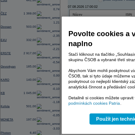
CSG
441,60
07.08.2026 17:00:02
0,74
ČEZ
1 369,00
Název
ISIN
ČEZ
CZ000
1,21
PHILIP MORRIS ČR
CS00
Doosan
503,00
ERSTE BANK
AT000
Povolte cookies a 
TMR
SK112
-2,35
E4U
332,00
naplno
-2,21
ERSTE
2 917,00
Stačí kliknout na tlačítko „Souhla
AD index - vývoj
skupinu ČSOB a vybrané třetí stran
-0,54
Region
Odeslat
Gevorkyan
185,00
select
Abychom Vám mohli poskytnout víc
ČSOB, tak si tyto údaje můžeme vz
0,00
KARO
140,00
poskytnout co nejlepší klientský zá
analytická činnost a předávání coo
-0,10
KB
1 045,00
Detailně si cookies můžete upravit
-1,18
podmínkách cookies Patria
.
Kofola
501,00
-0,05
Použít jen techn
MONETA
197,00
-3,03
Photon
6,40