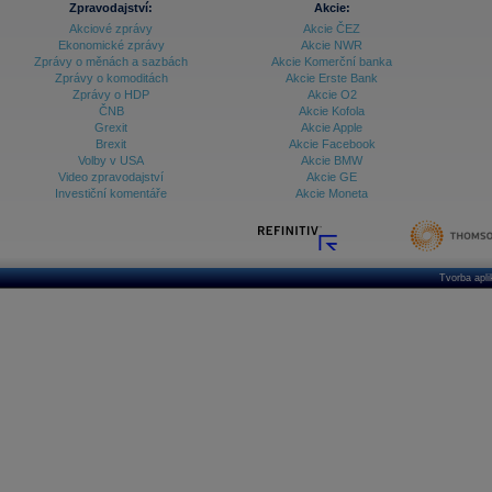
Zpravodajství:
Akcie:
Akciové zprávy
Akcie ČEZ
Archiv - Vývoj české koruny
Ekonomické zprávy
Akcie NWR
Zprávy o měnách a sazbách
Akcie Komerční banka
Archiv analýz - Makroukazatele
Zprávy o komoditách
Akcie Erste Bank
Zprávy o HDP
Akcie O2
Cenové indexy
Cenový kalkulátor
ČNB
Akcie Kofola
Ceny průmyslových výrobců - Data a prognózy
Grexit
Akcie Apple
(ČR)
Brexit
Akcie Facebook
Ceny průmyslových výrobců - Graf (ČR)
Volby v USA
Akcie BMW
Ceny průmyslových výrobců - Kalendář (ČR)
Video zpravodajství
Akcie GE
Ceny průmyslových výrobců - Zpravodajství
Investiční komentáře
Akcie Moneta
CORPORATE WEB SOLUTION
DATA EXPORT
Databanka - Akcie
Databanka - Ceny
Tvorba apl
Databanka - Ekonomický růst
Databanka - Indexy
Databanka - Měnové kurzy
Databanka - Trh práce
Databanka - Úrokové sazby
Databanka - Veřejné rozpočty