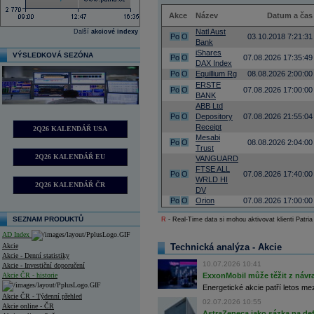
Akce
Název
Datum a čas
Natl Aust
Další
akciové indexy
Po
O
03.10.2018 7:21:31
Bank
iShares
VÝSLEDKOVÁ SEZÓNA
Po
O
07.08.2026 17:35:49
DAX Index
Po
O
Equillium Rg
08.08.2026 2:00:00
ERSTE
Po
O
07.08.2026 17:00:00
BANK
ABB Ltd
Po
O
Depository
07.08.2026 21:55:04
Receipt
2Q26 KALENDÁŘ USA
Mesabi
Po
O
08.08.2026 2:04:00
Trust
2Q26 KALENDÁŘ EU
VANGUARD
FTSE ALL
Po
O
07.08.2026 17:40:00
WRLD HI
2Q26 KALENDÁŘ ČR
DV
Po
O
Orion
07.08.2026 17:00:00
SEZNAM PRODUKTŮ
R
- Real-Time data si mohou aktivovat klienti Patria
AD Index
Akcie
Technická analýza - Akcie
Akcie - Denní statistiky
10.07.2026 10:41
Akcie - Investiční doporučení
Akcie ČR - historie
ExxonMobil může těžit z návrat
Energetické akcie patří letos me
Akcie ČR - Týdenní přehled
02.07.2026 10:55
Akcie online - ČR
AstraZeneca jako sázka na de