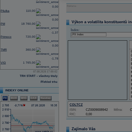
Reklama
0,00
Pilulka
110,00
0,00
Výkon a volatilita konstituentů i
PM
18 760,00
Index:
-1,37
Primoco
720,00
0,00
TMR
360,00
-1,78
VIG
1 765,00
07.08.2026 17:00:02
TRH START – všechny tituly
Přehled trhu
INDEXY ONLINE
PX
BUX
WIG
DAX
Nasdaq
COLTCZ
ISIN:
CZ0009008942
Měna:
RIC:
0,00
Zajímalo Vás