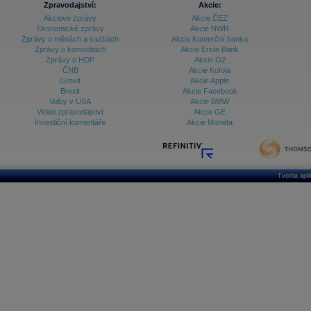
Zpravodajství:
Akcie:
Databanka - Ekonomický růst
Akciové zprávy
Akcie ČEZ
Ekonomické zprávy
Akcie NWR
Databanka - Indexy
Zprávy o měnách a sazbách
Akcie Komerční banka
Zprávy o komoditách
Akcie Erste Bank
Databanka - Měnové kurzy
Zprávy o HDP
Akcie O2
ČNB
Akcie Kofola
Databanka - Trh práce
Grexit
Akcie Apple
Brexit
Akcie Facebook
Databanka - Úrokové sazby
Volby v USA
Akcie BMW
Video zpravodajství
Akcie GE
Databanka - Veřejné rozpočty
Investiční komentáře
Akcie Moneta
Databanka - Zahraniční obchod a platební
bilance
Databanka akcie - ČR
Tvorba apl
Databanka akcie - Svět
Denní finanční zpravodaj
Denní kalendář událostí
Denní přehled - Akcie CEE
Denní přehled - Akcie ČR
Denní přehled - Akcie Svět
Dlouhé sazby - CZK dluhopisy vs. Swapy
Dlouhé sazby - Dlouhodobá výnosová křivka