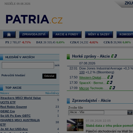
ZKU
NEDĚLE 09.08.2026
ZPRAVODAJSTVÍ
AKCIE & FONDY
MĚNY & SAZBY
KOMODIT
PX
2 785,07
-0,71%
DAX
26 319,45
0,69%
CZK/€
24,232
-0,02%
CZK/$
20,966
0,00%
Horké zprávy - Akcie
HLEDÁNÍ V AKCIÍCH
07.08.2026
select
22:01
Dow Jones Industrial Average +0,3 
100
+1,2 % (Bloomberg)
Pokročilé hledání
Odeslat
17:50
Western Digital
......
17:30
SpaceX - Bernst
...
TOP AKCIE
17:09
Micron
Technolo
......
Název
Návštěvy
16:47
Exxon
Mobil - T
......
Xtrackers MSCI World Value
16:26
Objem obchodů s akciemi na pražské
5
Zpravodajství - Akcie
UCITS ETF
obchodů za poslední rok je 0,665 mld
Red Robin Gourmt
23
Zvolte filtr
16:23
Zvýšení výroby balistických střel A
GEMZ Crp
7
nějakou dobu potrvá. Agentuře Reuter
sele
Armin Papperger. Společná výroba 
Sp US Ps Eqty GBTC
1
doplnit arzenál Spojeným státům, kte
ISHARES MSCI AUSTRALIA
07.08.2026 22:05
38
(ČTK)
ETF
Slabá data z trhu práce pomoh
16:07
Conocophillips
......
Jp All Act USD-Acc
4
Páteční obchodování na Wall Stre