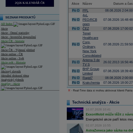
2Q26 KALENDÁŘ ČR
Akce
Název
Datum a čas
Po
O
PPL
08.08.2026 2:04:00
4xL
SEZNAM PRODUKTŮ
Po
O
PEO/RCB
07.08.2026 16:48:48
AD Index
open
Po
O
ČEZ
07.08.2026 17:00:02
Akcie
Akcie - Denní statistiky
Tenet
Akcie - Investiční doporučení
Healthcare
Akcie ČR - historie
Corp,
Po
O
07.08.2026 21:59:50
Ordinary,
Akcie ČR - Týdenní přehled
New York
Akcie online - ČR
Consolidated
Akcie online - Svět
Antena 3 de
Po
O
26.02.2013 16:56:46
Akcie svět - Historie
TV S
BHP Group
Po
O
07.08.2026 18:39:40
Akciový slovník
Limited
Aktuální diskusní téma
Po
O
Rapid7
08.08.2026 2:00:00
Analytický týdeník
Po
O
Krakchemia
07.08.2026 18:00:27
Analýzy - Akcie
R
- Real-Time data si mohou aktivovat klienti Patria
Analýzy společností - ČR
Analýzy společností - Střední Evropa
Technická analýza - Akcie
10.07.2026 10:41
Analýzy společností - Svět
ExxonMobil může těžit z návrat
Energetické akcie patří letos me
Ankety a diskuze
Archiv - Analýzy online
02.07.2026 10:55
Archiv - Deník událostí
AstraZeneca jako sázka na de