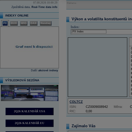
07.08.2026 18:00:29
Reklama
Zpožděná data,
Real-Time data info
INDEXY ONLINE
Výkon a volatilita konstituentů i
PX
BUX
WIG
DAX
Nasdaq
Index:
Další
akciové indexy
VÝSLEDKOVÁ SEZÓNA
COLTCZ
ISIN:
CZ0009008942
Měna:
RIC:
0,00
2Q26 KALENDÁŘ USA
2Q26 KALENDÁŘ EU
Zajímalo Vás