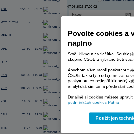
0,60
07.08.2026 17:00:02
KGH
353,55
353,75
Název
ISIN
0,00
ČEZ
CZ000
MTELEKOM
-
-
PHILIP MORRIS ČR
CS00
ERSTE BANK
AT000
Povolte cookies a 
0,00
TMR
SK112
MBH JB
-
-
naplno
-0,36
OPL
15,36
15,40
Stačí kliknout na tlačítko „Souhla
AD index - vývoj
0,00
skupinu ČSOB a vybrané třetí stran
OTP
-
-
Region
Odeslat
select
Abychom Vám mohli poskytnout víc
-2,38
ČSOB, tak si tyto údaje můžeme vz
PKN
149,20
149,46
poskytnout co nejlepší klientský zá
-0,60
analytická činnost a předávání coo
PKO
109,22
109,24
Detailně si cookies můžete upravit
-0,46
PGE
10,69
10,72
podmínkách cookies Patria
.
-0,22
PZU
73,22
73,26
Použít jen techn
-1,56
TPE
9,07
9,08