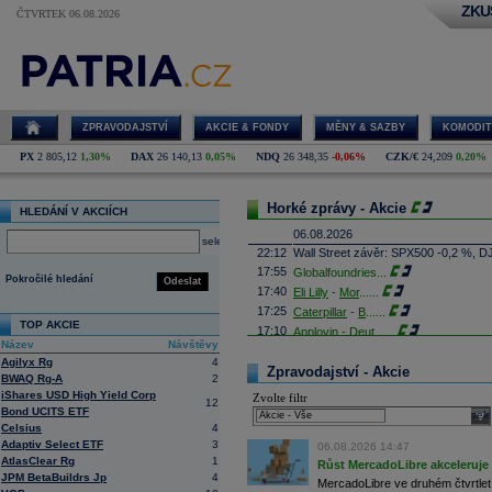
ZKU
ČTVRTEK 06.08.2026
ZPRAVODAJSTVÍ
AKCIE & FONDY
MĚNY & SAZBY
KOMODIT
PX
2 805,12
1,30%
DAX
26 140,13
0,05%
NDQ
26 348,35
-0,06%
CZK/€
24,209
0,20%
Horké zprávy - Akcie
HLEDÁNÍ V AKCIÍCH
06.08.2026
select
22:12
Wall Street závěr: SPX500 -0,2 %, D
17:55
Globalfoundries
...
Pokročilé hledání
Odeslat
17:40
Eli Lilly
-
Mor
......
17:25
Caterpillar
-
B
......
TOP AKCIE
17:10
Applovin -
Deut
......
Název
Návštěvy
16:55
Albemarle - Miz
...
Agilyx Rg
4
16:53
Zpravodajství - Akcie
Výrobce příslušenství pro elektroni
BWAQ Rg-A
2
propadl do ztráty 8,8 milionu
korun
. 
iShares USD High Yield Corp
Zvolte filtr
Obrat společnosti se loni meziročně s
12
Bond UCITS ETF
sele
16:41
AMD
- Rosenbla
......
Celsius
4
16:26
Britské úřady schválily plánované př
Adaptiv Select ETF
3
06.08.2026 14:47
domácím konkurentem Paramount Sk
AtlasClear Rg
1
Růst MercadoLibre akceleruje n
Britská vláda dnes oznámila, že fir
JPM BetaBuildrs Jp
4
které rozptýlily obavy ministryně ku
MercadoLibre ve druhém čtvrtletí 