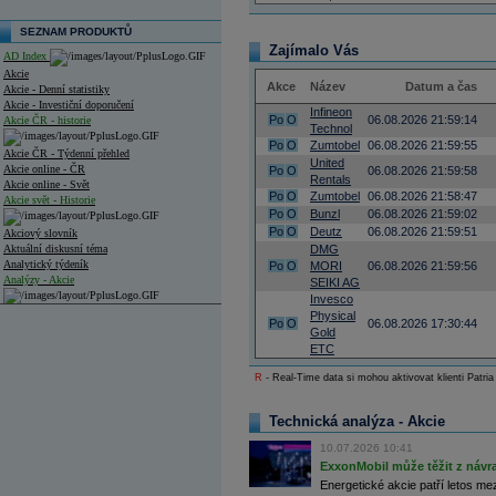
SEZNAM PRODUKTŮ
Zajímalo Vás
AD Index
Akcie
Akce
Název
Datum a čas
Akcie - Denní statistiky
Akcie - Investiční doporučení
Infineon
Po
O
06.08.2026 21:59:14
Akcie ČR - historie
Technol
Po
O
Zumtobel
06.08.2026 21:59:55
Akcie ČR - Týdenní přehled
United
Akcie online - ČR
Po
O
06.08.2026 21:59:58
Rentals
Akcie online - Svět
Po
O
Zumtobel
06.08.2026 21:58:47
Akcie svět - Historie
Po
O
Bunzl
06.08.2026 21:59:02
Po
O
Deutz
06.08.2026 21:59:51
Akciový slovník
Aktuální diskusní téma
DMG
Analytický týdeník
Po
O
MORI
06.08.2026 21:59:56
Analýzy - Akcie
SEIKI AG
Invesco
Analýzy společností - ČR
Physical
Po
O
06.08.2026 17:30:44
Gold
Analýzy společností - Střední Evropa
ETC
R
- Real-Time data si mohou aktivovat klienti Patria
Analýzy společností - Svět
Ankety a diskuze
Technická analýza - Akcie
Archiv - Analýzy online
Archiv - Deník událostí
10.07.2026 10:41
ExxonMobil může těžit z návrat
Archiv - Flash analýzy (svět)
Energetické akcie patří letos me