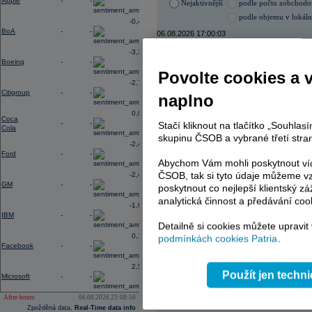
Apple
-
-
Nejaktivnější
podle počtu zobchod
podle objemu v lokál
-0,40
BoA
-
-
06.08.2026 17:00:03
Název
ISIN
-3,33
Boeing
-
-
ERSTE BANK
AT000
Povolte cookies a 
ČEZ
CZ000
-2,78
VIG
AT000
Citigroup
-
-
naplno
TMR
SK112
PHILIP MORRIS ČR
CS00
0,02
Coca
KOMERČNÍ BANKA
CZ00
-
-
Stačí kliknout na tlačítko „Souhla
Cola
skupinu ČSOB a vybrané třetí stran
-2,41
Ford
-
-
Abychom Vám mohli poskytnout víc
AD index - vývoj
ČSOB, tak si tyto údaje můžeme vz
-2,49
GM
-
-
Region
Odeslat
poskytnout co nejlepší klientský zá
select
analytická činnost a předávání coo
-1,06
IBM
-
-
Detailně si cookies můžete upravit
0,19
podmínkách cookies Patria
.
Facebook
-
-
2,54
Použít jen techn
Microsoft
-
-
After-hours
06.08.2026 23:08:50
Zpožděná data,
Real-Time data info