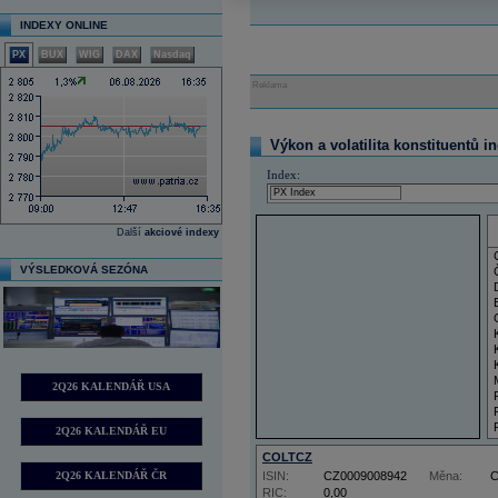
INDEXY ONLINE
PX
BUX
WIG
DAX
Nasdaq
Reklama
Výkon a volatilita konstituentů i
Index:
Další
akciové indexy
VÝSLEDKOVÁ SEZÓNA
2Q26 KALENDÁŘ USA
2Q26 KALENDÁŘ EU
COLTCZ
2Q26 KALENDÁŘ ČR
ISIN:
CZ0009008942
Měna:
RIC:
0,00