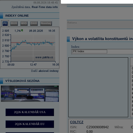
06.08.2026 18:48:45
Zpožděná data,
Real-Time data info
INDEXY ONLINE
Reklama
PX
BUX
WIG
DAX
Nasdaq
Výkon a volatilita konstituentů i
Index:
Další
akciové indexy
VÝSLEDKOVÁ SEZÓNA
2Q26 KALENDÁŘ USA
COLTCZ
2Q26 KALENDÁŘ EU
ISIN:
CZ0009008942
Měna:
RIC:
0,00