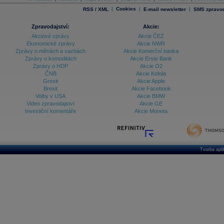
|
Cookies
|
|
RSS / XML
E-mail newsletter
SMS zpravod
Databanka - Ekonomický růst
Databanka - Indexy
Zpravodajství:
Akcie:
Akciové zprávy
Akcie ČEZ
Databanka - Měnové kurzy
Ekonomické zprávy
Akcie NWR
Zprávy o měnách a sazbách
Akcie Komerční banka
Databanka - Trh práce
Zprávy o komoditách
Akcie Erste Bank
Zprávy o HDP
Akcie O2
Databanka - Úrokové sazby
ČNB
Akcie Kofola
Grexit
Akcie Apple
Databanka - Veřejné rozpočty
Brexit
Akcie Facebook
Volby v USA
Akcie BMW
Databanka - Zahraniční obchod a platební
Video zpravodajství
Akcie GE
bilance
Investiční komentáře
Akcie Moneta
Databanka akcie - ČR
Databanka akcie - Svět
Denní finanční zpravodaj
Tvorba apl
Denní kalendář událostí
Denní přehled - Akcie CEE
Denní přehled - Akcie ČR
Denní přehled - Akcie Svět
Dlouhé sazby - CZK dluhopisy vs. Swapy
Dlouhé sazby - Dlouhodobá výnosová křivka