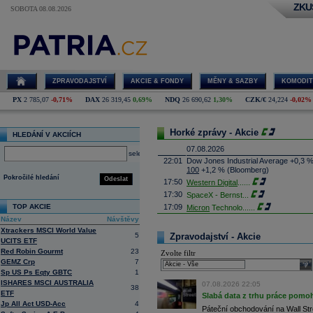
ZKU
SOBOTA 08.08.2026
ZPRAVODAJSTVÍ
AKCIE & FONDY
MĚNY & SAZBY
KOMODIT
PX
2 785,07
-0,71%
DAX
26 319,45
0,69%
NDQ
26 690,62
1,30%
CZK/€
24,224
-0,02%
Horké zprávy - Akcie
HLEDÁNÍ V AKCIÍCH
07.08.2026
select
22:01
Dow Jones Industrial Average +0,3 
100
+1,2 % (Bloomberg)
Pokročilé hledání
Odeslat
17:50
Western Digital
......
17:30
SpaceX - Bernst
...
TOP AKCIE
17:09
Micron
Technolo
......
Název
Návštěvy
16:47
Exxon
Mobil - T
......
Xtrackers MSCI World Value
16:26
Objem obchodů s akciemi na pražské
5
Zpravodajství - Akcie
UCITS ETF
obchodů za poslední rok je 0,665 mld
Red Robin Gourmt
23
Zvolte filtr
16:23
Zvýšení výroby balistických střel A
GEMZ Crp
7
nějakou dobu potrvá. Agentuře Reuter
sele
Armin Papperger. Společná výroba 
Sp US Ps Eqty GBTC
1
doplnit arzenál Spojeným státům, kte
ISHARES MSCI AUSTRALIA
07.08.2026 22:05
38
(ČTK)
ETF
Slabá data z trhu práce pomoh
16:07
Conocophillips
......
Jp All Act USD-Acc
4
Páteční obchodování na Wall Stre