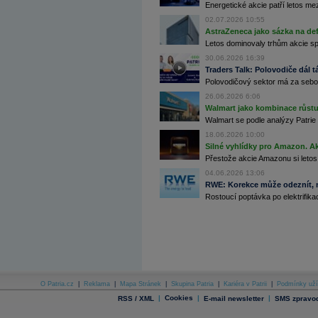
Energetické akcie patří letos me
Archiv - Flash analýzy (svět)
02.07.2026 10:55
Archiv - Globální makroekonomické přehledy
AstraZeneca jako sázka na de
Letos dominovaly trhům akcie spoj
Archiv - Horké Zprávy
30.06.2026 16:39
Archiv - Kalendář událostí
Traders Talk: Polovodiče dál tá
Polovodičový sektor má za sebou
Archiv - Měnová politika
26.06.2026 6:06
Archiv - Měsíční makroekonomické přehledy
Walmart jako kombinace růstu 
Archiv - Souhrnné zprávy o vývoji ČR
Walmart se podle analýzy Patrie 
18.06.2026 10:00
Archiv - Treasury alerty
Silné vyhlídky pro Amazon. Ak
Archiv - Vývoj české koruny
Přestože akcie Amazonu si letos
04.06.2026 13:06
Archiv analýz - Makroukazatele
RWE: Korekce může odeznít, n
Rostoucí poptávka po elektrifikac
Cenové indexy
Cenový kalkulátor
Ceny průmyslových výrobců - Data a prognózy
(ČR)
Ceny průmyslových výrobců - Graf (ČR)
Ceny průmyslových výrobců - Kalendář (ČR)
Ceny průmyslových výrobců - Zpravodajství
CORPORATE WEB SOLUTION
DATA EXPORT
O Patria.cz
|
Reklama
|
Mapa Stránek
|
Skupina Patria
|
Kariéra v Patrii
|
Podmínky uží
Databanka - Akcie
|
Cookies
|
|
RSS / XML
E-mail newsletter
SMS zpravod
Databanka - Ceny