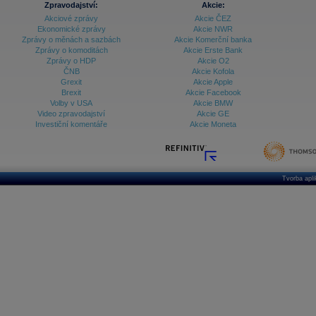
Zpravodajství:
Akcie:
Databanka - Ekonomický růst
Akciové zprávy
Akcie ČEZ
Ekonomické zprávy
Akcie NWR
Databanka - Indexy
Zprávy o měnách a sazbách
Akcie Komerční banka
Zprávy o komoditách
Akcie Erste Bank
Databanka - Měnové kurzy
Zprávy o HDP
Akcie O2
ČNB
Akcie Kofola
Databanka - Trh práce
Grexit
Akcie Apple
Brexit
Akcie Facebook
Databanka - Úrokové sazby
Volby v USA
Akcie BMW
Video zpravodajství
Akcie GE
Databanka - Veřejné rozpočty
Investiční komentáře
Akcie Moneta
Databanka - Zahraniční obchod a platební
bilance
Databanka akcie - ČR
Tvorba apl
Databanka akcie - Svět
Denní finanční zpravodaj
Denní kalendář událostí
Denní přehled - Akcie CEE
Denní přehled - Akcie ČR
Denní přehled - Akcie Svět
Dlouhé sazby - CZK dluhopisy vs. Swapy
Dlouhé sazby - Dlouhodobá výnosová křivka