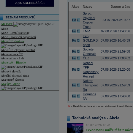
2Q26 KALENDÁŘ ČR
Akce
Název
Datum a čas
Sprott
SEZNAM PRODUKTŮ
Physical
Po
O
23.07.2024 8:10:37
Copper
AD Index
Trust
Akcie
Po
O
TMR
07.08.2026 11:43:36
Akcie - Denní statistiky
1xS
Akcie - Investiční doporučení
Po
O
GOLD/RBI
07.08.2026 16:46:39
Akcie ČR - historie
open
Societe
Akcie ČR - Týdenní přehled
Po
O
07.08.2026 21:59:58
Generale
Akcie online - ČR
Po
O
ČEZ
07.08.2026 17:00:02
Akcie online - Svět
Akcie svět - Historie
Repsol
YPF
Po
O
07.08.2026 23:20:00
Akciový slovník
Depository
Aktuální diskusní téma
Receipt
Analytický týdeník
Nektar
Analýzy - Akcie
Po
O
Therapeut
07.08.2026 21:59:59
Rg
Analýzy společností - ČR
Heijmans
Po
O
07.08.2026 17:40:00
NV
Analýzy společností - Střední Evropa
R
- Real-Time data si mohou aktivovat klienti Patria
Analýzy společností - Svět
Technická analýza - Akcie
Ankety a diskuze
Archiv - Analýzy online
10.07.2026 10:41
Archiv - Deník událostí
ExxonMobil může těžit z návrat