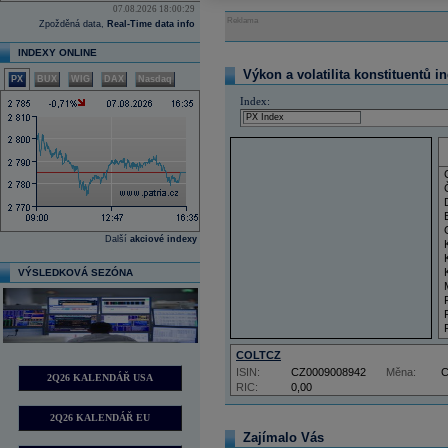
07.08.2026 18:00:29
Reklama
Zpožděná data,
Real-Time data info
INDEXY ONLINE
Výkon a volatilita konstituentů i
PX
BUX
WIG
DAX
Nasdaq
Index:
Další
akciové indexy
VÝSLEDKOVÁ SEZÓNA
COLTCZ
ISIN:
CZ0009008942
Měna:
2Q26 KALENDÁŘ USA
RIC:
0,00
2Q26 KALENDÁŘ EU
Zajímalo Vás