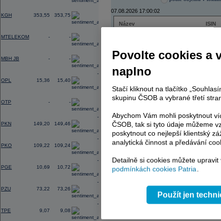
0,60
07.08.2026 17:00:02
KGH
353,55
353,75
Název
ISIN
0,00
ČEZ
CZ000
MTELEKOM
-
-
PHILIP MORRIS ČR
CS00
ERSTE BANK
AT000
Povolte cookies a 
0,00
TMR
SK112
MBH JB
-
-
naplno
-0,36
OPL
15,36
15,40
Stačí kliknout na tlačítko „Souhla
AD index - vývoj
0,00
skupinu ČSOB a vybrané třetí stran
OTP
-
-
Region
Odeslat
select
Abychom Vám mohli poskytnout víc
-2,38
ČSOB, tak si tyto údaje můžeme vz
PKN
149,20
149,46
poskytnout co nejlepší klientský zá
-0,60
analytická činnost a předávání coo
PKO
109,22
109,24
Detailně si cookies můžete upravit
-0,46
PGE
10,69
10,72
podmínkách cookies Patria
.
-0,22
PZU
73,22
73,26
Použít jen techn
-1,56
TPE
9,07
9,08