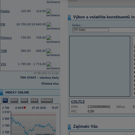
Reklama
0,00
Pilulka
110,00
113,00
Výkon a volatilita konstituentů i
-0,32
PM
18 700,00
18 840,00
Index:
-1,37
Primoco
720,00
728,00
0,00
TMR
360,00
388,00
-1,78
VIG
1 765,00
1 774,00
07.08.2026 15:52:03
TRH START – všechny tituly
Přehled trhu
INDEXY ONLINE
PX
BUX
WIG
DAX
Nasdaq
COLTCZ
ISIN:
CZ0009008942
Měna:
RIC:
0,00
Zajímalo Vás