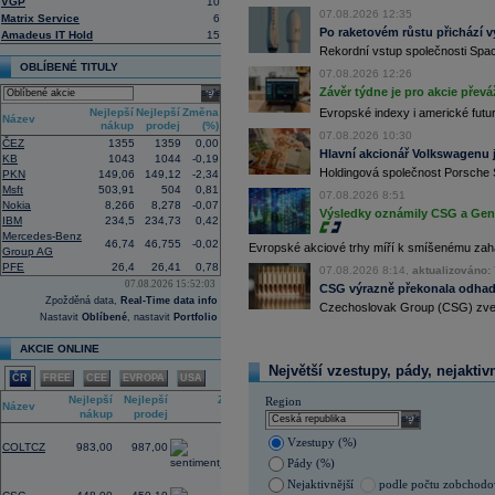
VGP
10
Nový společný podnik založí s invest
07.08.2026 12:35
Bestsport O2 arenu a O2 universum vla
Matrix Service
6
investiční společnost, PPF dosud pů
Po raketovém růstu přichází v
Amadeus IT Hold
15
12:09
Akciové podílové fondy za prvních s
Rekordní vstup společnosti Spac
procenta, smíšené fondy 4,4 procent
OBLÍBENÉ TITULY
07.08.2026 12:26
akciové fondy podle indexu přinesly
Závěr týdne je pro akcie převá
select
procenta a dluhopisové fondy 2,5 pr
Nejlepší
Nejlepší
Změna
11:43
Evropské indexy i americké futur
Novo Nordisk -
...
Název
nákup
prodej
(%)
11:27
Jedna z největších světových pořadate
07.08.2026 10:30
ČEZ
1355
1359
0,00
procent v novém provozovateli multi
Hlavní akcionář Volkswagenu j
KB
1043
1044
-0,19
Nový společný podnik založí s invest
Holdingová společnost Porsche 
PKN
149,06
149,12
-2,34
Bestsport O2 arenu a O2 universum vla
Msft
503,91
504
0,81
investiční společnost, PPF dosud pů
07.08.2026 8:51
Nokia
8,266
8,278
-0,07
11:16
Porsche SE
, která je hlavním akci
Výsledky oznámily CSG a Gen D
IBM
234,5
234,73
0,42
se v pololetí propadla do čisté ztráty
Mercedes-Benz
Zároveň automobilku
Volkswagen
vyz
46,74
46,755
-0,02
Evropské akciové trhy míří k smíšenému zahá
Group AG
konkurenceschopnosti (ČTK)
PFE
26,4
26,41
0,78
11:02
07.08.2026 8:14,
aktualizováno: 
Italy's Prysmia
...
07.08.2026 15:52:03
CSG výrazně překonala odhady
10:51
EasyJet
-
JP Mo
......
Zpožděná data,
Real-Time data info
Czechoslovak Group (CSG) zveřej
10:28
BP
-
HSBC
snižu
......
Nastavit
Oblíbené
, nastavit
Portfolio
10:13
Ahold Delhaize
...
AKCIE ONLINE
9:10
DraftKings dosáhl ve 2Q výnosů 1,4
8:48
Airbnb očekává ve 3Q tržby 4,69 - 4
Největší vzestupy, pády, nejaktiv
ČR
FREE
CEE
EVROPA
USA
8:43
Porsche reportovalo za první pololetí
Nejlepší
Nejlepší
Změna
Region
zisku 338 mil.
EUR
(Bloomberg)
Název
nákup
prodej
(%)
select
3,04
Vzestupy (%)
COLTCZ
983,00
987,00
Pády (%)
-2,68
Nejaktivnější
podle počtu zobchod