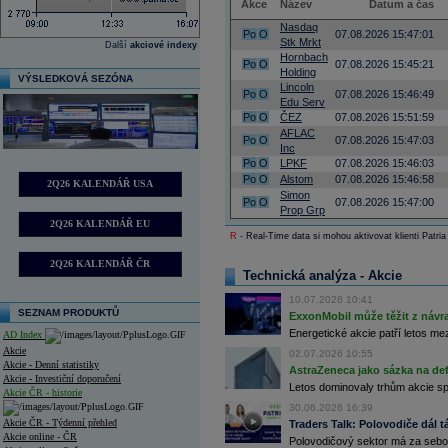
Akce
Název
Datum a čas
Nasdaq
Po
O
07.08.2026 15:47:01
Stk Mrkt
Další
akciové indexy
Hornbach
Po
O
07.08.2026 15:45:21
Holding
VÝSLEDKOVÁ SEZÓNA
Lincoln
Po
O
07.08.2026 15:46:49
Edu Serv
Po
O
ČEZ
07.08.2026 15:51:59
AFLAC
Po
O
07.08.2026 15:47:03
Inc
Po
O
LPKF
07.08.2026 15:46:03
Po
O
Alstom
07.08.2026 15:46:58
2Q26 KALENDÁŘ USA
Simon
Po
O
07.08.2026 15:47:00
Prop Grp
2Q26 KALENDÁŘ EU
R
- Real-Time data si mohou aktivovat klienti Patria
2Q26 KALENDÁŘ ČR
Technická analýza - Akcie
10.07.2026 10:41
SEZNAM PRODUKTŮ
ExxonMobil může těžit z návrat
Energetické akcie patří letos me
AD Index
Akcie
02.07.2026 10:55
Akcie - Denní statistiky
AstraZeneca jako sázka na de
Akcie - Investiční doporučení
Letos dominovaly trhům akcie spoj
Akcie ČR - historie
30.06.2026 16:39
Akcie ČR - Týdenní přehled
Traders Talk: Polovodiče dál tá
Akcie online - ČR
Polovodičový sektor má za sebou