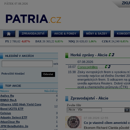
ZKU
PÁTEK 07.08.2026
ZPRAVODAJSTVÍ
AKCIE & FONDY
MĚNY & SAZBY
KOMODIT
PX
2 780,62
-0,87%
DAX
26 363,22
0,85%
NDQ
26 628,63
1,06%
CZK/€
24,240
0,05%
Horké zprávy - Akcie
HLEDÁNÍ V AKCIÍCH
07.08.2026
select
16:07
Conocophillips
......
15:38
Zisky evropských firem s vysokou trž
Pokročilé hledání
Odeslat
vzrostly nejvíce od třetího čtvrtletí
energetických firem. S odkazem na g
uvedla agentura Reuters. Dobré výsle
TOP AKCIE
oceli a chemického průmyslu (ČTK)
Název
Návštěvy
15:26
Cloudflare -
JP
......
Agilyx Rg
4
15:05
Block - Bernste
...
Zpravodajství - Akcie
BWAQ Rg-A
2
14:49
Airbnb -
JP Mor
......
iShares USD High Yield Corp
Zvolte filtr
12
14:24
Roche -
Morgan
......
Bond UCITS ETF
sele
13:59
Celsius
3
DHL - Bernstein
...
Adaptiv Select ETF
3
13:44
07.08.2026 12:55
BAE Systems - M
...
AtlasClear Rg
1
Co je vlastně cílem americké 
13:04
Jedna z největších světových pořadate
JPM BetaBuildrs Jp
4
procent v novém provozovateli multi
Ekonom Richard Clarida působil 