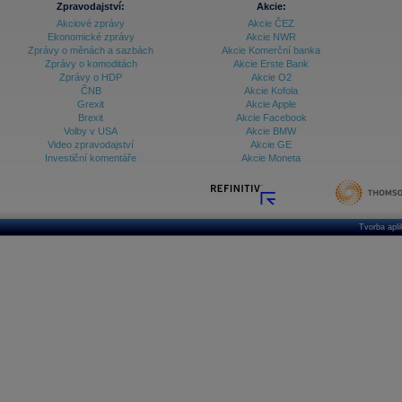
Zpravodajství:
Akcie:
Akciové zprávy
Akcie ČEZ
Archiv - Vývoj české koruny
Ekonomické zprávy
Akcie NWR
Zprávy o měnách a sazbách
Akcie Komerční banka
Archiv analýz - Makroukazatele
Zprávy o komoditách
Akcie Erste Bank
Zprávy o HDP
Akcie O2
Cenové indexy
Cenový kalkulátor
ČNB
Akcie Kofola
Ceny průmyslových výrobců - Data a prognózy
Grexit
Akcie Apple
(ČR)
Brexit
Akcie Facebook
Ceny průmyslových výrobců - Graf (ČR)
Volby v USA
Akcie BMW
Ceny průmyslových výrobců - Kalendář (ČR)
Video zpravodajství
Akcie GE
Ceny průmyslových výrobců - Zpravodajství
Investiční komentáře
Akcie Moneta
CORPORATE WEB SOLUTION
DATA EXPORT
Databanka - Akcie
Databanka - Ceny
Tvorba apl
Databanka - Ekonomický růst
Databanka - Indexy
Databanka - Měnové kurzy
Databanka - Trh práce
Databanka - Úrokové sazby
Databanka - Veřejné rozpočty