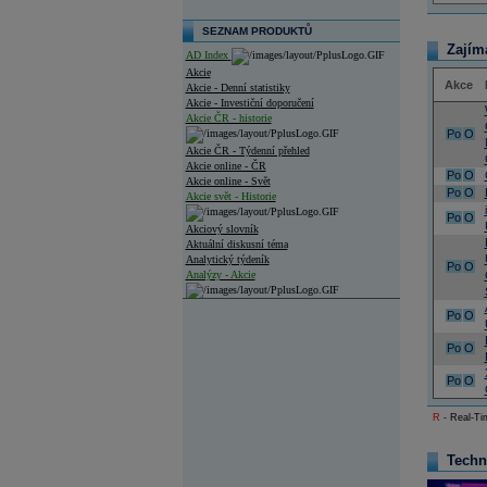
SEZNAM PRODUKTŮ
Zajím
AD Index
Akcie
Akce
Akcie - Denní statistiky
Akcie - Investiční doporučení
Akcie ČR - historie
Po
O
Akcie ČR - Týdenní přehled
Akcie online - ČR
Po
O
Akcie online - Svět
Po
O
Akcie svět - Historie
Po
O
Akciový slovník
Aktuální diskusní téma
Analytický týdeník
Po
O
Analýzy - Akcie
Analýzy společností - ČR
Po
O
Analýzy společností - Střední Evropa
Po
O
Analýzy společností - Svět
Po
O
Ankety a diskuze
R
- Real-Tim
Archiv - Analýzy online
Archiv - Deník událostí
Techn
Archiv - Flash analýzy (svět)