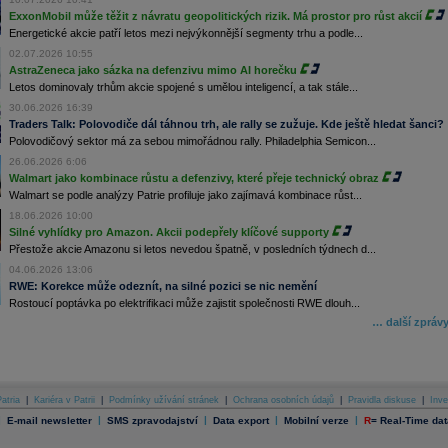
ExxonMobil může těžit z návratu geopolitických rizik. Má prostor pro růst akcií
Energetické akcie patří letos mezi nejvýkonnější segmenty trhu a podle...
02.07.2026 10:55
AstraZeneca jako sázka na defenzivu mimo AI horečku
Letos dominovaly trhům akcie spojené s umělou inteligencí, a tak stále...
30.06.2026 16:39
Traders Talk: Polovodiče dál táhnou trh, ale rally se zužuje. Kde ještě hledat šanci?
Polovodičový sektor má za sebou mimořádnou rally. Philadelphia Semicon...
26.06.2026 6:06
Walmart jako kombinace růstu a defenzivy, které přeje technický obraz
Walmart se podle analýzy Patrie profiluje jako zajímavá kombinace růst...
18.06.2026 10:00
Silné vyhlídky pro Amazon. Akcii podepřely klíčové supporty
Přestože akcie Amazonu si letos nevedou špatně, v posledních týdnech d...
04.06.2026 13:06
RWE: Korekce může odeznít, na silné pozici se nic nemění
Rostoucí poptávka po elektrifikaci může zajistit společnosti RWE dlouh...
… další zpráv
atria
|
Kariéra v Patrii
|
Podmínky užívání stránek
|
Ochrana osobních údajů
|
Pravidla diskuse
|
Inve
|
|
|
|
|
E-mail newsletter
SMS zpravodajství
Data export
Mobilní verze
R
=
Real-Time dat