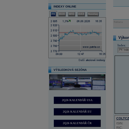
INDEXY ONLINE
PX
BUX
WIG
DAX
Nasdaq
Reklama
Výkon 
Index:
Další
akciové indexy
VÝSLEDKOVÁ SEZÓNA
2Q26 KALENDÁŘ USA
2Q26 KALENDÁŘ EU
COLTC
2Q26 KALENDÁŘ ČR
ISIN:
RIC: