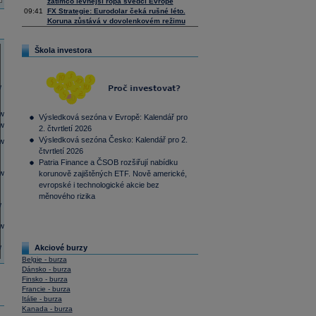
zatímco levnější ropa svědčí Evropě
09:41
FX Strategie: Eurodolar čeká rušné léto.
Koruna zůstává v dovolenkovém režimu
Škola investora
Výsledková sezóna v Evropě: Kalendář pro
2. čtvrtletí 2026
Výsledková sezóna Česko: Kalendář pro 2.
čtvrtletí 2026
Patria Finance a ČSOB rozšiřují nabídku
korunově zajištěných ETF. Nově americké,
evropské i technologické akcie bez
měnového rizika
Akciové burzy
Belgie - burza
Dánsko - burza
Finsko - burza
Francie - burza
Itálie - burza
Kanada - burza