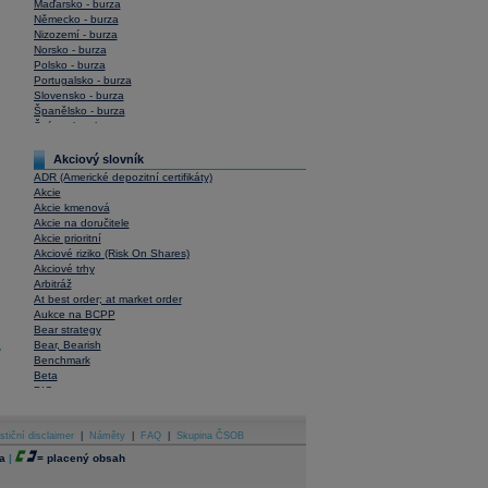
Maďarsko - burza
Německo - burza
Nizozemí - burza
Norsko - burza
Polsko - burza
Portugalsko - burza
Slovensko - burza
Španělsko - burza
Švýcarsko - burza
USA - burza
Akciový slovník
ADR (Americké depozitní certifikáty)
Akcie
Akcie kmenová
Akcie na doručitele
Akcie prioritní
Akciové riziko (Risk On Shares)
Akciové trhy
Arbitráž
At best order; at market order
Aukce na BCPP
Bear strategy
Bear, Bearish
y
Benchmark
Beta
BIC
Blokové obchody
Blue chips
stiční disclaimer
Bonita
|
Náměty
|
FAQ
|
Skupina ČSOB
Book To Bill Ratio
a
|
=
placený obsah
Book Value
Bookbuilding