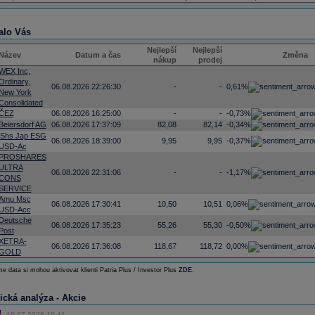
alo Vás
Nejlepší
Nejlepší
Název
Datum a čas
Změna
nákup
prodej
WEX Inc,
Ordinary,
06.08.2026 22:26:30
-
-
0,61%
New York
Consolidated
ČEZ
06.08.2026 16:25:00
-
-
-0,73%
Beiersdorf AG
06.08.2026 17:37:09
82,08
82,14
-0,34%
iShs Jap ESG
06.08.2026 18:39:00
9,95
9,95
-0,37%
USD-Ac
PROSHARES
ULTRA
06.08.2026 22:31:06
-
-
-1,17%
CONS
SERVICE
Amu Msc
06.08.2026 17:30:41
10,50
10,51
0,06%
USD-Acc
Deutsche
06.08.2026 17:35:23
55,26
55,30
-0,50%
Post
XETRA-
06.08.2026 17:36:08
118,67
118,72
0,00%
GOLD
e data si mohou aktivovat klienti Patria Plus / Investor Plus
ZDE
.
ická analýza - Akcie
10.07.2026 10:41