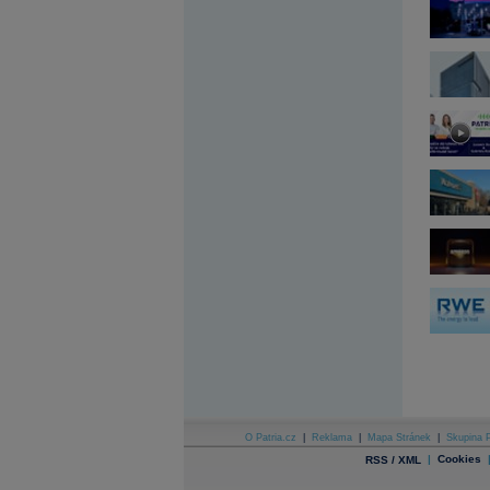
Archiv - Globální makroekonomické přehledy
Archiv - Horké Zprávy
Archiv - Kalendář událostí
Archiv - Měnová politika
Archiv - Měsíční makroekonomické přehledy
Archiv - Souhrnné zprávy o vývoji ČR
Archiv - Treasury alerty
Archiv - Vývoj české koruny
Archiv analýz - Makroukazatele
Cenové indexy
Cenový kalkulátor
Ceny průmyslových výrobců - Data a prognózy
(ČR)
Ceny průmyslových výrobců - Graf (ČR)
Ceny průmyslových výrobců - Kalendář (ČR)
Ceny průmyslových výrobců - Zpravodajství
CORPORATE WEB SOLUTION
DATA EXPORT
Databanka - Akcie
O Patria.cz
|
Reklama
|
Mapa Stránek
|
Skupina P
Databanka - Ceny
|
Cookies
RSS / XML
Databanka - Ekonomický růst