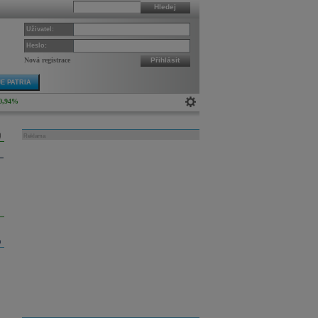
Hledej
Uživatel:
Heslo:
Nová registrace
Přihlásit
E PATRIA
0,94%
Reklama
m