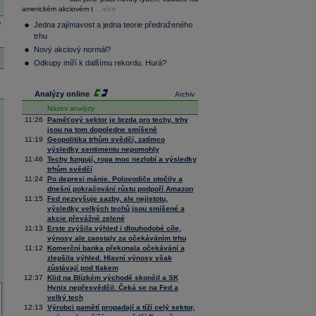
36 128,57
-0,05
americkém akciovém t
Composite
...více
Index
e
Jedna zajímavost a jedna teorie předraženého
XETRA
trhu
Tecdax
4 000,99
1,37
Nový akciový normál?
Performance
index
Odkupy míří k dalšímu rekordu. Hurá?
Analýzy online
Archiv
Název analýzy
11:26
Paměťový sektor je brzda pro techy, trhy
jsou na tom dopoledne smíšeně
11:19
Geopolitika trhům svědčí, zatímco
výsledky sentimentu nepomohly
11:46
Techy fungují, ropa moc nezlobí a výsledky
trhům svědčí
11:24
Po depresi mánie. Polovodiče otočily a
dnešní pokračování růstu podpoří Amazon
11:15
Fed nezvyšuje sazby, ale nejistotu,
výsledky velkých techů jsou smíšené a
akcie převážně zelené
11:13
Erste zvýšila výhled i dlouhodobé cíle,
výnosy ale zaostaly za očekáváním trhu
11:12
Komerční banka překonala očekávání a
zlepšila výhled. Hlavní výnosy však
zůstávají pod tlakem
12:37
Klid na Blízkém východě skončil a SK
Hynix nepřesvědčil. Čeká se na Fed a
velký tech
12:13
Výrobci pamětí propadají a tíží celý sektor,