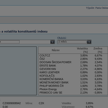
Výpočet: Patria Onlin
a volatilita konstituentů indexu
Období:
select
select
Volatilita
Změna
Název
[%]
[%]
COLTCZ
3,85%
6,67%
ČEZ
2,85%
9,43%
DOOSAN ŠKODA POWER
2,69%
2,54%
ERSTE BANK
1,78%
4,07%
GEVORKYAN
2,27%
-4,86%
KARO LEATHER
0,89%
0,00%
KOFOLA ČS
1,02%
2,83%
KOMERČNÍ BANKA
3,03%
6,63%
MONETA MONEY BANK
1,51%
3,03%
PHILIP MORRIS ČR
1,60%
3,78%
Photon Energy
2,76%
-4,64%
PRIMOCO UAV SE
2,13%
-3,95%
VIG
3,50%
5,88%
Z
CZ0009008942
Měna:
CZK
Volatilita:
3,85%
0,00
Výkonnost:
6,67%