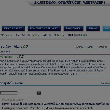
ZKUSIT DEMO
OTEVŘÍT ÚČET
WEBTRADER
|
|
|
MĚNY & SAZBY
KOMODITY & DERIVÁTY
EKONOMIKA
PRÁVO
MOJ
,244
0,07%
CZK/$
21,032
0,01%
AU
4 315,91
1,85%
BRT
83,08
4,61%
 zprávy - Akcie
Archiv
SMS
Terminál
|
|
.08.2026
vo Nordisk -
...
dna z největších světových pořadatelů kulturních akcí Live Nation získá majoritní podíl 51
ocent v novém provozovateli multifunkčních hal O2 arena, O2 universum a Forum Karlín.
vý společný podnik založí s investiční skupinou PPF, která prostřednictvím dceřiné firmy
stsport O2 arenu a O2 universum vlastní. Ve Foru Karlín, které od loňska vlastní Patria
vestiční společnost, PPF dosud působila jako provozovatel (ČTK)
rsche SE
, která je hlavním akcionářem německého automobilového koncernu
Volkswagen
,
 v pololetí propadla do čisté ztráty 2,22 miliardy
eur
po zisku 338 milionů
eur
před rokem.
dajství - Akcie
Emaile
roveň automobilku
Volkswagen
vyzvala, aby podnikla rychlé kroky k posílení
nkurenceschopnosti (ČTK)
aly's Prysmia
...
select
syJet
-
JP Mo
......
07.08.2026 10:30
P
-
HSBC
snižu
......
Hlavní akcionář Volkswagenu je ve ztrátě, automobilku vyzval k rychlým opatřením
old Delhaize
...
Holdingová společnost Porsche SE, která je hlavním akcionářem německéh...
aftKings dosáhl ve 2Q výnosů 1,44 mld.
USD
(odhad trhu 1,51 mld. USD)
(Bloomberg)