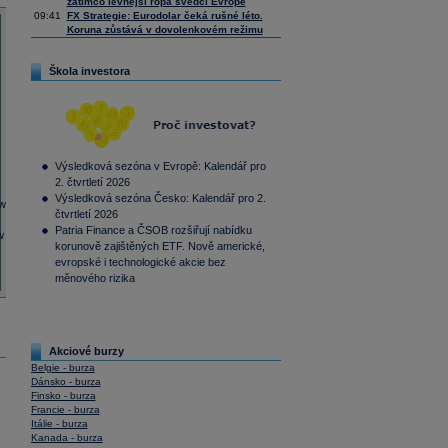
zatímco levnější ropa svědčí Evropě
09:41
FX Strategie: Eurodolar čeká rušné léto.
Koruna zůstává v dovolenkovém režimu
Škola investora
Výsledková sezóna v Evropě: Kalendář pro
2. čtvrtletí 2026
Výsledková sezóna Česko: Kalendář pro 2.
čtvrtletí 2026
Patria Finance a ČSOB rozšiřují nabídku
korunově zajištěných ETF. Nově americké,
evropské i technologické akcie bez
měnového rizika
Akciové burzy
Belgie - burza
Dánsko - burza
Finsko - burza
Francie - burza
Itálie - burza
Kanada - burza