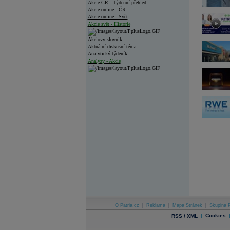
Akcie ČR - Týdenní přehled
Akcie online - ČR
Akcie online - Svět
Akcie svět - Historie
Akciový slovník
Aktuální diskusní téma
Analytický týdeník
Analýzy - Akcie
Analýzy společností - ČR
Analýzy společností - Střední Evropa
Analýzy společností - Svět
Ankety a diskuze
Archiv - Analýzy online
Archiv - Deník událostí
Archiv - Flash analýzy (svět)
Archiv - Globální makroekonomické přehledy
Archiv - Horké Zprávy
Archiv - Kalendář událostí
Archiv - Měnová politika
O Patria.cz
|
Reklama
|
Mapa Stránek
|
Skupina P
|
Cookies
RSS / XML
Archiv - Měsíční makroekonomické přehledy
Archiv - Souhrnné zprávy o vývoji ČR