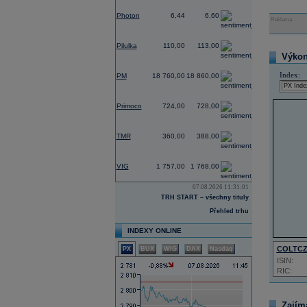
-2,73
Photon
6,44
6,60
Reklama
0,00
Pilulka
110,00
113,00
Výkon 
0,53
Index:
PM
18 760,00
18 860,00
-0,27
Primoco
724,00
728,00
0,00
TMR
360,00
388,00
-2,06
VIG
1 757,00
1 768,00
07.08.2026 11:31:01
TRH START – všechny tituly
Přehled trhu
INDEXY ONLINE
COLTC
PX
BUX
WIG
DAX
Nasdaq
ISIN:
RIC:
Zajím