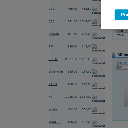
Neja
0,76
CSG
465,40
465,60
Pou
07.08.2026
-0,96
ČEZ
1 341,00
1 344,00
Název
0,40
PHILIP
Doosan
497,50
499,00
TMR
-0,59
E4U
336,00
344,00
AD in
-1,78
ERSTE
2 927,00
2 932,00
Region
-0,54
Gevorkyan
185,00
187,00
-0,36
KARO
139,50
140,00
-0,96
KB
1 036,00
1 037,00
-0,20
Kofola
504,00
506,00
-0,05
MONETA
196,70
197,00