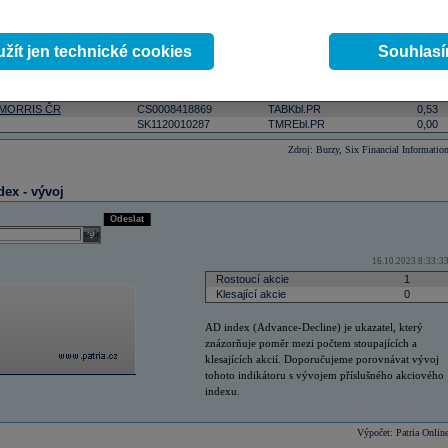
ktivnější
podle počtu zobchodovaných kusů
podle objemu v lokální měně
select
Odeslat
žít jen technické cookies
Souhlas
 11:43:25
Změna
ISIN
RIC
(%)
 MORRIS ČR
CS0008418869
TABKbl.PR
0,53
SK1120010287
TMREbl.PR
0,00
Zdroj: Burzy, Six Financial Informatio
dex - vývoj
Odeslat
select
16.10.2023 8:33:3
Rostoucí akcie
1
Klesající akcie
0
AD index (Advance-Decline) je ukazatel, který
znázorňuje poměr mezi počtem stoupajících a
klesajících akcií. Doporučujeme porovnávat vývoj
tohoto indikátoru s vývojem příslušného akciového
indexu.
Výpočet: Patria Onlin