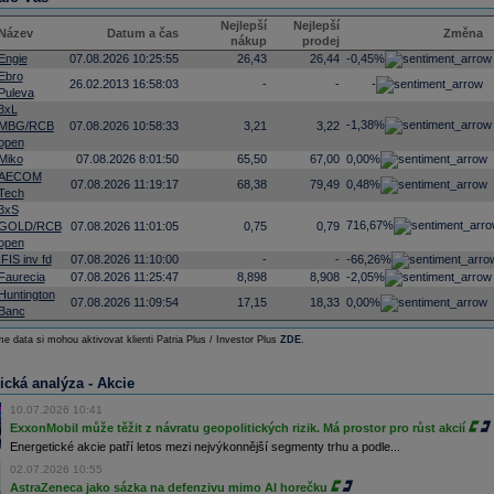
Nejlepší
Nejlepší
Název
Datum a čas
Změna
nákup
prodej
Engie
07.08.2026 10:25:55
26,43
26,44
-0,45%
Ebro
26.02.2013 16:58:03
-
-
-
Puleva
3xL
-1,38%
MBG/RCB
07.08.2026 10:58:33
3,21
3,22
open
Miko
07.08.2026 8:01:50
65,50
67,00
0,00%
AECOM
07.08.2026 11:19:17
68,38
79,49
0,48%
Tech
3xS
716,67%
GOLD/RCB
07.08.2026 11:01:05
0,75
0,79
open
IFIS inv fd
07.08.2026 11:10:00
-
-
-66,26%
Faurecia
07.08.2026 11:25:47
8,898
8,908
-2,05%
Huntington
07.08.2026 11:09:54
17,15
18,33
0,00%
Banc
e data si mohou aktivovat klienti Patria Plus / Investor Plus
ZDE
.
ická analýza - Akcie
10.07.2026 10:41
ExxonMobil může těžit z návratu geopolitických rizik. Má prostor pro růst akcií
Energetické akcie patří letos mezi nejvýkonnější segmenty trhu a podle...
02.07.2026 10:55
AstraZeneca jako sázka na defenzivu mimo AI horečku