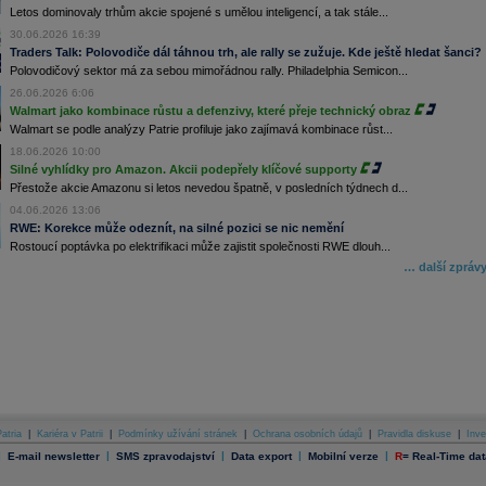
Letos dominovaly trhům akcie spojené s umělou inteligencí, a tak stále...
30.06.2026 16:39
Traders Talk: Polovodiče dál táhnou trh, ale rally se zužuje. Kde ještě hledat šanci?
Polovodičový sektor má za sebou mimořádnou rally. Philadelphia Semicon...
26.06.2026 6:06
Walmart jako kombinace růstu a defenzivy, které přeje technický obraz
Walmart se podle analýzy Patrie profiluje jako zajímavá kombinace růst...
18.06.2026 10:00
Silné vyhlídky pro Amazon. Akcii podepřely klíčové supporty
Přestože akcie Amazonu si letos nevedou špatně, v posledních týdnech d...
04.06.2026 13:06
RWE: Korekce může odeznít, na silné pozici se nic nemění
Rostoucí poptávka po elektrifikaci může zajistit společnosti RWE dlouh...
… další zpráv
atria
|
Kariéra v Patrii
|
Podmínky užívání stránek
|
Ochrana osobních údajů
|
Pravidla diskuse
|
Inve
|
|
|
|
|
E-mail newsletter
SMS zpravodajství
Data export
Mobilní verze
R
=
Real-Time dat