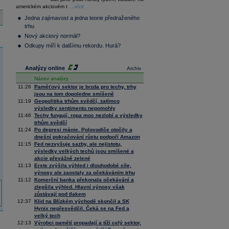
36 128,57
-0,05
americkém akciovém t
Composite
...více
Index
Jedna zajímavost a jedna teorie předraženého
XETRA
trhu
Tecdax
4 069,09
1,70
Nový akciový normál?
Performance
index
Odkupy míří k dalšímu rekordu. Hurá?
Analýzy online
Archiv
Název analýzy
11:26
Paměťový sektor je brzda pro techy, trhy
jsou na tom dopoledne smíšeně
11:19
Geopolitika trhům svědčí, zatímco
výsledky sentimentu nepomohly
11:46
Techy fungují, ropa moc nezlobí a výsledky
trhům svědčí
11:24
Po depresi mánie. Polovodiče otočily a
dnešní pokračování růstu podpoří Amazon
11:15
Fed nezvyšuje sazby, ale nejistotu,
výsledky velkých techů jsou smíšené a
akcie převážně zelené
11:13
Erste zvýšila výhled i dlouhodobé cíle,
výnosy ale zaostaly za očekáváním trhu
11:12
Komerční banka překonala očekávání a
zlepšila výhled. Hlavní výnosy však
zůstávají pod tlakem
12:37
Klid na Blízkém východě skončil a SK
Hynix nepřesvědčil. Čeká se na Fed a
velký tech
12:13
Výrobci pamětí propadají a tíží celý sektor,