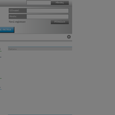
Hledej
Uživatel:
Heslo:
Nová registrace
Přihlásit
E PATRIA
Reklama
m