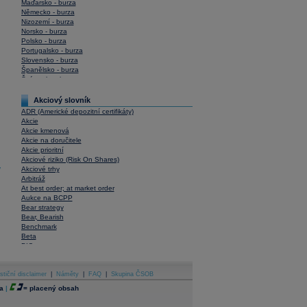
Maďarsko - burza
Německo - burza
Nizozemí - burza
Norsko - burza
Polsko - burza
Portugalsko - burza
Slovensko - burza
Španělsko - burza
Švýcarsko - burza
USA - burza
Akciový slovník
ADR (Americké depozitní certifikáty)
Akcie
Akcie kmenová
Akcie na doručitele
Akcie prioritní
Akciové riziko (Risk On Shares)
y
Akciové trhy
Arbitráž
At best order; at market order
Aukce na BCPP
Bear strategy
Bear, Bearish
Benchmark
Beta
BIC
Blokové obchody
Blue chips
stiční disclaimer
Bonita
|
Náměty
|
FAQ
|
Skupina ČSOB
Book To Bill Ratio
a
|
=
placený obsah
Book Value
Bookbuilding