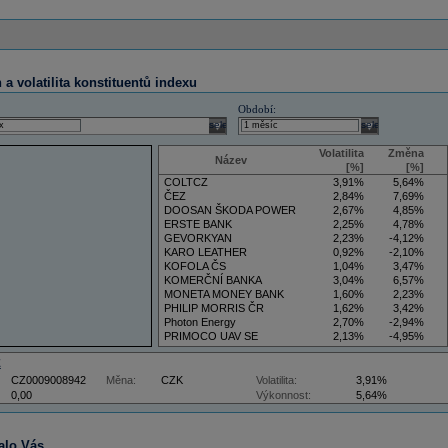
a volatilita konstituentů indexu
Období:
select
select
Volatilita
Změna
Název
[%]
[%]
COLTCZ
3,91%
5,64%
ČEZ
2,84%
7,69%
DOOSAN ŠKODA POWER
2,67%
4,85%
ERSTE BANK
2,25%
4,78%
GEVORKYAN
2,23%
-4,12%
KARO LEATHER
0,92%
-2,10%
KOFOLA ČS
1,04%
3,47%
KOMERČNÍ BANKA
3,04%
6,57%
MONETA MONEY BANK
1,60%
2,23%
PHILIP MORRIS ČR
1,62%
3,42%
Photon Energy
2,70%
-2,94%
PRIMOCO UAV SE
2,13%
-4,95%
VIG
4,09%
11,61%
Z
CZ0009008942
Měna:
CZK
Volatilita:
3,91%
0,00
Výkonnost:
5,64%
alo Vás