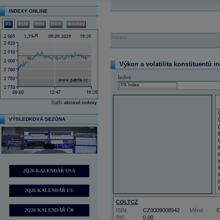
INDEXY ONLINE
PX
BUX
WIG
DAX
Nasdaq
Reklama
Výkon a volatilita konstituentů i
Index:
Další
akciové indexy
VÝSLEDKOVÁ SEZÓNA
2Q26 KALENDÁŘ USA
2Q26 KALENDÁŘ EU
COLTCZ
2Q26 KALENDÁŘ ČR
ISIN:
CZ0009008942
Měna:
RIC:
0,00