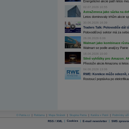
Energetické akcie patří letos me
Archiv - Globální makroekonomické přehledy
02.07.2026 10:55
AstraZeneca jako sázka na de
Archiv - Horké Zprávy
Archiv - Kalendář událostí
Letos dominovaly trhům akcie spoj
30.06.2026 16:39
Archiv - Měnová politika
Traders Talk: Polovodiče dál tá
Polovodičový sektor má za sebou
Archiv - Měsíční makroekonomické přehledy
Archiv - Souhrnné zprávy o vývoji ČR
26.06.2026 6:06
Walmart jako kombinace růstu 
Archiv - Treasury alerty
Walmart se podle analýzy Patrie 
18.06.2026 10:00
Archiv - Vývoj české koruny
Silné vyhlídky pro Amazon. Ak
Přestože akcie Amazonu si letos
Archiv analýz - Makroukazatele
04.06.2026 13:06
Cenové indexy
RWE: Korekce může odeznít, n
Cenový kalkulátor
Rostoucí poptávka po elektrifikac
Ceny průmyslových výrobců - Data a prognózy
(ČR)
Ceny průmyslových výrobců - Graf (ČR)
Ceny průmyslových výrobců - Kalendář (ČR)
Ceny průmyslových výrobců - Zpravodajství
CORPORATE WEB SOLUTION
DATA EXPORT
Databanka - Akcie
O Patria.cz
|
Reklama
|
Mapa Stránek
|
Skupina Patria
|
Kariéra v Patrii
|
Podmínky uží
Databanka - Ceny
|
Cookies
|
|
RSS / XML
E-mail newsletter
SMS zpravod
Databanka - Ekonomický růst