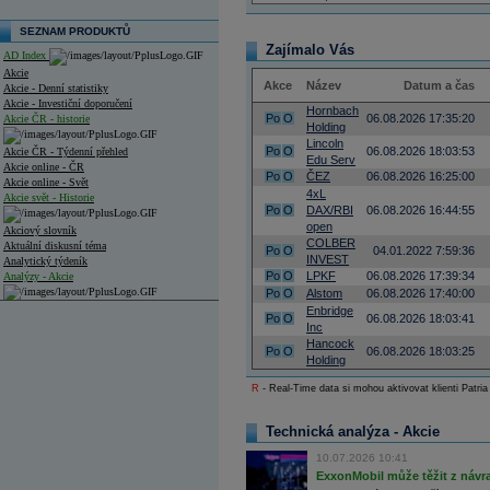
SEZNAM PRODUKTŮ
Zajímalo Vás
AD Index
Akcie
Akce
Název
Datum a čas
Akcie - Denní statistiky
Akcie - Investiční doporučení
Hornbach
Po
O
06.08.2026 17:35:20
Akcie ČR - historie
Holding
Lincoln
Po
O
06.08.2026 18:03:53
Akcie ČR - Týdenní přehled
Edu Serv
Akcie online - ČR
Po
O
ČEZ
06.08.2026 16:25:00
Akcie online - Svět
4xL
Akcie svět - Historie
Po
O
DAX/RBI
06.08.2026 16:44:55
open
Akciový slovník
COLBER
Aktuální diskusní téma
Po
O
04.01.2022 7:59:36
INVEST
Analytický týdeník
Po
O
LPKF
06.08.2026 17:39:34
Analýzy - Akcie
Po
O
Alstom
06.08.2026 17:40:00
Analýzy společností - ČR
Enbridge
Po
O
06.08.2026 18:03:41
Inc
Analýzy společností - Střední Evropa
Hancock
Po
O
06.08.2026 18:03:25
Holding
Analýzy společností - Svět
R
- Real-Time data si mohou aktivovat klienti Patria
Ankety a diskuze
Archiv - Analýzy online
Technická analýza - Akcie
Archiv - Deník událostí
10.07.2026 10:41
Archiv - Flash analýzy (svět)
ExxonMobil může těžit z návrat