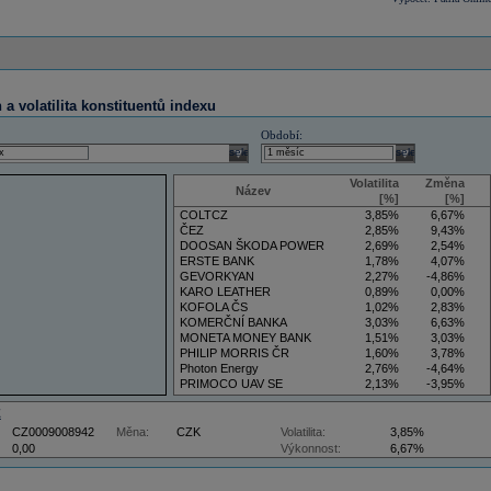
a volatilita konstituentů indexu
Období:
select
select
Volatilita
Změna
Název
[%]
[%]
COLTCZ
3,85%
6,67%
ČEZ
2,85%
9,43%
DOOSAN ŠKODA POWER
2,69%
2,54%
ERSTE BANK
1,78%
4,07%
GEVORKYAN
2,27%
-4,86%
KARO LEATHER
0,89%
0,00%
KOFOLA ČS
1,02%
2,83%
KOMERČNÍ BANKA
3,03%
6,63%
MONETA MONEY BANK
1,51%
3,03%
PHILIP MORRIS ČR
1,60%
3,78%
Photon Energy
2,76%
-4,64%
PRIMOCO UAV SE
2,13%
-3,95%
VIG
3,50%
5,88%
Z
CZ0009008942
Měna:
CZK
Volatilita:
3,85%
0,00
Výkonnost:
6,67%