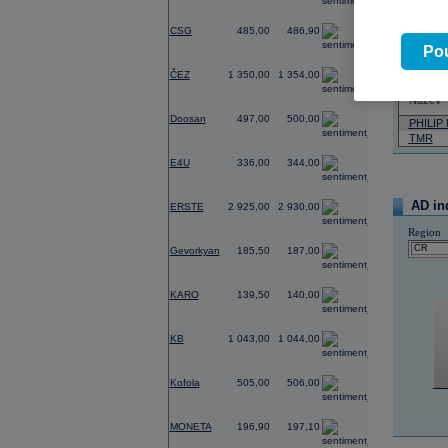
Pád
4,77
Neja
CSG
485,00
486,90
Pou
-0,37
07.08.2026
ČEZ
1 350,00
1 354,00
Název
0,60
Doosan
497,00
500,00
PHILIP
TMR
-2,35
E4U
336,00
344,00
-1,78
AD in
ERSTE
2 925,00
2 930,00
Region
-0,54
Gevorkyan
185,50
187,00
0,00
KARO
139,50
140,00
-0,19
KB
1 043,00
1 044,00
-0,20
Kofola
505,00
506,00
0,00
MONETA
196,90
197,10