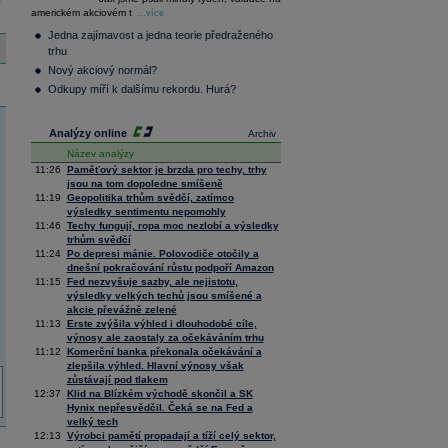
36 128,57
-0,05
Composite
americkém akciovém t
...více
Index
Jedna zajímavost a jedna teorie předraženého
XETRA
trhu
Tecdax
4 064,34
1,58
Nový akciový normál?
Performance
index
Odkupy míří k dalšímu rekordu. Hurá?
Analýzy online
Archiv
Název analýzy
11:26
Paměťový sektor je brzda pro techy, trhy
jsou na tom dopoledne smíšeně
11:19
Geopolitika trhům svědčí, zatímco
výsledky sentimentu nepomohly
11:46
Techy fungují, ropa moc nezlobí a výsledky
trhům svědčí
11:24
Po depresi mánie. Polovodiče otočily a
dnešní pokračování růstu podpoří Amazon
11:15
Fed nezvyšuje sazby, ale nejistotu,
výsledky velkých techů jsou smíšené a
akcie převážně zelené
11:13
Erste zvýšila výhled i dlouhodobé cíle,
výnosy ale zaostaly za očekáváním trhu
11:12
Komerční banka překonala očekávání a
zlepšila výhled. Hlavní výnosy však
zůstávají pod tlakem
12:37
Klid na Blízkém východě skončil a SK
Hynix nepřesvědčil. Čeká se na Fed a
velký tech
12:13
Výrobci pamětí propadají a tíží celý sektor,