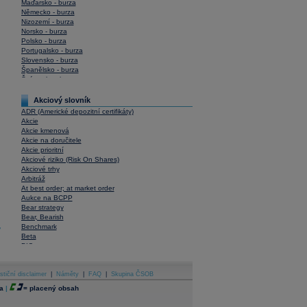
Maďarsko - burza
Německo - burza
Nizozemí - burza
Norsko - burza
Polsko - burza
Portugalsko - burza
Slovensko - burza
Španělsko - burza
Švýcarsko - burza
USA - burza
Akciový slovník
ADR (Americké depozitní certifikáty)
Akcie
Akcie kmenová
Akcie na doručitele
Akcie prioritní
Akciové riziko (Risk On Shares)
Akciové trhy
Arbitráž
At best order; at market order
Aukce na BCPP
Bear strategy
Bear, Bearish
Benchmark
y
Beta
BIC
Blokové obchody
Blue chips
stiční disclaimer
Bonita
|
Náměty
|
FAQ
|
Skupina ČSOB
Book To Bill Ratio
a
|
=
placený obsah
Book Value
Bookbuilding