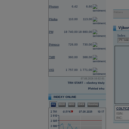
-2,73
Photon
6,42
6,60
Reklama
0,00
Pilulka
110,00
113,00
Výkon 
0,53
PM
18 740,00
18 880,00
Index:
0,00
Primoco
726,00
730,00
0,00
TMR
360,00
388,00
-1,56
VIG
1 757,00
1 771,00
07.08.2026 10:02:01
TRH START – všechny tituly
Přehled trhu
INDEXY ONLINE
PX
BUX
WIG
DAX
Nasdaq
COLTC
ISIN:
RIC: