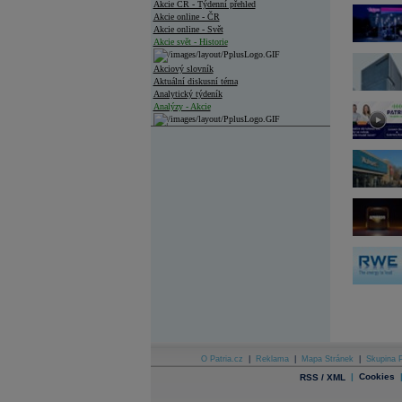
Akcie ČR - Týdenní přehled
Akcie online - ČR
Akcie online - Svět
Akcie svět - Historie
Akciový slovník
Aktuální diskusní téma
Analytický týdeník
Analýzy - Akcie
Analýzy společností - ČR
Analýzy společností - Střední Evropa
Analýzy společností - Svět
Ankety a diskuze
Archiv - Analýzy online
Archiv - Deník událostí
Archiv - Flash analýzy (svět)
Archiv - Globální makroekonomické přehledy
Archiv - Horké Zprávy
Archiv - Kalendář událostí
Archiv - Měnová politika
O Patria.cz
|
Reklama
|
Mapa Stránek
|
Skupina P
|
Cookies
RSS / XML
Archiv - Měsíční makroekonomické přehledy
Archiv - Souhrnné zprávy o vývoji ČR