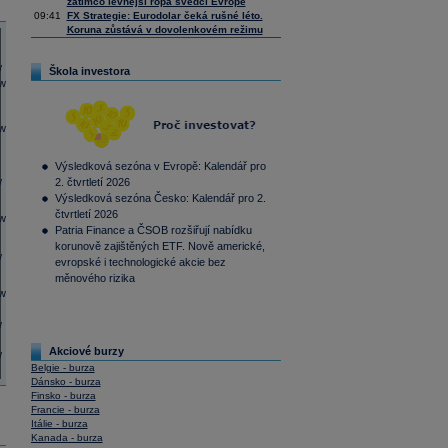
zatímco levnější ropa svědčí Evropě
09:41
FX Strategie: Eurodolar čeká rušné léto.
Koruna zůstává v dovolenkovém režimu
Škola investora
Výsledková sezóna v Evropě: Kalendář pro
2. čtvrtletí 2026
Výsledková sezóna Česko: Kalendář pro 2.
čtvrtletí 2026
Patria Finance a ČSOB rozšiřují nabídku
korunově zajištěných ETF. Nově americké,
evropské i technologické akcie bez
měnového rizika
Akciové burzy
Belgie - burza
Dánsko - burza
Finsko - burza
Francie - burza
Itálie - burza
Kanada - burza