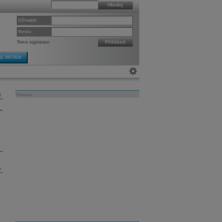
Hledej
Uživatel:
Heslo:
Nová registrace
Přihlásit
E PATRIA
Reklama
m