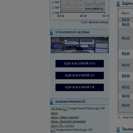
Zajím
Akce
Po
O
Další
akciové indexy
Po
O
VÝSLEDKOVÁ SEZÓNA
Po
O
Po
O
2Q26 KALENDÁŘ USA
Po
O
2Q26 KALENDÁŘ EU
Po
O
2Q26 KALENDÁŘ ČR
Po
O
Po
O
SEZNAM PRODUKTŮ
Po
O
AD Index
Akcie
Akcie - Denní statistiky
R
- Real-Tim
Akcie - Investiční doporučení
Akcie ČR - historie
Techn