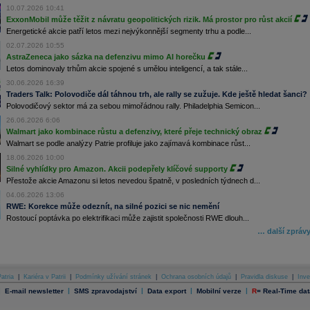
10.07.2026 10:41
ExxonMobil může těžit z návratu geopolitických rizik. Má prostor pro růst akcií
Energetické akcie patří letos mezi nejvýkonnější segmenty trhu a podle...
02.07.2026 10:55
AstraZeneca jako sázka na defenzivu mimo AI horečku
Letos dominovaly trhům akcie spojené s umělou inteligencí, a tak stále...
30.06.2026 16:39
Traders Talk: Polovodiče dál táhnou trh, ale rally se zužuje. Kde ještě hledat šanci?
Polovodičový sektor má za sebou mimořádnou rally. Philadelphia Semicon...
26.06.2026 6:06
Walmart jako kombinace růstu a defenzivy, které přeje technický obraz
Walmart se podle analýzy Patrie profiluje jako zajímavá kombinace růst...
18.06.2026 10:00
Silné vyhlídky pro Amazon. Akcii podepřely klíčové supporty
Přestože akcie Amazonu si letos nevedou špatně, v posledních týdnech d...
04.06.2026 13:06
RWE: Korekce může odeznít, na silné pozici se nic nemění
Rostoucí poptávka po elektrifikaci může zajistit společnosti RWE dlouh...
… další zpráv
atria
|
Kariéra v Patrii
|
Podmínky užívání stránek
|
Ochrana osobních údajů
|
Pravidla diskuse
|
Inve
|
|
|
|
|
E-mail newsletter
SMS zpravodajství
Data export
Mobilní verze
R
=
Real-Time dat