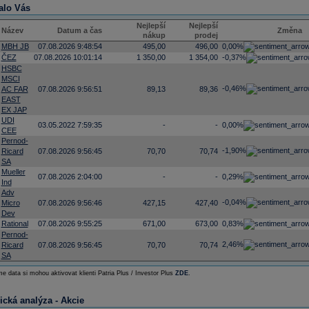
alo Vás
Nejlepší
Nejlepší
Název
Datum a čas
Změna
nákup
prodej
MBH JB
07.08.2026 9:48:54
495,00
496,00
0,00%
ČEZ
07.08.2026 10:01:14
1 350,00
1 354,00
-0,37%
HSBC
MSCI
-0,46%
AC FAR
07.08.2026 9:56:51
89,13
89,36
EAST
EX JAP
UDI
03.05.2022 7:59:35
-
-
0,00%
CEE
Pernod-
-1,90%
Ricard
07.08.2026 9:56:45
70,70
70,74
SA
Mueller
07.08.2026 2:04:00
-
-
0,29%
Ind
Adv
-0,04%
Micro
07.08.2026 9:56:46
427,15
427,40
Dev
Rational
07.08.2026 9:55:25
671,00
673,00
0,83%
Pernod-
2,46%
Ricard
07.08.2026 9:56:45
70,70
70,74
SA
e data si mohou aktivovat klienti Patria Plus / Investor Plus
ZDE
.
ická analýza - Akcie