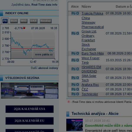
07.08.2026 21:59:30
Zpožděná data,
Real-Time data info
Akce
Název
Datum a č
INDEXY ONLINE
Po
O
Trakcja Polska
07.08.2026 18:00:
China
PX
BUX
WIG
DAX
Nasdaq
Shineway
Pharmaceutical
Group Ltd,
Po
O
07.08.2026 21:59:
Ordinary,
Frankfurt
Stock
Exchange
Po
O
Euro Tech Hldg
08.08.2026 2:00:
West Fraser
Po
O
15.03.2015 15:26:
Timb
ISHARES EM
Další
akciové indexy
Po
O
07.08.2026 18:39:
DIVIDEND
SMA Solar
Po
O
07.08.2026 21:59:
VÝSLEDKOVÁ SEZÓNA
Tech
Po
O
Arafura Rsc
07.08.2026 22:00:
Po
O
ČEZ
07.08.2026 17:00:
Po
O
Technicolor
07.08.2026 17:40:
R
- Real-Time data si mohou aktivovat klienti Patria
2Q26 KALENDÁŘ USA
Technická analýza - Akcie
2Q26 KALENDÁŘ EU
10.07.2026 10:41
ExxonMobil může těžit z návrat
Energetické akcie patří letos me