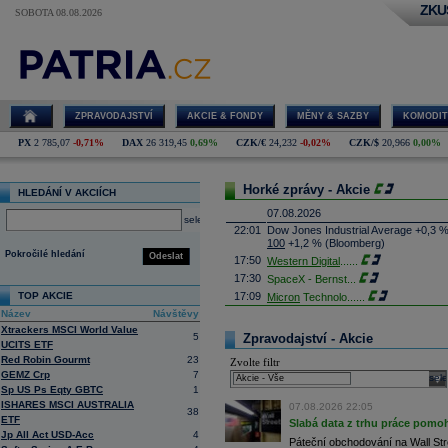
ZKU
SOBOTA 08.08.2026
ZPRAVODAJSTVÍ
AKCIE & FONDY
MĚNY & SAZBY
KOMODIT
PX
2 785,07
-0,71%
DAX
26 319,45
0,69%
CZK/€
24,232
-0,02%
CZK/$
20,966
0,00%
Horké zprávy - Akcie
HLEDÁNÍ V AKCIÍCH
07.08.2026
select
22:01
Dow Jones Industrial Average +0,3 
100
+1,2 % (Bloomberg)
Pokročilé hledání
Odeslat
17:50
Western Digital
......
17:30
SpaceX - Bernst
...
TOP AKCIE
17:09
Micron
Technolo
......
Název
Návštěvy
16:47
Exxon
Mobil - T
......
Xtrackers MSCI World Value
16:26
Objem obchodů s akciemi na pražské
5
Zpravodajství - Akcie
UCITS ETF
obchodů za poslední rok je 0,665 mld
Red Robin Gourmt
23
Zvolte filtr
16:23
Zvýšení výroby balistických střel A
GEMZ Crp
7
nějakou dobu potrvá. Agentuře Reuter
sele
Armin Papperger. Společná výroba 
Sp US Ps Eqty GBTC
1
doplnit arzenál Spojeným státům, kte
ISHARES MSCI AUSTRALIA
07.08.2026 22:05
38
(ČTK)
ETF
Slabá data z trhu práce pomoh
16:07
Conocophillips
......
Jp All Act USD-Acc
4
Páteční obchodování na Wall Stre