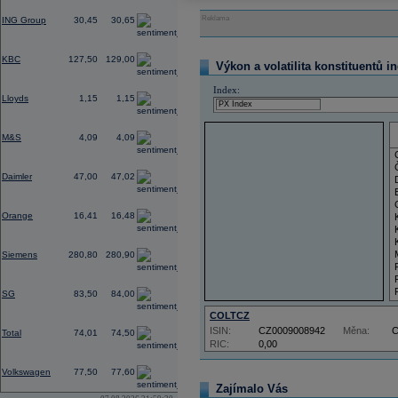
-1,09
Reklama
ING Group
30,45
30,65
0,55
KBC
127,50
129,00
Výkon a volatilita konstituentů i
0,39
Index:
Lloyds
1,15
1,15
0,57
M&S
4,09
4,09
0,68
Daimler
47,00
47,02
0,83
Orange
16,41
16,48
2,45
Siemens
280,80
280,90
-0,37
SG
83,50
84,00
COLTCZ
-0,60
ISIN:
CZ0009008942
Měna:
Total
74,01
74,50
RIC:
0,00
1,18
Volkswagen
77,50
77,60
Zajímalo Vás