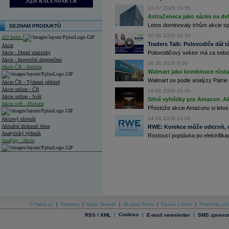
2Q26 KALENDÁŘ ČR
02.07.2026 10:55
AstraZeneca jako sázka na de
Letos dominovaly trhům akcie spoj
SEZNAM PRODUKTŮ
30.06.2026 16:39
AD Index
Traders Talk: Polovodiče dál tá
Akcie
Akcie - Denní statistiky
Polovodičový sektor má za sebou
Akcie - Investiční doporučení
26.06.2026 6:06
Akcie ČR - historie
Walmart jako kombinace růstu 
Walmart se podle analýzy Patrie 
Akcie ČR - Týdenní přehled
Akcie online - ČR
18.06.2026 10:00
Akcie online - Svět
Silné vyhlídky pro Amazon. Ak
Akcie svět - Historie
Přestože akcie Amazonu si letos
04.06.2026 13:06
Akciový slovník
Aktuální diskusní téma
RWE: Korekce může odeznít, n
Analytický týdeník
Rostoucí poptávka po elektrifikac
Analýzy - Akcie
Analýzy společností - ČR
Analýzy společností - Střední Evropa
Analýzy společností - Svět
Ankety a diskuze
O Patria.cz
|
Reklama
|
Mapa Stránek
|
Skupina Patria
|
Kariéra v Patrii
|
Podmínky uží
Archiv - Analýzy online
|
Cookies
|
|
RSS / XML
E-mail newsletter
SMS zpravod
Archiv - Deník událostí