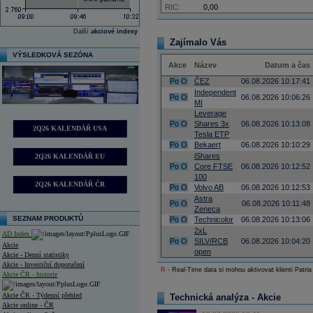
RIC:
0,00
Další
akciové indexy
Zajímalo Vás
VÝSLEDKOVÁ SEZÓNA
Akce
Název
Datum a čas
Po
O
ČEZ
06.08.2026 10:17:41
Independent
Po
O
06.08.2026 10:06:26
MI
Leverage
Po
O
Shares 3x
06.08.2026 10:13:08
2Q26 KALENDÁŘ USA
Tesla ETP
Po
O
Bekaert
06.08.2026 10:10:29
iShares
2Q26 KALENDÁŘ EU
Po
O
Core FTSE
06.08.2026 10:12:52
100
2Q26 KALENDÁŘ ČR
Po
O
Volvo AB
06.08.2026 10:12:53
Astra
Po
O
06.08.2026 10:11:48
Zeneca
SEZNAM PRODUKTŮ
Po
O
Technicolor
06.08.2026 10:13:06
2xL
AD Index
Po
O
SILV/RCB
06.08.2026 10:04:20
Akcie
open
Akcie - Denní statistiky
Akcie - Investiční doporučení
R
- Real-Time data si mohou aktivovat klienti Patria
Akcie ČR - historie
Akcie ČR - Týdenní přehled
Technická analýza - Akcie
Akcie online - ČR