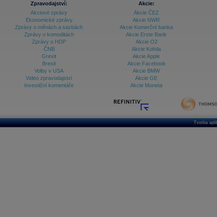
Zpravodajství:
Akcie:
Akciové zprávy
Akcie ČEZ
Archiv - Vývoj české koruny
Ekonomické zprávy
Akcie NWR
Zprávy o měnách a sazbách
Akcie Komerční banka
Archiv analýz - Makroukazatele
Zprávy o komoditách
Akcie Erste Bank
Zprávy o HDP
Akcie O2
Cenové indexy
Cenový kalkulátor
ČNB
Akcie Kofola
Ceny průmyslových výrobců - Data a prognózy
Grexit
Akcie Apple
(ČR)
Brexit
Akcie Facebook
Ceny průmyslových výrobců - Graf (ČR)
Volby v USA
Akcie BMW
Ceny průmyslových výrobců - Kalendář (ČR)
Video zpravodajství
Akcie GE
Ceny průmyslových výrobců - Zpravodajství
Investiční komentáře
Akcie Moneta
CORPORATE WEB SOLUTION
DATA EXPORT
Databanka - Akcie
Databanka - Ceny
Tvorba apl
Databanka - Ekonomický růst
Databanka - Indexy
Databanka - Měnové kurzy
Databanka - Trh práce
Databanka - Úrokové sazby
Databanka - Veřejné rozpočty