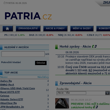
ZKU
ČTVRTEK 06.08.2026
ZPRAVODAJSTVÍ
AKCIE & FONDY
MĚNY & SAZBY
KOMODIT
PX
2 801,63
1,18%
DAX
26 100,03
-0,10%
NDQ
26 363,44
-0,83%
CZK/€
24,171
-0,01
Horké zprávy - Akcie
HLEDÁNÍ V AKCIÍCH
06.08.2026
select
10:16
Prodejce stavebnin DEK prodá franco
se zaměřuje například na výrobu př
Pokročilé hledání
konce roku 2026, transakci ještě mus
Odeslat
10:05
Čistý zisk ČSOB vzrostl na 10,2 m
dosáhl 1 113 mld.
Kč
(meziročně vyš
TOP AKCIE
aktivních klientů meziročně o 71 ti
Název
Návštěvy
9:58
SoftBank oznámila za 1Q čistý zisk 3
Agilyx Rg
4
9:46
Nintendo oznámilo za 1Q provozní zis
Zpravodajství - Akcie
BWAQ Rg-A
2
(Bloomberg)
iShares USD High Yield Corp
Zvolte filtr
9:23
MercadoLibre oznámil za 2Q čisté tr
12
Bond UCITS ETF
(Bloomberg)
sele
Celsius
3
9:09
ČR:
Průmyslová výroba
v červnu mez
Adaptiv Select ETF
3
předchozímu poklesu o 1,0 % (Bloo
06.08.2026 10:27
AtlasClear Rg
1
8:53
Deutsche Telekom
PREVIEW: CSG míří k dalšímu 
navyšuje program 
JPM BetaBuildrs Jp
4
zakázkové knihy
8:51
Block očekává ve 3Q upr. provozní z