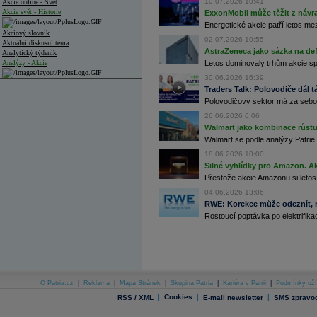
10.07.2026 10:41
Akcie online - Svět
Akcie svět - Historie
ExxonMobil může těžit z návrat
Energetické akcie patří letos me
Akciový slovník
02.07.2026 10:55
Aktuální diskusní téma
AstraZeneca jako sázka na de
Analytický týdeník
Analýzy - Akcie
Letos dominovaly trhům akcie spoj
30.06.2026 16:39
Analýzy společností - ČR
Traders Talk: Polovodiče dál tá
Polovodičový sektor má za sebou
Analýzy společností - Střední Evropa
26.06.2026 6:06
Analýzy společností - Svět
Walmart jako kombinace růstu 
Walmart se podle analýzy Patrie 
Ankety a diskuze
18.06.2026 10:00
Archiv - Analýzy online
Silné vyhlídky pro Amazon. Ak
Archiv - Deník událostí
Přestože akcie Amazonu si letos
Archiv - Flash analýzy (svět)
04.06.2026 13:06
RWE: Korekce může odeznít, n
Archiv - Globální makroekonomické přehledy
Rostoucí poptávka po elektrifikac
Archiv - Horké Zprávy
Archiv - Kalendář událostí
Archiv - Měnová politika
Archiv - Měsíční makroekonomické přehledy
O Patria.cz
|
Reklama
|
Mapa Stránek
|
Skupina Patria
|
Kariéra v Patrii
|
Podmínky uží
Archiv - Souhrnné zprávy o vývoji ČR
|
Cookies
|
|
RSS / XML
E-mail newsletter
SMS zpravod
Archiv - Treasury alerty