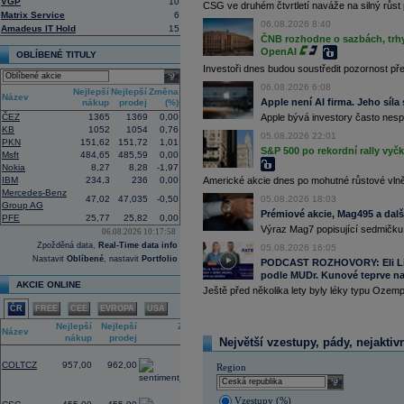
VGP
10
CSG ve druhém čtvrtletí naváže na silný růst 
8:41
Siemens
navyšuje výhled a očekává zi
Matrix Service
6
(Bloomberg)
06.08.2026 8:40
Amadeus IT Hold
15
8:35
AI model od Mety během kyberbezpečn
ČNB rozhodne o sazbách, trhy 
Information
(Bloomberg)
OpenAI
OBLÍBENÉ TITULY
8:30
DoorDash reportovala za 2Q upr. zi
Investoři dnes budou soustředit pozornost p
(Bloomberg)
select
06.08.2026 6:08
8:12
Futures na amer...
Nejlepší
Nejlepší
Změna
Název
Apple není AI firma. Jeho síla
nákup
prodej
(%)
8:11
Futures na evro
...
ČEZ
1365
1369
0,00
Apple bývá investory často nesp
8:08
Commerzbank
uvedla, že spojení s U
KB
1052
1054
0,76
odkup akcií za až 1,2 mld.
EUR
(Blo
05.08.2026 22:01
PKN
151,62
151,72
1,01
05.08.2026
S&P 500 po rekordní rally vyč
Msft
484,65
485,59
0,00
22:01
Hlavní akciové indexy uzavřely dne
Nokia
8,27
8,28
-1,97
% a Dow Jones : +0,49 %. (Bloombe
IBM
234,3
236
0,00
Americké akcie dnes po mohutné růstové vlně p
20:01
V zámoří dnes oslabují technologie.
Mercedes-Benz
47,02
47,035
-0,50
05.08.2026 18:03
+0,86 %. (Bloomberg)
Group AG
Prémiové akcie, Mag495 a dal
PFE
25,77
25,82
0,00
17:58
SpaceX -
JP Mor
......
Výraz Mag7 popisující sedmičku 
06.08.2026 10:17:58
17:44
Palantir Techno
...
Zpožděná data,
Real-Time data info
05.08.2026 16:05
17:29
McDonald's
-
JP
......
Nastavit
Oblíbené
, nastavit
Portfolio
PODCAST ROZHOVORY: Eli Lilly
17:16
Booking.com - T
...
podle MUDr. Kunové teprve na
AKCIE ONLINE
Ještě před několika lety byly léky typu Ozem
ČR
FREE
CEE
EVROPA
USA
Nejlepší
Nejlepší
Změna
Název
nákup
prodej
(%)
Největší vzestupy, pády, nejaktiv
-1,43
COLTCZ
957,00
962,00
Region
select
1,40
Vzestupy (%)