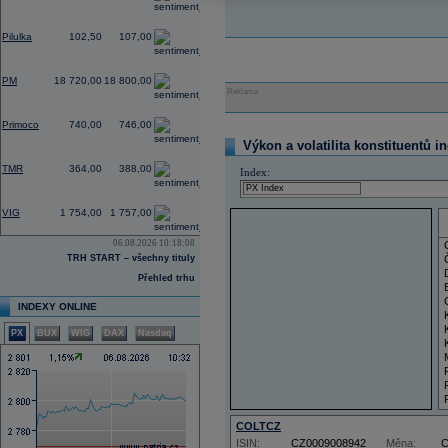
0,00
Pilulka
102,50
107,00
0,32
PM
18 720,00
18 800,00
Reklama
2,19
Primoco
740,00
746,00
Výkon a volatilita konstituentů i
0,00
TMR
364,00
388,00
Index:
2,63
VIG
1 754,00
1 757,00
06.08.2026 10:18:08
TRH START – všechny tituly
Přehled trhu
INDEXY ONLINE
PX
BUX
WIG
DAX
Nasdaq
COLTCZ
ISIN:
CZ0009008942
Měna: