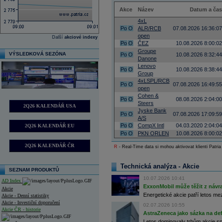
Akce
Název
Datum a čas
4xL
Po
O
ALR/RCB
07.08.2026 16:36:07
open
Další
akciové indexy
Po
O
ČEZ
10.08.2026 8:00:02
Groupe
VÝSLEDKOVÁ SEZÓNA
Po
O
10.08.2026 8:32:44
Danone
Lenovo
Po
O
10.08.2026 8:38:44
Group
4xLSPL/RCB
Po
O
07.08.2026 16:49:55
open
Cohen &
Po
O
08.08.2026 2:04:00
Steers
2Q26 KALENDÁŘ USA
Jyske Bank
Po
O
07.08.2026 17:09:59
A/S
Po
O
CompX Intl
04.03.2020 2:04:04
2Q26 KALENDÁŘ EU
Po
O
PKN ORLEN
10.08.2026 8:00:02
2Q26 KALENDÁŘ ČR
R
- Real-Time data si mohou aktivovat klienti Patria
Technická analýza - Akcie
SEZNAM PRODUKTŮ
10.07.2026 10:41
AD Index
ExxonMobil může těžit z návrat
Akcie
Energetické akcie patří letos me
Akcie - Denní statistiky
Akcie - Investiční doporučení
02.07.2026 10:55
Akcie ČR - historie
AstraZeneca jako sázka na de
Letos dominovaly trhům akcie spoj