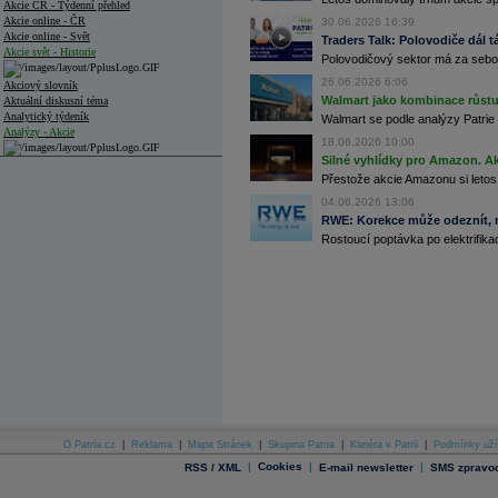
Akcie ČR - Týdenní přehled
Akcie online - ČR
30.06.2026 16:39
Akcie online - Svět
Traders Talk: Polovodiče dál tá
Akcie svět - Historie
Polovodičový sektor má za sebou
26.06.2026 6:06
Akciový slovník
Walmart jako kombinace růstu 
Aktuální diskusní téma
Analytický týdeník
Walmart se podle analýzy Patrie 
Analýzy - Akcie
18.06.2026 10:00
Silné vyhlídky pro Amazon. Ak
Analýzy společností - ČR
Přestože akcie Amazonu si letos
Analýzy společností - Střední Evropa
04.06.2026 13:06
RWE: Korekce může odeznít, n
Analýzy společností - Svět
Rostoucí poptávka po elektrifikac
Ankety a diskuze
Archiv - Analýzy online
Archiv - Deník událostí
Archiv - Flash analýzy (svět)
Archiv - Globální makroekonomické přehledy
Archiv - Horké Zprávy
Archiv - Kalendář událostí
Archiv - Měnová politika
O Patria.cz
|
Reklama
|
Mapa Stránek
|
Skupina Patria
|
Kariéra v Patrii
|
Podmínky uží
|
Cookies
|
|
RSS / XML
E-mail newsletter
SMS zpravod
Archiv - Měsíční makroekonomické přehledy
Archiv - Souhrnné zprávy o vývoji ČR