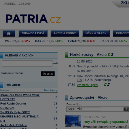
ZKU
PONDĚLÍ 10.08.2026
ZPRAVODAJSTVÍ
AKCIE & FONDY
MĚNY & SAZBY
KOMODIT
PX
2 776,45
-0,31%
DAX
26 319,45
0,69%
CZK/€
24,246
-0,04%
CZK/$
20,987
0,06%
Horké zprávy - Akcie
HLEDÁNÍ V AKCIÍCH
10.08.2026
select
8:59
Switch požádal o IPO v USA
(Bloomb
07.08.2026
Pokročilé hledání
Odeslat
22:01
Dow Jones Industrial Average +0,3 
100
+1,2 % (Bloomberg)
17:50
Western Digital
......
TOP AKCIE
17:30
SpaceX - Bernst
...
Název
Návštěvy
Xtrackers MSCI World Value
17:09
Micron
Technolo
......
5
Zpravodajství - Akcie
UCITS ETF
16:47
Exxon
Mobil - T
......
Red Robin Gourmt
23
Zvolte filtr
16:26
Objem obchodů s akciemi na pražské
GEMZ Crp
7
sele
obchodů za poslední rok je 0,665 mld
Sp US Ps Eqty GBTC
1
16:23
Zvýšení výroby balistických střel A
ISHARES MSCI AUSTRALIA
10.08.2026 8:50
nějakou dobu potrvá. Agentuře Reuter
38
ETF
Armin Papperger. Společná výroba 
Trhy věří Evropě, geopolitická 
Jp All Act USD-Acc
4
doplnit arzenál Spojeným státům, kte
Evropské akciové trhy vstupují 