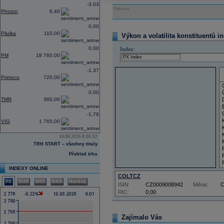
-3,03
Reklama
Photon
6,40
0,00
Pilulka
110,00
Výkon a volatilita konstituentů i
0,00
Index:
PM
18 760,00
-1,37
Primoco
720,00
0,00
TMR
360,00
-1,78
VIG
1 765,00
10.08.2026 8:00:02
TRH START – všechny tituly
Přehled trhu
INDEXY ONLINE
COLTCZ
PX
BUX
WIG
DAX
Nasdaq
ISIN:
CZ0009008942
Měna:
RIC:
0,00
Zajímalo Vás