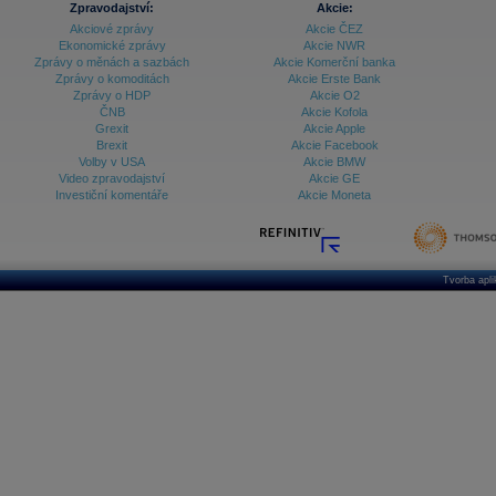
Zpravodajství:
Akcie:
Akciové zprávy
Akcie ČEZ
Archiv - Treasury alerty
Ekonomické zprávy
Akcie NWR
Zprávy o měnách a sazbách
Akcie Komerční banka
Archiv - Vývoj české koruny
Zprávy o komoditách
Akcie Erste Bank
Zprávy o HDP
Akcie O2
Archiv analýz - Makroukazatele
ČNB
Akcie Kofola
Grexit
Akcie Apple
Cenové indexy
Cenový kalkulátor
Brexit
Akcie Facebook
Ceny průmyslových výrobců - Data a prognózy
Volby v USA
Akcie BMW
(ČR)
Video zpravodajství
Akcie GE
Ceny průmyslových výrobců - Graf (ČR)
Investiční komentáře
Akcie Moneta
Ceny průmyslových výrobců - Kalendář (ČR)
Ceny průmyslových výrobců - Zpravodajství
CORPORATE WEB SOLUTION
DATA EXPORT
Databanka - Akcie
Tvorba apl
Databanka - Ceny
Databanka - Ekonomický růst
Databanka - Indexy
Databanka - Měnové kurzy
Databanka - Trh práce
Databanka - Úrokové sazby