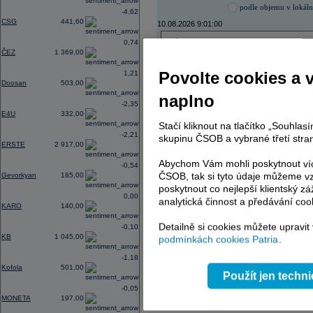
podle objemu v lokál
-4,62
CSG
441,60
10.08.2026 9:01:00
Název
ISIN
0,74
ČEZ
1 369,00
ČEZ
CZ0005112300
VIG
AT0000908504
Povolte cookies a 
1,21
TMR
SK1120010287
Doosan
503,00
naplno
-2,35
E4U
332,00
Stačí kliknout na tlačítko „Souhla
AD index - vývoj
-2,21
skupinu ČSOB a vybrané třetí stran
ERSTE
2 917,00
Region
Odeslat
select
Abychom Vám mohli poskytnout víc
-0,54
ČSOB, tak si tyto údaje můžeme vz
Gevorkyan
185,00
poskytnout co nejlepší klientský zá
0,00
analytická činnost a předávání coo
KARO
140,00
Detailně si cookies můžete upravit
-0,10
KB
1 045,00
podmínkách cookies Patria
.
-1,18
Kofola
501,00
Použít jen techn
-0,05
MONETA
197,00