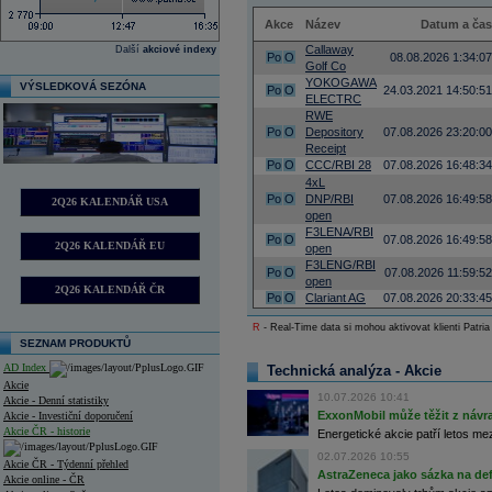
Akce
Název
Datum a čas
Callaway
Další
akciové indexy
Po
O
08.08.2026 1:34:07
Golf Co
YOKOGAWA
VÝSLEDKOVÁ SEZÓNA
Po
O
24.03.2021 14:50:51
ELECTRC
RWE
Po
O
Depository
07.08.2026 23:20:00
Receipt
Po
O
CCC/RBI 28
07.08.2026 16:48:34
4xL
Po
O
DNP/RBI
07.08.2026 16:49:58
2Q26 KALENDÁŘ USA
open
F3LENA/RBI
Po
O
07.08.2026 16:49:58
2Q26 KALENDÁŘ EU
open
F3LENG/RBI
Po
O
07.08.2026 11:59:52
open
2Q26 KALENDÁŘ ČR
Po
O
Clariant AG
07.08.2026 20:33:45
R
- Real-Time data si mohou aktivovat klienti Patria
SEZNAM PRODUKTŮ
AD Index
Technická analýza - Akcie
Akcie
10.07.2026 10:41
Akcie - Denní statistiky
ExxonMobil může těžit z návrat
Akcie - Investiční doporučení
Akcie ČR - historie
Energetické akcie patří letos me
02.07.2026 10:55
Akcie ČR - Týdenní přehled
AstraZeneca jako sázka na de
Akcie online - ČR