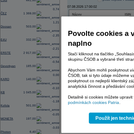
CSG
441,60
07.08.2026 17:00:02
0,74
ČEZ
1 369,00
Název
ISIN
ČEZ
CZ000
1,21
PHILIP MORRIS ČR
CS00
Doosan
503,00
ERSTE BANK
AT000
Povolte cookies a 
TMR
SK112
-2,35
E4U
332,00
naplno
-2,21
ERSTE
2 917,00
Stačí kliknout na tlačítko „Souhla
AD index - vývoj
skupinu ČSOB a vybrané třetí stran
-0,54
Region
Odeslat
Gevorkyan
185,00
select
Abychom Vám mohli poskytnout víc
ČSOB, tak si tyto údaje můžeme vz
0,00
KARO
140,00
poskytnout co nejlepší klientský zá
analytická činnost a předávání coo
-0,10
KB
1 045,00
Detailně si cookies můžete upravit
-1,18
podmínkách cookies Patria
.
Kofola
501,00
-0,05
Použít jen techn
MONETA
197,00
-3,03
Photon
6,40