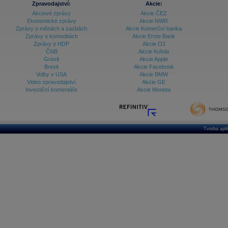
Zpravodajství:
Akcie:
Akciové zprávy
Akcie ČEZ
Archiv - Vývoj české koruny
Ekonomické zprávy
Akcie NWR
Zprávy o měnách a sazbách
Akcie Komerční banka
Archiv analýz - Makroukazatele
Zprávy o komoditách
Akcie Erste Bank
Zprávy o HDP
Akcie O2
Cenové indexy
Cenový kalkulátor
ČNB
Akcie Kofola
Ceny průmyslových výrobců - Data a prognózy
Grexit
Akcie Apple
(ČR)
Brexit
Akcie Facebook
Ceny průmyslových výrobců - Graf (ČR)
Volby v USA
Akcie BMW
Ceny průmyslových výrobců - Kalendář (ČR)
Video zpravodajství
Akcie GE
Ceny průmyslových výrobců - Zpravodajství
Investiční komentáře
Akcie Moneta
CORPORATE WEB SOLUTION
DATA EXPORT
Databanka - Akcie
Databanka - Ceny
Tvorba apl
Databanka - Ekonomický růst
Databanka - Indexy
Databanka - Měnové kurzy
Databanka - Trh práce
Databanka - Úrokové sazby
Databanka - Veřejné rozpočty