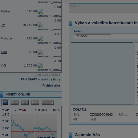
Reklama
0,00
Pilulka
110,00
0,00
Výkon a volatilita konstituentů i
PM
18 760,00
Index:
-1,37
Primoco
720,00
0,00
TMR
360,00
-1,78
VIG
1 765,00
07.08.2026 17:00:02
TRH START – všechny tituly
Přehled trhu
INDEXY ONLINE
PX
BUX
WIG
DAX
Nasdaq
COLTCZ
ISIN:
CZ0009008942
Měna:
RIC:
0,00
Zajímalo Vás