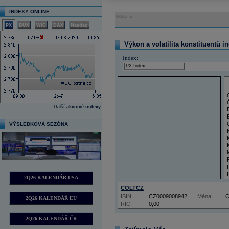
INDEXY ONLINE
Reklama
PX
BUX
WIG
DAX
Nasdaq
Výkon a volatilita konstituentů i
Index:
Další
akciové indexy
VÝSLEDKOVÁ SEZÓNA
2Q26 KALENDÁŘ USA
COLTCZ
ISIN:
CZ0009008942
Měna:
2Q26 KALENDÁŘ EU
RIC:
0,00
2Q26 KALENDÁŘ ČR