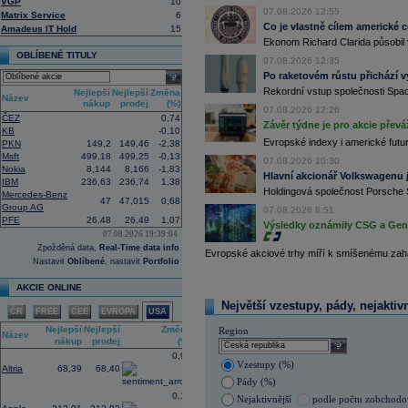
VGP
10
uvedla agentura Reuters. Dobré výsle
07.08.2026 12:55
Matrix Service
6
oceli a chemického průmyslu (ČTK)
Co je vlastně cílem americké 
Amadeus IT Hold
15
15:26
Cloudflare -
JP
......
Ekonom Richard Clarida působil 
15:05
Block - Bernste
...
OBLÍBENÉ TITULY
07.08.2026 12:35
14:49
Airbnb -
JP Mor
......
Po raketovém růstu přichází v
select
14:24
Roche -
Morgan
......
Rekordní vstup společnosti Spac
Nejlepší
Nejlepší
Změna
Název
13:59
DHL - Bernstein
...
nákup
prodej
(%)
07.08.2026 12:26
ČEZ
0,74
13:44
BAE Systems - M
...
Závěr týdne je pro akcie převá
KB
-0,10
13:04
Jedna z největších světových pořadate
Evropské indexy i americké futur
PKN
149,2
149,46
-2,38
procent v novém provozovateli multi
Msft
499,18
499,25
-0,13
Nový společný podnik založí s invest
07.08.2026 10:30
Nokia
8,144
8,166
-1,83
Bestsport O2 arenu a O2 universum vla
Hlavní akcionář Volkswagenu j
IBM
236,63
236,74
1,38
investiční společnost, PPF dosud pů
Holdingová společnost Porsche 
Mercedes-Benz
12:09
Akciové podílové fondy za prvních s
47
47,015
0,68
Group AG
procenta, smíšené fondy 4,4 procent
07.08.2026 8:51
PFE
26,48
26,49
1,07
akciové fondy podle indexu přinesly
Výsledky oznámily CSG a Gen D
procenta a dluhopisové fondy 2,5 pr
07.08.2026 19:39:04
Zpožděná data,
Real-Time data info
11:43
Novo Nordisk -
...
Evropské akciové trhy míří k smíšenému zahá
Nastavit
Oblíbené
, nastavit
Portfolio
11:27
Jedna z největších světových pořadate
procent v novém provozovateli multi
AKCIE ONLINE
Nový společný podnik založí s invest
Bestsport O2 arenu a O2 universum vla
Největší vzestupy, pády, nejaktiv
ČR
FREE
CEE
EVROPA
USA
investiční společnost, PPF dosud pů
11:16
Porsche SE
, která je hlavním akci
Nejlepší
Nejlepší
Změna
Region
Název
se v pololetí propadla do čisté ztráty
nákup
prodej
(%)
select
Zároveň automobilku
Volkswagen
vyz
0,99
konkurenceschopnosti (ČTK)
Vzestupy (%)
Altria
68,39
68,40
11:02
Italy's Prysmia
...
Pády (%)
0,16
Nejaktivnější
podle počtu zobchod