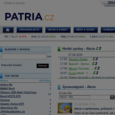
ZKU
PÁTEK 07.08.2026
ZPRAVODAJSTVÍ
AKCIE & FONDY
MĚNY & SAZBY
KOMODIT
PX
2 785,07
-0,71%
DAX
26 319,45
0,69%
NDQ
26 595,14
0,94%
CZK/€
24,247
0,10%
Horké zprávy - Akcie
HLEDÁNÍ V AKCIÍCH
07.08.2026
select
17:50
Western Digital
......
17:30
SpaceX - Bernst
...
Pokročilé hledání
Odeslat
17:09
Micron
Technolo
......
16:47
Exxon
Mobil - T
......
TOP AKCIE
16:26
Objem obchodů s akciemi na pražské
Název
Návštěvy
obchodů za poslední rok je 0,665 mld
Agilyx Rg
4
16:23
Zvýšení výroby balistických střel A
Zpravodajství - Akcie
BWAQ Rg-A
2
nějakou dobu potrvá. Agentuře Reuter
Armin Papperger. Společná výroba 
iShares USD High Yield Corp
Zvolte filtr
12
doplnit arzenál Spojeným státům, kte
Bond UCITS ETF
sele
(ČTK)
Celsius
3
16:07
Conocophillips
......
Adaptiv Select ETF
3
07.08.2026 17:51
15:38
Zisky evropských firem s vysokou trž
AtlasClear Rg
1
Akcie v optimismu, průmysl v
vzrostly nejvíce od třetího čtvrtletí
JPM BetaBuildrs Jp
4
Dnes se po čase podíváme, jak j
energetických firem. S odkazem na g