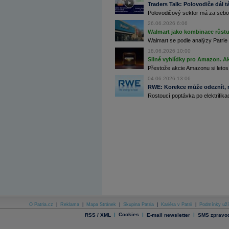
Traders Talk: Polovodiče dál tá
Archiv - Globální makroekonomické přehledy
Polovodičový sektor má za sebou
Archiv - Horké Zprávy
26.06.2026 6:06
Archiv - Kalendář událostí
Walmart jako kombinace růstu 
Walmart se podle analýzy Patrie 
Archiv - Měnová politika
18.06.2026 10:00
Silné vyhlídky pro Amazon. Ak
Archiv - Měsíční makroekonomické přehledy
Archiv - Souhrnné zprávy o vývoji ČR
Přestože akcie Amazonu si letos
04.06.2026 13:06
Archiv - Treasury alerty
RWE: Korekce může odeznít, n
Rostoucí poptávka po elektrifikac
Archiv - Vývoj české koruny
Archiv analýz - Makroukazatele
Cenové indexy
Cenový kalkulátor
Ceny průmyslových výrobců - Data a prognózy
(ČR)
Ceny průmyslových výrobců - Graf (ČR)
Ceny průmyslových výrobců - Kalendář (ČR)
Ceny průmyslových výrobců - Zpravodajství
CORPORATE WEB SOLUTION
DATA EXPORT
Databanka - Akcie
O Patria.cz
|
Reklama
|
Mapa Stránek
|
Skupina Patria
|
Kariéra v Patrii
|
Podmínky uží
Databanka - Ceny
|
Cookies
|
|
RSS / XML
E-mail newsletter
SMS zpravod
Databanka - Ekonomický růst