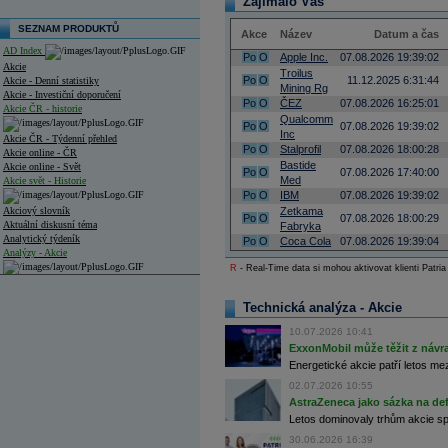
Zajímalo Vás
SEZNAM PRODUKTŮ
Akce
Název
Datum a čas
AD Index
Po
O
Apple Inc.
07.08.2026 19:39:02
Akcie
Troilus
Po
O
11.12.2025 6:31:44
Akcie - Denní statistiky
Mining Rg
Akcie - Investiční doporučení
Po
O
ČEZ
07.08.2026 16:25:01
Akcie ČR - historie
Qualcomm
Po
O
07.08.2026 19:39:02
Inc
Akcie ČR - Týdenní přehled
Po
O
Stalprofil
07.08.2026 18:00:28
Akcie online - ČR
Bastide
Akcie online - Svět
Po
O
07.08.2026 17:40:00
Med
Akcie svět - Historie
Po
O
IBM
07.08.2026 19:39:02
Akciový slovník
Zetkama
Po
O
07.08.2026 18:00:29
Aktuální diskusní téma
Fabryka
Analytický týdeník
Po
O
Coca Cola
07.08.2026 19:39:04
Analýzy - Akcie
R
- Real-Time data si mohou aktivovat klienti Patria
Analýzy společností - ČR
Technická analýza - Akcie
Analýzy společností - Střední Evropa
10.07.2026 10:41
Analýzy společností - Svět
ExxonMobil může těžit z návrat
Energetické akcie patří letos me
Ankety a diskuze
02.07.2026 10:55
Archiv - Analýzy online
Archiv - Deník událostí
AstraZeneca jako sázka na de
Letos dominovaly trhům akcie spoj
Archiv - Flash analýzy (svět)
30.06.2026 16:39