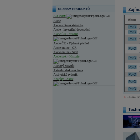
SEZNAM PRODUKTŮ
Zajím
AD Index
Akce
Akcie
Akcie - Denní statistiky
Po
O
Akcie - Investiční doporučení
Po
O
Akcie ČR - historie
Po
O
Akcie ČR - Týdenní přehled
Akcie online - ČR
Po
O
Akcie online - Svět
Akcie svět - Historie
Po
O
Akciový slovník
Po
O
Aktuální diskusní téma
Po
O
Analytický týdeník
Analýzy - Akcie
Po
O
Analýzy společností - ČR
Po
O
R
- Real-Tim
Analýzy společností - Střední Evropa
Analýzy společností - Svět
Techn
Ankety a diskuze
Archiv - Analýzy online
Archiv - Deník událostí
Archiv - Flash analýzy (svět)