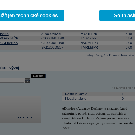
ktivnější
podle počtu zobchodovaných kusů
podle objemu v lokální měně
select
Odeslat
 0:00:00
žít jen technické cookies
Souhlas
Změna
ISIN
RIC
(%)
AT0000908504
VIGRbl.PR
5,09
 BANK
AT0000652011
ERSTbl.PR
3,18
 MORRIS ČR
CS0008418869
TABKbl.PR
0,54
ČNÍ BANKA
CZ0008019106
BKOMbl.PR
0,00
SK1120010287
TMREbl.PR
0,00
Zdroj: Burzy, Six Financial Informatio
dex - vývoj
Odeslat
select
16.10.2023 8:33:3
Rostoucí akcie
1
Klesající akcie
0
AD index (Advance-Decline) je ukazatel, který
znázorňuje poměr mezi počtem stoupajících a
klesajících akcií. Doporučujeme porovnávat vývoj
tohoto indikátoru s vývojem příslušného akciového
indexu.