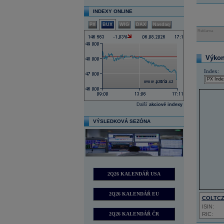
INDEXY ONLINE
PX
BUX
WIG
DAX
Nasdaq
Reklama
Výkon 
Index:
Další
akciové indexy
VÝSLEDKOVÁ SEZÓNA
2Q26 KALENDÁŘ USA
2Q26 KALENDÁŘ EU
COLTC
ISIN:
2Q26 KALENDÁŘ ČR
RIC: