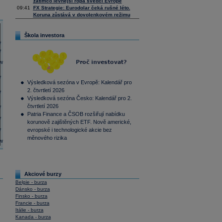
zatímco levnější ropa svědčí Evropě
09:41
FX Strategie: Eurodolar čeká rušné léto.
Koruna zůstává v dovolenkovém režimu
Škola investora
Výsledková sezóna v Evropě: Kalendář pro
2. čtvrtletí 2026
Výsledková sezóna Česko: Kalendář pro 2.
čtvrtletí 2026
Patria Finance a ČSOB rozšiřují nabídku
korunově zajištěných ETF. Nově americké,
evropské i technologické akcie bez
měnového rizika
Akciové burzy
Belgie - burza
Dánsko - burza
Finsko - burza
Francie - burza
Itálie - burza
Kanada - burza