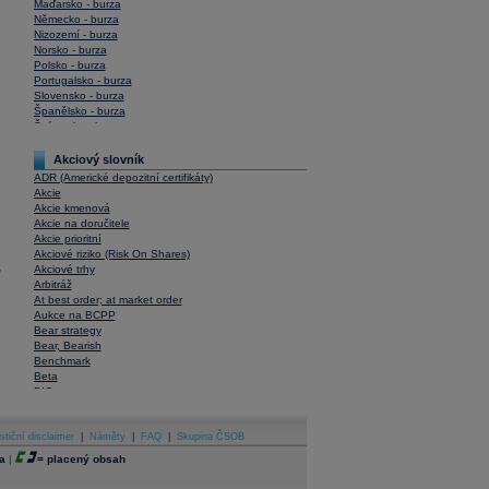
Maďarsko - burza
Německo - burza
Nizozemí - burza
Norsko - burza
Polsko - burza
Portugalsko - burza
Slovensko - burza
Španělsko - burza
Švýcarsko - burza
USA - burza
Akciový slovník
ADR (Americké depozitní certifikáty)
Akcie
Akcie kmenová
Akcie na doručitele
Akcie prioritní
Akciové riziko (Risk On Shares)
Akciové trhy
y
Arbitráž
At best order; at market order
Aukce na BCPP
Bear strategy
Bear, Bearish
Benchmark
Beta
BIC
Blokové obchody
Blue chips
stiční disclaimer
Bonita
|
Náměty
|
FAQ
|
Skupina ČSOB
Book To Bill Ratio
a
|
=
placený obsah
Book Value
Bookbuilding