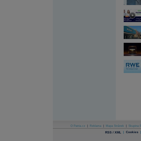
Archiv - Globální makroekonomické přehledy
Archiv - Horké Zprávy
Archiv - Kalendář událostí
Archiv - Měnová politika
Archiv - Měsíční makroekonomické přehledy
Archiv - Souhrnné zprávy o vývoji ČR
Archiv - Treasury alerty
Archiv - Vývoj české koruny
Archiv analýz - Makroukazatele
Cenové indexy
Cenový kalkulátor
Ceny průmyslových výrobců - Data a prognózy
(ČR)
Ceny průmyslových výrobců - Graf (ČR)
Ceny průmyslových výrobců - Kalendář (ČR)
Ceny průmyslových výrobců - Zpravodajství
CORPORATE WEB SOLUTION
DATA EXPORT
Databanka - Akcie
O Patria.cz
|
Reklama
|
Mapa Stránek
|
Skupina P
Databanka - Ceny
|
Cookies
RSS / XML
Databanka - Ekonomický růst