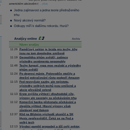
36 128,57
-0,05
americkém akciovém t
Composite
...více
e
Index
Jedna zajímavost a jedna teorie předraženého
XETRA
trhu
Tecdax
4 000,99
1,37
Nový akciový normál?
Performance
index
Odkupy míří k dalšímu rekordu. Hurá?
Analýzy online
Archiv
Název analýzy
11:26
Paměťový sektor je brzda pro techy, trhy
jsou na tom dopoledne smíšeně
11:19
Geopolitika trhům svědčí, zatímco
výsledky sentimentu nepomohly
11:46
Techy fungují, ropa moc nezlobí a výsledky
trhům svědčí
11:24
Po depresi mánie. Polovodiče otočily a
dnešní pokračování růstu podpoří Amazon
11:15
Fed nezvyšuje sazby, ale nejistotu,
výsledky velkých techů jsou smíšené a
akcie převážně zelené
11:13
Erste zvýšila výhled i dlouhodobé cíle,
výnosy ale zaostaly za očekáváním trhu
11:12
Komerční banka překonala očekávání a
zlepšila výhled. Hlavní výnosy však
zůstávají pod tlakem
12:37
Klid na Blízkém východě skončil a SK
Hynix nepřesvědčil. Čeká se na Fed a
velký tech
12:13
Výrobci pamětí propadají a tíží celý sektor,