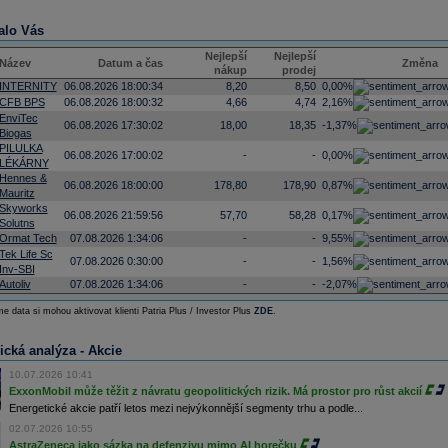
alo Vás
Nejlepší
Nejlepší
Název
Datum a čas
Změna
nákup
prodej
INTERNITY
06.08.2026 18:00:34
8,20
8,50
0,00%
CFB BPS
06.08.2026 18:00:32
4,66
4,74
2,16%
EnviTec
06.08.2026 17:30:02
18,00
18,35
-1,37%
Biogas
PILULKA
06.08.2026 17:00:02
-
-
0,00%
LÉKÁRNY
Hennes &
06.08.2026 18:00:00
178,80
178,90
0,87%
Mauritz
Skyworks
06.08.2026 21:59:56
57,70
58,28
0,17%
Solutns
Ormat Tech
07.08.2026 1:34:06
-
-
9,55%
Tek Life Sc
07.08.2026 0:30:00
-
-
1,56%
Inv-SBI
Autoliv
07.08.2026 1:34:06
-
-
-2,07%
e data si mohou aktivovat klienti Patria Plus / Investor Plus
ZDE
.
ická analýza - Akcie
10.07.2026 10:41
ExxonMobil může těžit z návratu geopolitických rizik. Má prostor pro růst akcií
Energetické akcie patří letos mezi nejvýkonnější segmenty trhu a podle...
02.07.2026 10:55
AstraZeneca jako sázka na defenzivu mimo AI horečku