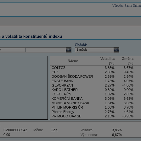
Výpočet: Patria Onlin
a volatilita konstituentů indexu
Období:
select
select
Volatilita
Změna
Název
[%]
[%]
COLTCZ
3,85%
6,67%
ČEZ
2,85%
9,43%
DOOSAN ŠKODA POWER
2,69%
2,54%
ERSTE BANK
1,78%
4,07%
GEVORKYAN
2,27%
-4,86%
KARO LEATHER
0,89%
0,00%
KOFOLA ČS
1,02%
2,83%
KOMERČNÍ BANKA
3,03%
6,63%
MONETA MONEY BANK
1,51%
3,03%
PHILIP MORRIS ČR
1,60%
3,78%
Photon Energy
2,76%
-4,64%
PRIMOCO UAV SE
2,13%
-3,95%
VIG
3,50%
5,88%
Z
CZ0009008942
Měna:
CZK
Volatilita:
3,85%
0,00
Výkonnost:
6,67%