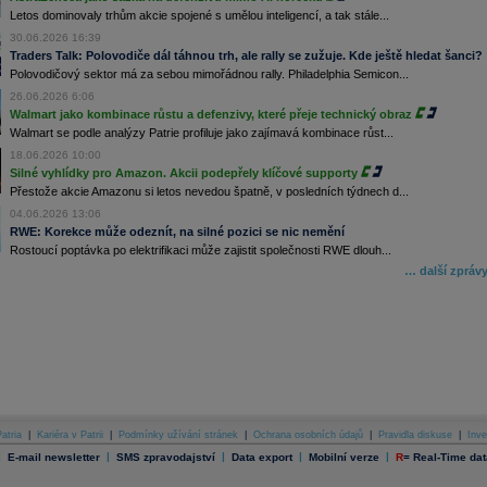
Letos dominovaly trhům akcie spojené s umělou inteligencí, a tak stále...
30.06.2026 16:39
Traders Talk: Polovodiče dál táhnou trh, ale rally se zužuje. Kde ještě hledat šanci?
Polovodičový sektor má za sebou mimořádnou rally. Philadelphia Semicon...
26.06.2026 6:06
Walmart jako kombinace růstu a defenzivy, které přeje technický obraz
Walmart se podle analýzy Patrie profiluje jako zajímavá kombinace růst...
18.06.2026 10:00
Silné vyhlídky pro Amazon. Akcii podepřely klíčové supporty
Přestože akcie Amazonu si letos nevedou špatně, v posledních týdnech d...
04.06.2026 13:06
RWE: Korekce může odeznít, na silné pozici se nic nemění
Rostoucí poptávka po elektrifikaci může zajistit společnosti RWE dlouh...
… další zpráv
atria
|
Kariéra v Patrii
|
Podmínky užívání stránek
|
Ochrana osobních údajů
|
Pravidla diskuse
|
Inve
|
|
|
|
|
E-mail newsletter
SMS zpravodajství
Data export
Mobilní verze
R
=
Real-Time dat