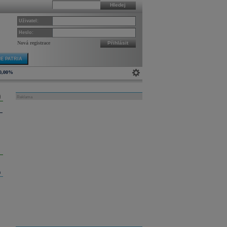
Hledej
Uživatel:
Heslo:
Nová registrace
Přihlásit
E PATRIA
0,00%
Reklama
m