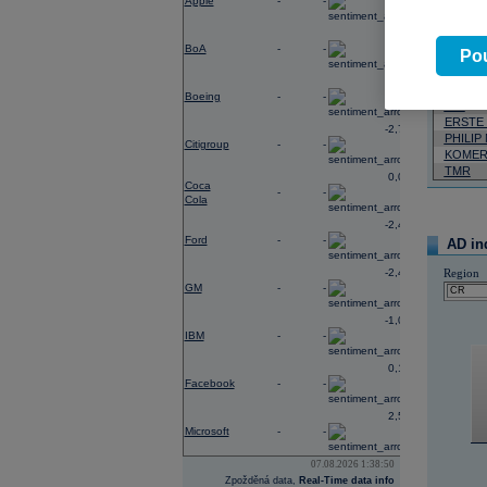
Apple
-
-
Neja
-0,40
BoA
-
-
06.08.2026
Pou
Název
-3,33
Boeing
-
-
VIG
ERSTE
-2,78
PHILIP
Citigroup
-
-
KOMER
TMR
0,02
Coca
-
-
Cola
-2,41
Ford
-
-
AD in
-2,49
Region
GM
-
-
-1,06
IBM
-
-
0,19
Facebook
-
-
2,54
Microsoft
-
-
07.08.2026 1:38:50
Zpožděná data,
Real-Time data info