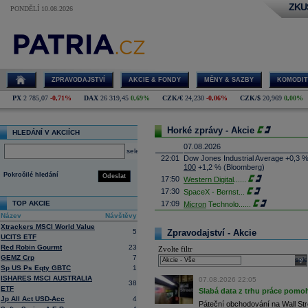
ZKU
PONDĚLÍ 10.08.2026
ZPRAVODAJSTVÍ
AKCIE & FONDY
MĚNY & SAZBY
KOMODIT
PX
2 785,07
-0,71%
DAX
26 319,45
0,69%
CZK/€
24,230
-0,06%
CZK/$
20,969
0,00%
Horké zprávy - Akcie
HLEDÁNÍ V AKCIÍCH
07.08.2026
select
22:01
Dow Jones Industrial Average +0,3 
100
+1,2 % (Bloomberg)
Pokročilé hledání
Odeslat
17:50
Western Digital
......
17:30
SpaceX - Bernst
...
TOP AKCIE
17:09
Micron
Technolo
......
Název
Návštěvy
16:47
Exxon
Mobil - T
......
Xtrackers MSCI World Value
16:26
Objem obchodů s akciemi na pražské
5
Zpravodajství - Akcie
UCITS ETF
obchodů za poslední rok je 0,665 mld
Red Robin Gourmt
23
Zvolte filtr
16:23
Zvýšení výroby balistických střel A
GEMZ Crp
7
nějakou dobu potrvá. Agentuře Reuter
sele
Armin Papperger. Společná výroba 
Sp US Ps Eqty GBTC
1
doplnit arzenál Spojeným státům, kte
ISHARES MSCI AUSTRALIA
07.08.2026 22:05
38
(ČTK)
ETF
Slabá data z trhu práce pomoh
16:07
Conocophillips
......
Jp All Act USD-Acc
4
Páteční obchodování na Wall Stre