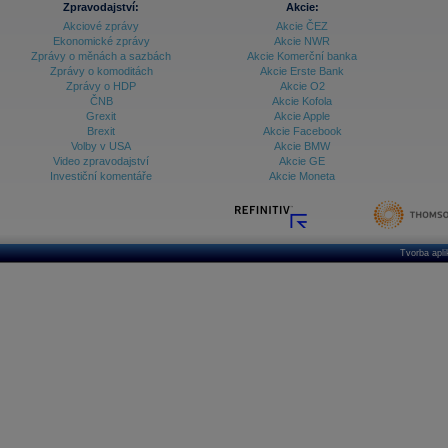
Zpravodajství:
Akcie:
Databanka - Ekonomický růst
Akciové zprávy
Akcie ČEZ
Ekonomické zprávy
Akcie NWR
Databanka - Indexy
Zprávy o měnách a sazbách
Akcie Komerční banka
Zprávy o komoditách
Akcie Erste Bank
Databanka - Měnové kurzy
Zprávy o HDP
Akcie O2
ČNB
Akcie Kofola
Databanka - Trh práce
Grexit
Akcie Apple
Brexit
Akcie Facebook
Databanka - Úrokové sazby
Volby v USA
Akcie BMW
Video zpravodajství
Akcie GE
Databanka - Veřejné rozpočty
Investiční komentáře
Akcie Moneta
Databanka - Zahraniční obchod a platební
bilance
Databanka akcie - ČR
Tvorba apl
Databanka akcie - Svět
Denní finanční zpravodaj
Denní kalendář událostí
Denní přehled - Akcie CEE
Denní přehled - Akcie ČR
Denní přehled - Akcie Svět
Dlouhé sazby - CZK dluhopisy vs. Swapy
Dlouhé sazby - Dlouhodobá výnosová křivka