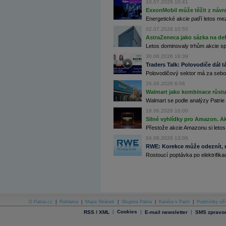
10.07.2026 10:41
Archiv - Flash analýzy (svět)
ExxonMobil může těžit z návrat
Energetické akcie patří letos me
Archiv - Globální makroekonomické přehledy
02.07.2026 10:55
Archiv - Horké Zprávy
AstraZeneca jako sázka na de
Archiv - Kalendář událostí
Letos dominovaly trhům akcie spoj
30.06.2026 16:39
Archiv - Měnová politika
Traders Talk: Polovodiče dál tá
Polovodičový sektor má za sebou
Archiv - Měsíční makroekonomické přehledy
Archiv - Souhrnné zprávy o vývoji ČR
26.06.2026 6:06
Walmart jako kombinace růstu 
Archiv - Treasury alerty
Walmart se podle analýzy Patrie 
18.06.2026 10:00
Archiv - Vývoj české koruny
Silné vyhlídky pro Amazon. Ak
Archiv analýz - Makroukazatele
Přestože akcie Amazonu si letos
04.06.2026 13:06
Cenové indexy
RWE: Korekce může odeznít, n
Cenový kalkulátor
Rostoucí poptávka po elektrifikac
Ceny průmyslových výrobců - Data a prognózy
(ČR)
Ceny průmyslových výrobců - Graf (ČR)
Ceny průmyslových výrobců - Kalendář (ČR)
Ceny průmyslových výrobců - Zpravodajství
CORPORATE WEB SOLUTION
DATA EXPORT
O Patria.cz
|
Reklama
|
Mapa Stránek
|
Skupina Patria
|
Kariéra v Patrii
|
Podmínky uží
Databanka - Akcie
|
Cookies
|
|
RSS / XML
E-mail newsletter
SMS zpravod
Databanka - Ceny