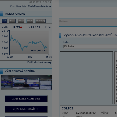
07.08.2026 18:00:29
Zpožděná data,
Real-Time data info
INDEXY ONLINE
PX
BUX
WIG
DAX
Nasdaq
Reklama
Výkon a volatilita konstituentů i
Index:
Další
akciové indexy
VÝSLEDKOVÁ SEZÓNA
2Q26 KALENDÁŘ USA
COLTCZ
2Q26 KALENDÁŘ EU
ISIN:
CZ0009008942
Měna:
RIC:
0,00