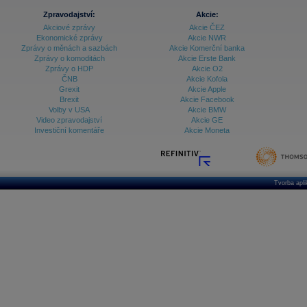
Archiv - Globální makroekonomické přehledy
Zpravodajství:
Akcie:
Archiv - Horké Zprávy
Akciové zprávy
Akcie ČEZ
Archiv - Kalendář událostí
Ekonomické zprávy
Akcie NWR
Zprávy o měnách a sazbách
Akcie Komerční banka
Archiv - Měnová politika
Zprávy o komoditách
Akcie Erste Bank
Zprávy o HDP
Akcie O2
Archiv - Měsíční makroekonomické přehledy
ČNB
Akcie Kofola
Archiv - Souhrnné zprávy o vývoji ČR
Grexit
Akcie Apple
Brexit
Akcie Facebook
Archiv - Treasury alerty
Volby v USA
Akcie BMW
Video zpravodajství
Akcie GE
Archiv - Vývoj české koruny
Investiční komentáře
Akcie Moneta
Archiv analýz - Makroukazatele
Cenové indexy
Cenový kalkulátor
Tvorba apl
Ceny průmyslových výrobců - Data a prognózy
(ČR)
Ceny průmyslových výrobců - Graf (ČR)
Ceny průmyslových výrobců - Kalendář (ČR)
Ceny průmyslových výrobců - Zpravodajství
CORPORATE WEB SOLUTION
DATA EXPORT
Databanka - Akcie
Databanka - Ceny
Databanka - Ekonomický růst