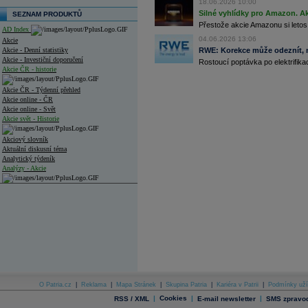
18.06.2026 10:00
Silné vyhlídky pro Amazon. Ak
SEZNAM PRODUKTŮ
Přestože akcie Amazonu si letos
AD Index
04.06.2026 13:06
Akcie
Akcie - Denní statistiky
RWE: Korekce může odeznít, n
Akcie - Investiční doporučení
Rostoucí poptávka po elektrifikac
Akcie ČR - historie
Akcie ČR - Týdenní přehled
Akcie online - ČR
Akcie online - Svět
Akcie svět - Historie
Akciový slovník
Aktuální diskusní téma
Analytický týdeník
Analýzy - Akcie
Analýzy společností - ČR
Analýzy společností - Střední Evropa
Analýzy společností - Svět
Ankety a diskuze
Archiv - Analýzy online
Archiv - Deník událostí
O Patria.cz
|
Reklama
|
Mapa Stránek
|
Skupina Patria
|
Kariéra v Patrii
|
Podmínky uží
Archiv - Flash analýzy (svět)
|
Cookies
|
|
RSS / XML
E-mail newsletter
SMS zpravod