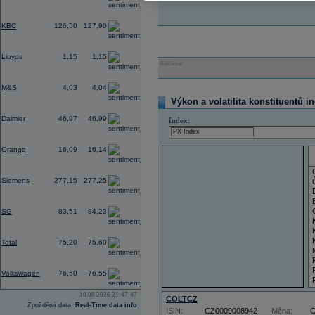
-0,66
KBC
126,50
127,90
-0,43
Lloyds
1,15
1,15
Reklama
-1,27
M&S
4,03
4,04
Výkon a volatilita konstituentů i
0,00
Daimler
46,97
46,99
Index:
-2,01
Orange
16,09
16,14
-1,02
Siemens
277,15
277,25
0,10
SG
83,51
84,23
1,96
Total
75,20
75,60
-1,17
Volkswagen
76,50
76,55
10.08.2026 21:47:47
COLTCZ
Zpožděná data,
Real-Time data info
ISIN:
CZ0009008942
Měna: