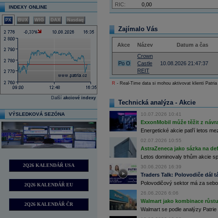
RIC:
0,00
INDEXY ONLINE
PX
BUX
WIG
DAX
Nasdaq
Zajímalo Vás
Akce
Název
Datum a čas
Crown
Po
O
Castle
10.08.2026 21:47:37
REIT
R
- Real-Time data si mohou aktivovat klienti Patria
Další
akciové indexy
Technická analýza - Akcie
VÝSLEDKOVÁ SEZÓNA
10.07.2026 10:41
ExxonMobil může těžit z návrat
Energetické akcie patří letos me
02.07.2026 10:55
AstraZeneca jako sázka na de
Letos dominovaly trhům akcie spoj
2Q26 KALENDÁŘ USA
30.06.2026 16:39
Traders Talk: Polovodiče dál tá
Polovodičový sektor má za sebou
2Q26 KALENDÁŘ EU
26.06.2026 6:06
Walmart jako kombinace růstu 
2Q26 KALENDÁŘ ČR
Walmart se podle analýzy Patrie 