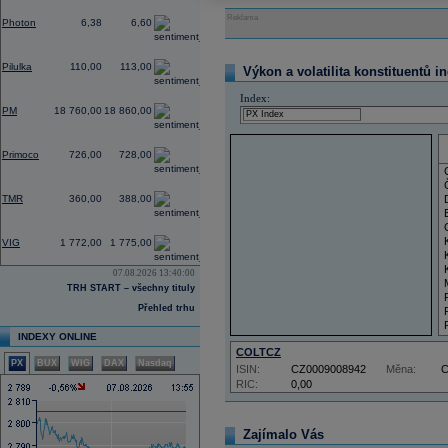
0,00
Reklama
Photon
6,38
6,60
0,00
Pilulka
110,00
113,00
Výkon a volatilita konstituentů i
0,00
Index:
PM
18 760,00
18 860,00
-0,27
Primoco
726,00
728,00
0,00
TMR
360,00
388,00
-1,22
VIG
1 772,00
1 775,00
07.08.2026 13:40:00
TRH START – všechny tituly
Přehled trhu
INDEXY ONLINE
COLTCZ
PX
BUX
WIG
DAX
Nasdaq
ISIN:
CZ0009008942
Měna:
RIC:
0,00
Zajímalo Vás