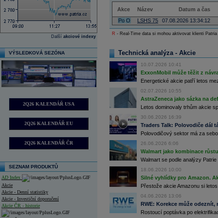
Akce
Název
Datum a čas
Po
O
LSHS 75
07.08.2026 13:34:12
R
- Real-Time data si mohou aktivovat klienti Patria
Další
akciové indexy
Technická analýza - Akcie
VÝSLEDKOVÁ SEZÓNA
10.07.2026 10:41
ExxonMobil může těžit z návrat
Energetické akcie patří letos me
02.07.2026 10:55
AstraZeneca jako sázka na de
2Q26 KALENDÁŘ USA
Letos dominovaly trhům akcie spoj
30.06.2026 16:39
2Q26 KALENDÁŘ EU
Traders Talk: Polovodiče dál tá
Polovodičový sektor má za sebou
2Q26 KALENDÁŘ ČR
26.06.2026 6:06
Walmart jako kombinace růstu 
Walmart se podle analýzy Patrie 
SEZNAM PRODUKTŮ
18.06.2026 10:00
AD Index
Silné vyhlídky pro Amazon. Ak
Akcie
Přestože akcie Amazonu si letos
Akcie - Denní statistiky
04.06.2026 13:06
Akcie - Investiční doporučení
RWE: Korekce může odeznít, n
Akcie ČR - historie
Rostoucí poptávka po elektrifikac