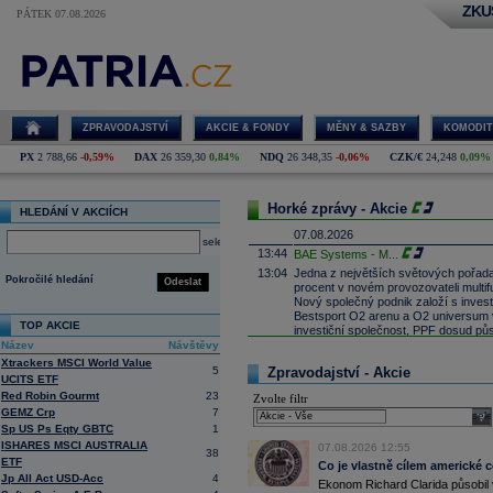
ZKU
PÁTEK 07.08.2026
ZPRAVODAJSTVÍ
AKCIE & FONDY
MĚNY & SAZBY
KOMODIT
PX
2 788,66
-0,59%
DAX
26 359,30
0,84%
NDQ
26 348,35
-0,06%
CZK/€
24,248
0,09%
Horké zprávy - Akcie
HLEDÁNÍ V AKCIÍCH
07.08.2026
select
13:44
BAE Systems - M
...
13:04
Jedna z největších světových pořadate
Pokročilé hledání
Odeslat
procent v novém provozovateli multi
Nový společný podnik založí s invest
Bestsport O2 arenu a O2 universum vla
TOP AKCIE
investiční společnost, PPF dosud pů
Název
Návštěvy
12:09
Akciové podílové fondy za prvních s
Xtrackers MSCI World Value
procenta, smíšené fondy 4,4 procent
5
Zpravodajství - Akcie
akciové fondy podle indexu přinesly
UCITS ETF
procenta a dluhopisové fondy 2,5 pr
Red Robin Gourmt
23
Zvolte filtr
11:43
Novo Nordisk -
...
GEMZ Crp
7
sele
Sp US Ps Eqty GBTC
1
11:27
Jedna z největších světových pořadate
procent v novém provozovateli multi
ISHARES MSCI AUSTRALIA
07.08.2026 12:55
38
Nový společný podnik založí s invest
ETF
Co je vlastně cílem americké 
Bestsport O2 arenu a O2 universum vla
Jp All Act USD-Acc
4
Ekonom Richard Clarida působil 
investiční společnost, PPF dosud pů