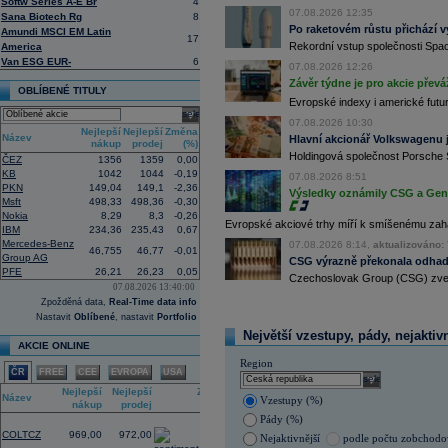
Softw Series A-E Br
4
11:16
Porsche SE
, která je hlavním akci
07.08.2026 12:35
Sana Biotech Rg
8
se v pololetí propadla do čisté ztráty
Po raketovém růstu přichází v
Amundi MSCI EM Latin
Zároveň automobilku
Volkswagen
vyz
17
Rekordní vstup společnosti Spac
America
konkurenceschopnosti (ČTK)
Van ESG EUR-
6
07.08.2026 12:26
11:02
Italy's Prysmia
...
Závěr týdne je pro akcie převá
10:51
EasyJet
-
JP Mo
......
OBLÍBENÉ TITULY
Evropské indexy i americké futur
10:28
BP
-
HSBC
snižu
......
select
10:13
Ahold Delhaize
...
07.08.2026 10:30
Nejlepší
Nejlepší
Změna
Název
Hlavní akcionář Volkswagenu j
9:10
DraftKings dosáhl ve 2Q výnosů 1,4
nákup
prodej
(%)
Holdingová společnost Porsche 
8:48
Airbnb očekává ve 3Q tržby 4,69 - 4
ČEZ
1356
1359
0,00
KB
1042
1044
-0,19
8:43
Porsche reportovalo za první pololetí
07.08.2026 8:51
zisku 338 mil.
EUR
(Bloomberg)
PKN
149,04
149,1
-2,36
Výsledky oznámily CSG a Gen D
Msft
498,33
498,36
-0,30
8:37
Akcie Fujifilm klesají o více než 18 
Nokia
8,29
8,3
-0,26
listing této části
(Bloomberg)
Evropské akciové trhy míří k smíšenému zahá
IBM
234,36
235,43
0,67
8:35
Německá pojišťovací společnost
Alli
Mercedes-Benz
07.08.2026 8:14,
aktualizováno: 
10,6 procenta na rekordních 4,87 mil
46,755
46,77
-0,01
Group AG
CSG výrazně překonala odhady
8:25
Největší polská petrochemická skupin
PFE
26,21
26,23
0,05
čistý zisk na 15,87 miliardy zlotých 
Czechoslovak Group (CSG) zveřej
07.08.2026 13:40:00
8:17
Soud v americkém státě Nové Mexiko v
Zpožděná data,
Real-Time data info
zaplatit 567 milionů
dolarů
(téměř 12 m
Nastavit
Oblíbené
, nastavit
Portfolio
lidem. Dále firmě nařídil, aby změnila
státě (ČTK)
Největší vzestupy, pády, nejaktiv
AKCIE ONLINE
8:06
Antivirová společnost Gen Digital v pr
procent na 215 milionů
dolarů
ze 135 
Region
ČR
FREE
CEE
EVROPA
USA
spojením americké NortonLifeLock a 
select
1,34 miliardy
dolarů
(ČTK)
Nejlepší
Nejlepší
Změna
Název
Vzestupy (%)
nákup
prodej
(%)
7:51
Czechoslovak Group oznámila za prvn
EBIT 784 mil.
EUR
s EBIT marží 24,1
Pády (%)
1,78
mld.
EUR
COLTCZ
969,00
972,00
Nejaktivnější
podle počtu zobchod