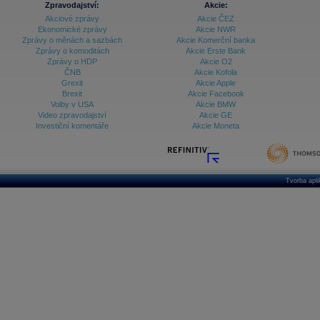
Zpravodajství:
Akcie:
Akciové zprávy
Akcie ČEZ
Archiv - Treasury alerty
Ekonomické zprávy
Akcie NWR
Zprávy o měnách a sazbách
Akcie Komerční banka
Archiv - Vývoj české koruny
Zprávy o komoditách
Akcie Erste Bank
Zprávy o HDP
Akcie O2
Archiv analýz - Makroukazatele
ČNB
Akcie Kofola
Grexit
Akcie Apple
Cenové indexy
Cenový kalkulátor
Brexit
Akcie Facebook
Ceny průmyslových výrobců - Data a prognózy
Volby v USA
Akcie BMW
(ČR)
Video zpravodajství
Akcie GE
Ceny průmyslových výrobců - Graf (ČR)
Investiční komentáře
Akcie Moneta
Ceny průmyslových výrobců - Kalendář (ČR)
Ceny průmyslových výrobců - Zpravodajství
CORPORATE WEB SOLUTION
DATA EXPORT
Databanka - Akcie
Tvorba apl
Databanka - Ceny
Databanka - Ekonomický růst
Databanka - Indexy
Databanka - Měnové kurzy
Databanka - Trh práce
Databanka - Úrokové sazby