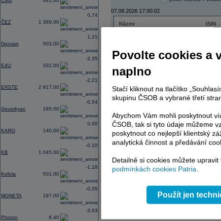
CSG
441,60
07.08.2026 17:00:02
0,74
ČEZ
1 369,00
Název
ISIN
ČEZ
CZ000
1,21
PHILIP MORRIS ČR
CS00
Doosan
503,00
ERSTE BANK
AT000
Povolte cookies a 
TMR
SK112
-2,35
E4U
332,00
naplno
-2,21
ERSTE
2 917,00
Stačí kliknout na tlačítko „Souhla
AD index - vývoj
skupinu ČSOB a vybrané třetí stran
-0,54
Region
Odeslat
Gevorkyan
185,00
select
Abychom Vám mohli poskytnout víc
ČSOB, tak si tyto údaje můžeme vz
0,00
KARO
140,00
poskytnout co nejlepší klientský zá
analytická činnost a předávání coo
-0,10
KB
1 045,00
Detailně si cookies můžete upravit
-1,18
podmínkách cookies Patria
.
Kofola
501,00
-0,05
Použít jen techn
MONETA
197,00
-3,03
Photon
6,40