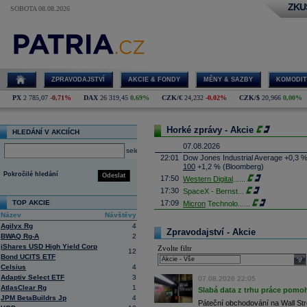
ZKU
SOBOTA 08.08.2026
ZPRAVODAJSTVÍ
AKCIE & FONDY
MĚNY & SAZBY
KOMODIT
PX
2 785,07
-0,71%
DAX
26 319,45
0,69%
CZK/€
24,232
-0,02%
CZK/$
20,966
0,00%
Horké zprávy - Akcie
HLEDÁNÍ V AKCIÍCH
07.08.2026
select
22:01
Dow Jones Industrial Average +0,3 
100
+1,2 % (Bloomberg)
Pokročilé hledání
Odeslat
17:50
Western Digital
......
17:30
SpaceX - Bernst
...
TOP AKCIE
17:09
Micron
Technolo
......
Název
Návštěvy
16:47
Exxon
Mobil - T
......
Agilyx Rg
4
16:26
Objem obchodů s akciemi na pražské
Zpravodajství - Akcie
BWAQ Rg-A
2
obchodů za poslední rok je 0,665 mld
iShares USD High Yield Corp
Zvolte filtr
16:23
Zvýšení výroby balistických střel A
12
Bond UCITS ETF
nějakou dobu potrvá. Agentuře Reuter
sele
Armin Papperger. Společná výroba 
Celsius
4
doplnit arzenál Spojeným státům, kte
Adaptiv Select ETF
3
07.08.2026 22:05
(ČTK)
AtlasClear Rg
1
Slabá data z trhu práce pomoh
16:07
Conocophillips
......
JPM BetaBuildrs Jp
4
Páteční obchodování na Wall Stre