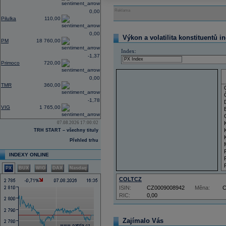
Reklama
0,00
Pilulka
110,00
0,00
Výkon a volatilita konstituentů i
PM
18 760,00
Index:
-1,37
Primoco
720,00
0,00
TMR
360,00
-1,78
VIG
1 765,00
07.08.2026 17:00:02
TRH START – všechny tituly
Přehled trhu
INDEXY ONLINE
PX
BUX
WIG
DAX
Nasdaq
COLTCZ
ISIN:
CZ0009008942
Měna:
RIC:
0,00
Zajímalo Vás