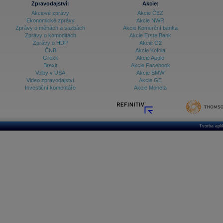
Zpravodajství:
Akcie:
Akciové zprávy
Akcie ČEZ
Archiv - Vývoj české koruny
Ekonomické zprávy
Akcie NWR
Zprávy o měnách a sazbách
Akcie Komerční banka
Archiv analýz - Makroukazatele
Zprávy o komoditách
Akcie Erste Bank
Zprávy o HDP
Akcie O2
Cenové indexy
Cenový kalkulátor
ČNB
Akcie Kofola
Ceny průmyslových výrobců - Data a prognózy
Grexit
Akcie Apple
(ČR)
Brexit
Akcie Facebook
Ceny průmyslových výrobců - Graf (ČR)
Volby v USA
Akcie BMW
Ceny průmyslových výrobců - Kalendář (ČR)
Video zpravodajství
Akcie GE
Ceny průmyslových výrobců - Zpravodajství
Investiční komentáře
Akcie Moneta
CORPORATE WEB SOLUTION
DATA EXPORT
Databanka - Akcie
Databanka - Ceny
Tvorba apl
Databanka - Ekonomický růst
Databanka - Indexy
Databanka - Měnové kurzy
Databanka - Trh práce
Databanka - Úrokové sazby
Databanka - Veřejné rozpočty