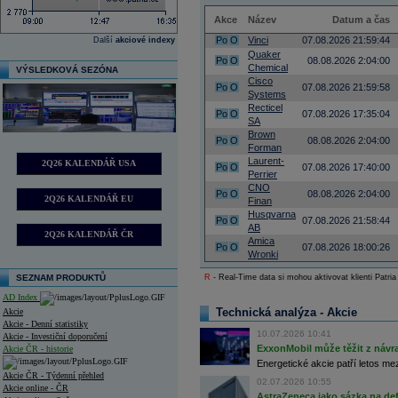
Akce
Název
Datum a čas
Po
O
Vinci
07.08.2026 21:59:44
Další
akciové indexy
Quaker
Po
O
08.08.2026 2:04:00
Chemical
VÝSLEDKOVÁ SEZÓNA
Cisco
Po
O
07.08.2026 21:59:58
Systems
Recticel
Po
O
07.08.2026 17:35:04
SA
Brown
Po
O
08.08.2026 2:04:00
Forman
Laurent-
2Q26 KALENDÁŘ USA
Po
O
07.08.2026 17:40:00
Perrier
CNO
Po
O
08.08.2026 2:04:00
2Q26 KALENDÁŘ EU
Finan
Husqvarna
Po
O
07.08.2026 21:58:44
AB
2Q26 KALENDÁŘ ČR
Amica
Po
O
07.08.2026 18:00:26
Wronki
SEZNAM PRODUKTŮ
R
- Real-Time data si mohou aktivovat klienti Patria
AD Index
Technická analýza - Akcie
Akcie
Akcie - Denní statistiky
10.07.2026 10:41
Akcie - Investiční doporučení
ExxonMobil může těžit z návrat
Akcie ČR - historie
Energetické akcie patří letos me
Akcie ČR - Týdenní přehled
02.07.2026 10:55
Akcie online - ČR
AstraZeneca jako sázka na de