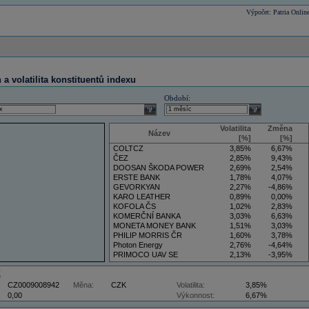
Výpočet: Patria Onlin
a volatilita konstituentů indexu
Období:
select
select
Volatilita
Změna
Název
[%]
[%]
COLTCZ
3,85%
6,67%
ČEZ
2,85%
9,43%
DOOSAN ŠKODA POWER
2,69%
2,54%
ERSTE BANK
1,78%
4,07%
GEVORKYAN
2,27%
-4,86%
KARO LEATHER
0,89%
0,00%
KOFOLA ČS
1,02%
2,83%
KOMERČNÍ BANKA
3,03%
6,63%
MONETA MONEY BANK
1,51%
3,03%
PHILIP MORRIS ČR
1,60%
3,78%
Photon Energy
2,76%
-4,64%
PRIMOCO UAV SE
2,13%
-3,95%
VIG
3,50%
5,88%
Z
CZ0009008942
Měna:
CZK
Volatilita:
3,85%
0,00
Výkonnost:
6,67%