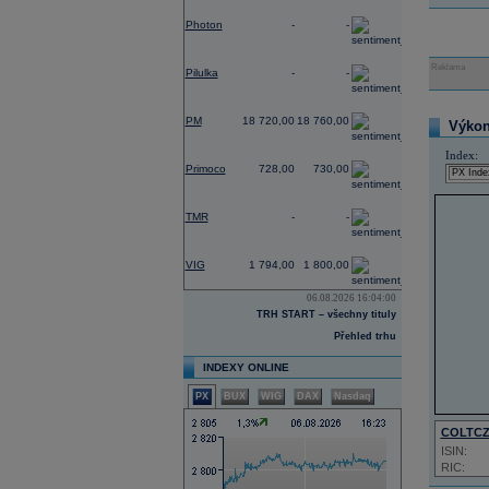
-
Photon
-
-
-
Reklama
Pilulka
-
-
0,54
PM
18 720,00
18 760,00
Výkon 
0,00
Index:
Primoco
728,00
730,00
-
TMR
-
-
5,09
VIG
1 794,00
1 800,00
06.08.2026 16:04:00
TRH START – všechny tituly
Přehled trhu
INDEXY ONLINE
PX
BUX
WIG
DAX
Nasdaq
COLTC
ISIN:
RIC: