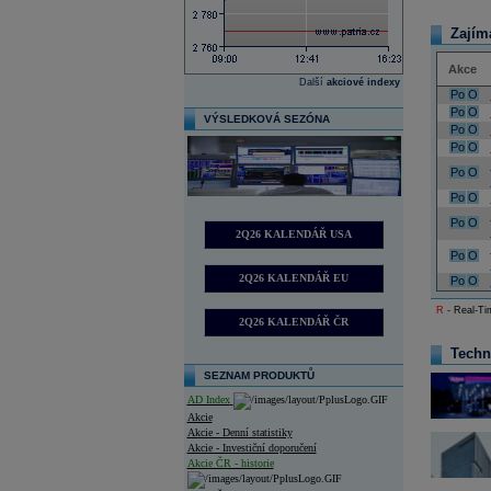
Zajím
Akce
Další
akciové indexy
Po
O
Po
O
VÝSLEDKOVÁ SEZÓNA
Po
O
Po
O
Po
O
Po
O
Po
O
2Q26 KALENDÁŘ USA
Po
O
2Q26 KALENDÁŘ EU
Po
O
R
- Real-Tim
2Q26 KALENDÁŘ ČR
Techn
SEZNAM PRODUKTŮ
AD Index
Akcie
Akcie - Denní statistiky
Akcie - Investiční doporučení
Akcie ČR - historie