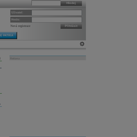
Hledej
Uživatel:
Heslo:
Nová registrace
Přihlásit
E PATRIA
Reklama
m