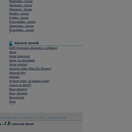
Maďarsko - burza
Německo - burza
Nizozemí - burza
Norsko - burza
Polsko - burza
Portugalsko - burza
Slovensko - burza
Španělsko - burza
Švýcarsko - burza
USA - burza
Akciový slovník
ADR (Americké depozitní certifikáty)
Akcie
Akcie kmenová
Akcie na doručitele
Akcie prioritní
y
Akciové riziko (Risk On Shares)
Akciové trhy
Arbitráž
At best order; at market order
Aukce na BCPP
Bear strategy
Bear, Bearish
Benchmark
Beta
BIC
Blokové obchody
Blue chips
stiční disclaimer
Bonita
|
Náměty
|
FAQ
|
Skupina ČSOB
Book To Bill Ratio
a
|
=
placený obsah
Book Value
Bookbuilding