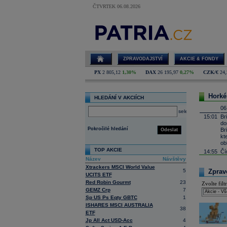
ČTVRTEK 06.08.2026
ZPRAVODAJSTVÍ
AKCIE & FONDY
PX
2 805,12
1,30%
DAX
26 195,97
0,27%
CZK/€
24,
Horké
HLEDÁNÍ V AKCIÍCH
06
select
15:01
Br
do
Pokročilé hledání
Br
Odeslat
kt
ob
TOP AKCIE
14:55
Čí
Název
Návštěvy
14:41
In
Xtrackers MSCI World Value
14:26
He
5
Zpravo
UCITS ETF
13:31
Ji
Red Robin Gourmt
23
Zvolte filtr
ho
GEMZ Crp
7
mi
Sp US Ps Eqty GBTC
1
kt
ISHARES MSCI AUSTRALIA
13:04
Ge
38
ETF
12:49
Ah
Jp All Act USD-Acc
4
12:25
Ne