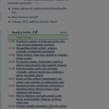
36 229,64
0,23
americkém akciovém t
Composite
...více
e
Index
Jedna zajímavost a jedna teorie předraženého
XETRA
trhu
Tecdax
3 995,46
1,23
Nový akciový normál?
Performance
index
Odkupy míří k dalšímu rekordu. Hurá?
Analýzy online
Archiv
Název analýzy
11:26
Paměťový sektor je brzda pro techy, trhy
jsou na tom dopoledne smíšeně
11:19
Geopolitika trhům svědčí, zatímco
výsledky sentimentu nepomohly
11:46
Techy fungují, ropa moc nezlobí a výsledky
trhům svědčí
11:24
Po depresi mánie. Polovodiče otočily a
dnešní pokračování růstu podpoří Amazon
11:15
Fed nezvyšuje sazby, ale nejistotu,
výsledky velkých techů jsou smíšené a
akcie převážně zelené
11:13
Erste zvýšila výhled i dlouhodobé cíle,
výnosy ale zaostaly za očekáváním trhu
11:12
Komerční banka překonala očekávání a
zlepšila výhled. Hlavní výnosy však
zůstávají pod tlakem
12:37
Klid na Blízkém východě skončil a SK
Hynix nepřesvědčil. Čeká se na Fed a
velký tech
12:13
Výrobci pamětí propadají a tíží celý sektor,