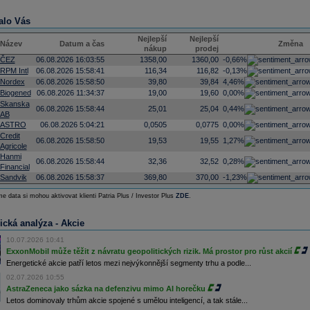
alo Vás
Nejlepší
Nejlepší
Název
Datum a čas
Změna
nákup
prodej
ČEZ
06.08.2026 16:03:55
1358,00
1360,00
-0,66%
RPM Intl
06.08.2026 15:58:41
116,34
116,82
-0,13%
Nordex
06.08.2026 15:58:50
39,80
39,84
4,46%
Biogened
06.08.2026 11:34:37
19,00
19,60
0,00%
Skanska
06.08.2026 15:58:44
25,01
25,04
0,44%
AB
ASTRO
06.08.2026 5:04:21
0,0505
0,0775
0,00%
Credit
06.08.2026 15:58:50
19,53
19,55
1,27%
Agricole
Hanmi
06.08.2026 15:58:44
32,36
32,52
0,28%
Financial
Sandvik
06.08.2026 15:58:37
369,80
370,00
-1,23%
e data si mohou aktivovat klienti Patria Plus / Investor Plus
ZDE
.
ická analýza - Akcie
10.07.2026 10:41
ExxonMobil může těžit z návratu geopolitických rizik. Má prostor pro růst akcií
Energetické akcie patří letos mezi nejvýkonnější segmenty trhu a podle...
02.07.2026 10:55
AstraZeneca jako sázka na defenzivu mimo AI horečku
Letos dominovaly trhům akcie spojené s umělou inteligencí, a tak stále...