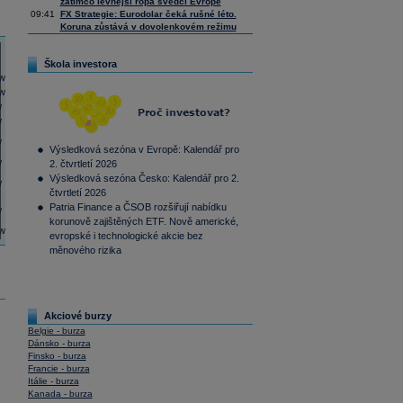
zatímco levnější ropa svědčí Evropě
09:41
FX Strategie: Eurodolar čeká rušné léto.
Koruna zůstává v dovolenkovém režimu
Škola investora
Výsledková sezóna v Evropě: Kalendář pro
2. čtvrtletí 2026
Výsledková sezóna Česko: Kalendář pro 2.
čtvrtletí 2026
Patria Finance a ČSOB rozšiřují nabídku
korunově zajištěných ETF. Nově americké,
evropské i technologické akcie bez
měnového rizika
Akciové burzy
Belgie - burza
Dánsko - burza
Finsko - burza
Francie - burza
Itálie - burza
Kanada - burza