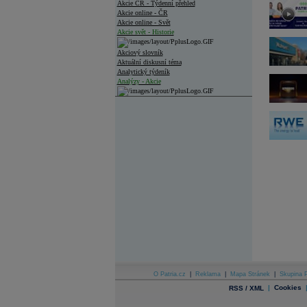
Akcie ČR - Týdenní přehled
Akcie online - ČR
Akcie online - Svět
Akcie svět - Historie
Akciový slovník
Aktuální diskusní téma
Analytický týdeník
Analýzy - Akcie
Analýzy společností - ČR
Analýzy společností - Střední Evropa
Analýzy společností - Svět
Ankety a diskuze
Archiv - Analýzy online
Archiv - Deník událostí
Archiv - Flash analýzy (svět)
Archiv - Globální makroekonomické přehledy
Archiv - Horké Zprávy
Archiv - Kalendář událostí
Archiv - Měnová politika
O Patria.cz
|
Reklama
|
Mapa Stránek
|
Skupina P
|
Cookies
RSS / XML
Archiv - Měsíční makroekonomické přehledy
Archiv - Souhrnné zprávy o vývoji ČR