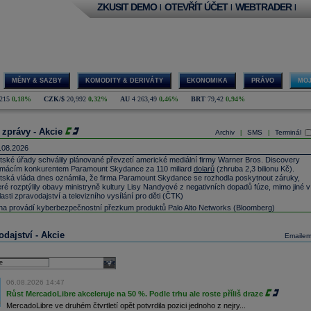
ZKUSIT DEMO
OTEVŘÍT ÚČET
WEBTRADER
|
|
|
MĚNY & SAZBY
KOMODITY & DERIVÁTY
EKONOMIKA
PRÁVO
MOJ
215
0,18%
CZK/$
20,992
0,32%
AU
4 263,49
0,46%
BRT
79,42
0,94%
 zprávy - Akcie
Archiv
SMS
Terminál
|
|
.08.2026
itské úřady schválily plánované převzetí americké mediální firmy Warner Bros. Discovery
mácím konkurentem Paramount Skydance za 110 miliard
dolarů
(zhruba 2,3 bilionu Kč).
itská vláda dnes oznámila, že firma Paramount Skydance se rozhodla poskytnout záruky,
eré rozptýlily obavy ministryně kultury Lisy Nandyové z negativních dopadů fúze, mimo jiné v
lasti zpravodajství a televizního vysílání pro děti (ČTK)
na provádí kyberbezpečnostní přezkum produktů Palo Alto Networks
(Bloomberg)
fineon
-
Morg
......
ineken
-
Deut
......
dajství - Akcie
Emaile
ndřichohradecká likérka Fruko-Schulz loni skončila ve ztrátě 23,8 milionu
korun
. V roce 2024
spodařila se ztrátou 10,6 milionu
korun
. Čistý obrat firmy klesl o 37,2 milionu
korun
na 170,2
lionu
korun
. Firma loni vyměnila vedení a zahájila restrukturalizaci. Výrazně omezila vývoz,
select
erý se dříve zaměřoval na východní trhy. Naopak tržby na českém trhu se zvýšily (ČTK)
06.08.2026 14:47
nerali
-
Citi
......
Růst MercadoLibre akceleruje na 50 %. Podle trhu ale roste příliš draze
old -
UBS
sni
......
MercadoLibre ve druhém čtvrtletí opět potvrdila pozici jednoho z nejry...
xt
-
Citigrou
......