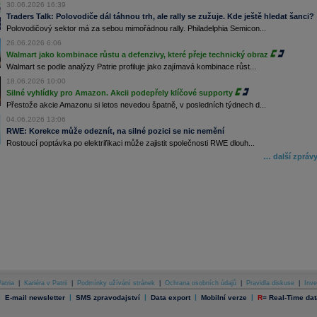
30.06.2026 16:39
Traders Talk: Polovodiče dál táhnou trh, ale rally se zužuje. Kde ještě hledat šanci?
Polovodičový sektor má za sebou mimořádnou rally. Philadelphia Semicon...
26.06.2026 6:06
Walmart jako kombinace růstu a defenzivy, které přeje technický obraz
Walmart se podle analýzy Patrie profiluje jako zajímavá kombinace růst...
18.06.2026 10:00
Silné vyhlídky pro Amazon. Akcii podepřely klíčové supporty
Přestože akcie Amazonu si letos nevedou špatně, v posledních týdnech d...
04.06.2026 13:06
RWE: Korekce může odeznít, na silné pozici se nic nemění
Rostoucí poptávka po elektrifikaci může zajistit společnosti RWE dlouh...
… další zpráv
atria
|
Kariéra v Patrii
|
Podmínky užívání stránek
|
Ochrana osobních údajů
|
Pravidla diskuse
|
Inve
|
|
|
|
|
E-mail newsletter
SMS zpravodajství
Data export
Mobilní verze
R
=
Real-Time dat