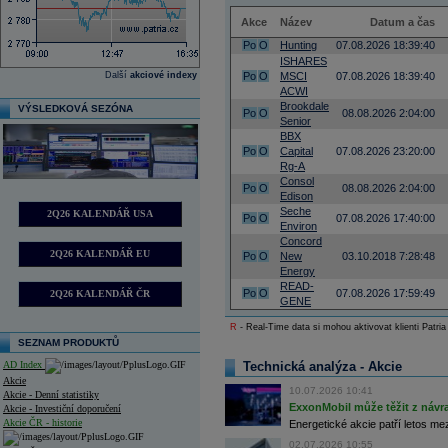
Akce
Název
Datum a čas
Po
O
Hunting
07.08.2026 18:39:40
ISHARES
Další
akciové indexy
Po
O
MSCI
07.08.2026 18:39:40
ACWI
Brookdale
VÝSLEDKOVÁ SEZÓNA
Po
O
08.08.2026 2:04:00
Senior
BBX
Po
O
Capital
07.08.2026 23:20:00
Rg-A
Consol
Po
O
08.08.2026 2:04:00
Edison
Seche
2Q26 KALENDÁŘ USA
Po
O
07.08.2026 17:40:00
Environ
Concord
2Q26 KALENDÁŘ EU
Po
O
New
03.10.2018 7:28:48
Energy
READ-
Po
O
07.08.2026 17:59:49
2Q26 KALENDÁŘ ČR
GENE
R
- Real-Time data si mohou aktivovat klienti Patria
SEZNAM PRODUKTŮ
AD Index
Technická analýza - Akcie
Akcie
10.07.2026 10:41
Akcie - Denní statistiky
ExxonMobil může těžit z návrat
Akcie - Investiční doporučení
Akcie ČR - historie
Energetické akcie patří letos me
02.07.2026 10:55