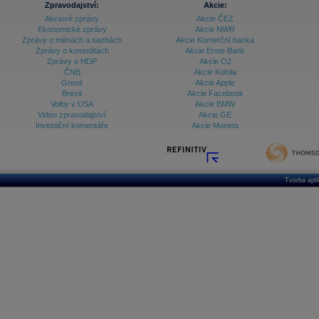
Zpravodajství:
Akcie:
Akciové zprávy
Akcie ČEZ
Archiv - Treasury alerty
Ekonomické zprávy
Akcie NWR
Zprávy o měnách a sazbách
Akcie Komerční banka
Archiv - Vývoj české koruny
Zprávy o komoditách
Akcie Erste Bank
Zprávy o HDP
Akcie O2
Archiv analýz - Makroukazatele
ČNB
Akcie Kofola
Grexit
Akcie Apple
Cenové indexy
Cenový kalkulátor
Brexit
Akcie Facebook
Ceny průmyslových výrobců - Data a prognózy
Volby v USA
Akcie BMW
(ČR)
Video zpravodajství
Akcie GE
Ceny průmyslových výrobců - Graf (ČR)
Investiční komentáře
Akcie Moneta
Ceny průmyslových výrobců - Kalendář (ČR)
Ceny průmyslových výrobců - Zpravodajství
CORPORATE WEB SOLUTION
DATA EXPORT
Databanka - Akcie
Tvorba apl
Databanka - Ceny
Databanka - Ekonomický růst
Databanka - Indexy
Databanka - Měnové kurzy
Databanka - Trh práce
Databanka - Úrokové sazby