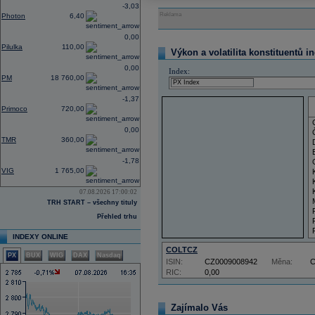
-3,03
Reklama
Photon
6,40
0,00
Pilulka
110,00
Výkon a volatilita konstituentů i
0,00
Index:
PM
18 760,00
-1,37
Primoco
720,00
0,00
TMR
360,00
-1,78
VIG
1 765,00
07.08.2026 17:00:02
TRH START – všechny tituly
Přehled trhu
INDEXY ONLINE
COLTCZ
PX
BUX
WIG
DAX
Nasdaq
ISIN:
CZ0009008942
Měna:
RIC:
0,00
Zajímalo Vás