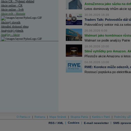
Akcie ČR - Týdenní přehled
AstraZeneca jako sázka na de
Akcie online - ČR
Letos dominovaly trhům akcie spoj
Akcie online - Svět
Akcie svět - Historie
30.06.2026 16:39
Traders Talk: Polovodiče dál tá
Akciový slovník
Polovodičový sektor má za sebou
Aktuální diskusní téma
Analytický týdeník
26.06.2026 6:06
Analýzy - Akcie
Walmart jako kombinace růstu 
Walmart se podle analýzy Patrie 
Analýzy společností - ČR
18.06.2026 10:00
Silné vyhlídky pro Amazon. Ak
Analýzy společností - Střední Evropa
Přestože akcie Amazonu si letos
Analýzy společností - Svět
04.06.2026 13:06
RWE: Korekce může odeznít, n
Ankety a diskuze
Rostoucí poptávka po elektrifikac
Archiv - Analýzy online
Archiv - Deník událostí
Archiv - Flash analýzy (svět)
Archiv - Globální makroekonomické přehledy
Archiv - Horké Zprávy
Archiv - Kalendář událostí
Archiv - Měnová politika
O Patria.cz
|
Reklama
|
Mapa Stránek
|
Skupina Patria
|
Kariéra v Patrii
|
Podmínky uží
|
Cookies
|
|
RSS / XML
E-mail newsletter
SMS zpravod
Archiv - Měsíční makroekonomické přehledy
Archiv - Souhrnné zprávy o vývoji ČR