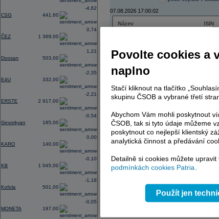
-4,62
07.08.2026 17:00:02
CSG
441,60
Název
ISIN
0,74
ČEZ
CZ000
ČEZ
1 369,00
PHILIP MORRIS ČR
CS00
ERSTE BANK
AT000
Povolte cookies a 
1,21
TMR
SK112
Doosan
503,00
naplno
-2,35
E4U
332,00
Stačí kliknout na tlačítko „Souhla
AD index - vývoj
-2,21
skupinu ČSOB a vybrané třetí stran
ERSTE
2 917,00
Region
Odeslat
select
Abychom Vám mohli poskytnout víc
-0,54
ČSOB, tak si tyto údaje můžeme vz
Gevorkyan
185,00
poskytnout co nejlepší klientský zá
0,00
analytická činnost a předávání coo
KARO
140,00
Detailně si cookies můžete upravit
-0,10
KB
1 045,00
podmínkách cookies Patria
.
-1,18
Kofola
501,00
Použít jen techn
-0,05
MONETA
197,00