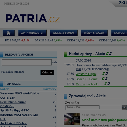
ZKU
NEDĚLE 09.08.2026
ZPRAVODAJSTVÍ
AKCIE & FONDY
MĚNY & SAZBY
KOMODIT
PX
2 785,07
-0,71%
DAX
26 319,45
0,69%
CZK/€
24,232
-0,02%
CZK/$
20,966
0,00%
Horké zprávy - Akcie
HLEDÁNÍ V AKCIÍCH
07.08.2026
select
22:01
Dow Jones Industrial Average +0,3 
100
+1,2 % (Bloomberg)
Pokročilé hledání
Odeslat
17:50
Western Digital
......
17:30
SpaceX - Bernst
...
TOP AKCIE
17:09
Micron
Technolo
......
Název
Návštěvy
16:47
Exxon
Mobil - T
......
Xtrackers MSCI World Value
16:26
Objem obchodů s akciemi na pražské
5
Zpravodajství - Akcie
UCITS ETF
obchodů za poslední rok je 0,665 mld
Red Robin Gourmt
23
Zvolte filtr
16:23
Zvýšení výroby balistických střel A
GEMZ Crp
7
nějakou dobu potrvá. Agentuře Reuter
sele
Armin Papperger. Společná výroba 
Sp US Ps Eqty GBTC
1
doplnit arzenál Spojeným státům, kte
ISHARES MSCI AUSTRALIA
07.08.2026 22:05
38
(ČTK)
ETF
Slabá data z trhu práce pomoh
16:07
Conocophillips
......
Jp All Act USD-Acc
4
Páteční obchodování na Wall Stre