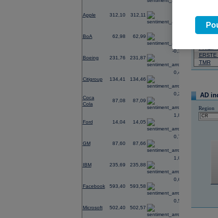
-0,09
Apple
312,10
312,11
07.08.2026
Pou
Název
-0,02
BoA
62,98
62,99
ČEZ
PHILIP
-0,17
ERSTE
Boeing
231,76
231,87
TMR
0,47
Citigroup
134,41
134,46
0,27
AD in
Coca
87,08
87,09
Cola
Region
1,89
Ford
14,04
14,05
0,79
GM
87,60
87,66
1,01
IBM
235,69
235,88
0,62
Facebook
593,40
593,58
0,52
Microsoft
502,40
502,57