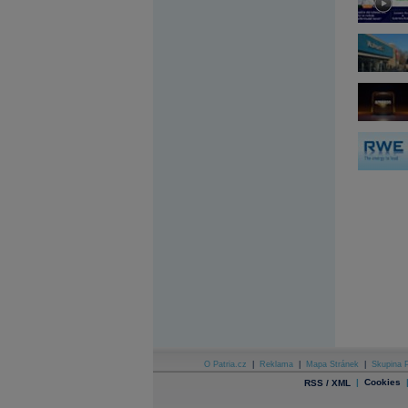
Archiv - Flash analýzy (svět)
Archiv - Globální makroekonomické přehledy
Archiv - Horké Zprávy
Archiv - Kalendář událostí
Archiv - Měnová politika
Archiv - Měsíční makroekonomické přehledy
Archiv - Souhrnné zprávy o vývoji ČR
Archiv - Treasury alerty
Archiv - Vývoj české koruny
Archiv analýz - Makroukazatele
Cenové indexy
Cenový kalkulátor
Ceny průmyslových výrobců - Data a prognózy
(ČR)
Ceny průmyslových výrobců - Graf (ČR)
Ceny průmyslových výrobců - Kalendář (ČR)
Ceny průmyslových výrobců - Zpravodajství
CORPORATE WEB SOLUTION
DATA EXPORT
O Patria.cz
|
Reklama
|
Mapa Stránek
|
Skupina P
Databanka - Akcie
|
Cookies
RSS / XML
Databanka - Ceny