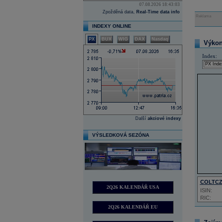
07.08.2026 18:43:03
Zpožděná data,
Real-Time data info
Reklama
INDEXY ONLINE
PX
BUX
WIG
DAX
Nasdaq
Výkon 
Index:
Další
akciové indexy
VÝSLEDKOVÁ SEZÓNA
COLTC
2Q26 KALENDÁŘ USA
ISIN:
RIC:
2Q26 KALENDÁŘ EU