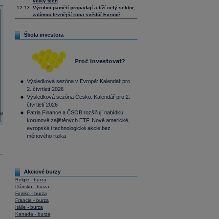
velký tech
12:13
Výrobci pamětí propadají a tíží celý sektor,
zatímco levnější ropa svědčí Evropě
Škola investora
Výsledková sezóna v Evropě: Kalendář pro
2. čtvrtletí 2026
Výsledková sezóna Česko: Kalendář pro 2.
čtvrtletí 2026
Patria Finance a ČSOB rozšiřují nabídku
korunově zajištěných ETF. Nově americké,
evropské i technologické akcie bez
měnového rizika
Akciové burzy
Belgie - burza
Dánsko - burza
Finsko - burza
Francie - burza
Itálie - burza
Kanada - burza