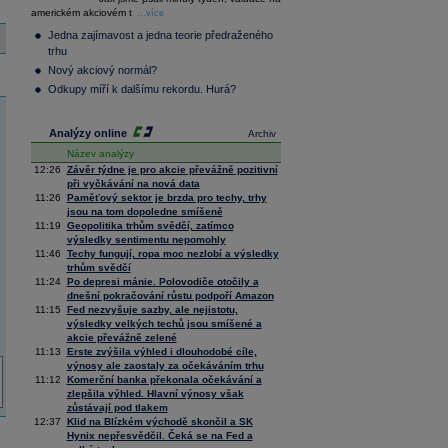
36 311,89
0,49
americkém akciovém t
Composite
...více
Index
Jedna zajímavost a jedna teorie předraženého
XETRA
trhu
Tecdax
4 068,78
1,69
Nový akciový normál?
Performance
index
Odkupy míří k dalšímu rekordu. Hurá?
Analýzy online
Archiv
Název analýzy
12:26
Závěr týdne je pro akcie převážně pozitivní
při vyčkávání na nová data
11:26
Paměťový sektor je brzda pro techy, trhy
jsou na tom dopoledne smíšeně
11:19
Geopolitika trhům svědčí, zatímco
výsledky sentimentu nepomohly
11:46
Techy fungují, ropa moc nezlobí a výsledky
trhům svědčí
11:24
Po depresi mánie. Polovodiče otočily a
dnešní pokračování růstu podpoří Amazon
11:15
Fed nezvyšuje sazby, ale nejistotu,
výsledky velkých techů jsou smíšené a
akcie převážně zelené
11:13
Erste zvýšila výhled i dlouhodobé cíle,
výnosy ale zaostaly za očekáváním trhu
11:12
Komerční banka překonala očekávání a
zlepšila výhled. Hlavní výnosy však
zůstávají pod tlakem
12:37
Klid na Blízkém východě skončil a SK
Hynix nepřesvědčil. Čeká se na Fed a