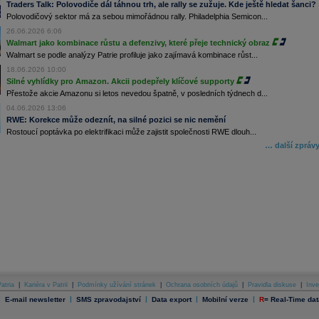
Traders Talk: Polovodiče dál táhnou trh, ale rally se zužuje. Kde ještě hledat šanci?
Polovodičový sektor má za sebou mimořádnou rally. Philadelphia Semicon...
26.06.2026 6:06
Walmart jako kombinace růstu a defenzivy, které přeje technický obraz
Walmart se podle analýzy Patrie profiluje jako zajímavá kombinace růst...
18.06.2026 10:00
Silné vyhlídky pro Amazon. Akcii podepřely klíčové supporty
Přestože akcie Amazonu si letos nevedou špatně, v posledních týdnech d...
04.06.2026 13:06
RWE: Korekce může odeznít, na silné pozici se nic nemění
Rostoucí poptávka po elektrifikaci může zajistit společnosti RWE dlouh...
… další zpráv
atria
|
Kariéra v Patrii
|
Podmínky užívání stránek
|
Ochrana osobních údajů
|
Pravidla diskuse
|
Inve
|
|
|
|
|
E-mail newsletter
SMS zpravodajství
Data export
Mobilní verze
R
=
Real-Time dat