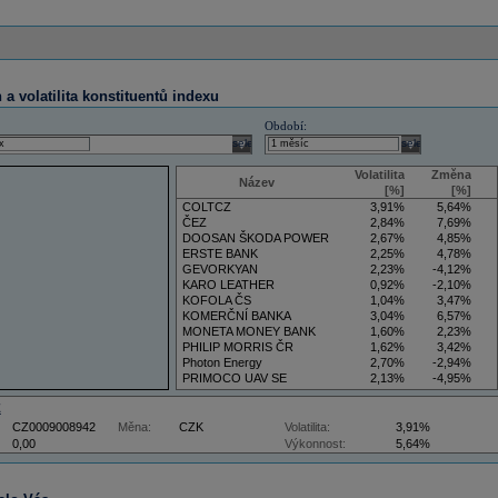
a volatilita konstituentů indexu
Období:
select
select
Volatilita
Změna
Název
[%]
[%]
COLTCZ
3,91%
5,64%
ČEZ
2,84%
7,69%
DOOSAN ŠKODA POWER
2,67%
4,85%
ERSTE BANK
2,25%
4,78%
GEVORKYAN
2,23%
-4,12%
KARO LEATHER
0,92%
-2,10%
KOFOLA ČS
1,04%
3,47%
KOMERČNÍ BANKA
3,04%
6,57%
MONETA MONEY BANK
1,60%
2,23%
PHILIP MORRIS ČR
1,62%
3,42%
Photon Energy
2,70%
-2,94%
PRIMOCO UAV SE
2,13%
-4,95%
VIG
4,09%
11,61%
Z
CZ0009008942
Měna:
CZK
Volatilita:
3,91%
0,00
Výkonnost:
5,64%