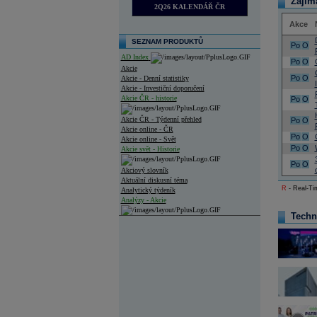
Zajím
2Q26 KALENDÁŘ ČR
Akce
SEZNAM PRODUKTŮ
Po
O
AD Index
Po
O
Akcie
Po
O
Akcie - Denní statistiky
Akcie - Investiční doporučení
Akcie ČR - historie
Po
O
Akcie ČR - Týdenní přehled
Po
O
Akcie online - ČR
Po
O
Akcie online - Svět
Po
O
Akcie svět - Historie
Po
O
Akciový slovník
Aktuální diskusní téma
R
- Real-Tim
Analytický týdeník
Analýzy - Akcie
Techn
Analýzy společností - ČR
Analýzy společností - Střední Evropa
Analýzy společností - Svět
Ankety a diskuze
Archiv - Analýzy online
Archiv - Deník událostí