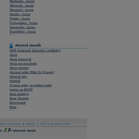
Maďarsko - burza
Německo - burza
Nizozemí - burza
Norsko - burza
Polsko - burza
Portugalsko - burza
Slovensko - burza
Španělsko - burza
Švýcarsko - burza
USA - burza
Akciový slovník
ADR (Americké depozitní certifikáty)
Akcie
Akcie kmenová
y
Akcie na doručitele
Akcie prioritní
Akciové riziko (Risk On Shares)
Akciové trhy
Arbitráž
At best order; at market order
Aukce na BCPP
Bear strategy
Bear, Bearish
Benchmark
Beta
BIC
Blokové obchody
Blue chips
stiční disclaimer
Bonita
|
Náměty
|
FAQ
|
Skupina ČSOB
Book To Bill Ratio
a
|
=
placený obsah
Book Value
Bookbuilding