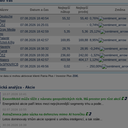
alo Vás
Nejlepší
Nejlepší
Název
Datum a čas
Změna
nákup
prodej
Deutsche
07.08.2026 18:40:54
55,32
55,40
0,76%
Post
ČEZ
07.08.2026 16:25:01
-
-
0,74%
Gray Media
07.08.2026 18:42:59
5,35
5,36
25,12%
Inc
Palantir
07.08.2026 18:42:57
169,85
169,88
8,95%
Tchnl-A Rg
Haverty
07.08.2026 18:38:32
28,76
28,95
-0,24%
Furnit
ČEZ
07.08.2026 18:00:26
236,60
242,00
-1,32%
Waters
07.08.2026 18:42:57
403,58
404,17
1,12%
3xSPKN/RCB
07.08.2026 16:49:56
0,02
-
250,00%
open
e data si mohou aktivovat klienti Patria Plus / Investor Plus
ZDE
.
ická analýza - Akcie
10.07.2026 10:41
ExxonMobil může těžit z návratu geopolitických rizik. Má prostor pro růst akcií
Energetické akcie patří letos mezi nejvýkonnější segmenty trhu a podle...
02.07.2026 10:55
AstraZeneca jako sázka na defenzivu mimo AI horečku
Letos dominovaly trhům akcie spojené s umělou inteligencí, a tak stále...
30.06.2026 16:39