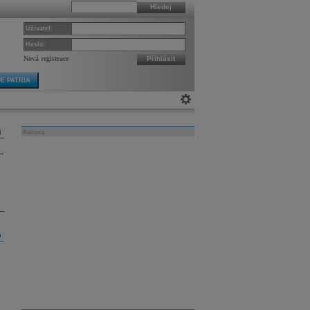
Hledej
Uživatel:
Heslo:
Nová registrace
Přihlásit
E PATRIA
Reklama
m