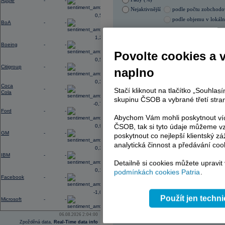
Apple
-
-
Nejaktivnější
podle počtu zobchod
0,56
podle objemu v lokál
BoA
-
-
05.08.2026 0:00:00
1,28
Název
ISIN
Boeing
-
-
Povolte cookies a 
ERSTE BANK
AT00
0,56
ERSTE BANK
AT00
Citigroup
-
-
naplno
PHILIP MORRIS ČR
CS00
PHILIP MORRIS ČR
CS00
0,31
Coca
TOMA
CZ00
-
-
Stačí kliknout na tlačítko „Souhla
Cola
ENERGOAQUA
CS00
skupinu ČSOB a vybrané třetí stran
-0,77
Ford
-
-
Abychom Vám mohli poskytnout víc
ČSOB, tak si tyto údaje můžeme vz
0,96
AD index - vývoj
GM
-
-
poskytnout co nejlepší klientský zá
Region
Odeslat
analytická činnost a předávání coo
0,33
select
IBM
-
-
Detailně si cookies můžete upravit
0,14
podmínkách cookies Patria
.
Facebook
-
-
-1,09
Použít jen techn
Microsoft
-
-
06.08.2026 2:04:00
Zpožděná data,
Real-Time data info