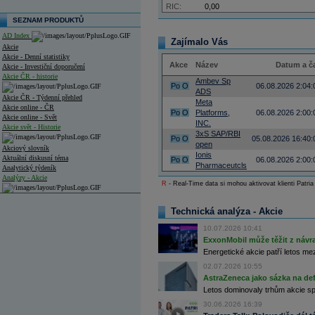
RIC:
0,00
SEZNAM PRODUKTŮ
AD Index
Zajímalo Vás
Akcie
Akcie - Denní statistiky
Akce
Název
Datum a č
Akcie - Investiční doporučení
Akcie ČR - historie
Ambev Sp
Po
O
06.08.2026 2:04:
ADS
Akcie ČR - Týdenní přehled
Meta
Akcie online - ČR
Po
O
Platforms,
06.08.2026 2:00:
Akcie online - Svět
INC.
Akcie svět - Historie
3xS SAP/RBI
Po
O
05.08.2026 16:40:
open
Akciový slovník
Ionis
Aktuální diskusní téma
Po
O
06.08.2026 2:00:
Pharmaceutcls
Analytický týdeník
Analýzy - Akcie
R
- Real-Time data si mohou aktivovat klienti Patria
Analýzy společností - ČR
Technická analýza - Akcie
Analýzy společností - Střední Evropa
10.07.2026 10:41
ExxonMobil může těžit z návrat
Analýzy společností - Svět
Energetické akcie patří letos me
Ankety a diskuze
02.07.2026 10:55
Archiv - Analýzy online
AstraZeneca jako sázka na de
Archiv - Deník událostí
Letos dominovaly trhům akcie spoj
Archiv - Flash analýzy (svět)
30.06.2026 16:39