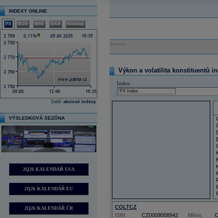
INDEXY ONLINE
PX
BUX
WIG
DAX
Nasdaq
Reklama
Výkon a volatilita konstituentů i
Index:
Další
akciové indexy
VÝSLEDKOVÁ SEZÓNA
2Q26 KALENDÁŘ USA
2Q26 KALENDÁŘ EU
COLTCZ
2Q26 KALENDÁŘ ČR
ISIN:
CZ0009008942
Měna: