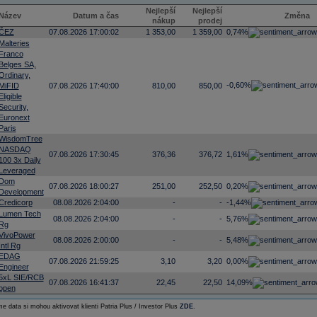
Nejlepší
Nejlepší
Název
Datum a čas
Změna
nákup
prodej
ČEZ
07.08.2026 17:00:02
1 353,00
1 359,00
0,74%
Malteries
Franco
Belges SA,
Ordinary,
-0,60%
MiFID
07.08.2026 17:40:00
810,00
850,00
Eligible
Security,
Euronext
Paris
WisdomTree
NASDAQ
07.08.2026 17:30:45
376,36
376,72
1,61%
100 3x Daily
Leveraged
Dom
07.08.2026 18:00:27
251,00
252,50
0,20%
Development
Credicorp
08.08.2026 2:04:00
-
-
-1,44%
Lumen Tech
08.08.2026 2:04:00
-
-
5,76%
Rg
VivoPower
08.08.2026 2:00:00
-
-
5,48%
Intl Rg
EDAG
07.08.2026 21:59:25
3,10
3,20
0,00%
Engineer
5xL SIE/RCB
07.08.2026 16:41:37
22,45
22,50
14,09%
open
e data si mohou aktivovat klienti Patria Plus / Investor Plus
ZDE
.