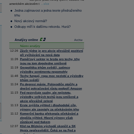
36 376,54
0,66
americkém akciovém t
Composite
...více
Index
Jedna zajímavost a jedna teorie předraženého
XETRA
trhu
Tecdax
4 068,78
1,69
Nový akciový normál?
Performance
index
Odkupy míří k dalšímu rekordu. Hurá?
Analýzy online
Archiv
Název analýzy
12:26
Závěr týdne je pro akcie převážně pozitivní
při vyčkávání na nová data
11:26
Paměťový sektor je brzda pro techy, trhy
jsou na tom dopoledne smíšeně
11:19
Geopolitika trhům svědčí, zatímco
výsledky sentimentu nepomohly
11:46
Techy fungují, ropa moc nezlobí a výsledky
trhům svědčí
11:24
Po depresi mánie. Polovodiče otočily a
dnešní pokračování růstu podpoří Amazon
11:15
Fed nezvyšuje sazby, ale nejistotu,
výsledky velkých techů jsou smíšené a
akcie převážně zelené
11:13
Erste zvýšila výhled i dlouhodobé cíle,
výnosy ale zaostaly za očekáváním trhu
11:12
Komerční banka překonala očekávání a
zlepšila výhled. Hlavní výnosy však
zůstávají pod tlakem
12:37
Klid na Blízkém východě skončil a SK
Hynix nepřesvědčil. Čeká se na Fed a