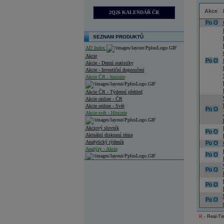
Akce
2Q26 KALENDÁŘ ČR
Po
O
SEZNAM PRODUKTŮ
AD Index
Akcie
Po
O
Akcie - Denní statistiky
Akcie - Investiční doporučení
Akcie ČR - historie
Akcie ČR - Týdenní přehled
Akcie online - ČR
Akcie online - Svět
Po
O
Akcie svět - Historie
Akciový slovník
Po
O
Aktuální diskusní téma
Analytický týdeník
Po
O
Analýzy - Akcie
Po
O
Analýzy společností - ČR
Po
O
Analýzy společností - Střední Evropa
Po
O
Analýzy společností - Svět
Po
O
Ankety a diskuze
Archiv - Analýzy online
R
- Real-Tim
Archiv - Deník událostí