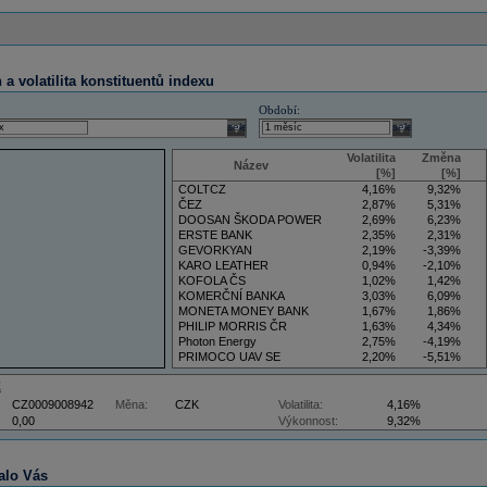
a volatilita konstituentů indexu
Období:
select
select
Volatilita
Změna
Název
[%]
[%]
COLTCZ
4,16%
9,32%
ČEZ
2,87%
5,31%
DOOSAN ŠKODA POWER
2,69%
6,23%
ERSTE BANK
2,35%
2,31%
GEVORKYAN
2,19%
-3,39%
KARO LEATHER
0,94%
-2,10%
KOFOLA ČS
1,02%
1,42%
KOMERČNÍ BANKA
3,03%
6,09%
MONETA MONEY BANK
1,67%
1,86%
PHILIP MORRIS ČR
1,63%
4,34%
Photon Energy
2,75%
-4,19%
PRIMOCO UAV SE
2,20%
-5,51%
VIG
4,34%
9,22%
Z
CZ0009008942
Měna:
CZK
Volatilita:
4,16%
0,00
Výkonnost:
9,32%
alo Vás