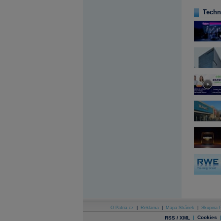
Techn
Archiv - Flash analýzy (svět)
Archiv - Globální makroekonomické přehledy
Archiv - Horké Zprávy
Archiv - Kalendář událostí
Archiv - Měnová politika
Archiv - Měsíční makroekonomické přehledy
Archiv - Souhrnné zprávy o vývoji ČR
Archiv - Treasury alerty
Archiv - Vývoj české koruny
Archiv analýz - Makroukazatele
Cenové indexy
Cenový kalkulátor
Ceny průmyslových výrobců - Data a prognózy
(ČR)
Ceny průmyslových výrobců - Graf (ČR)
Ceny průmyslových výrobců - Kalendář (ČR)
Ceny průmyslových výrobců - Zpravodajství
CORPORATE WEB SOLUTION
DATA EXPORT
O Patria.cz
|
Reklama
|
Mapa Stránek
|
Skupina P
Databanka - Akcie
|
Cookies
RSS / XML