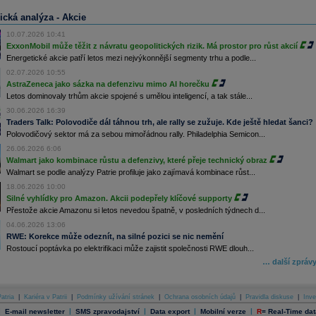
ická analýza - Akcie
10.07.2026 10:41
ExxonMobil může těžit z návratu geopolitických rizik. Má prostor pro růst akcií
Energetické akcie patří letos mezi nejvýkonnější segmenty trhu a podle...
02.07.2026 10:55
AstraZeneca jako sázka na defenzivu mimo AI horečku
Letos dominovaly trhům akcie spojené s umělou inteligencí, a tak stále...
30.06.2026 16:39
Traders Talk: Polovodiče dál táhnou trh, ale rally se zužuje. Kde ještě hledat šanci?
Polovodičový sektor má za sebou mimořádnou rally. Philadelphia Semicon...
26.06.2026 6:06
Walmart jako kombinace růstu a defenzivy, které přeje technický obraz
Walmart se podle analýzy Patrie profiluje jako zajímavá kombinace růst...
18.06.2026 10:00
Silné vyhlídky pro Amazon. Akcii podepřely klíčové supporty
Přestože akcie Amazonu si letos nevedou špatně, v posledních týdnech d...
04.06.2026 13:06
RWE: Korekce může odeznít, na silné pozici se nic nemění
Rostoucí poptávka po elektrifikaci může zajistit společnosti RWE dlouh...
… další zpráv
atria
|
Kariéra v Patrii
|
Podmínky užívání stránek
|
Ochrana osobních údajů
|
Pravidla diskuse
|
Inve
|
|
|
|
|
E-mail newsletter
SMS zpravodajství
Data export
Mobilní verze
R
=
Real-Time dat