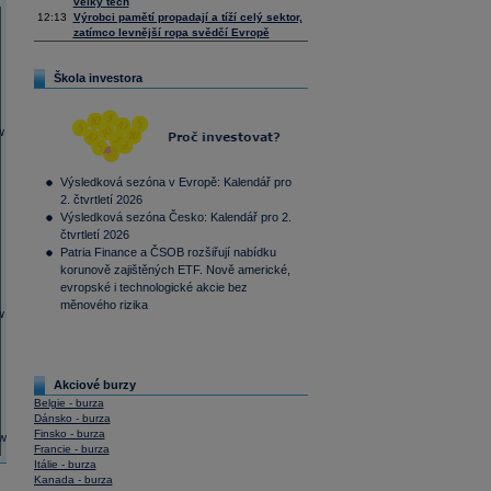
velký tech
12:13
Výrobci pamětí propadají a tíží celý sektor,
zatímco levnější ropa svědčí Evropě
Škola investora
Výsledková sezóna v Evropě: Kalendář pro
2. čtvrtletí 2026
Výsledková sezóna Česko: Kalendář pro 2.
čtvrtletí 2026
Patria Finance a ČSOB rozšiřují nabídku
korunově zajištěných ETF. Nově americké,
evropské i technologické akcie bez
měnového rizika
Akciové burzy
Belgie - burza
Dánsko - burza
Finsko - burza
Francie - burza
Itálie - burza
Kanada - burza