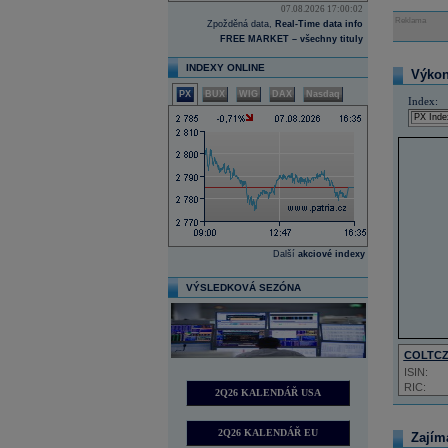
07.08.2026 17:00:02
Reklama
Zpožděná data,
Real-Time data info
FREE MARKET – všechny tituly
INDEXY ONLINE
Výkon 
PX
BUX
WIG
DAX
Nasdaq
Index:
Další
akciové indexy
VÝSLEDKOVÁ SEZÓNA
COLTC
ISIN:
RIC:
2Q26 KALENDÁŘ USA
2Q26 KALENDÁŘ EU
Zajím