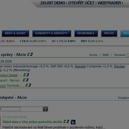
ZKUSIT DEMO
OTEVŘÍT ÚČET
WEBTRADER
|
|
|
MĚNY & SAZBY
KOMODITY & DERIVÁTY
EKONOMIKA
PRÁVO
MOJ
,232
-0,02%
CZK/$
20,966
0,00%
AU
4 339,26
0,00%
BRT
83,08
4,61%
 zprávy - Akcie
Archiv
SMS
Terminál
|
|
.08.2026
w Jones Industrial Average +0,3 %, S&P 500 +0,6 %,
Nasdaq
Composite +1,3 %,
Nasdaq
0
+1,2 % (Bloomberg)
stern Digital
......
aceX - Bernst
...
cron
Technolo
......
xon
Mobil - T
......
jem obchodů s akciemi na pražské burze za dnešní den je 0,831 mld. Kč. Průměrný objem
dajství - Akcie
Emaile
chodů za poslední rok je 0,665 mld. Kč.
ýšení výroby balistických střel ATACMS ve spolupráci s americkou firmou
Lockheed Martin
jakou dobu potrvá. Agentuře Reuters to řekl generální ředitel německé zbrojovky
Rheinmetall
select
min Papperger. Společná výroba s Lockheedem v Německu by podle něj mohla pomoci
plnit arzenál Spojeným státům, které mají zvýšenou spotřebu střel kvůli válce s Íránem
07.08.2026 22:05
TK)
Slabá data z trhu práce pomohla akciím
nocophillips
......
Páteční obchodování na Wall Street probíhalo v pozitivním režimu, když...