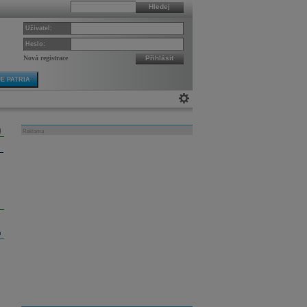
Hledej
Uživatel:
Heslo:
Nová registrace
Přihlásit
E PATRIA
Reklama
m