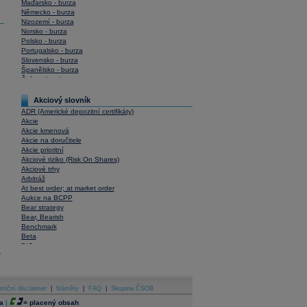
Maďarsko - burza
Německo - burza
Nizozemí - burza
Norsko - burza
Polsko - burza
Portugalsko - burza
Slovensko - burza
Španělsko - burza
Švýcarsko - burza
USA - burza
Akciový slovník
ADR (Americké depozitní certifikáty)
Akcie
Akcie kmenová
Akcie na doručitele
Akcie prioritní
Akciové riziko (Risk On Shares)
Akciové trhy
Arbitráž
At best order; at market order
Aukce na BCPP
Bear strategy
Bear, Bearish
Benchmark
Beta
BIC
y
Blokové obchody
Blue chips
Bonita
Book To Bill Ratio
stiční disclaimer
|
Náměty
|
FAQ
|
Skupina ČSOB
Book Value
a
|
=
placený obsah
Bookbuilding