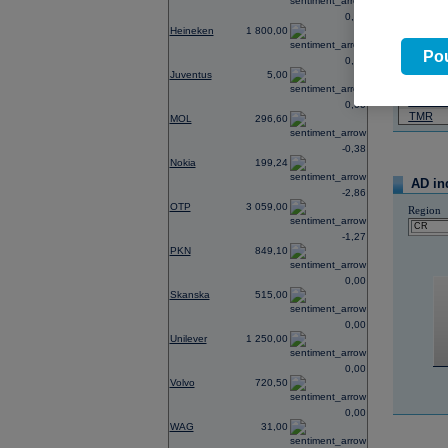
0,00
07.08.2026
Heineken
1 800,00
Název
Pou
0,00
ČEZ
Juventus
5,00
PHILIP
ERSTE
0,00
TMR
MOL
296,60
-0,38
Nokia
199,24
AD in
-2,86
OTP
3 059,00
Region
-1,27
PKN
849,10
0,00
Skanska
515,00
0,00
Unilever
1 250,00
0,00
Volvo
720,50
0,00
WAG
31,00