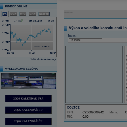
INDEXY ONLINE
Reklama
PX
BUX
WIG
DAX
Nasdaq
Výkon a volatilita konstituentů i
Index:
Další
akciové indexy
VÝSLEDKOVÁ SEZÓNA
2Q26 KALENDÁŘ USA
COLTCZ
2Q26 KALENDÁŘ EU
ISIN:
CZ0009008942
Měna:
RIC:
0,00
2Q26 KALENDÁŘ ČR