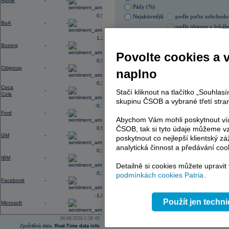
Apple
-
-
Pády (%)
0,56
Nejaktivnější
podle počtu zobchod
BoA
-
-
podle objemu v lokál
1,28
05.08.2026 0:00:00
Boeing
-
-
Název
ISIN
Povolte cookies a 
0,56
ERSTE BANK
AT00
Citigroup
-
-
naplno
PHILIP MORRIS ČR
CS00
0,31
Coca
-
-
Stačí kliknout na tlačítko „Souhla
Cola
skupinu ČSOB a vybrané třetí stran
AD index - vývoj
-0,77
Ford
-
-
Abychom Vám mohli poskytnout víc
Region
Odeslat
select
ČSOB, tak si tyto údaje můžeme vz
0,96
GM
-
-
poskytnout co nejlepší klientský zá
analytická činnost a předávání coo
0,33
IBM
-
-
Detailně si cookies můžete upravit
0,14
podmínkách cookies Patria
.
Facebook
-
-
-1,09
Použít jen techn
Microsoft
-
-
06.08.2026 1:38:49
Zpožděná data,
Real-Time data info