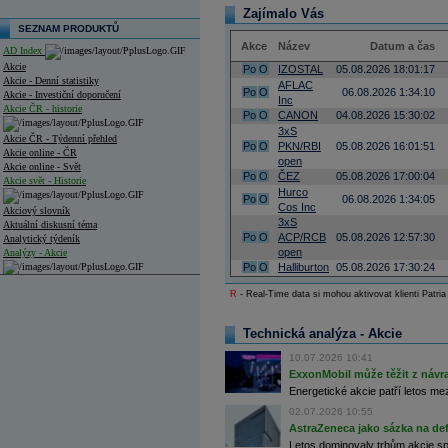
Zajímalo Vás
SEZNAM PRODUKTŮ
Akce
Název
Datum a čas
AD Index
Akcie
Po
O
IZOSTAL
05.08.2026 18:01:17
Akcie - Denní statistiky
AFLAC
Po
O
06.08.2026 1:34:10
Akcie - Investiční doporučení
Inc
Akcie ČR - historie
Po
O
CANON
04.08.2026 15:30:02
3xS
Akcie ČR - Týdenní přehled
Po
O
PKN/RBI
05.08.2026 16:01:51
Akcie online - ČR
open
Akcie online - Svět
Po
O
ČEZ
05.08.2026 17:00:04
Akcie svět - Historie
Hurco
Po
O
06.08.2026 1:34:05
Cos Inc
Akciový slovník
3xS
Aktuální diskusní téma
Po
O
ACP/RCB
05.08.2026 12:57:30
Analytický týdeník
open
Analýzy - Akcie
Po
O
Halliburton
05.08.2026 17:30:24
Analýzy společností - ČR
R
- Real-Time data si mohou aktivovat klienti Patria
Analýzy společností - Střední Evropa
Technická analýza - Akcie
Analýzy společností - Svět
10.07.2026 10:41
Ankety a diskuze
ExxonMobil může těžit z návrat
Archiv - Analýzy online
Energetické akcie patří letos me
Archiv - Deník událostí
02.07.2026 10:55
AstraZeneca jako sázka na de
Archiv - Flash analýzy (svět)
Letos dominovaly trhům akcie spoj