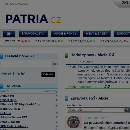
ZKU
PÁTEK 07.08.2026
ZPRAVODAJSTVÍ
AKCIE & FONDY
MĚNY & SAZBY
KOMODIT
PX
2 781,75
-0,83%
DAX
26 376,51
0,90%
CZK/€
24,228
0,00%
CZK/$
20,943
-0,42%
Horké zprávy - Akcie
HLEDÁNÍ V AKCIÍCH
07.08.2026
select
15:38
Zisky evropských firem s vysokou trž
vzrostly nejvíce od třetího čtvrtletí
Pokročilé hledání
energetických firem. S odkazem na g
Odeslat
uvedla agentura Reuters. Dobré výsle
oceli a chemického průmyslu (ČTK)
TOP AKCIE
15:26
Cloudflare -
JP
......
Název
Návštěvy
15:05
Block - Bernste
...
Agilyx Rg
4
14:49
Airbnb -
JP Mor
......
Zpravodajství - Akcie
BWAQ Rg-A
2
14:24
Roche -
Morgan
......
iShares USD High Yield Corp
Zvolte filtr
12
13:59
DHL - Bernstein
...
Bond UCITS ETF
sele
13:44
Celsius
3
BAE Systems - M
...
Adaptiv Select ETF
3
13:04
Jedna z největších světových pořadate
07.08.2026 12:55
AtlasClear Rg
1
procent v novém provozovateli multi
Co je vlastně cílem americké 
Nový společný podnik založí s invest
JPM BetaBuildrs Jp
4
Ekonom Richard Clarida působil 
Bestsport O2 arenu a O2 universum vla