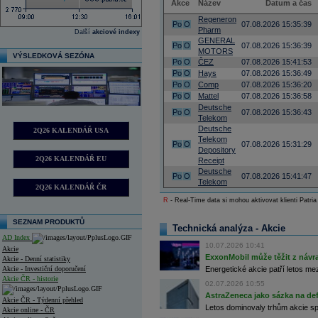
Akce
Název
Datum a čas
Regeneron
Po
O
07.08.2026 15:35:39
Pharm
Další
akciové indexy
GENERAL
Po
O
07.08.2026 15:36:39
MOTORS
VÝSLEDKOVÁ SEZÓNA
Po
O
ČEZ
07.08.2026 15:41:53
Po
O
Hays
07.08.2026 15:36:49
Po
O
Comp
07.08.2026 15:36:20
Po
O
Mattel
07.08.2026 15:36:58
Deutsche
Po
O
07.08.2026 15:36:43
Telekom
Deutsche
2Q26 KALENDÁŘ USA
Telekom
Po
O
07.08.2026 15:31:29
Depository
2Q26 KALENDÁŘ EU
Receipt
Deutsche
Po
O
07.08.2026 15:41:47
Telekom
2Q26 KALENDÁŘ ČR
R
- Real-Time data si mohou aktivovat klienti Patria
SEZNAM PRODUKTŮ
Technická analýza - Akcie
AD Index
10.07.2026 10:41
Akcie
ExxonMobil může těžit z návrat
Akcie - Denní statistiky
Akcie - Investiční doporučení
Energetické akcie patří letos me
Akcie ČR - historie
02.07.2026 10:55
AstraZeneca jako sázka na de
Akcie ČR - Týdenní přehled
Letos dominovaly trhům akcie spoj
Akcie online - ČR