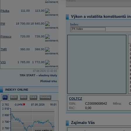
Reklama
0,00
Pilulka
111,00
113,00
Výkon a volatilita konstituentů i
-0,32
PM
18 700,00
18 840,00
Index:
-1,37
Primoco
720,00
728,00
0,00
TMR
360,00
388,00
-1,78
VIG
1 765,00
1 772,00
07.08.2026 15:42:01
TRH START – všechny tituly
Přehled trhu
INDEXY ONLINE
PX
BUX
WIG
DAX
Nasdaq
COLTCZ
ISIN:
CZ0009008942
Měna:
RIC:
0,00
Zajímalo Vás