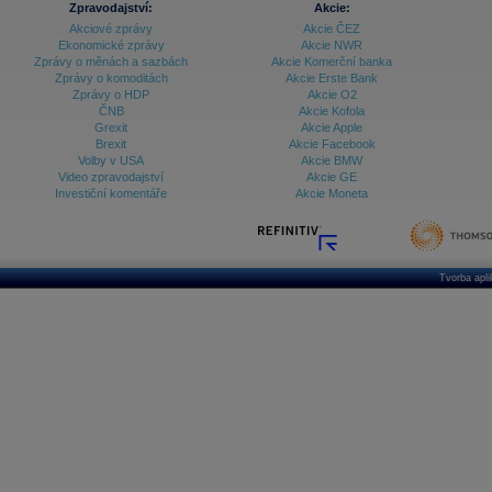
Zpravodajství:
Akcie:
Akciové zprávy
Akcie ČEZ
Archiv - Vývoj české koruny
Ekonomické zprávy
Akcie NWR
Zprávy o měnách a sazbách
Akcie Komerční banka
Archiv analýz - Makroukazatele
Zprávy o komoditách
Akcie Erste Bank
Zprávy o HDP
Akcie O2
Cenové indexy
Cenový kalkulátor
ČNB
Akcie Kofola
Ceny průmyslových výrobců - Data a prognózy
Grexit
Akcie Apple
(ČR)
Brexit
Akcie Facebook
Ceny průmyslových výrobců - Graf (ČR)
Volby v USA
Akcie BMW
Ceny průmyslových výrobců - Kalendář (ČR)
Video zpravodajství
Akcie GE
Ceny průmyslových výrobců - Zpravodajství
Investiční komentáře
Akcie Moneta
CORPORATE WEB SOLUTION
DATA EXPORT
Databanka - Akcie
Databanka - Ceny
Tvorba apl
Databanka - Ekonomický růst
Databanka - Indexy
Databanka - Měnové kurzy
Databanka - Trh práce
Databanka - Úrokové sazby
Databanka - Veřejné rozpočty