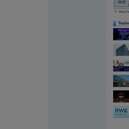
Po
O
Archiv - Globální makroekonomické přehledy
R
- Real-Tim
Archiv - Horké Zprávy
Archiv - Kalendář událostí
Techn
Archiv - Měnová politika
Archiv - Měsíční makroekonomické přehledy
Archiv - Souhrnné zprávy o vývoji ČR
Archiv - Treasury alerty
Archiv - Vývoj české koruny
Archiv analýz - Makroukazatele
Cenové indexy
Cenový kalkulátor
Ceny průmyslových výrobců - Data a prognózy
(ČR)
Ceny průmyslových výrobců - Graf (ČR)
Ceny průmyslových výrobců - Kalendář (ČR)
Ceny průmyslových výrobců - Zpravodajství
CORPORATE WEB SOLUTION
DATA EXPORT
Databanka - Akcie
Databanka - Ceny
Databanka - Ekonomický růst