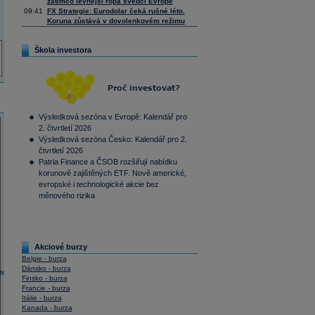
zatímco levnější ropa svědčí Evropě
09:41
FX Strategie: Eurodolar čeká rušné léto.
Koruna zůstává v dovolenkovém režimu
Škola investora
Výsledková sezóna v Evropě: Kalendář pro
2. čtvrtletí 2026
Výsledková sezóna Česko: Kalendář pro 2.
čtvrtletí 2026
Patria Finance a ČSOB rozšiřují nabídku
korunově zajištěných ETF. Nově americké,
evropské i technologické akcie bez
měnového rizika
Akciové burzy
Belgie - burza
Dánsko - burza
Finsko - burza
Francie - burza
Itálie - burza
Kanada - burza