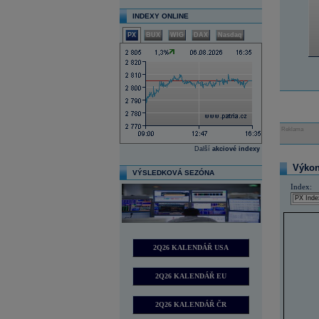
INDEXY ONLINE
PX
BUX
WIG
DAX
Nasdaq
Reklama
Další
akciové indexy
Výkon 
VÝSLEDKOVÁ SEZÓNA
Index:
2Q26 KALENDÁŘ USA
2Q26 KALENDÁŘ EU
2Q26 KALENDÁŘ ČR