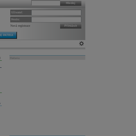
Hledej
Uživatel:
Heslo:
Nová registrace
Přihlásit
E PATRIA
Reklama
m