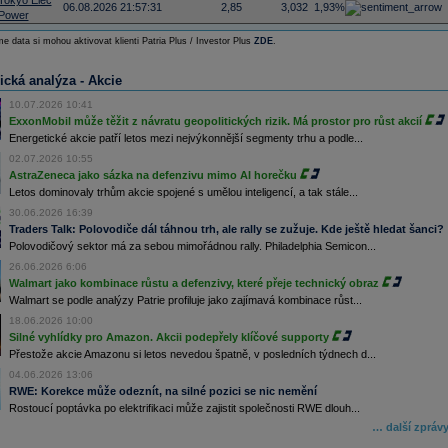
Tokyo Elec
06.08.2026 21:57:31
2,85
3,032
1,93%
Power
e data si mohou aktivovat klienti Patria Plus / Investor Plus
ZDE
.
ická analýza - Akcie
10.07.2026 10:41
ExxonMobil může těžit z návratu geopolitických rizik. Má prostor pro růst akcií
Energetické akcie patří letos mezi nejvýkonnější segmenty trhu a podle...
02.07.2026 10:55
AstraZeneca jako sázka na defenzivu mimo AI horečku
Letos dominovaly trhům akcie spojené s umělou inteligencí, a tak stále...
30.06.2026 16:39
Traders Talk: Polovodiče dál táhnou trh, ale rally se zužuje. Kde ještě hledat šanci?
Polovodičový sektor má za sebou mimořádnou rally. Philadelphia Semicon...
26.06.2026 6:06
Walmart jako kombinace růstu a defenzivy, které přeje technický obraz
Walmart se podle analýzy Patrie profiluje jako zajímavá kombinace růst...
18.06.2026 10:00
Silné vyhlídky pro Amazon. Akcii podepřely klíčové supporty
Přestože akcie Amazonu si letos nevedou špatně, v posledních týdnech d...
04.06.2026 13:06
RWE: Korekce může odeznít, na silné pozici se nic nemění
Rostoucí poptávka po elektrifikaci může zajistit společnosti RWE dlouh...
… další zpráv