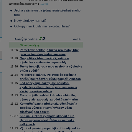
36 128,57
-0,05
americkém akciovém t
...více
Composite
Index
Jedna zajímavost a jedna teorie předraženého
XETRA
trhu
Tecdax
4 000,99
1,37
Nový akciový normál?
Performance
Odkupy míří k dalšímu rekordu. Hurá?
index
Analýzy online
Archiv
e
Název analýzy
11:26
Paměťový sektor je brzda pro techy, trhy
jsou na tom dopoledne smíšeně
11:19
Geopolitika trhům svědčí, zatímco
výsledky sentimentu nepomohly
11:46
Techy fungují, ropa moc nezlobí a výsledky
trhům svědčí
11:24
Po depresi mánie. Polovodiče otočily a
dnešní pokračování růstu podpoří Amazon
11:15
Fed nezvyšuje sazby, ale nejistotu,
výsledky velkých techů jsou smíšené a
akcie převážně zelené
11:13
Erste zvýšila výhled i dlouhodobé cíle,
výnosy ale zaostaly za očekáváním trhu
11:12
Komerční banka překonala očekávání a
zlepšila výhled. Hlavní výnosy však
zůstávají pod tlakem
12:37
Klid na Blízkém východě skončil a SK
Hynix nepřesvědčil. Čeká se na Fed a
velký tech
12:13
Výrobci pamětí propadají a tíží celý sektor,