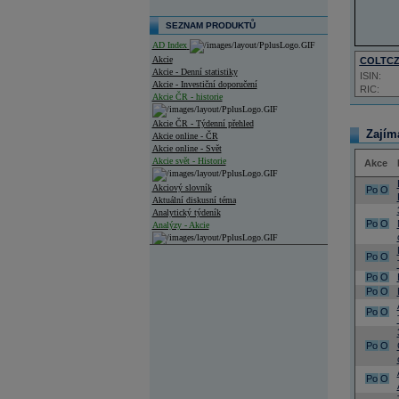
SEZNAM PRODUKTŮ
AD Index
Akcie
COLTC
Akcie - Denní statistiky
ISIN:
Akcie - Investiční doporučení
RIC:
Akcie ČR - historie
Akcie ČR - Týdenní přehled
Zajím
Akcie online - ČR
Akcie online - Svět
Akcie svět - Historie
Akce
Akciový slovník
Po
O
Aktuální diskusní téma
Analytický týdeník
Po
O
Analýzy - Akcie
Analýzy společností - ČR
Po
O
Po
O
Analýzy společností - Střední Evropa
Po
O
Analýzy společností - Svět
Po
O
Ankety a diskuze
Archiv - Analýzy online
Po
O
Archiv - Deník událostí
Po
O
Archiv - Flash analýzy (svět)