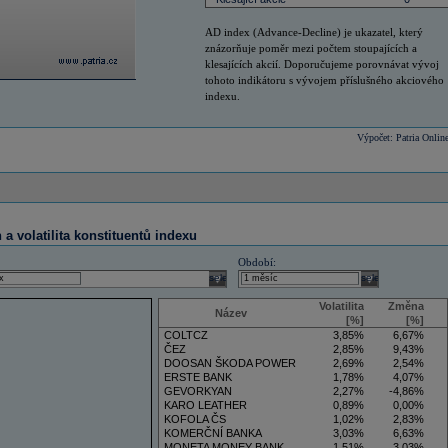
AD index (Advance-Decline) je ukazatel, který
znázorňuje poměr mezi počtem stoupajících a
klesajících akcií. Doporučujeme porovnávat vývoj
tohoto indikátoru s vývojem příslušného akciového
indexu.
Výpočet: Patria Onlin
a volatilita konstituentů indexu
Období:
select
select
Volatilita
Změna
Název
[%]
[%]
COLTCZ
3,85%
6,67%
ČEZ
2,85%
9,43%
DOOSAN ŠKODA POWER
2,69%
2,54%
ERSTE BANK
1,78%
4,07%
GEVORKYAN
2,27%
-4,86%
KARO LEATHER
0,89%
0,00%
KOFOLA ČS
1,02%
2,83%
KOMERČNÍ BANKA
3,03%
6,63%
MONETA MONEY BANK
1,51%
3,03%