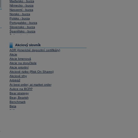
Maďarsko - burza
Německo - burza
Nizozemí - burza
Norsko - burza
Polsko - burza
Portugalsko - burza
Slovensko - burza
Španělsko - burza
Švýcarsko - burza
USA - burza
Akciový slovník
ADR (Americké depozitní certifikáty)
Akcie
Akcie kmenová
Akcie na doručitele
Akcie prioritní
Akciové riziko (Risk On Shares)
Akciové trhy
Arbitráž
At best order; at market order
Aukce na BCPP
Bear strategy
Bear, Bearish
Benchmark
Beta
BIC
Blokové obchody
Blue chips
Bonita
Book To Bill Ratio
y
Book Value
Bookbuilding