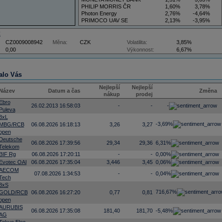
PHILIP MORRIS ČR
1,60%
3,78%
Photon Energy
2,76%
-4,64%
PRIMOCO UAV SE
2,13%
-3,95%
VIG
3,50%
5,88%
Z
CZ0009008942
Měna:
CZK
Volatilita:
3,85%
0,00
Výkonnost:
6,67%
alo Vás
Nejlepší
Nejlepší
Název
Datum a čas
Změna
nákup
prodej
Ebro
26.02.2013 16:58:03
-
-
-
Puleva
3xL
-3,69%
MBG/RCB
06.08.2026 16:18:13
3,26
3,27
open
Deutsche
06.08.2026 17:39:56
29,34
29,36
6,31%
Telekom
BIF Rg
06.08.2026 17:20:11
-
-
0,00%
Evotec OAI
06.08.2026 17:35:04
3,446
3,45
0,06%
AECOM
07.08.2026 1:34:53
-
-
0,04%
Tech
3xS
716,67%
GOLD/RCB
06.08.2026 16:27:20
0,77
0,81
open
AURUBIS
06.08.2026 17:35:08
181,40
181,70
-5,48%
AG