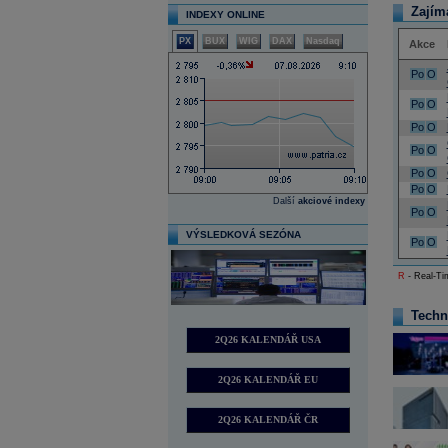
Zajím
INDEXY ONLINE
PX
BUX
WIG
DAX
Nasdaq
Akce
Po
O
Po
O
Po
O
Po
O
Po
O
Po
O
Další
akciové indexy
Po
O
VÝSLEDKOVÁ SEZÓNA
Po
O
R
- Real-Tim
Techn
2Q26 KALENDÁŘ USA
2Q26 KALENDÁŘ EU
2Q26 KALENDÁŘ ČR