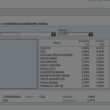
a volatilita konstituentů indexu
Období:
select
select
Volatilita
Změna
Název
[%]
[%]
COLTCZ
3,85%
6,67%
ČEZ
2,85%
9,43%
DOOSAN ŠKODA POWER
2,69%
2,54%
ERSTE BANK
1,78%
4,07%
GEVORKYAN
2,27%
-4,86%
KARO LEATHER
0,89%
0,00%
KOFOLA ČS
1,02%
2,83%
KOMERČNÍ BANKA
3,03%
6,63%
MONETA MONEY BANK
1,51%
3,03%
PHILIP MORRIS ČR
1,60%
3,78%
Photon Energy
2,76%
-4,64%
PRIMOCO UAV SE
2,13%
-3,95%
VIG
3,50%
5,88%
Z
CZ0009008942
Měna:
CZK
Volatilita:
3,85%
0,00
Výkonnost:
6,67%