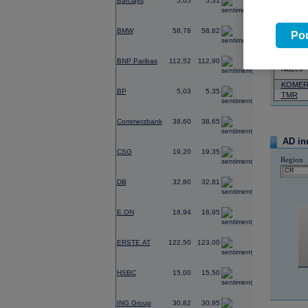
Barclays
5,05
5,31
Pád
Neja
-0,81
BMW
58,78
58,82
Pou
07.08.2026
0,43
BNP Paribas
112,52
112,90
Název
0,93
KOMER
BP
5,03
5,35
TMR
-0,21
Commerzbank
38,60
38,65
AD in
5,67
CSG
19,20
19,35
Region
-0,32
DB
32,80
32,81
0,85
E.ON
18,94
18,95
0,50
ERSTE AT
122,50
123,00
0,70
HSBC
15,00
15,50
0,18
ING Group
30,82
30,95