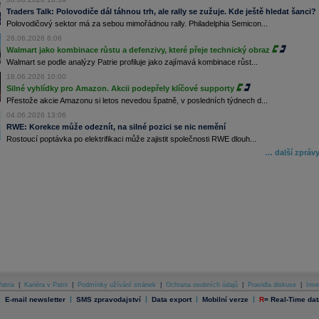
Traders Talk: Polovodiče dál táhnou trh, ale rally se zužuje. Kde ještě hledat šanci?
Polovodičový sektor má za sebou mimořádnou rally. Philadelphia Semicon...
26.06.2026 6:06
Walmart jako kombinace růstu a defenzivy, které přeje technický obraz
Walmart se podle analýzy Patrie profiluje jako zajímavá kombinace růst...
18.06.2026 10:00
Silné vyhlídky pro Amazon. Akcii podepřely klíčové supporty
Přestože akcie Amazonu si letos nevedou špatně, v posledních týdnech d...
04.06.2026 13:06
RWE: Korekce může odeznít, na silné pozici se nic nemění
Rostoucí poptávka po elektrifikaci může zajistit společnosti RWE dlouh...
… další zpráv
atria
|
Kariéra v Patrii
|
Podmínky užívání stránek
|
Ochrana osobních údajů
|
Pravidla diskuse
|
Inve
|
|
|
|
|
E-mail newsletter
SMS zpravodajství
Data export
Mobilní verze
R
=
Real-Time dat