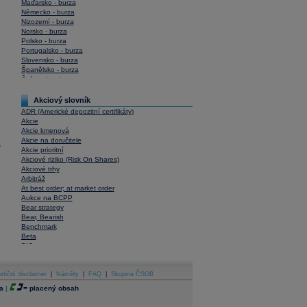
Maďarsko - burza
Německo - burza
Nizozemí - burza
Norsko - burza
Polsko - burza
Portugalsko - burza
Slovensko - burza
Španělsko - burza
Švýcarsko - burza
USA - burza
Akciový slovník
ADR (Americké depozitní certifikáty)
Akcie
Akcie kmenová
Akcie na doručitele
y
Akcie prioritní
Akciové riziko (Risk On Shares)
Akciové trhy
Arbitráž
At best order; at market order
Aukce na BCPP
Bear strategy
Bear, Bearish
Benchmark
Beta
BIC
Blokové obchody
Blue chips
stiční disclaimer
Bonita
|
Náměty
|
FAQ
|
Skupina ČSOB
Book To Bill Ratio
a
|
=
placený obsah
Book Value
Bookbuilding