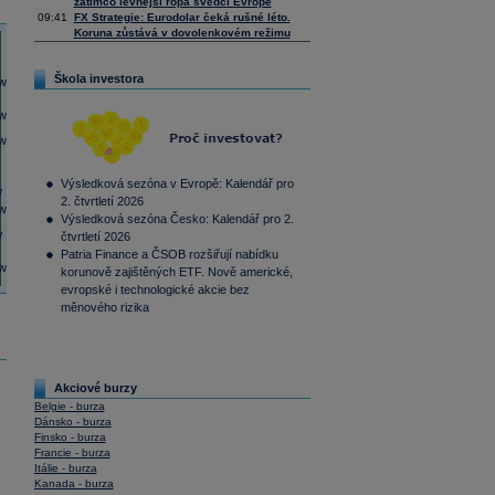
zatímco levnější ropa svědčí Evropě
09:41
FX Strategie: Eurodolar čeká rušné léto.
Koruna zůstává v dovolenkovém režimu
Škola investora
Výsledková sezóna v Evropě: Kalendář pro
2. čtvrtletí 2026
Výsledková sezóna Česko: Kalendář pro 2.
čtvrtletí 2026
Patria Finance a ČSOB rozšiřují nabídku
korunově zajištěných ETF. Nově americké,
evropské i technologické akcie bez
měnového rizika
Akciové burzy
Belgie - burza
Dánsko - burza
Finsko - burza
Francie - burza
Itálie - burza
Kanada - burza