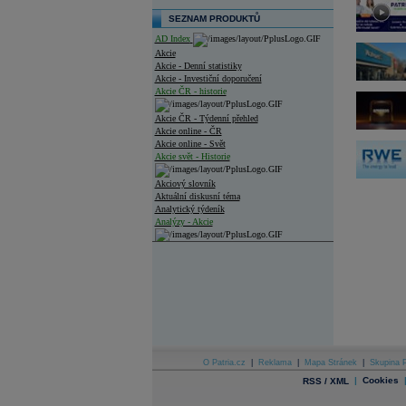
SEZNAM PRODUKTŮ
AD Index
Akcie
Akcie - Denní statistiky
Akcie - Investiční doporučení
Akcie ČR - historie
Akcie ČR - Týdenní přehled
Akcie online - ČR
Akcie online - Svět
Akcie svět - Historie
Akciový slovník
Aktuální diskusní téma
Analytický týdeník
Analýzy - Akcie
Analýzy společností - ČR
Analýzy společností - Střední Evropa
Analýzy společností - Svět
Ankety a diskuze
Archiv - Analýzy online
Archiv - Deník událostí
O Patria.cz
|
Reklama
|
Mapa Stránek
|
Skupina P
|
Cookies
RSS / XML
Archiv - Flash analýzy (svět)