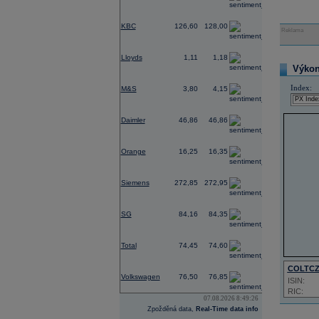
-0,39
KBC
126,60
128,00
Reklama
-2,05
Lloyds
1,11
1,18
Výkon 
-0,73
Index:
M&S
3,80
4,15
-1,05
Daimler
46,86
46,86
2,64
Orange
16,25
16,35
-4,49
Siemens
272,85
272,95
0,51
SG
84,16
84,35
1,00
Total
74,45
74,60
-0,33
COLTC
Volkswagen
76,50
76,85
ISIN:
RIC:
07.08.2026 8:49:26
Zpožděná data,
Real-Time data info