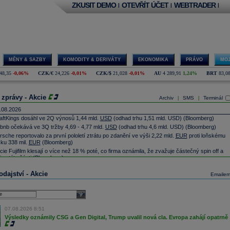
ZKUSIT DEMO
OTEVŘÍT ÚČET
WEBTRADER
|
|
|
MĚNY & SAZBY
KOMODITY & DERIVÁTY
EKONOMIKA
PRÁVO
MOJ
48,35
-0,06%
CZK/€
24,226
-0,01%
CZK/$
21,028
-0,01%
AU
4 289,91
1,24%
BRT
83,0
 zprávy - Akcie
Archiv
SMS
Terminál
|
|
.08.2026
aftKings dosáhl ve 2Q výnosů 1,44 mld.
USD
(odhad trhu 1,51 mld. USD)
(Bloomberg)
rbnb očekává ve 3Q tržby 4,69 - 4,77 mld.
USD
(odhad trhu 4,6 mld. USD)
(Bloomberg)
rsche reportovalo za první pololetí ztrátu po zdanění ve výši 2,22 mld.
EUR
proti loňskému
sku 338 mil.
EUR
(Bloomberg)
cie Fujifilm klesají o více než 18 % poté, co firma oznámila, že zvažuje částečný spin off a
ting této části
(Bloomberg)
mecká pojišťovací společnost
Allianz
zvýšila ve druhém čtvrtletí provozní zisk meziročně o
dajství - Akcie
,6 procenta na rekordních 4,87 miliardy
eur
(ČTK)
Emaile
jvětší polská petrochemická skupina Orlen v letošním prvním pololetí téměř ztrojnásobila
stý zisk na 15,87 miliardy zlotých z 5,67 miliardy zlotých před rokem (Bloomberg)
select
ud v americkém státě Nové Mexiko ve čtvrtek nařídil internetové společnosti Meta Platforms
platit 567 milionů
dolarů
(téměř 12 miliard Kč) za újmy, které její platformy působí mladým
07.08.2026 8:51
dem. Dále firmě nařídil, aby změnila způsob, jakým její platformy fungují pro mladé uživatele ve
átě (ČTK)
Výsledky oznámily CSG a Gen Digital, Trump uvalil nová cla. Evropa zahájí opatrně
tivirová společnost Gen Digital v prvním finančním čtvrtletí zvýšila čistý zisk o téměř 60