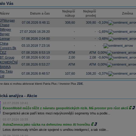
alo Vás
Nejlepší
Nejlepší
Název
Datum a čas
Změna
nákup
prodej
JPMorgan
07.08.2026 8:48:11
308,60
309,80
-0,10%
Chase
Bilfinger
27.07.2026 16:28:20
-
-
-1,65%
Berger
Lennar
07.08.2026 2:04:00
-
-
-3,48%
China
03.10.2018 7:23:16
-
-
-
Constrn Bk
ČEZ
07.08.2026 8:53:19
ATM
ATM
0,00%
BT Group
07.08.2026 6:00:10
2,00
2,08
-0,60%
KOMERČNÍ
07.08.2026 8:53:27
ATM
ATM
0,00%
BANKA
Rio Tinto
07.08.2026 8:48:57
107,60
108,20
-0,37%
Ltd
e data si mohou aktivovat klienti Patria Plus / Investor Plus
ZDE
.
ická analýza - Akcie
10.07.2026 10:41
ExxonMobil může těžit z návratu geopolitických rizik. Má prostor pro růst akcií
Energetické akcie patří letos mezi nejvýkonnější segmenty trhu a podle...
02.07.2026 10:55
AstraZeneca jako sázka na defenzivu mimo AI horečku
Letos dominovaly trhům akcie spojené s umělou inteligencí, a tak stále...
30.06.2026 16:39