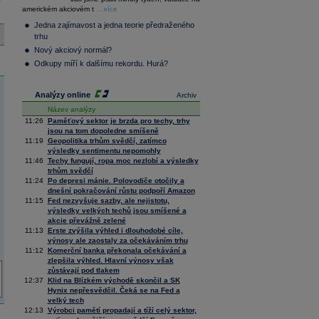
36 128,57
-0,05
americkém akciovém t
Composite
...více
Index
Jedna zajímavost a jedna teorie předraženého
XETRA
trhu
Tecdax
4 000,99
1,37
Nový akciový normál?
Performance
index
Odkupy míří k dalšímu rekordu. Hurá?
Analýzy online
Archiv
Název analýzy
11:26
Paměťový sektor je brzda pro techy, trhy
jsou na tom dopoledne smíšeně
11:19
Geopolitika trhům svědčí, zatímco
výsledky sentimentu nepomohly
11:46
Techy fungují, ropa moc nezlobí a výsledky
trhům svědčí
11:24
Po depresi mánie. Polovodiče otočily a
dnešní pokračování růstu podpoří Amazon
11:15
Fed nezvyšuje sazby, ale nejistotu,
výsledky velkých techů jsou smíšené a
akcie převážně zelené
11:13
Erste zvýšila výhled i dlouhodobé cíle,
výnosy ale zaostaly za očekáváním trhu
11:12
Komerční banka překonala očekávání a
zlepšila výhled. Hlavní výnosy však
zůstávají pod tlakem
12:37
Klid na Blízkém východě skončil a SK
Hynix nepřesvědčil. Čeká se na Fed a
velký tech
12:13
Výrobci pamětí propadají a tíží celý sektor,