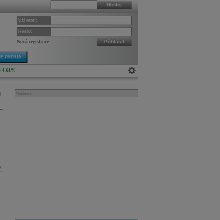
Hledej
Uživatel:
Heslo:
Nová registrace
Přihlásit
E PATRIA
8
4,61%
Reklama
m