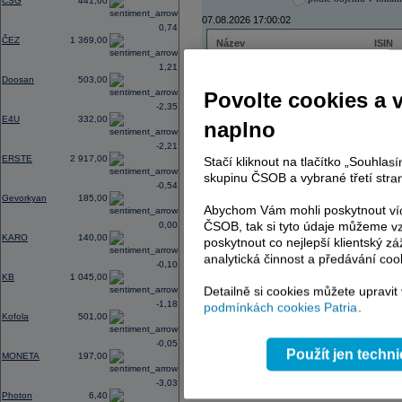
CSG
441,60
07.08.2026 17:00:02
0,74
ČEZ
1 369,00
Název
ISIN
ČEZ
CZ000
1,21
PHILIP MORRIS ČR
CS00
Doosan
503,00
ERSTE BANK
AT000
Povolte cookies a 
TMR
SK112
-2,35
E4U
332,00
naplno
-2,21
ERSTE
2 917,00
Stačí kliknout na tlačítko „Souhla
AD index - vývoj
skupinu ČSOB a vybrané třetí stran
-0,54
Region
Odeslat
Gevorkyan
185,00
select
Abychom Vám mohli poskytnout víc
ČSOB, tak si tyto údaje můžeme vz
0,00
KARO
140,00
poskytnout co nejlepší klientský zá
analytická činnost a předávání coo
-0,10
KB
1 045,00
Detailně si cookies můžete upravit
-1,18
podmínkách cookies Patria
.
Kofola
501,00
-0,05
Použít jen techn
MONETA
197,00
-3,03
Photon
6,40