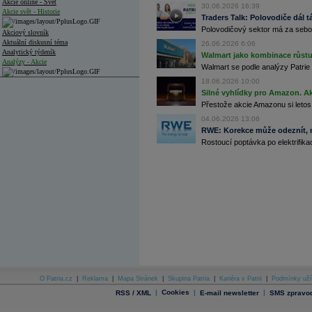
Akcie online - Svět
30.06.2026 16:39
Akcie svět - Historie
Traders Talk: Polovodiče dál tá
Polovodičový sektor má za sebou
Akciový slovník
Aktuální diskusní téma
26.06.2026 6:06
Analytický týdeník
Walmart jako kombinace růstu 
Analýzy - Akcie
Walmart se podle analýzy Patrie 
18.06.2026 10:00
Analýzy společností - ČR
Silné vyhlídky pro Amazon. Ak
Analýzy společností - Střední Evropa
Přestože akcie Amazonu si letos
04.06.2026 13:06
Analýzy společností - Svět
RWE: Korekce může odeznít, n
Rostoucí poptávka po elektrifikac
Ankety a diskuze
Archiv - Analýzy online
Archiv - Deník událostí
Archiv - Flash analýzy (svět)
Archiv - Globální makroekonomické přehledy
Archiv - Horké Zprávy
Archiv - Kalendář událostí
Archiv - Měnová politika
Archiv - Měsíční makroekonomické přehledy
O Patria.cz
|
Reklama
|
Mapa Stránek
|
Skupina Patria
|
Kariéra v Patrii
|
Podmínky uží
Archiv - Souhrnné zprávy o vývoji ČR
|
Cookies
|
|
RSS / XML
E-mail newsletter
SMS zpravod
Archiv - Treasury alerty