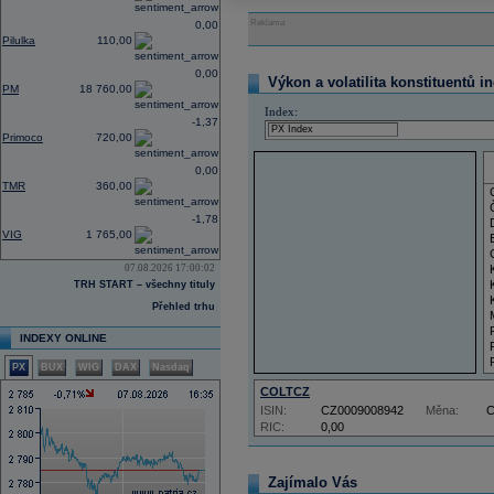
Reklama
0,00
Pilulka
110,00
0,00
Výkon a volatilita konstituentů i
PM
18 760,00
Index:
-1,37
Primoco
720,00
0,00
TMR
360,00
-1,78
VIG
1 765,00
07.08.2026 17:00:02
TRH START – všechny tituly
Přehled trhu
INDEXY ONLINE
PX
BUX
WIG
DAX
Nasdaq
COLTCZ
ISIN:
CZ0009008942
Měna:
RIC:
0,00
Zajímalo Vás