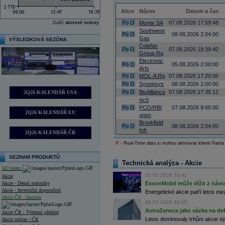
Akce
Název
Datum a čas
Po
O
Munar SA
07.08.2026 17:59:48
Další
akciové indexy
Southwest
Po
O
08.08.2026 2:04:00
Gas
VÝSLEDKOVÁ SEZÓNA
Colefax
Po
O
07.08.2026 18:39:40
Group Rg
Electronic
Po
O
05.08.2026 2:00:00
Arts
Po
O
MOL-A Rg
07.08.2026 17:20:05
Po
O
Synopsys
08.08.2026 2:00:00
Po
O
BioAlliance
07.08.2026 17:35:12
2Q26 KALENDÁŘ USA
4xS
Po
O
PCO/RBI
07.08.2026 9:05:00
2Q26 KALENDÁŘ EU
open
Brookfield
Po
O
08.08.2026 2:04:00
Infr
2Q26 KALENDÁŘ ČR
R
- Real-Time data si mohou aktivovat klienti Patria
SEZNAM PRODUKTŮ
Technická analýza - Akcie
AD Index
10.07.2026 10:41
Akcie
Akcie - Denní statistiky
ExxonMobil může těžit z návrat
Akcie - Investiční doporučení
Energetické akcie patří letos me
Akcie ČR - historie
02.07.2026 10:55
AstraZeneca jako sázka na de
Akcie ČR - Týdenní přehled
Letos dominovaly trhům akcie spoj
Akcie online - ČR