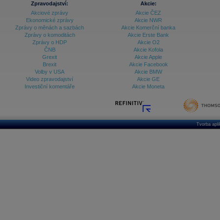
Zpravodajství:
Akcie:
Akciové zprávy
Akcie ČEZ
Archiv - Vývoj české koruny
Ekonomické zprávy
Akcie NWR
Zprávy o měnách a sazbách
Akcie Komerční banka
Archiv analýz - Makroukazatele
Zprávy o komoditách
Akcie Erste Bank
Zprávy o HDP
Akcie O2
Cenové indexy
Cenový kalkulátor
ČNB
Akcie Kofola
Ceny průmyslových výrobců - Data a prognózy
Grexit
Akcie Apple
(ČR)
Brexit
Akcie Facebook
Ceny průmyslových výrobců - Graf (ČR)
Volby v USA
Akcie BMW
Ceny průmyslových výrobců - Kalendář (ČR)
Video zpravodajství
Akcie GE
Ceny průmyslových výrobců - Zpravodajství
Investiční komentáře
Akcie Moneta
CORPORATE WEB SOLUTION
DATA EXPORT
Databanka - Akcie
Databanka - Ceny
Tvorba apl
Databanka - Ekonomický růst
Databanka - Indexy
Databanka - Měnové kurzy
Databanka - Trh práce
Databanka - Úrokové sazby
Databanka - Veřejné rozpočty