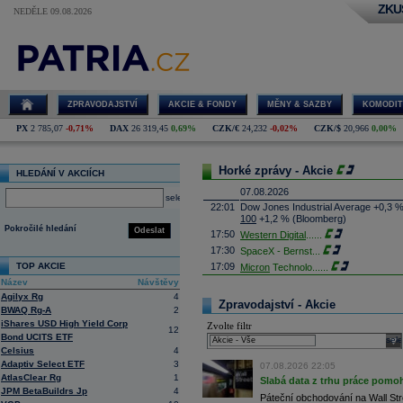
ZKU
NEDĚLE 09.08.2026
ZPRAVODAJSTVÍ
AKCIE & FONDY
MĚNY & SAZBY
KOMODIT
PX
2 785,07
-0,71%
DAX
26 319,45
0,69%
CZK/€
24,232
-0,02%
CZK/$
20,966
0,00%
Horké zprávy - Akcie
HLEDÁNÍ V AKCIÍCH
07.08.2026
select
22:01
Dow Jones Industrial Average +0,3 
100
+1,2 % (Bloomberg)
Pokročilé hledání
Odeslat
17:50
Western Digital
......
17:30
SpaceX - Bernst
...
TOP AKCIE
17:09
Micron
Technolo
......
Název
Návštěvy
16:47
Exxon
Mobil - T
......
Agilyx Rg
4
16:26
Objem obchodů s akciemi na pražské
Zpravodajství - Akcie
BWAQ Rg-A
2
obchodů za poslední rok je 0,665 mld
iShares USD High Yield Corp
Zvolte filtr
16:23
Zvýšení výroby balistických střel A
12
Bond UCITS ETF
nějakou dobu potrvá. Agentuře Reuter
sele
Armin Papperger. Společná výroba 
Celsius
4
doplnit arzenál Spojeným státům, kte
Adaptiv Select ETF
3
07.08.2026 22:05
(ČTK)
AtlasClear Rg
1
Slabá data z trhu práce pomoh
16:07
Conocophillips
......
JPM BetaBuildrs Jp
4
Páteční obchodování na Wall Stre