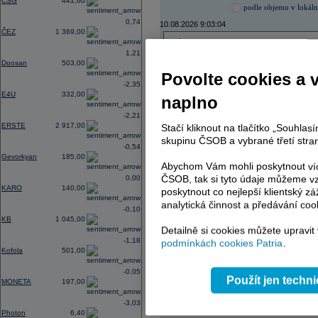
CSG
441,60
podle objemu v lokál
0,74
10.08.2026 9:03:04
ČEZ
1 369,00
Název
ISIN
1,21
TMR
SK1120010287
Doosan
503,00
Povolte cookies a 
-2,35
E4U
332,00
naplno
AD index - vývoj
-2,21
ERSTE
2 917,00
Region
Stačí kliknout na tlačítko „Souhla
Odeslat
select
skupinu ČSOB a vybrané třetí stran
-0,54
Gevorkyan
185,00
Abychom Vám mohli poskytnout víc
ČSOB, tak si tyto údaje můžeme vz
0,00
KARO
140,00
poskytnout co nejlepší klientský zá
analytická činnost a předávání coo
-0,10
KB
1 045,00
Detailně si cookies můžete upravit
-1,18
podmínkách cookies Patria
.
Kofola
501,00
-0,05
Použít jen techn
MONETA
197,00
-3,03
Reklama
Photon
6,40