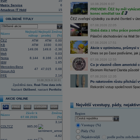
(ČTK)
VGP
10
10.08.2026 6:07
Matrix Service
6
16:07
Conocophillips
......
PREVIEW: ČEZ by měl vykázat 
Amadeus IT Hold
15
15:38
Zisky evropských firem s vysokou trž
konec windfall tax
vzrostly nejvíce od třetího čtvrtletí
ČEZ zveřejní výsledky za druhé čtvrtletí v úte
OBLÍBENÉ TITULY
energetických firem. S odkazem na g
uvedla agentura Reuters. Dobré výsle
07.08.2026 22:05
select
oceli a chemického průmyslu (ČTK)
Slabá data z trhu práce pomoh
Nejlepší
Nejlepší
Změna
15:26
Cloudflare -
JP
......
Název
nákup
prodej
(%)
Páteční obchodování na Wall Stre
15:05
Block - Bernste
...
ČEZ
ATM
ATM
0,00
07.08.2026 17:51
14:49
Airbnb -
JP Mor
......
KB
ATM
1030
0,00
Akcie v optimismu, průmysl v
PKN
149,06
149,6
-2,38
14:24
Roche -
Morgan
......
Dnes se po čase podíváme, jak j
Msft
0,03
13:59
DHL - Bernstein
...
Nokia
8,144
8,166
-1,83
07.08.2026 12:55
13:44
BAE Systems - M
...
IBM
1,65
Co je vlastně cílem americké 
13:04
Jedna z největších světových pořadate
Mercedes-Benz
47
47,015
0,68
Ekonom Richard Clarida působil 
procent v novém provozovateli multi
Group AG
Nový společný podnik založí s invest
PFE
2,14
07.08.2026 12:35
Bestsport O2 arenu a O2 universum vla
10.08.2026 8:50:01
Po raketovém růstu přichází v
investiční společnost, PPF dosud pů
Zpožděná data,
Real-Time data info
Rekordní vstup společnosti Spac
12:09
Akciové podílové fondy za prvních s
Nastavit
Oblíbené
, nastavit
Portfolio
procenta, smíšené fondy 4,4 procent
akciové fondy podle indexu přinesly
AKCIE ONLINE
procenta a dluhopisové fondy 2,5 pr
Největší vzestupy, pády, nejaktiv
11:43
Novo Nordisk -
...
ČR
FREE
CEE
EVROPA
USA
11:27
Jedna z největších světových pořadate
Závěr k
Změna
Region
Název
procent v novém provozovateli multi
07.08.2026
(%)
select
Nový společný podnik založí s invest
3,14
Bestsport O2 arenu a O2 universum vla
Vzestupy (%)
COLTCZ
985,00
investiční společnost, PPF dosud pů
Pády (%)
-4,62
Nejaktivnější
podle počtu zobchod