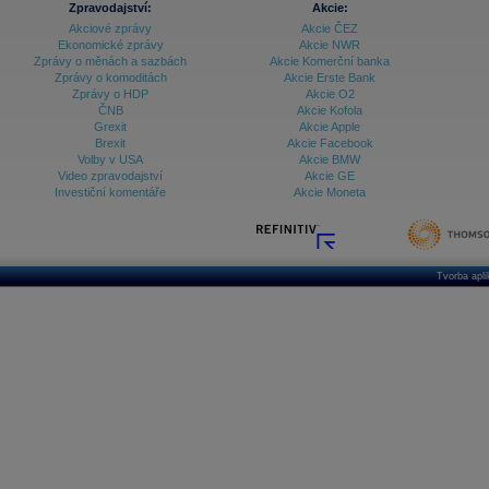
Zpravodajství:
Akcie:
Akciové zprávy
Akcie ČEZ
Archiv - Vývoj české koruny
Ekonomické zprávy
Akcie NWR
Zprávy o měnách a sazbách
Akcie Komerční banka
Archiv analýz - Makroukazatele
Zprávy o komoditách
Akcie Erste Bank
Zprávy o HDP
Akcie O2
Cenové indexy
Cenový kalkulátor
ČNB
Akcie Kofola
Ceny průmyslových výrobců - Data a prognózy
Grexit
Akcie Apple
(ČR)
Brexit
Akcie Facebook
Ceny průmyslových výrobců - Graf (ČR)
Volby v USA
Akcie BMW
Ceny průmyslových výrobců - Kalendář (ČR)
Video zpravodajství
Akcie GE
Ceny průmyslových výrobců - Zpravodajství
Investiční komentáře
Akcie Moneta
CORPORATE WEB SOLUTION
DATA EXPORT
Databanka - Akcie
Databanka - Ceny
Tvorba apl
Databanka - Ekonomický růst
Databanka - Indexy
Databanka - Měnové kurzy
Databanka - Trh práce
Databanka - Úrokové sazby
Databanka - Veřejné rozpočty