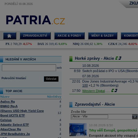
ZKU
PONDĚLÍ 10.08.2026
ZPRAVODAJSTVÍ
AKCIE & FONDY
MĚNY & SAZBY
KOMODIT
PX
2 769,29
-0,57%
DAX
26 319,45
0,69%
NDQ
26 690,62
1,30%
CZK/€
24,246
-0,02%
Horké zprávy - Akcie
HLEDÁNÍ V AKCIÍCH
10.08.2026
select
8:59
Switch požádal o IPO v USA
(Bloomb
07.08.2026
Pokročilé hledání
Odeslat
22:01
Dow Jones Industrial Average +0,3 
100
+1,2 % (Bloomberg)
17:50
Western Digital
......
TOP AKCIE
17:30
SpaceX - Bernst
...
Název
Návštěvy
Agilyx Rg
4
17:09
Micron
Technolo
......
Zpravodajství - Akcie
BWAQ Rg-A
2
16:47
Exxon
Mobil - T
......
iShares USD High Yield Corp
Zvolte filtr
16:26
Objem obchodů s akciemi na pražské
12
Bond UCITS ETF
sele
obchodů za poslední rok je 0,665 mld
Celsius
4
16:23
Zvýšení výroby balistických střel A
Adaptiv Select ETF
3
10.08.2026 8:50
nějakou dobu potrvá. Agentuře Reuter
AtlasClear Rg
1
Armin Papperger. Společná výroba 
Trhy věří Evropě, geopolitická 
JPM BetaBuildrs Jp
4
doplnit arzenál Spojeným státům, kte
Evropské akciové trhy vstupují 