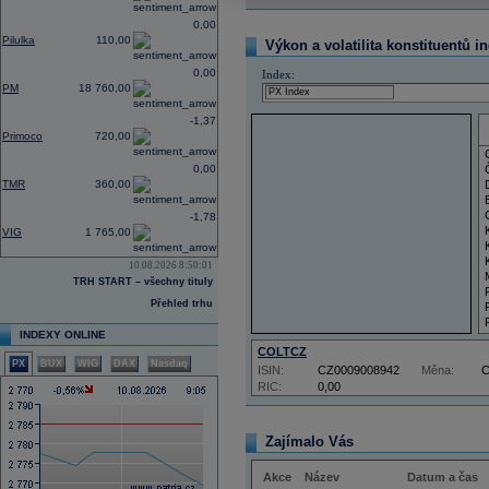
0,00
Pilulka
110,00
Výkon a volatilita konstituentů i
0,00
Index:
PM
18 760,00
-1,37
Primoco
720,00
0,00
TMR
360,00
-1,78
VIG
1 765,00
10.08.2026 8:50:01
TRH START – všechny tituly
Přehled trhu
INDEXY ONLINE
COLTCZ
PX
BUX
WIG
DAX
Nasdaq
ISIN:
CZ0009008942
Měna:
RIC:
0,00
Zajímalo Vás
Akce
Název
Datum a čas