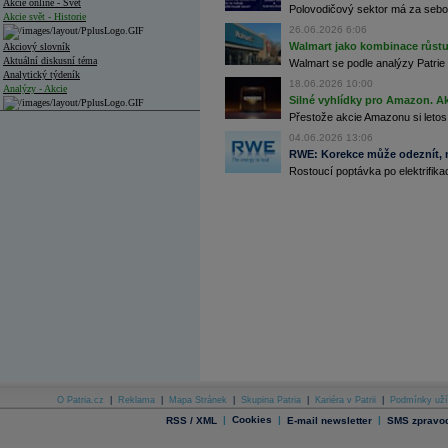
Akcie online - Svět
Polovodičový sektor má za sebou
Akcie svět - Historie
26.06.2026 6:06
Walmart jako kombinace růstu 
Akciový slovník
Aktuální diskusní téma
Walmart se podle analýzy Patrie 
Analytický týdeník
18.06.2026 10:00
Analýzy - Akcie
Silné vyhlídky pro Amazon. Ak
Přestože akcie Amazonu si letos
Analýzy společností - ČR
04.06.2026 13:06
Analýzy společností - Střední Evropa
RWE: Korekce může odeznít, n
Rostoucí poptávka po elektrifikac
Analýzy společností - Svět
Ankety a diskuze
Archiv - Analýzy online
Archiv - Deník událostí
Archiv - Flash analýzy (svět)
Archiv - Globální makroekonomické přehledy
Archiv - Horké Zprávy
Archiv - Kalendář událostí
Archiv - Měnová politika
Archiv - Měsíční makroekonomické přehledy
O Patria.cz
|
Reklama
|
Mapa Stránek
|
Skupina Patria
|
Kariéra v Patrii
|
Podmínky uží
Archiv - Souhrnné zprávy o vývoji ČR
|
Cookies
|
|
RSS / XML
E-mail newsletter
SMS zpravod
Archiv - Treasury alerty