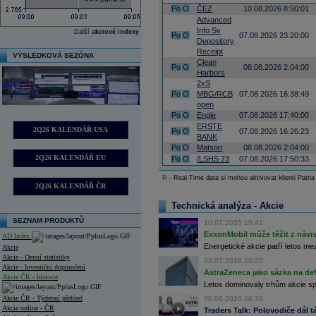
Po
O
ČEZ
10.08.2026 8:50:01
Advanced
Info Sv
Další
akciové indexy
Po
O
07.08.2026 23:20:00
Depository
Receipt
VÝSLEDKOVÁ SEZÓNA
Clean
Po
O
08.08.2026 2:04:00
Harbors
2xS
Po
O
MBG/RCB
07.08.2026 16:38:49
open
Po
O
Engie
07.08.2026 17:40:00
ERSTE
2Q26 KALENDÁŘ USA
Po
O
07.08.2026 16:26:23
BANK
Po
O
Matson
08.08.2026 2:04:00
2Q26 KALENDÁŘ EU
Po
O
/LSHS 73
07.08.2026 17:50:33
R
- Real-Time data si mohou aktivovat klienti Patria
2Q26 KALENDÁŘ ČR
Technická analýza - Akcie
SEZNAM PRODUKTŮ
10.07.2026 10:41
ExxonMobil může těžit z návrat
AD Index
Energetické akcie patří letos me
Akcie
Akcie - Denní statistiky
02.07.2026 10:55
Akcie - Investiční doporučení
AstraZeneca jako sázka na de
Akcie ČR - historie
Letos dominovaly trhům akcie spoj
Akcie ČR - Týdenní přehled
30.06.2026 16:39
Akcie online - ČR
Traders Talk: Polovodiče dál tá