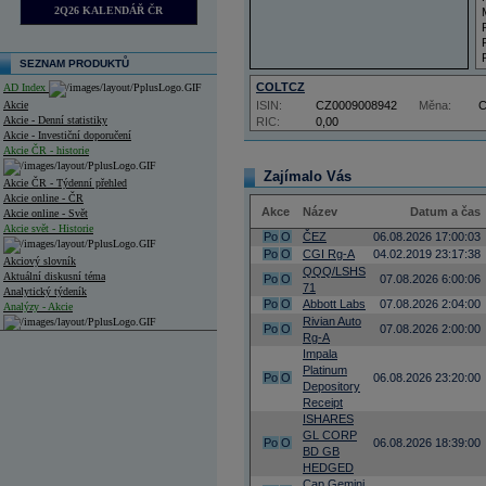
2Q26 KALENDÁŘ ČR
SEZNAM PRODUKTŮ
COLTCZ
AD Index
Akcie
ISIN:
CZ0009008942
Měna:
Akcie - Denní statistiky
RIC:
0,00
Akcie - Investiční doporučení
Akcie ČR - historie
Zajímalo Vás
Akcie ČR - Týdenní přehled
Akcie online - ČR
Akce
Název
Datum a čas
Akcie online - Svět
Akcie svět - Historie
Po
O
ČEZ
06.08.2026 17:00:03
Po
O
CGI Rg-A
04.02.2019 23:17:38
Akciový slovník
QQQ/LSHS
Aktuální diskusní téma
Po
O
07.08.2026 6:00:06
71
Analytický týdeník
Po
O
Abbott Labs
07.08.2026 2:04:00
Analýzy - Akcie
Rivian Auto
Po
O
07.08.2026 2:00:00
Rg-A
Analýzy společností - ČR
Impala
Platinum
Analýzy společností - Střední Evropa
Po
O
06.08.2026 23:20:00
Depository
Receipt
Analýzy společností - Svět
ISHARES
GL CORP
Ankety a diskuze
Po
O
06.08.2026 18:39:00
BD GB
Archiv - Analýzy online
Archiv - Deník událostí
HEDGED
Cap Gemini