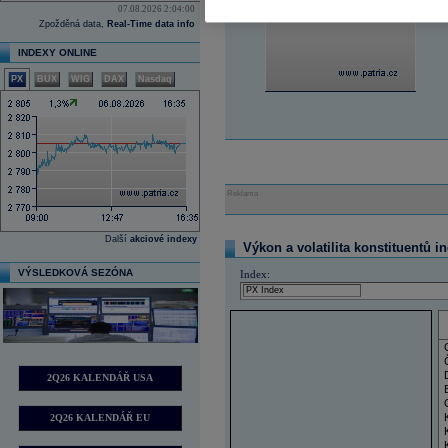
07.08.2026 2:04:00
Zpožděná data,
Real-Time data info
INDEXY ONLINE
PX
BUX
WIG
DAX
Nasdaq
Reklama
Další
akciové indexy
Výkon a volatilita konstituentů i
VÝSLEDKOVÁ SEZÓNA
Index:
2Q26 KALENDÁŘ USA
2Q26 KALENDÁŘ EU