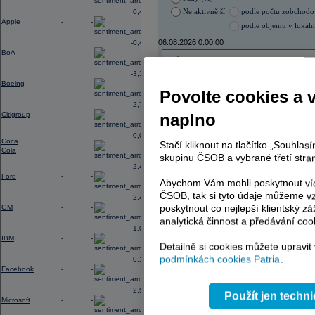
Nejaktivnější
podle počtu zobchod
0,45
Apple
-
-
podle objemu v lokál
06.08.2026 0:00:00
-0,40
BoA
-
-
Název
ISIN
-3,33
VIG
AT000
Boeing
-
-
VIG
AT000
Povolte cookies a 
ERSTE BANK
AT000
-2,78
ERSTE BANK
AT000
Citigroup
-
-
naplno
PHILIP MORRIS ČR
CS00
PHILIP MORRIS ČR
CS00
0,02
TOMA
CZ00
Coca
Stačí kliknout na tlačítko „Souhla
-
-
Cola
ENERGOAQUA
CS00
skupinu ČSOB a vybrané třetí stran
KOMERČNÍ BANKA
CZ00
-2,41
KOMERČNÍ BANKA
CZ00
Ford
-
-
Abychom Vám mohli poskytnout víc
TMR
SK112
TMR
SK112
ČSOB, tak si tyto údaje můžeme vz
-2,49
E4U
CZ00
poskytnout co nejlepší klientský zá
GM
-
-
analytická činnost a předávání coo
-1,06
IBM
-
-
Detailně si cookies můžete upravit
AD index - vývoj
podmínkách cookies Patria
.
0,19
Facebook
-
-
Region
Odeslat
select
2,54
Použít jen techn
Microsoft
-
-