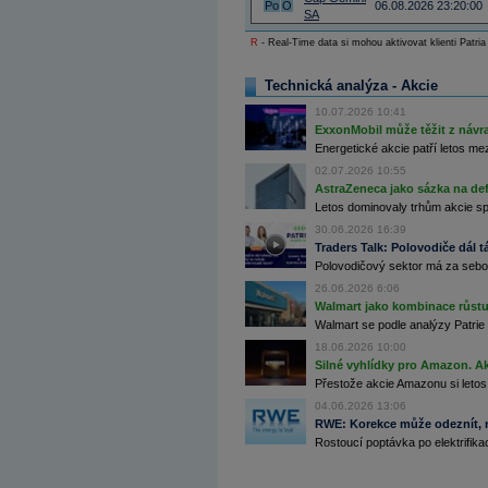
Po
O
06.08.2026 23:20:00
Archiv - Flash analýzy (svět)
SA
R
- Real-Time data si mohou aktivovat klienti Patria
Archiv - Globální makroekonomické přehledy
Archiv - Horké Zprávy
Technická analýza - Akcie
Archiv - Kalendář událostí
10.07.2026 10:41
Archiv - Měnová politika
ExxonMobil může těžit z návrat
Energetické akcie patří letos me
Archiv - Měsíční makroekonomické přehledy
02.07.2026 10:55
Archiv - Souhrnné zprávy o vývoji ČR
AstraZeneca jako sázka na de
Letos dominovaly trhům akcie spoj
Archiv - Treasury alerty
30.06.2026 16:39
Archiv - Vývoj české koruny
Traders Talk: Polovodiče dál tá
Polovodičový sektor má za sebou
Archiv analýz - Makroukazatele
26.06.2026 6:06
Cenové indexy
Walmart jako kombinace růstu 
Cenový kalkulátor
Walmart se podle analýzy Patrie 
Ceny průmyslových výrobců - Data a prognózy
18.06.2026 10:00
(ČR)
Silné vyhlídky pro Amazon. Ak
Ceny průmyslových výrobců - Graf (ČR)
Přestože akcie Amazonu si letos
Ceny průmyslových výrobců - Kalendář (ČR)
Ceny průmyslových výrobců - Zpravodajství
04.06.2026 13:06
CORPORATE WEB SOLUTION
RWE: Korekce může odeznít, n
DATA EXPORT
Rostoucí poptávka po elektrifikac
Databanka - Akcie
Databanka - Ceny