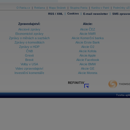
Databanka - Ekonomický růst
O Patria.cz
|
Reklama
|
Mapa Stránek
|
Skupina Patria
|
Kariéra v Patrii
|
Podmínky uží
|
Cookies
|
|
RSS / XML
E-mail newsletter
SMS zpravod
Databanka - Indexy
Databanka - Měnové kurzy
Zpravodajství:
Akcie:
Akciové zprávy
Akcie ČEZ
Databanka - Trh práce
Ekonomické zprávy
Akcie NWR
Zprávy o měnách a sazbách
Akcie Komerční banka
Databanka - Úrokové sazby
Zprávy o komoditách
Akcie Erste Bank
Zprávy o HDP
Akcie O2
Databanka - Veřejné rozpočty
ČNB
Akcie Kofola
Grexit
Akcie Apple
Databanka - Zahraniční obchod a platební
Brexit
Akcie Facebook
bilance
Volby v USA
Akcie BMW
Databanka akcie - ČR
Video zpravodajství
Akcie GE
Investiční komentáře
Akcie Moneta
Databanka akcie - Svět
Denní finanční zpravodaj
Denní kalendář událostí
Denní přehled - Akcie CEE
Tvorba apl
Denní přehled - Akcie ČR
Denní přehled - Akcie Svět
Dlouhé sazby - CZK dluhopisy vs. Swapy
Dlouhé sazby - Dlouhodobá výnosová křivka