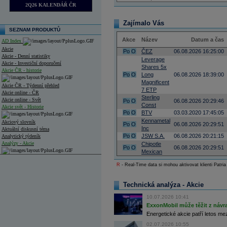
2Q26 KALENDÁŘ ČR
Zajímalo Vás
SEZNAM PRODUKTŮ
Akce
Název
Datum a čas
AD Index
Akcie
Po
O
ČEZ
06.08.2026 16:25:00
Akcie - Denní statistiky
Leverage
Akcie - Investiční doporučení
Shares 5x
Akcie ČR - historie
Po
O
Long
06.08.2026 18:39:00
Magnificent
Akcie ČR - Týdenní přehled
7 ETP
Akcie online - ČR
Sterling
Akcie online - Svět
Po
O
06.08.2026 20:29:46
Const
Akcie svět - Historie
Po
O
BTV
03.03.2020 17:45:05
Kennametal
Akciový slovník
Po
O
06.08.2026 20:29:51
Inc
Aktuální diskusní téma
Po
O
JSW S.A.
06.08.2026 20:21:15
Analytický týdeník
Analýzy - Akcie
Chipotle
Po
O
06.08.2026 20:29:51
Mexican
Analýzy společností - ČR
R
- Real-Time data si mohou aktivovat klienti Patria
Analýzy společností - Střední Evropa
Technická analýza - Akcie
Analýzy společností - Svět
10.07.2026 10:41
Ankety a diskuze
ExxonMobil může těžit z návrat
Archiv - Analýzy online
Energetické akcie patří letos me
Archiv - Deník událostí
02.07.2026 10:55