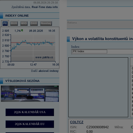
06.08.2026 20:29:50
Zpožděná data,
Real-Time data info
INDEXY ONLINE
Reklama
PX
BUX
WIG
DAX
Nasdaq
Výkon a volatilita konstituentů i
Index:
Další
akciové indexy
VÝSLEDKOVÁ SEZÓNA
2Q26 KALENDÁŘ USA
COLTCZ
2Q26 KALENDÁŘ EU
ISIN:
CZ0009008942
Měna:
RIC:
0,00