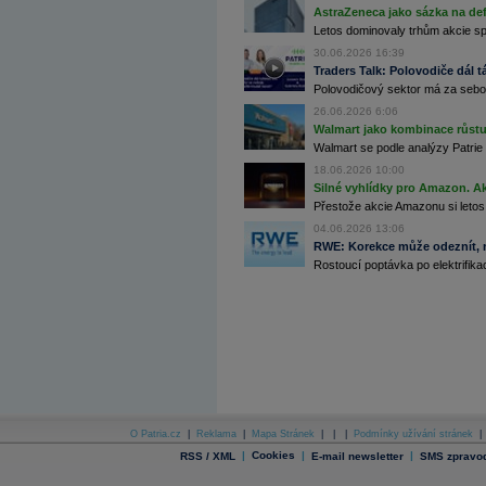
AstraZeneca jako sázka na de
Archiv - Flash analýzy (svět)
Letos dominovaly trhům akcie spoj
Archiv - Globální makroekonomické přehledy
30.06.2026 16:39
Traders Talk: Polovodiče dál tá
Archiv - Horké Zprávy
Polovodičový sektor má za sebou
Archiv - Kalendář událostí
26.06.2026 6:06
Archiv - Měnová politika
Walmart jako kombinace růstu 
Walmart se podle analýzy Patrie 
Archiv - Měsíční makroekonomické přehledy
18.06.2026 10:00
Archiv - Souhrnné zprávy o vývoji ČR
Silné vyhlídky pro Amazon. Ak
Přestože akcie Amazonu si letos
Archiv - Treasury alerty
04.06.2026 13:06
Archiv - Vývoj české koruny
RWE: Korekce může odeznít, n
Rostoucí poptávka po elektrifikac
Archiv analýz - Makroukazatele
Cenové indexy
Cenový kalkulátor
Ceny průmyslových výrobců - Data a prognózy
(ČR)
Ceny průmyslových výrobců - Graf (ČR)
Ceny průmyslových výrobců - Kalendář (ČR)
Ceny průmyslových výrobců - Zpravodajství
CORPORATE WEB SOLUTION
DATA EXPORT
O Patria.cz
|
Reklama
|
Mapa Stránek
|
|
|
Podmínky užívání stránek
|
Databanka - Akcie
|
Cookies
|
|
RSS / XML
E-mail newsletter
SMS zpravod
Databanka - Ceny