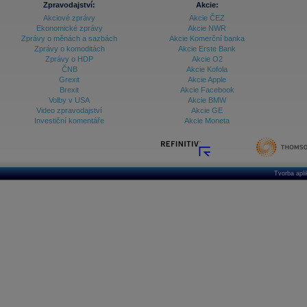
Zpravodajství:
Akcie:
Databanka - Ekonomický růst
Akciové zprávy
Akcie ČEZ
Ekonomické zprávy
Akcie NWR
Databanka - Indexy
Zprávy o měnách a sazbách
Akcie Komerční banka
Zprávy o komoditách
Akcie Erste Bank
Databanka - Měnové kurzy
Zprávy o HDP
Akcie O2
ČNB
Akcie Kofola
Databanka - Trh práce
Grexit
Akcie Apple
Brexit
Akcie Facebook
Databanka - Úrokové sazby
Volby v USA
Akcie BMW
Video zpravodajství
Akcie GE
Databanka - Veřejné rozpočty
Investiční komentáře
Akcie Moneta
Databanka - Zahraniční obchod a platební
bilance
Databanka akcie - ČR
Tvorba apl
Databanka akcie - Svět
Denní finanční zpravodaj
Denní kalendář událostí
Denní přehled - Akcie CEE
Denní přehled - Akcie ČR
Denní přehled - Akcie Svět
Dlouhé sazby - CZK dluhopisy vs. Swapy
Dlouhé sazby - Dlouhodobá výnosová křivka