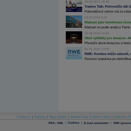
30.06.2026 16:39
Archiv - Flash analýzy (svět)
Traders Talk: Polovodiče dál tá
Polovodičový sektor má za sebou
Archiv - Globální makroekonomické přehledy
26.06.2026 6:06
Archiv - Horké Zprávy
Walmart jako kombinace růstu 
Archiv - Kalendář událostí
Walmart se podle analýzy Patrie 
18.06.2026 10:00
Archiv - Měnová politika
Silné vyhlídky pro Amazon. Ak
Archiv - Měsíční makroekonomické přehledy
Přestože akcie Amazonu si letos
Archiv - Souhrnné zprávy o vývoji ČR
04.06.2026 13:06
RWE: Korekce může odeznít, n
Archiv - Treasury alerty
Rostoucí poptávka po elektrifikac
Archiv - Vývoj české koruny
Archiv analýz - Makroukazatele
Cenové indexy
Cenový kalkulátor
Ceny průmyslových výrobců - Data a prognózy
(ČR)
Ceny průmyslových výrobců - Graf (ČR)
Ceny průmyslových výrobců - Kalendář (ČR)
Ceny průmyslových výrobců - Zpravodajství
CORPORATE WEB SOLUTION
DATA EXPORT
O Patria.cz
|
Reklama
|
Mapa Stránek
|
Skupina Patria
|
Kariéra v Patrii
|
Podmínky uží
Databanka - Akcie
|
Cookies
|
|
RSS / XML
E-mail newsletter
SMS zpravod
Databanka - Ceny