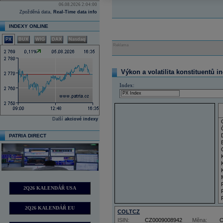
06.08.2026 2:04:00
Zpožděná data,
Real-Time data info
INDEXY ONLINE
PX
BUX
WIG
DAX
Nasdaq
Reklama
Výkon a volatilita konstituentů i
Index:
Další
akciové indexy
PATRIA DIRECT
2Q26 KALENDÁŘ USA
2Q26 KALENDÁŘ EU
COLTCZ
ISIN:
CZ0009008942
Měna: