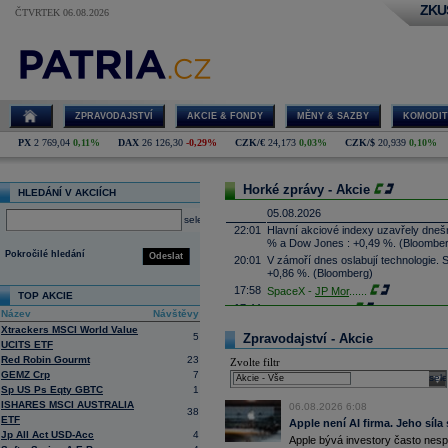
ZKU
ČTVRTEK 06.08.2026
ZPRAVODAJSTVÍ
AKCIE & FONDY
MĚNY & SAZBY
KOMODIT
PX
2 769,04
0,11%
DAX
26 126,30
-0,29%
CZK/€
24,173
0,03%
CZK/$
20,939
0,10%
Horké zprávy - Akcie
HLEDÁNÍ V AKCIÍCH
05.08.2026
select
22:01
Hlavní akciové indexy uzavřely dne
% a Dow Jones : +0,49 %. (Bloombe
Pokročilé hledání
Odeslat
20:01
V zámoří dnes oslabují technologie.
+0,86 %. (Bloomberg)
17:58
SpaceX -
JP Mor
......
TOP AKCIE
17:44
Palantir Techno
...
Název
Návštěvy
17:29
McDonald's
-
JP
......
Xtrackers MSCI World Value
5
Zpravodajství - Akcie
17:16
UCITS ETF
Booking.com - T
...
Red Robin Gourmt
23
Zvolte filtr
17:08
CSG získala podíl v kanadské firmě 
GEMZ Crp
7
systémy, technologie protivzdušné ob
sele
výši podílu ale nesdělila. Cílem inve
Sp US Ps Eqty GBTC
1
prosadit je zejména na trzích člens
ISHARES MSCI AUSTRALIA
06.08.2026 6:08
38
16:45
Arista Networks
...
ETF
Apple není AI firma. Jeho síla
Jp All Act USD-Acc
4
16:27
AMD
-
JP Morga
......
Apple bývá investory často nesp