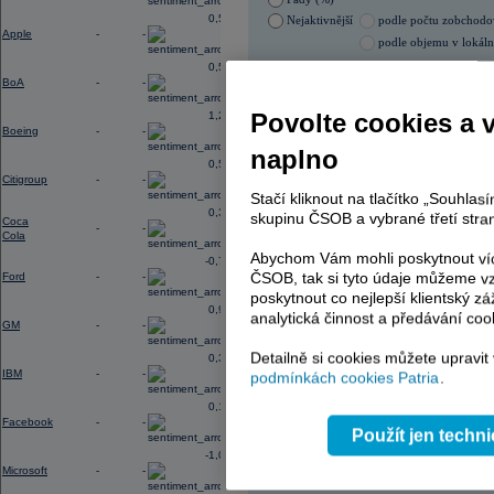
0,52
Nejaktivnější
podle počtu zobchod
Apple
-
-
podle objemu v lokál
0,56
05.08.2026 0:00:00
BoA
-
-
Název
ISIN
Povolte cookies a 
1,28
ERSTE BANK
AT00
Boeing
-
-
ERSTE BANK
AT00
naplno
PHILIP MORRIS ČR
CS00
0,56
PHILIP MORRIS ČR
CS00
Citigroup
-
-
TOMA
CZ00
Stačí kliknout na tlačítko „Souhla
ENERGOAQUA
CS00
0,31
skupinu ČSOB a vybrané třetí stran
Coca
-
-
Cola
Abychom Vám mohli poskytnout víc
-0,77
ČSOB, tak si tyto údaje můžeme vz
Ford
-
-
AD index - vývoj
poskytnout co nejlepší klientský zá
Region
0,96
Odeslat
analytická činnost a předávání coo
GM
-
-
select
Detailně si cookies můžete upravit
0,33
IBM
-
-
podmínkách cookies Patria
.
0,14
Facebook
-
-
Použít jen techn
-1,09
Microsoft
-
-