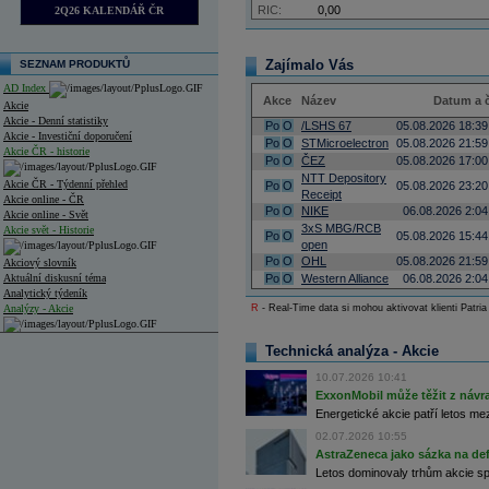
RIC:
0,00
2Q26 KALENDÁŘ ČR
Zajímalo Vás
SEZNAM PRODUKTŮ
AD Index
Akce
Název
Datum a 
Akcie
Akcie - Denní statistiky
Po
O
/LSHS 67
05.08.2026 18:39
Akcie - Investiční doporučení
Po
O
STMicroelectron
05.08.2026 21:59
Akcie ČR - historie
Po
O
ČEZ
05.08.2026 17:00
NTT Depository
Akcie ČR - Týdenní přehled
Po
O
05.08.2026 23:20
Receipt
Akcie online - ČR
Po
O
NIKE
06.08.2026 2:04
Akcie online - Svět
3xS MBG/RCB
Akcie svět - Historie
Po
O
05.08.2026 15:44
open
Po
O
OHL
05.08.2026 21:59
Akciový slovník
Aktuální diskusní téma
Po
O
Western Alliance
06.08.2026 2:04
Analytický týdeník
Analýzy - Akcie
R
- Real-Time data si mohou aktivovat klienti Patria
Analýzy společností - ČR
Technická analýza - Akcie
Analýzy společností - Střední Evropa
10.07.2026 10:41
ExxonMobil může těžit z návrat
Analýzy společností - Svět
Energetické akcie patří letos me
02.07.2026 10:55
Ankety a diskuze
AstraZeneca jako sázka na de
Archiv - Analýzy online
Archiv - Deník událostí
Letos dominovaly trhům akcie spoj