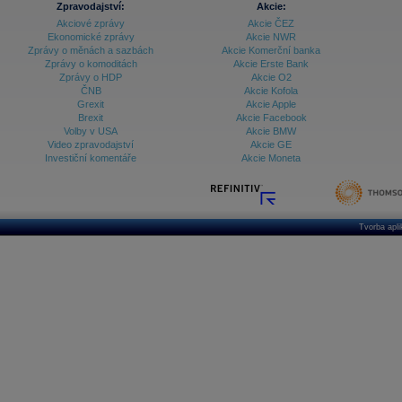
Zpravodajství:
Akcie:
Databanka - Ekonomický růst
Akciové zprávy
Akcie ČEZ
Ekonomické zprávy
Akcie NWR
Databanka - Indexy
Zprávy o měnách a sazbách
Akcie Komerční banka
Zprávy o komoditách
Akcie Erste Bank
Databanka - Měnové kurzy
Zprávy o HDP
Akcie O2
ČNB
Akcie Kofola
Databanka - Trh práce
Grexit
Akcie Apple
Brexit
Akcie Facebook
Databanka - Úrokové sazby
Volby v USA
Akcie BMW
Video zpravodajství
Akcie GE
Databanka - Veřejné rozpočty
Investiční komentáře
Akcie Moneta
Databanka - Zahraniční obchod a platební
bilance
Databanka akcie - ČR
Tvorba apl
Databanka akcie - Svět
Denní finanční zpravodaj
Denní kalendář událostí
Denní přehled - Akcie CEE
Denní přehled - Akcie ČR
Denní přehled - Akcie Svět
Dlouhé sazby - CZK dluhopisy vs. Swapy
Dlouhé sazby - Dlouhodobá výnosová křivka