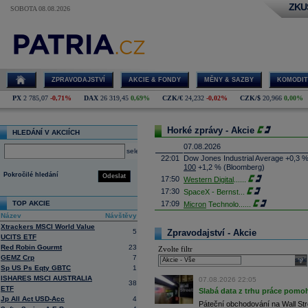
ZKU
SOBOTA 08.08.2026
ZPRAVODAJSTVÍ
AKCIE & FONDY
MĚNY & SAZBY
KOMODIT
PX
2 785,07
-0,71%
DAX
26 319,45
0,69%
CZK/€
24,232
-0,02%
CZK/$
20,966
0,00%
Horké zprávy - Akcie
HLEDÁNÍ V AKCIÍCH
07.08.2026
select
22:01
Dow Jones Industrial Average +0,3 
100
+1,2 % (Bloomberg)
Pokročilé hledání
Odeslat
17:50
Western Digital
......
17:30
SpaceX - Bernst
...
TOP AKCIE
17:09
Micron
Technolo
......
Název
Návštěvy
16:47
Exxon
Mobil - T
......
Xtrackers MSCI World Value
16:26
Objem obchodů s akciemi na pražské
5
Zpravodajství - Akcie
UCITS ETF
obchodů za poslední rok je 0,665 mld
Red Robin Gourmt
23
Zvolte filtr
16:23
Zvýšení výroby balistických střel A
GEMZ Crp
7
nějakou dobu potrvá. Agentuře Reuter
sele
Armin Papperger. Společná výroba 
Sp US Ps Eqty GBTC
1
doplnit arzenál Spojeným státům, kte
ISHARES MSCI AUSTRALIA
07.08.2026 22:05
38
(ČTK)
ETF
Slabá data z trhu práce pomoh
16:07
Conocophillips
......
Jp All Act USD-Acc
4
Páteční obchodování na Wall Stre