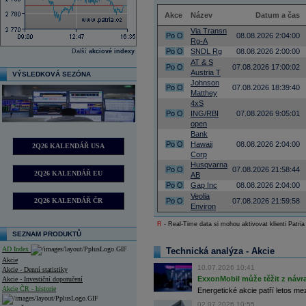
Akce
Název
Datum a čas
Via Transn
Po
O
08.08.2026 2:04:00
Rg-A
Po
O
SNDL Rg
08.08.2026 2:00:00
Další
akciové indexy
AT & S
Po
O
07.08.2026 17:00:02
Austria T
VÝSLEDKOVÁ SEZÓNA
Johnson
Po
O
07.08.2026 18:39:40
Matthey
4xS
Po
O
ING/RBI
07.08.2026 9:05:01
open
Bank
Po
O
Hawaii
08.08.2026 2:04:00
2Q26 KALENDÁŘ USA
Corp
Husqvarna
Po
O
07.08.2026 21:58:44
2Q26 KALENDÁŘ EU
AB
Po
O
Gap Inc
08.08.2026 2:04:00
Veolia
2Q26 KALENDÁŘ ČR
Po
O
07.08.2026 21:59:58
Environ
R
- Real-Time data si mohou aktivovat klienti Patria
SEZNAM PRODUKTŮ
AD Index
Technická analýza - Akcie
Akcie
10.07.2026 10:41
Akcie - Denní statistiky
ExxonMobil může těžit z návrat
Akcie - Investiční doporučení
Akcie ČR - historie
Energetické akcie patří letos me
02.07.2026 10:55