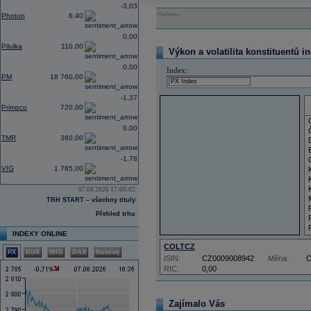
-3,03
Reklama
Photon
6,40
0,00
Pilulka
110,00
Výkon a volatilita konstituentů i
0,00
Index:
PM
18 760,00
-1,37
Primoco
720,00
0,00
TMR
360,00
-1,78
VIG
1 765,00
07.08.2026 17:00:02
TRH START – všechny tituly
Přehled trhu
INDEXY ONLINE
COLTCZ
PX
BUX
WIG
DAX
Nasdaq
ISIN:
CZ0009008942
Měna:
RIC:
0,00
Zajímalo Vás