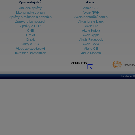
Zpravodajství:
Akcie:
Akciové zprávy
Akcie ČEZ
Archiv - Treasury alerty
Ekonomické zprávy
Akcie NWR
Zprávy o měnách a sazbách
Akcie Komerční banka
Archiv - Vývoj české koruny
Zprávy o komoditách
Akcie Erste Bank
Zprávy o HDP
Akcie O2
Archiv analýz - Makroukazatele
ČNB
Akcie Kofola
Grexit
Akcie Apple
Cenové indexy
Cenový kalkulátor
Brexit
Akcie Facebook
Ceny průmyslových výrobců - Data a prognózy
Volby v USA
Akcie BMW
(ČR)
Video zpravodajství
Akcie GE
Ceny průmyslových výrobců - Graf (ČR)
Investiční komentáře
Akcie Moneta
Ceny průmyslových výrobců - Kalendář (ČR)
Ceny průmyslových výrobců - Zpravodajství
CORPORATE WEB SOLUTION
DATA EXPORT
Databanka - Akcie
Tvorba apl
Databanka - Ceny
Databanka - Ekonomický růst
Databanka - Indexy
Databanka - Měnové kurzy
Databanka - Trh práce
Databanka - Úrokové sazby