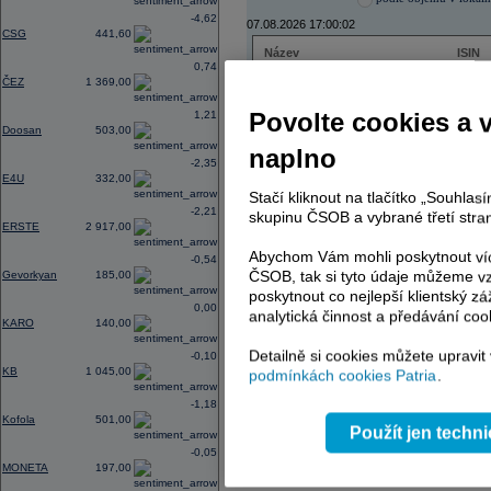
-4,62
07.08.2026 17:00:02
CSG
441,60
Název
ISIN
0,74
ČEZ
CZ000
ČEZ
1 369,00
PHILIP MORRIS ČR
CS00
ERSTE BANK
AT000
Povolte cookies a 
1,21
TMR
SK112
Doosan
503,00
naplno
-2,35
E4U
332,00
Stačí kliknout na tlačítko „Souhla
AD index - vývoj
-2,21
skupinu ČSOB a vybrané třetí stran
ERSTE
2 917,00
Region
Odeslat
select
Abychom Vám mohli poskytnout víc
-0,54
ČSOB, tak si tyto údaje můžeme vz
Gevorkyan
185,00
poskytnout co nejlepší klientský zá
0,00
analytická činnost a předávání coo
KARO
140,00
Detailně si cookies můžete upravit
-0,10
KB
1 045,00
podmínkách cookies Patria
.
-1,18
Kofola
501,00
Použít jen techn
-0,05
MONETA
197,00