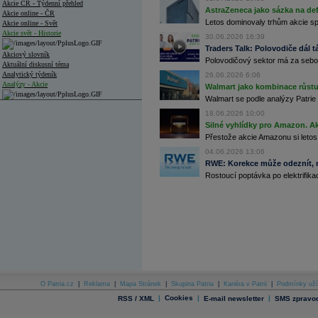
Akcie ČR - Týdenní přehled
AstraZeneca jako sázka na de
Akcie online - ČR
Letos dominovaly trhům akcie spoj
Akcie online - Svět
Akcie svět - Historie
30.06.2026 16:39
Traders Talk: Polovodiče dál tá
Akciový slovník
Polovodičový sektor má za sebou
Aktuální diskusní téma
Analytický týdeník
26.06.2026 6:06
Analýzy - Akcie
Walmart jako kombinace růstu 
Walmart se podle analýzy Patrie 
Analýzy společností - ČR
18.06.2026 10:00
Silné vyhlídky pro Amazon. Ak
Analýzy společností - Střední Evropa
Přestože akcie Amazonu si letos
Analýzy společností - Svět
04.06.2026 13:06
RWE: Korekce může odeznít, n
Ankety a diskuze
Rostoucí poptávka po elektrifikac
Archiv - Analýzy online
Archiv - Deník událostí
Archiv - Flash analýzy (svět)
Archiv - Globální makroekonomické přehledy
Archiv - Horké Zprávy
Archiv - Kalendář událostí
Archiv - Měnová politika
O Patria.cz
|
Reklama
|
Mapa Stránek
|
Skupina Patria
|
Kariéra v Patrii
|
Podmínky uží
|
Cookies
|
|
RSS / XML
E-mail newsletter
SMS zpravod
Archiv - Měsíční makroekonomické přehledy
Archiv - Souhrnné zprávy o vývoji ČR