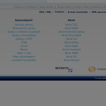
Databanka - Ekonomický růst
O Patria.cz
|
Reklama
|
Mapa Stránek
|
Skupina Patria
|
Kariéra v Patrii
|
Podmínky uží
|
Cookies
|
|
RSS / XML
E-mail newsletter
SMS zpravod
Databanka - Indexy
Databanka - Měnové kurzy
Zpravodajství:
Akcie:
Akciové zprávy
Akcie ČEZ
Databanka - Trh práce
Ekonomické zprávy
Akcie NWR
Zprávy o měnách a sazbách
Akcie Komerční banka
Databanka - Úrokové sazby
Zprávy o komoditách
Akcie Erste Bank
Zprávy o HDP
Akcie O2
Databanka - Veřejné rozpočty
ČNB
Akcie Kofola
Grexit
Akcie Apple
Databanka - Zahraniční obchod a platební
Brexit
Akcie Facebook
bilance
Volby v USA
Akcie BMW
Databanka akcie - ČR
Video zpravodajství
Akcie GE
Investiční komentáře
Akcie Moneta
Databanka akcie - Svět
Denní finanční zpravodaj
Denní kalendář událostí
Denní přehled - Akcie CEE
Tvorba apl
Denní přehled - Akcie ČR
Denní přehled - Akcie Svět
Dlouhé sazby - CZK dluhopisy vs. Swapy
Dlouhé sazby - Dlouhodobá výnosová křivka