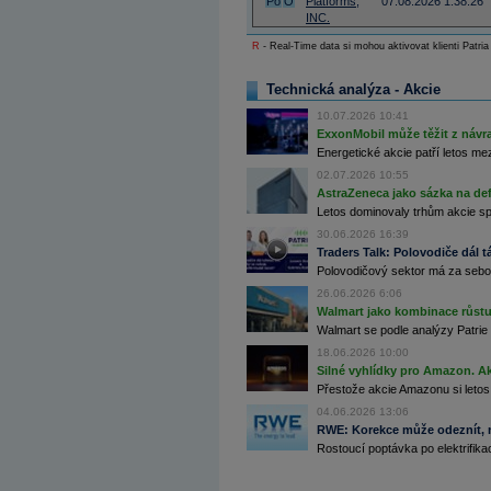
Po
O
Platforms,
07.08.2026 1:38:26
Archiv - Flash analýzy (svět)
INC.
Archiv - Globální makroekonomické přehledy
R
- Real-Time data si mohou aktivovat klienti Patria
Archiv - Horké Zprávy
Technická analýza - Akcie
Archiv - Kalendář událostí
10.07.2026 10:41
Archiv - Měnová politika
ExxonMobil může těžit z návrat
Energetické akcie patří letos me
Archiv - Měsíční makroekonomické přehledy
02.07.2026 10:55
Archiv - Souhrnné zprávy o vývoji ČR
AstraZeneca jako sázka na de
Archiv - Treasury alerty
Letos dominovaly trhům akcie spoj
30.06.2026 16:39
Archiv - Vývoj české koruny
Traders Talk: Polovodiče dál tá
Polovodičový sektor má za sebou
Archiv analýz - Makroukazatele
26.06.2026 6:06
Cenové indexy
Walmart jako kombinace růstu 
Cenový kalkulátor
Walmart se podle analýzy Patrie 
Ceny průmyslových výrobců - Data a prognózy
18.06.2026 10:00
(ČR)
Silné vyhlídky pro Amazon. Ak
Ceny průmyslových výrobců - Graf (ČR)
Ceny průmyslových výrobců - Kalendář (ČR)
Přestože akcie Amazonu si letos
Ceny průmyslových výrobců - Zpravodajství
04.06.2026 13:06
CORPORATE WEB SOLUTION
RWE: Korekce může odeznít, n
DATA EXPORT
Databanka - Akcie
Rostoucí poptávka po elektrifikac
Databanka - Ceny