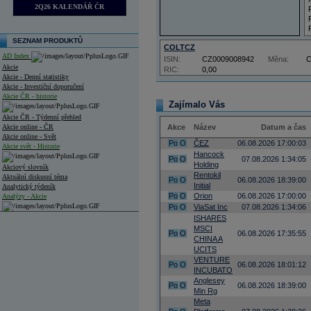
2Q26 KALENDÁŘ ČR
SEZNAM PRODUKTŮ
COLTCZ
AD Index
ISIN:
CZ0009008942
Měna:
Akcie
RIC:
0,00
Akcie - Denní statistiky
Akcie - Investiční doporučení
Akcie ČR - historie
Zajímalo Vás
Akcie ČR - Týdenní přehled
Akcie online - ČR
Akce
Název
Datum a čas
Akcie online - Svět
Po
O
ČEZ
06.08.2026 17:00:03
Akcie svět - Historie
Hancock
Po
O
07.08.2026 1:34:05
Holding
Akciový slovník
Rentokil
Aktuální diskusní téma
Po
O
06.08.2026 18:39:00
Initial
Analytický týdeník
Po
O
Orion
06.08.2026 17:00:00
Analýzy - Akcie
Po
O
ViaSat Inc
07.08.2026 1:34:06
Analýzy společností - ČR
ISHARES
MSCI
Po
O
06.08.2026 17:35:55
Analýzy společností - Střední Evropa
CHINA A
UCITS
Analýzy společností - Svět
VENTURE
Po
O
06.08.2026 18:01:12
INCUBATO
Ankety a diskuze
Anglesey
Po
O
06.08.2026 18:39:00
Archiv - Analýzy online
Min Rg
Archiv - Deník událostí
Meta