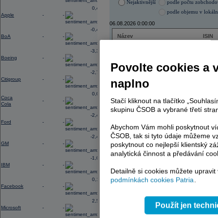
Nejaktivnější
podle počtu zobchod
0,45
podle objemu v lokál
Apple
-
-
06.08.2026 0:00:00
-0,40
Název
ISIN
BoA
-
-
VIG
AT000
-3,33
VIG
AT000
Boeing
-
-
ERSTE BANK
AT000
Povolte cookies a 
ERSTE BANK
AT000
-2,78
PHILIP MORRIS ČR
CS00
Citigroup
-
-
naplno
PHILIP MORRIS ČR
CS00
TMR
SK112
0,02
Coca
TMR
SK112
Stačí kliknout na tlačítko „Souhla
-
-
Cola
E4U
CZ00
skupinu ČSOB a vybrané třetí stran
TOMA
CZ00
-2,41
ENERGOAQUA
CS00
Ford
-
-
Abychom Vám mohli poskytnout víc
KOMERČNÍ BANKA
CZ00
KOMERČNÍ BANKA
CZ00
ČSOB, tak si tyto údaje můžeme vz
-2,49
GM
-
-
poskytnout co nejlepší klientský zá
analytická činnost a předávání coo
-1,06
IBM
-
-
AD index - vývoj
Detailně si cookies můžete upravit
podmínkách cookies Patria
.
0,19
Region
Odeslat
Facebook
-
-
select
2,54
Použít jen techn
Microsoft
-
-