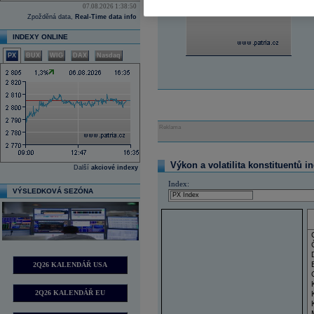
07.08.2026 1:38:50
Zpožděná data,
Real-Time data info
INDEXY ONLINE
PX
BUX
WIG
DAX
Nasdaq
Reklama
Výkon a volatilita konstituentů i
Další
akciové indexy
Index:
VÝSLEDKOVÁ SEZÓNA
2Q26 KALENDÁŘ USA
2Q26 KALENDÁŘ EU