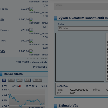
Reklama
0,00
Pilulka
110,00
0,00
Výkon a volatilita konstituentů i
PM
18 760,00
Index:
-1,37
Primoco
720,00
0,00
TMR
360,00
-1,78
VIG
1 765,00
07.08.2026 17:00:02
TRH START – všechny tituly
Přehled trhu
INDEXY ONLINE
PX
BUX
WIG
DAX
Nasdaq
COLTCZ
ISIN:
CZ0009008942
Měna:
RIC:
0,00
Zajímalo Vás