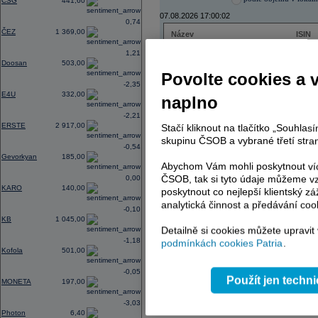
CSG
441,60
07.08.2026 17:00:02
0,74
ČEZ
1 369,00
Název
ISIN
ČEZ
CZ000
1,21
PHILIP MORRIS ČR
CS00
Doosan
503,00
ERSTE BANK
AT000
Povolte cookies a 
TMR
SK112
-2,35
E4U
332,00
naplno
-2,21
ERSTE
2 917,00
Stačí kliknout na tlačítko „Souhla
AD index - vývoj
skupinu ČSOB a vybrané třetí stran
-0,54
Region
Odeslat
Gevorkyan
185,00
select
Abychom Vám mohli poskytnout víc
ČSOB, tak si tyto údaje můžeme vz
0,00
KARO
140,00
poskytnout co nejlepší klientský zá
analytická činnost a předávání coo
-0,10
KB
1 045,00
Detailně si cookies můžete upravit
-1,18
podmínkách cookies Patria
.
Kofola
501,00
-0,05
Použít jen techn
MONETA
197,00
-3,03
Photon
6,40