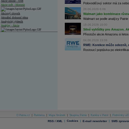
Akcie online - Svět
Polovodičový sektor má za sebou
Akcie svět - Historie
26.06.2026 6:06
Akciový slovník
Walmart jako kombinace růstu 
Aktuální diskusní téma
Walmart se podle analýzy Patrie 
Analytický týdeník
18.06.2026 10:00
Analýzy - Akcie
Silné vyhlídky pro Amazon. Ak
Analýzy společností - ČR
Přestože akcie Amazonu si letos
04.06.2026 13:06
Analýzy společností - Střední Evropa
RWE: Korekce může odeznít, n
Rostoucí poptávka po elektrifikac
Analýzy společností - Svět
Ankety a diskuze
Archiv - Analýzy online
Archiv - Deník událostí
Archiv - Flash analýzy (svět)
Archiv - Globální makroekonomické přehledy
Archiv - Horké Zprávy
Archiv - Kalendář událostí
Archiv - Měnová politika
Archiv - Měsíční makroekonomické přehledy
O Patria.cz
|
Reklama
|
Mapa Stránek
|
Skupina Patria
|
Kariéra v Patrii
|
Podmínky uží
Archiv - Souhrnné zprávy o vývoji ČR
|
Cookies
|
|
RSS / XML
E-mail newsletter
SMS zpravod
Archiv - Treasury alerty