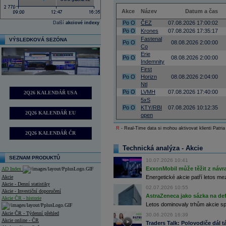
Akce
Název
Datum a čas
Po
O
ČEZ
07.08.2026 17:00:02
Další
akciové indexy
Po
O
Krones
07.08.2026 17:35:17
Fastenal
VÝSLEDKOVÁ SEZÓNA
Po
O
08.08.2026 2:00:00
Co
Erie
Po
O
08.08.2026 2:00:00
Indemnity
First
Po
O
Horizn
08.08.2026 2:04:00
Ntl
Po
O
LVMH
07.08.2026 17:40:00
2Q26 KALENDÁŘ USA
5xS
Po
O
KTY/RBI
07.08.2026 10:12:35
2Q26 KALENDÁŘ EU
open
R
- Real-Time data si mohou aktivovat klienti Patria
2Q26 KALENDÁŘ ČR
Technická analýza - Akcie
SEZNAM PRODUKTŮ
10.07.2026 10:41
ExxonMobil může těžit z návrat
AD Index
Akcie
Energetické akcie patří letos me
Akcie - Denní statistiky
02.07.2026 10:55
Akcie - Investiční doporučení
AstraZeneca jako sázka na de
Akcie ČR - historie
Letos dominovaly trhům akcie spoj
Akcie ČR - Týdenní přehled
30.06.2026 16:39
Akcie online - ČR
Traders Talk: Polovodiče dál tá