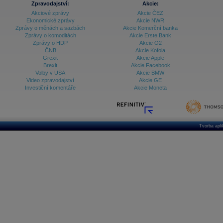
Zpravodajství:
Akcie:
Akciové zprávy
Akcie ČEZ
Archiv - Vývoj české koruny
Ekonomické zprávy
Akcie NWR
Zprávy o měnách a sazbách
Akcie Komerční banka
Archiv analýz - Makroukazatele
Zprávy o komoditách
Akcie Erste Bank
Zprávy o HDP
Akcie O2
Cenové indexy
Cenový kalkulátor
ČNB
Akcie Kofola
Ceny průmyslových výrobců - Data a prognózy
Grexit
Akcie Apple
(ČR)
Brexit
Akcie Facebook
Ceny průmyslových výrobců - Graf (ČR)
Volby v USA
Akcie BMW
Ceny průmyslových výrobců - Kalendář (ČR)
Video zpravodajství
Akcie GE
Ceny průmyslových výrobců - Zpravodajství
Investiční komentáře
Akcie Moneta
CORPORATE WEB SOLUTION
DATA EXPORT
Databanka - Akcie
Databanka - Ceny
Tvorba apl
Databanka - Ekonomický růst
Databanka - Indexy
Databanka - Měnové kurzy
Databanka - Trh práce
Databanka - Úrokové sazby
Databanka - Veřejné rozpočty