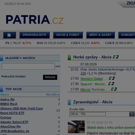
ZKU
NEDĚLE 09.08.2026
ZPRAVODAJSTVÍ
AKCIE & FONDY
MĚNY & SAZBY
KOMODIT
PX
2 785,07
-0,71%
DAX
26 319,45
0,69%
CZK/€
24,232
-0,02%
CZK/$
20,966
0,00%
Horké zprávy - Akcie
HLEDÁNÍ V AKCIÍCH
07.08.2026
select
22:01
Dow Jones Industrial Average +0,3 
100
+1,2 % (Bloomberg)
Pokročilé hledání
Odeslat
17:50
Western Digital
......
17:30
SpaceX - Bernst
...
TOP AKCIE
17:09
Micron
Technolo
......
Název
Návštěvy
16:47
Exxon
Mobil - T
......
Agilyx Rg
4
16:26
Objem obchodů s akciemi na pražské
Zpravodajství - Akcie
BWAQ Rg-A
2
obchodů za poslední rok je 0,665 mld
iShares USD High Yield Corp
Zvolte filtr
16:23
Zvýšení výroby balistických střel A
12
Bond UCITS ETF
nějakou dobu potrvá. Agentuře Reuter
sele
Armin Papperger. Společná výroba 
Celsius
4
doplnit arzenál Spojeným státům, kte
Adaptiv Select ETF
3
07.08.2026 22:05
(ČTK)
AtlasClear Rg
1
Slabá data z trhu práce pomoh
16:07
Conocophillips
......
JPM BetaBuildrs Jp
4
Páteční obchodování na Wall Stre