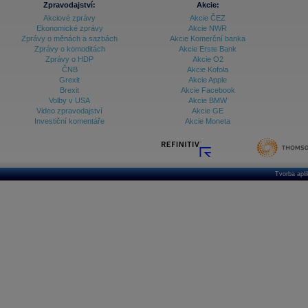
Zpravodajství:
Akcie:
Akciové zprávy
Akcie ČEZ
Archiv - Treasury alerty
Ekonomické zprávy
Akcie NWR
Zprávy o měnách a sazbách
Akcie Komerční banka
Archiv - Vývoj české koruny
Zprávy o komoditách
Akcie Erste Bank
Zprávy o HDP
Akcie O2
Archiv analýz - Makroukazatele
ČNB
Akcie Kofola
Grexit
Akcie Apple
Cenové indexy
Cenový kalkulátor
Brexit
Akcie Facebook
Ceny průmyslových výrobců - Data a prognózy
Volby v USA
Akcie BMW
(ČR)
Video zpravodajství
Akcie GE
Ceny průmyslových výrobců - Graf (ČR)
Investiční komentáře
Akcie Moneta
Ceny průmyslových výrobců - Kalendář (ČR)
Ceny průmyslových výrobců - Zpravodajství
CORPORATE WEB SOLUTION
DATA EXPORT
Databanka - Akcie
Tvorba apl
Databanka - Ceny
Databanka - Ekonomický růst
Databanka - Indexy
Databanka - Měnové kurzy
Databanka - Trh práce
Databanka - Úrokové sazby