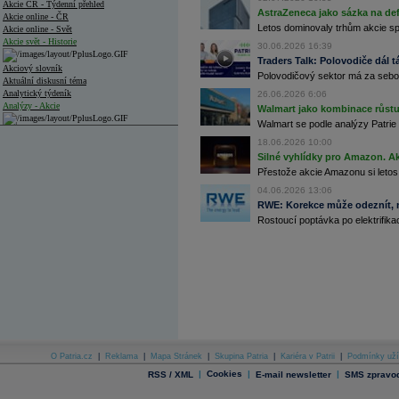
Akcie ČR - Týdenní přehled
AstraZeneca jako sázka na de
Akcie online - ČR
Letos dominovaly trhům akcie spoj
Akcie online - Svět
Akcie svět - Historie
30.06.2026 16:39
Traders Talk: Polovodiče dál tá
Akciový slovník
Polovodičový sektor má za sebou
Aktuální diskusní téma
Analytický týdeník
26.06.2026 6:06
Analýzy - Akcie
Walmart jako kombinace růstu 
Walmart se podle analýzy Patrie 
Analýzy společností - ČR
18.06.2026 10:00
Silné vyhlídky pro Amazon. Ak
Analýzy společností - Střední Evropa
Přestože akcie Amazonu si letos
Analýzy společností - Svět
04.06.2026 13:06
RWE: Korekce může odeznít, n
Ankety a diskuze
Rostoucí poptávka po elektrifikac
Archiv - Analýzy online
Archiv - Deník událostí
Archiv - Flash analýzy (svět)
Archiv - Globální makroekonomické přehledy
Archiv - Horké Zprávy
Archiv - Kalendář událostí
Archiv - Měnová politika
O Patria.cz
|
Reklama
|
Mapa Stránek
|
Skupina Patria
|
Kariéra v Patrii
|
Podmínky uží
|
Cookies
|
|
RSS / XML
E-mail newsletter
SMS zpravod
Archiv - Měsíční makroekonomické přehledy
Archiv - Souhrnné zprávy o vývoji ČR