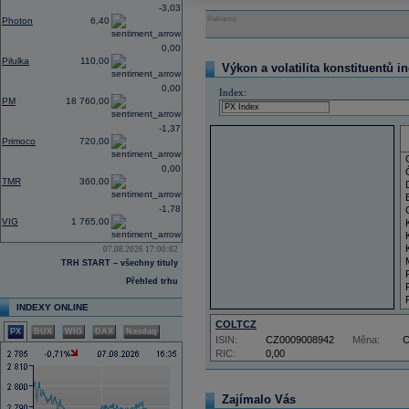
-3,03
Reklama
Photon
6,40
0,00
Pilulka
110,00
Výkon a volatilita konstituentů i
0,00
Index:
PM
18 760,00
-1,37
Primoco
720,00
0,00
TMR
360,00
-1,78
VIG
1 765,00
07.08.2026 17:00:02
TRH START – všechny tituly
Přehled trhu
INDEXY ONLINE
COLTCZ
PX
BUX
WIG
DAX
Nasdaq
ISIN:
CZ0009008942
Měna:
RIC:
0,00
Zajímalo Vás