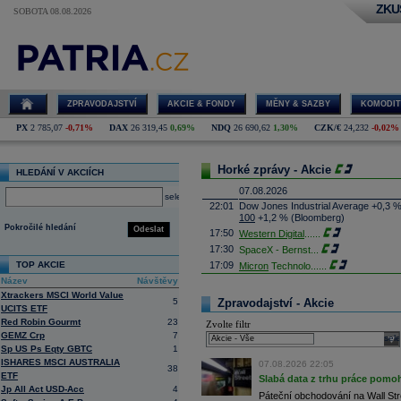
ZKU
SOBOTA 08.08.2026
ZPRAVODAJSTVÍ
AKCIE & FONDY
MĚNY & SAZBY
KOMODIT
PX
2 785,07
-0,71%
DAX
26 319,45
0,69%
NDQ
26 690,62
1,30%
CZK/€
24,232
-0,02%
Horké zprávy - Akcie
HLEDÁNÍ V AKCIÍCH
07.08.2026
select
22:01
Dow Jones Industrial Average +0,3 
100
+1,2 % (Bloomberg)
Pokročilé hledání
Odeslat
17:50
Western Digital
......
17:30
SpaceX - Bernst
...
TOP AKCIE
17:09
Micron
Technolo
......
Název
Návštěvy
16:47
Exxon
Mobil - T
......
Xtrackers MSCI World Value
16:26
Objem obchodů s akciemi na pražské
5
Zpravodajství - Akcie
UCITS ETF
obchodů za poslední rok je 0,665 mld
Red Robin Gourmt
23
Zvolte filtr
16:23
Zvýšení výroby balistických střel A
GEMZ Crp
7
nějakou dobu potrvá. Agentuře Reuter
sele
Armin Papperger. Společná výroba 
Sp US Ps Eqty GBTC
1
doplnit arzenál Spojeným státům, kte
ISHARES MSCI AUSTRALIA
07.08.2026 22:05
38
(ČTK)
ETF
Slabá data z trhu práce pomoh
16:07
Conocophillips
......
Jp All Act USD-Acc
4
Páteční obchodování na Wall Stre