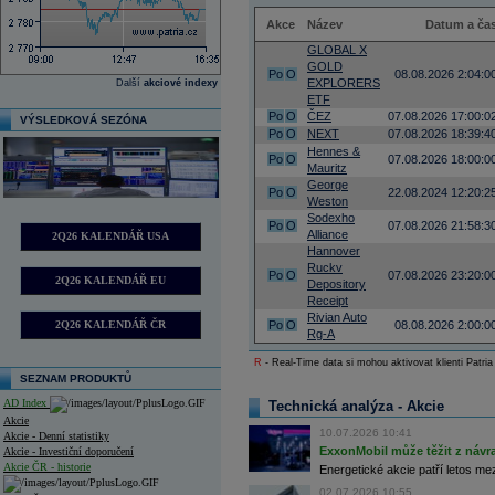
Akce
Název
Datum a ča
GLOBAL X
GOLD
Po
O
08.08.2026 2:04:0
EXPLORERS
Další
akciové indexy
ETF
Po
O
ČEZ
07.08.2026 17:00:0
VÝSLEDKOVÁ SEZÓNA
Po
O
NEXT
07.08.2026 18:39:4
Hennes &
Po
O
07.08.2026 18:00:0
Mauritz
George
Po
O
22.08.2024 12:20:2
Weston
Sodexho
Po
O
07.08.2026 21:58:3
Alliance
2Q26 KALENDÁŘ USA
Hannover
Ruckv
Po
O
07.08.2026 23:20:0
2Q26 KALENDÁŘ EU
Depository
Receipt
Rivian Auto
2Q26 KALENDÁŘ ČR
Po
O
08.08.2026 2:00:0
Rg-A
R
- Real-Time data si mohou aktivovat klienti Patria
SEZNAM PRODUKTŮ
AD Index
Technická analýza - Akcie
Akcie
10.07.2026 10:41
Akcie - Denní statistiky
ExxonMobil může těžit z návrat
Akcie - Investiční doporučení
Akcie ČR - historie
Energetické akcie patří letos me
02.07.2026 10:55