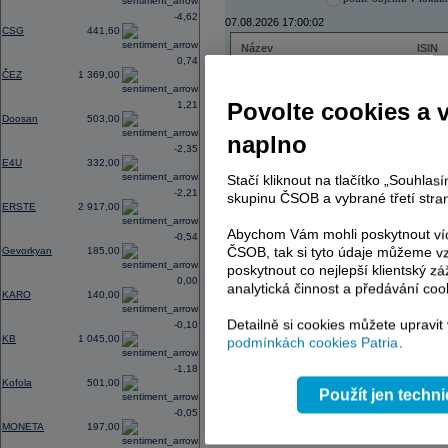
-4,62
07.08.2026 17:00:02
CSG
441,60
Název
ISIN
0,74
ČEZ
CZ000
ČEZ
1 369,00
PHILIP MORRIS ČR
CS00
ERSTE BANK
AT000
Povolte cookies a 
1,21
TMR
SK112
Doosan
503,00
naplno
-2,35
E4U
332,00
Stačí kliknout na tlačítko „Souhla
AD index - vývoj
-2,21
skupinu ČSOB a vybrané třetí stran
ERSTE
2 917,00
Region
Odeslat
select
Abychom Vám mohli poskytnout víc
-0,54
ČSOB, tak si tyto údaje můžeme vz
Gevorkyan
185,00
poskytnout co nejlepší klientský zá
0,00
analytická činnost a předávání coo
KARO
140,00
Detailně si cookies můžete upravit
-0,10
KB
1 045,00
podmínkách cookies Patria
.
-1,18
Kofola
501,00
Použít jen techn
-0,05
MONETA
197,00