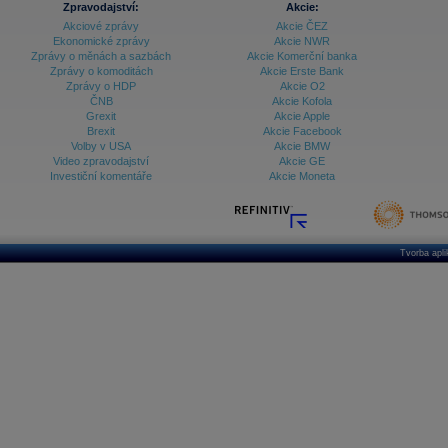
Zpravodajství:
Akcie:
Akciové zprávy
Akcie ČEZ
Archiv - Vývoj české koruny
Ekonomické zprávy
Akcie NWR
Zprávy o měnách a sazbách
Akcie Komerční banka
Archiv analýz - Makroukazatele
Zprávy o komoditách
Akcie Erste Bank
Zprávy o HDP
Akcie O2
Cenové indexy
Cenový kalkulátor
ČNB
Akcie Kofola
Ceny průmyslových výrobců - Data a prognózy
Grexit
Akcie Apple
(ČR)
Brexit
Akcie Facebook
Ceny průmyslových výrobců - Graf (ČR)
Volby v USA
Akcie BMW
Ceny průmyslových výrobců - Kalendář (ČR)
Video zpravodajství
Akcie GE
Ceny průmyslových výrobců - Zpravodajství
Investiční komentáře
Akcie Moneta
CORPORATE WEB SOLUTION
DATA EXPORT
Databanka - Akcie
Databanka - Ceny
Tvorba apl
Databanka - Ekonomický růst
Databanka - Indexy
Databanka - Měnové kurzy
Databanka - Trh práce
Databanka - Úrokové sazby
Databanka - Veřejné rozpočty