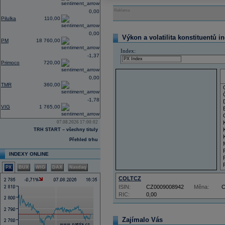
Reklama
0,00
Pilulka
110,00
0,00
Výkon a volatilita konstituentů i
PM
18 760,00
Index:
-1,37
Primoco
720,00
0,00
TMR
360,00
-1,78
VIG
1 765,00
07.08.2026 17:00:02
TRH START – všechny tituly
Přehled trhu
INDEXY ONLINE
PX
BUX
WIG
DAX
Nasdaq
COLTCZ
ISIN:
CZ0009008942
Měna:
RIC:
0,00
Zajímalo Vás