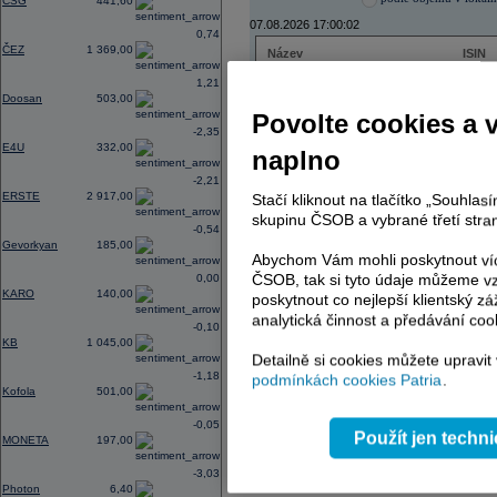
CSG
441,60
07.08.2026 17:00:02
0,74
ČEZ
1 369,00
Název
ISIN
ČEZ
CZ000
1,21
PHILIP MORRIS ČR
CS00
Doosan
503,00
ERSTE BANK
AT000
Povolte cookies a 
TMR
SK112
-2,35
E4U
332,00
naplno
-2,21
ERSTE
2 917,00
Stačí kliknout na tlačítko „Souhla
AD index - vývoj
skupinu ČSOB a vybrané třetí stran
-0,54
Region
Odeslat
Gevorkyan
185,00
select
Abychom Vám mohli poskytnout víc
ČSOB, tak si tyto údaje můžeme vz
0,00
KARO
140,00
poskytnout co nejlepší klientský zá
analytická činnost a předávání coo
-0,10
KB
1 045,00
Detailně si cookies můžete upravit
-1,18
podmínkách cookies Patria
.
Kofola
501,00
-0,05
Použít jen techn
MONETA
197,00
-3,03
Photon
6,40