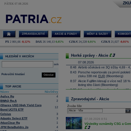
ZKU
PÁTEK 07.08.2026
ZPRAVODAJSTVÍ
AKCIE & FONDY
MĚNY & SAZBY
KOMODIT
PX
2 801,66
-0,12%
DAX
26 140,13
0,05%
CZK/€
24,228
0,01%
CZK/$
21,027
-0,01%
Horké zprávy - Akcie
HLEDÁNÍ V AKCIÍCH
07.08.2026
select
8:48
Airbnb očekává ve 3Q tržby 4,69 - 4
8:43
Porsche reportovalo za první pololetí
Pokročilé hledání
Odeslat
zisku 338 mil.
EUR
(Bloomberg)
8:37
Akcie Fujifilm klesají o více než 18 
listing této části
(Bloomberg)
TOP AKCIE
8:35
Německá pojišťovací společnost
Alli
Název
Návštěvy
10,6 procenta na rekordních 4,87 mil
Agilyx Rg
4
8:25
Zpravodajství - Akcie
Největší polská petrochemická skupin
BWAQ Rg-A
2
čistý zisk na 15,87 miliardy zlotých 
iShares USD High Yield Corp
Zvolte filtr
12
8:17
Soud v americkém státě Nové Mexiko v
Bond UCITS ETF
sele
zaplatit 567 milionů
dolarů
(téměř 12 m
Celsius
3
lidem. Dále firmě nařídil, aby změnila
Adaptiv Select ETF
3
státě (ČTK)
07.08.2026 8:51
AtlasClear Rg
1
8:06
Antivirová společnost Gen Digital v pr
Výsledky oznámily CSG a Gen D
JPM BetaBuildrs Jp
4
procent na 215 milionů
dolarů
ze 135 