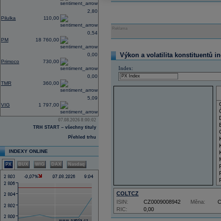
2,80
Pilulka
110,00
Reklama
0,54
PM
18 760,00
Výkon a volatilita konstituentů i
0,00
Primoco
730,00
Index:
0,00
TMR
360,00
5,09
VIG
1 797,00
07.08.2026 8:00:02
TRH START – všechny tituly
Přehled trhu
INDEXY ONLINE
PX
BUX
WIG
DAX
Nasdaq
COLTCZ
ISIN:
CZ0009008942
Měna:
RIC:
0,00