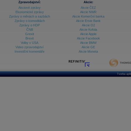
Zpravodajství:
Akcie:
Akciové zprávy
Akcie ČEZ
Archiv - Vývoj české koruny
Ekonomické zprávy
Akcie NWR
Zprávy o měnách a sazbách
Akcie Komerční banka
Archiv analýz - Makroukazatele
Zprávy o komoditách
Akcie Erste Bank
Zprávy o HDP
Akcie O2
Cenové indexy
Cenový kalkulátor
ČNB
Akcie Kofola
Ceny průmyslových výrobců - Data a prognózy
Grexit
Akcie Apple
(ČR)
Brexit
Akcie Facebook
Ceny průmyslových výrobců - Graf (ČR)
Volby v USA
Akcie BMW
Ceny průmyslových výrobců - Kalendář (ČR)
Video zpravodajství
Akcie GE
Ceny průmyslových výrobců - Zpravodajství
Investiční komentáře
Akcie Moneta
CORPORATE WEB SOLUTION
DATA EXPORT
Databanka - Akcie
Databanka - Ceny
Tvorba apl
Databanka - Ekonomický růst
Databanka - Indexy
Databanka - Měnové kurzy
Databanka - Trh práce
Databanka - Úrokové sazby
Databanka - Veřejné rozpočty