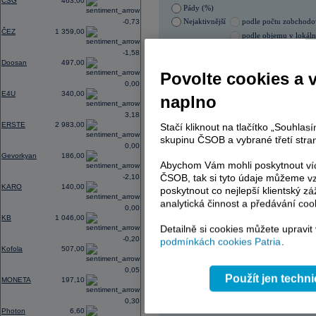
CSG
463,00
Pády (%)
Nejaktivnější
podle počtu zobchod
-0,73
ČEZ
1 359,00
podle objemu v lokál
07.08.2026 9:01:01
-1,58
Doosan
497,00
Název
ISIN
Povolte cookies a 
0,00
ČEZ
CZ000
E4U
340,00
naplno
KOMERČNÍ BANKA
CZ000
TMR
SK112
3,18
ERSTE
2 983,00
Stačí kliknout na tlačítko „Souhla
skupinu ČSOB a vybrané třetí stran
0,00
AD index - vývoj
Gevorkyan
186,00
Abychom Vám mohli poskytnout víc
Region
Odeslat
ČSOB, tak si tyto údaje můžeme vz
-2,10
select
KARO
140,00
poskytnout co nejlepší klientský zá
analytická činnost a předávání coo
0,00
KB
1 046,00
Detailně si cookies můžete upravit
-0,20
podmínkách cookies Patria
.
Kofola
507,00
0,05
Použít jen techn
MONETA
197,10
0,30
Photon
6,60