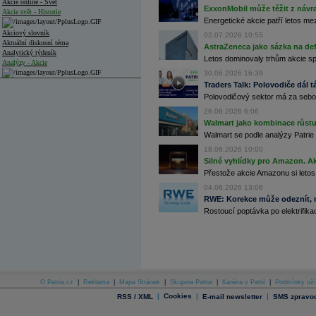
Akcie online - Svět
ExxonMobil může těžit z návrat
Akcie svět - Historie
Energetické akcie patří letos me
Akciový slovník
02.07.2026 10:55
Aktuální diskusní téma
AstraZeneca jako sázka na de
Analytický týdeník
Letos dominovaly trhům akcie spoj
Analýzy - Akcie
30.06.2026 16:39
Analýzy společností - ČR
Traders Talk: Polovodiče dál tá
Polovodičový sektor má za sebou
Analýzy společností - Střední Evropa
26.06.2026 6:06
Walmart jako kombinace růstu 
Analýzy společností - Svět
Walmart se podle analýzy Patrie 
Ankety a diskuze
18.06.2026 10:00
Archiv - Analýzy online
Silné vyhlídky pro Amazon. Ak
Archiv - Deník událostí
Přestože akcie Amazonu si letos
04.06.2026 13:06
Archiv - Flash analýzy (svět)
RWE: Korekce může odeznít, n
Archiv - Globální makroekonomické přehledy
Rostoucí poptávka po elektrifikac
Archiv - Horké Zprávy
Archiv - Kalendář událostí
Archiv - Měnová politika
Archiv - Měsíční makroekonomické přehledy
O Patria.cz
|
Reklama
|
Mapa Stránek
|
Skupina Patria
|
Kariéra v Patrii
|
Podmínky uží
Archiv - Souhrnné zprávy o vývoji ČR
|
Cookies
|
|
RSS / XML
E-mail newsletter
SMS zpravod
Archiv - Treasury alerty