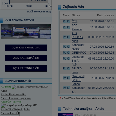
Zajímalo Vás
Další
akciové indexy
Akce
Název
Datum a čas
VÝSLEDKOVÁ SEZÓNA
Po
O
ČEZ
07.08.2026 8:00:01
SAB
Po
O
07.08.2026 8:00:01
Finance
4xS
Po
O
PCO/RBI
06.08.2026 10:13:33
open
Schneider
Po
O
07.08.2026 8:00:59
2Q26 KALENDÁŘ USA
Neurth
Po
O
GREMPCO
07.08.2026 5:04:24
Leonardo
2Q26 KALENDÁŘ EU
Po
O
06.08.2026 23:20:00
S.p.A.
4xS
2Q26 KALENDÁŘ ČR
Po
O
SPL/RBI
03.08.2026 9:11:29
open
Grp Sprvll
Po
O
07.08.2026 2:04:00
Sp ADS
SEZNAM PRODUKTŮ
Banco
AD Index
Po
O
Santander
06.08.2026 23:20:00
Akcie
SA
Akcie - Denní statistiky
Akcie - Investiční doporučení
R
- Real-Time data si mohou aktivovat klienti Patria
Akcie ČR - historie
Technická analýza - Akcie
Akcie ČR - Týdenní přehled
Akcie online - ČR
10.07.2026 10:41