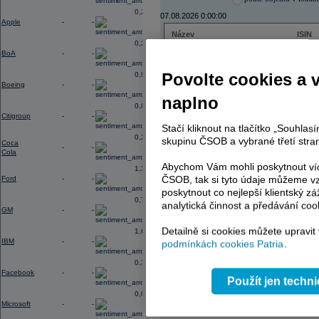
0,29
07.08.2026 0:00:00
Apple
-
-
Název
ISIN
0,27
ENERGOAQUA
CS00
BoA
-
-
ČEZ
CZ000
ČEZ
CZ000
Povolte cookies a 
0,96
TMR
SK112
Boeing
-
-
TMR
SK112
naplno
TOMA
CZ00
0,88
PHILIP MORRIS ČR
CS00
Citigroup
-
-
PHILIP MORRIS ČR
CS00
Stačí kliknout na tlačítko „Souhla
0,23
skupinu ČSOB a vybrané třetí stran
Coca
-
-
Cola
Abychom Vám mohli poskytnout víc
1,38
AD index - vývoj
ČSOB, tak si tyto údaje můžeme vz
Ford
-
-
poskytnout co nejlepší klientský zá
Region
Odeslat
0,74
select
analytická činnost a předávání coo
GM
-
-
Detailně si cookies můžete upravit
1,65
IBM
-
-
podmínkách cookies Patria
.
0,37
Facebook
-
-
Použít jen techn
0,03
Microsoft
-
-