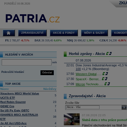
ZKU
PONDĚLÍ 10.08.2026
ZPRAVODAJSTVÍ
AKCIE & FONDY
MĚNY & SAZBY
KOMODIT
PX
2 785,07
-0,71%
DAX
26 319,45
0,69%
NDQ
26 690,62
1,30%
CZK/€
24,230
-0,06%
Horké zprávy - Akcie
HLEDÁNÍ V AKCIÍCH
07.08.2026
select
22:01
Dow Jones Industrial Average +0,3 
100
+1,2 % (Bloomberg)
Pokročilé hledání
Odeslat
17:50
Western Digital
......
17:30
SpaceX - Bernst
...
TOP AKCIE
17:09
Micron
Technolo
......
Název
Návštěvy
16:47
Exxon
Mobil - T
......
Xtrackers MSCI World Value
16:26
Objem obchodů s akciemi na pražské
5
Zpravodajství - Akcie
UCITS ETF
obchodů za poslední rok je 0,665 mld
Red Robin Gourmt
23
Zvolte filtr
16:23
Zvýšení výroby balistických střel A
GEMZ Crp
7
nějakou dobu potrvá. Agentuře Reuter
sele
Armin Papperger. Společná výroba 
Sp US Ps Eqty GBTC
1
doplnit arzenál Spojeným státům, kte
ISHARES MSCI AUSTRALIA
07.08.2026 22:05
38
(ČTK)
ETF
Slabá data z trhu práce pomoh
16:07
Conocophillips
......
Jp All Act USD-Acc
4
Páteční obchodování na Wall Stre