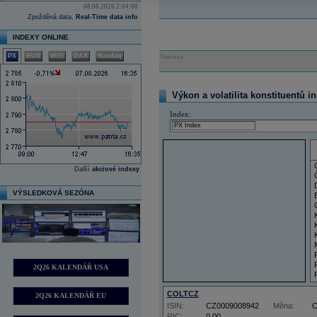
08.08.2026 2:04:00
Zpožděná data,
Real-Time data info
INDEXY ONLINE
PX
BUX
WIG
DAX
Nasdaq
Reklama
Výkon a volatilita konstituentů i
Index:
Další
akciové indexy
VÝSLEDKOVÁ SEZÓNA
2Q26 KALENDÁŘ USA
COLTCZ
2Q26 KALENDÁŘ EU
ISIN:
CZ0009008942
Měna:
RIC:
0,00