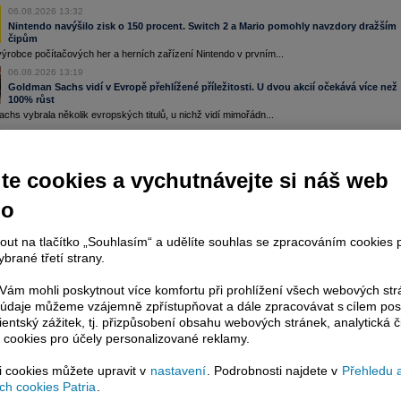
jem obchodů s akciemi na pražské burze za dnešní den je 0,662 mld. Kč. Průměrný objem
06.08.2026 13:32
chodů za poslední rok je 0,664 mld. Kč.
Nintendo navýšilo zisk o 150 procent. Switch 2 a Mario pomohly navzdory dražším
itské úřady schválily plánované převzetí americké mediální firmy Warner Bros. Discovery
čipům
mácím konkurentem Paramount Skydance za 110 miliard
dolarů
(zhruba 2,3 bilionu Kč).
ýrobce počítačových her a herních zařízení Nintendo v prvním...
itská vláda dnes oznámila, že firma Paramount Skydance se rozhodla poskytnout záruky,
eré rozptýlily obavy ministryně kultury Lisy Nandyové z negativních dopadů fúze, mimo jiné v
06.08.2026 13:19
lasti zpravodajství a televizního vysílání pro děti (ČTK)
Goldman Sachs vidí v Evropě přehlížené příležitosti. U dvou akcií očekává více než
na provádí kyberbezpečnostní přezkum produktů Palo Alto Networks
(Bloomberg)
100% růst
fineon
-
Morg
......
hs vybrala několik evropských titulů, u nichž vidí mimořádn...
ineken
-
Deut
......
06.08.2026 11:59
ndřichohradecká likérka Fruko-Schulz loni skončila ve ztrátě 23,8 milionu
korun
. V roce 2024
Rychlejší růst, vyšší marže a lepší výhled. Lilly překonává Novo Nordisk
spodařila se ztrátou 10,6 milionu
korun
. Čistý obrat firmy klesl o 37,2 milionu
korun
na 170,2
Eli Lilly ve druhém kvartále naprosto zastínila dánskou konkurenci. Am...
lionu
korun
. Firma loni vyměnila vedení a zahájila restrukturalizaci. Výrazně omezila vývoz,
te cookies a vychutnávejte si náš web
erý se dříve zaměřoval na východní trhy. Naopak tržby na českém trhu se zvýšily (ČTK)
06.08.2026 11:29
nerali
-
Citi
......
Skupina ČSOB v 1. pololetí: Velký zájem o financování vlastního bydlení
no
old -
UBS
sni
......
Skupina ČSOB v prvním letošním pololetí zvýšila objem úvěrů i vkladů. ...
xt
-
Citigrou
......
06.08.2026 11:26
erátor T-Mobile zvýšil v prvním pololetí provozní zisk EBITDA o 9,3 procenta na 7,48
nout na tlačítko „Souhlasím“ a udělíte souhlas se zpracováním cookies 
Paměťový sektor je brzda pro techy, trhy jsou na tom dopoledne smíšeně
liardy
korun
. Tržby vzrostly o 3,6 procenta na 16,12 miliardy
Kč
. Celkový počet zákazníků
brané třetí strany.
Sektor výrobců pamětí zůstává jedním z klíčových hybatelů indexů i nál...
ziročně vzrostl o 0,7 procenta na 6,621 milionu (ČTK)
… další zpráv
onardo -
JP M
......
ám mohli poskytnout více komfortu při prohlížení všech webových st
to údaje můžeme vzájemně zpřístupňovat a dále zpracovávat s cílem pos
ší vzestupy, pády, nejaktivnější akcie
lientský zážitek, tj. přizpůsobení obsahu webových stránek, analytická č
 cookies pro účely personalizované reklamy.
select
si cookies můžete upravit v
nastavení
. Podrobnosti najdete v
Přehledu 
stupy (%)
h cookies Patria
.
y (%)