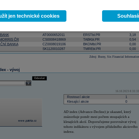
ktivnější
podle počtu zobchodovaných kusů
podle objemu v lokální měně
select
Odeslat
 0:00:00
žít jen technické cookies
Souhlas
Změna
ISIN
RIC
(%)
AT0000908504
VIGRbl.PR
5,09
 BANK
AT0000652011
ERSTbl.PR
3,18
 MORRIS ČR
CS0008418869
TABKbl.PR
0,54
ČNÍ BANKA
CZ0008019106
BKOMbl.PR
0,00
SK1120010287
TMREbl.PR
0,00
Zdroj: Burzy, Six Financial Informatio
dex - vývoj
Odeslat
select
16.10.2023 8:33:3
Rostoucí akcie
1
Klesající akcie
0
AD index (Advance-Decline) je ukazatel, který
znázorňuje poměr mezi počtem stoupajících a
klesajících akcií. Doporučujeme porovnávat vývoj
tohoto indikátoru s vývojem příslušného akciového
indexu.