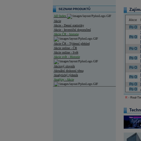
SEZNAM PRODUKTŮ
Zajím
AD Index
Akce
Akcie
Akcie - Denní statistiky
Po
O
Akcie - Investiční doporučení
Akcie ČR - historie
Po
O
Akcie ČR - Týdenní přehled
Akcie online - ČR
Po
O
Akcie online - Svět
Akcie svět - Historie
Po
O
Akciový slovník
Po
O
Aktuální diskusní téma
Analytický týdeník
Po
O
Analýzy - Akcie
Po
O
Analýzy společností - ČR
Po
O
R
- Real-Tim
Analýzy společností - Střední Evropa
Analýzy společností - Svět
Techn
Ankety a diskuze
Archiv - Analýzy online
Archiv - Deník událostí
Archiv - Flash analýzy (svět)