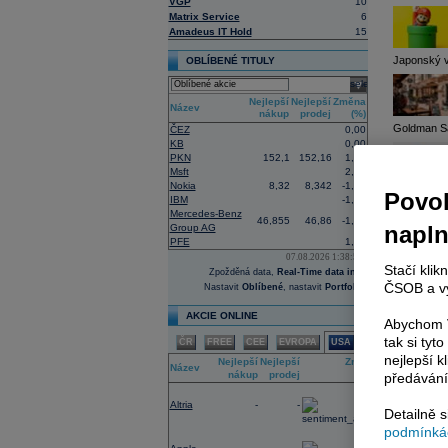
VGP
10
16:26
Ob
Matrix Service
6
ob
Amadeus IT Hold
15
15:01
Br
do
Japonský v
OBLÍBENÉ TITULY
Br
kt
select
ob
Nejlepší
Nejlepší
Změna
14:55
Čí
Název
nákup
prodej
(%)
14:41
In
Goldman Sac
ČEZ
0,00
14:26
He
KB
0,00
PKN
152,1
152,16
1,66
13:31
Ji
ho
Msft
2,54
mi
Nokia
8,32
8,342
-1,56
Povol
kt
IBM
-1,06
Mercedes-Benz
13:04
Ge
46,855
46,86
-1,05
napl
Group AG
12:49
Ah
PFE
1,51
12:25
Ne
07.08.2026 1:38:50
12:10
Op
Stačí klik
Zpožděná data,
Real-Time data info
mi
ČSOB a vy
Nastavit
Oblíbené
, nastavit
Portfolio
me
11:54
Le
AKCIE ONLINE
Abychom V
tak si ty
ČR
FREE
CEE
EVROPA
USA
Největ
nejlepší k
Nejlepší
Nejlepší
Změna
Název
nákup
prodej
(%)
předávání
Region
-1,01
Altria
-
-
Detailně 
Vze
podmínkác
Pád
0,45