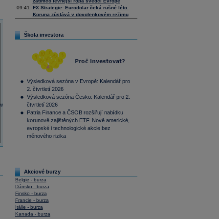
zatímco levnější ropa svědčí Evropě
09:41
FX Strategie: Eurodolar čeká rušné léto.
Koruna zůstává v dovolenkovém režimu
Škola investora
Výsledková sezóna v Evropě: Kalendář pro
2. čtvrtletí 2026
Výsledková sezóna Česko: Kalendář pro 2.
čtvrtletí 2026
Patria Finance a ČSOB rozšiřují nabídku
korunově zajištěných ETF. Nově americké,
evropské i technologické akcie bez
měnového rizika
Akciové burzy
Belgie - burza
Dánsko - burza
Finsko - burza
Francie - burza
Itálie - burza
Kanada - burza