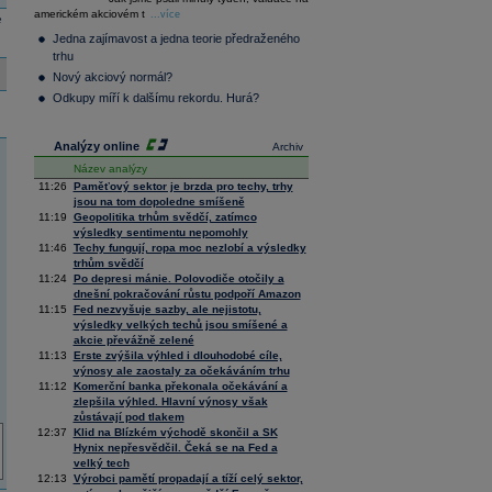
300
36 128,57
-0,05
americkém akciovém t
...více
Composite
e
Index
Jedna zajímavost a jedna teorie předraženého
XETRA
trhu
Tecdax
4 000,99
1,37
Nový akciový normál?
Performance
Odkupy míří k dalšímu rekordu. Hurá?
index
Analýzy online
Archiv
Název analýzy
11:26
Paměťový sektor je brzda pro techy, trhy
jsou na tom dopoledne smíšeně
11:19
Geopolitika trhům svědčí, zatímco
výsledky sentimentu nepomohly
11:46
Techy fungují, ropa moc nezlobí a výsledky
trhům svědčí
11:24
Po depresi mánie. Polovodiče otočily a
dnešní pokračování růstu podpoří Amazon
11:15
Fed nezvyšuje sazby, ale nejistotu,
výsledky velkých techů jsou smíšené a
akcie převážně zelené
11:13
Erste zvýšila výhled i dlouhodobé cíle,
výnosy ale zaostaly za očekáváním trhu
11:12
Komerční banka překonala očekávání a
zlepšila výhled. Hlavní výnosy však
zůstávají pod tlakem
12:37
Klid na Blízkém východě skončil a SK
Hynix nepřesvědčil. Čeká se na Fed a
velký tech
12:13
Výrobci pamětí propadají a tíží celý sektor,