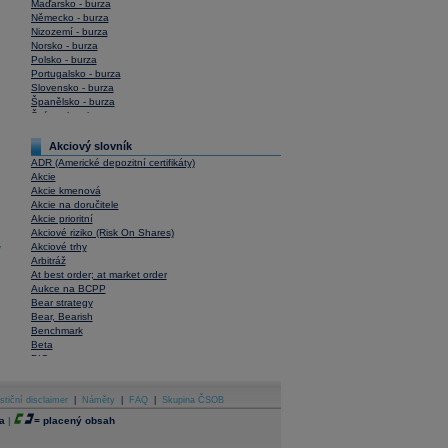
Maďarsko - burza
Německo - burza
Nizozemí - burza
Norsko - burza
Polsko - burza
Portugalsko - burza
Slovensko - burza
Španělsko - burza
Švýcarsko - burza
USA - burza
Akciový slovník
ADR (Americké depozitní certifikáty)
Akcie
Akcie kmenová
Akcie na doručitele
Akcie prioritní
Akciové riziko (Risk On Shares)
Akciové trhy
y
Arbitráž
At best order; at market order
Aukce na BCPP
Bear strategy
Bear, Bearish
Benchmark
Beta
BIC
Blokové obchody
Blue chips
stiční disclaimer
Bonita
|
Náměty
|
FAQ
|
Skupina ČSOB
Book To Bill Ratio
a
|
=
placený obsah
Book Value
Bookbuilding