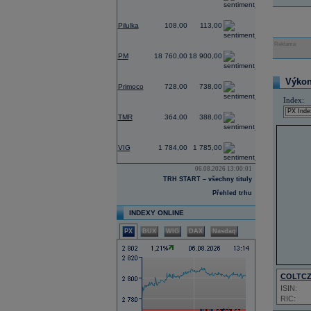
2,80
Pilulka
108,00
113,00
Reklama
0,75
PM
18 760,00
18 900,00
0,00
Výkon 
Primoco
728,00
738,00
Index:
0,00
TMR
364,00
388,00
4,33
VIG
1 784,00
1 785,00
06.08.2026 13:00:01
TRH START – všechny tituly
Přehled trhu
INDEXY ONLINE
PX
BUX
WIG
DAX
Nasdaq
COLTC
ISIN:
RIC: