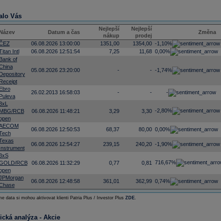
alo Vás
Nejlepší
Nejlepší
Název
Datum a čas
Změna
nákup
prodej
ČEZ
06.08.2026 13:00:00
1351,00
1354,00
-1,10%
Titan Intl
06.08.2026 12:51:54
7,25
11,68
0,00%
Bank of
China
05.08.2026 23:20:00
-
-
-1,74%
Depository
Receipt
Ebro
26.02.2013 16:58:03
-
-
-
Puleva
3xL
-2,80%
MBG/RCB
06.08.2026 11:48:21
3,29
3,30
open
AECOM
06.08.2026 12:50:53
68,37
80,00
0,00%
Tech
Texas
06.08.2026 12:54:27
239,15
240,20
-1,90%
Instrument
3xS
716,67%
GOLD/RCB
06.08.2026 11:32:29
0,77
0,81
open
JPMorgan
06.08.2026 12:48:58
361,01
362,99
0,74%
Chase
e data si mohou aktivovat klienti Patria Plus / Investor Plus
ZDE
.
ická analýza - Akcie