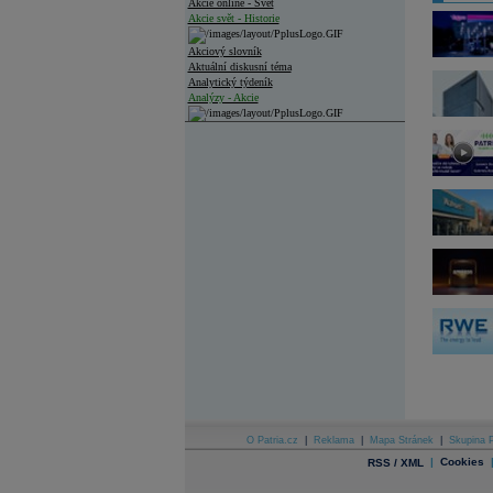
Akcie online - Svět
Akcie svět - Historie
Akciový slovník
Aktuální diskusní téma
Analytický týdeník
Analýzy - Akcie
Analýzy společností - ČR
Analýzy společností - Střední Evropa
Analýzy společností - Svět
Ankety a diskuze
Archiv - Analýzy online
Archiv - Deník událostí
Archiv - Flash analýzy (svět)
Archiv - Globální makroekonomické přehledy
Archiv - Horké Zprávy
Archiv - Kalendář událostí
Archiv - Měnová politika
Archiv - Měsíční makroekonomické přehledy
O Patria.cz
|
Reklama
|
Mapa Stránek
|
Skupina P
Archiv - Souhrnné zprávy o vývoji ČR
|
Cookies
RSS / XML
Archiv - Treasury alerty