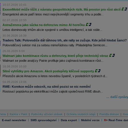
10.07.2026 10:41
ExxonMobil může těžit z návratu geopolitických rizik. Má prostor pro růst akcií
Energetické akcie patří letos mezi nejvýkonnější segmenty trhu a podle...
02.07.2026 10:55
AstraZeneca jako sázka na defenzivu mimo AI horečku
Letos dominovaly trhům akcie spojené s umělou inteligencí, a tak stále...
30.06.2026 16:39
Traders Talk: Polovodiče dál táhnou trh, ale rally se zužuje. Kde ještě hledat šanci?
Polovodičový sektor má za sebou mimořádnou rally. Philadelphia Semicon...
26.06.2026 6:06
Walmart jako kombinace růstu a defenzivy, které přeje technický obraz
Walmart se podle analýzy Patrie profiluje jako zajímavá kombinace růst...
18.06.2026 10:00
Silné vyhlídky pro Amazon. Akcii podepřely klíčové supporty
Přestože akcie Amazonu si letos nevedou špatně, v posledních týdnech d...
04.06.2026 13:06
RWE: Korekce může odeznít, na silné pozici se nic nemění
Rostoucí poptávka po elektrifikaci může zajistit společnosti RWE dlouh...
… další zpráv
atria
|
Kariéra v Patrii
|
Podmínky užívání stránek
|
Ochrana osobních údajů
|
Pravidla diskuse
|
Inve
|
|
|
|
|
E-mail newsletter
SMS zpravodajství
Data export
Mobilní verze
R
=
Real-Time dat