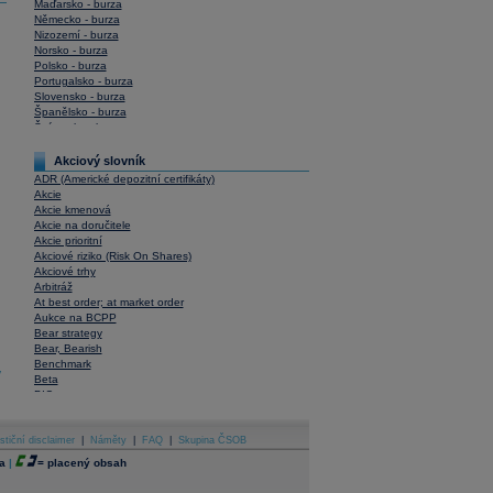
Maďarsko - burza
Německo - burza
Nizozemí - burza
Norsko - burza
Polsko - burza
Portugalsko - burza
Slovensko - burza
Španělsko - burza
Švýcarsko - burza
USA - burza
Akciový slovník
ADR (Americké depozitní certifikáty)
Akcie
Akcie kmenová
Akcie na doručitele
Akcie prioritní
Akciové riziko (Risk On Shares)
Akciové trhy
Arbitráž
At best order; at market order
Aukce na BCPP
Bear strategy
Bear, Bearish
Benchmark
y
Beta
BIC
Blokové obchody
Blue chips
stiční disclaimer
Bonita
|
Náměty
|
FAQ
|
Skupina ČSOB
Book To Bill Ratio
a
|
=
placený obsah
Book Value
Bookbuilding