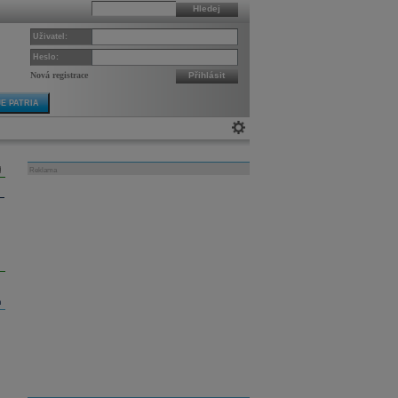
Hledej
Uživatel:
Heslo:
Nová registrace
Přihlásit
E PATRIA
Reklama
m