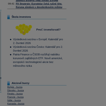
zatímco levnější ropa svědčí Evropě
09:41
FX Strategie: Eurodolar čeká rušné léto.
Koruna zůstává v dovolenkovém režimu
Škola investora
Výsledková sezóna v Evropě: Kalendář pro
2. čtvrtletí 2026
Výsledková sezóna Česko: Kalendář pro 2.
čtvrtletí 2026
Patria Finance a ČSOB rozšiřují nabídku
korunově zajištěných ETF. Nově americké,
evropské i technologické akcie bez
měnového rizika
Akciové burzy
Belgie - burza
Dánsko - burza
Finsko - burza
Francie - burza
Itálie - burza
Kanada - burza