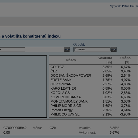
Výpočet: Patria Onlin
a volatilita konstituentů indexu
Období:
select
select
Volatilita
Změna
Název
[%]
[%]
COLTCZ
3,85%
6,67%
ČEZ
2,85%
9,43%
DOOSAN ŠKODA POWER
2,69%
2,54%
ERSTE BANK
1,78%
4,07%
GEVORKYAN
2,27%
-4,86%
KARO LEATHER
0,89%
0,00%
KOFOLA ČS
1,02%
2,83%
KOMERČNÍ BANKA
3,03%
6,63%
MONETA MONEY BANK
1,51%
3,03%
PHILIP MORRIS ČR
1,60%
3,78%
Photon Energy
2,76%
-4,64%
PRIMOCO UAV SE
2,13%
-3,95%
VIG
3,50%
5,88%
Z
CZ0009008942
Měna:
CZK
Volatilita:
3,85%
0,00
Výkonnost:
6,67%