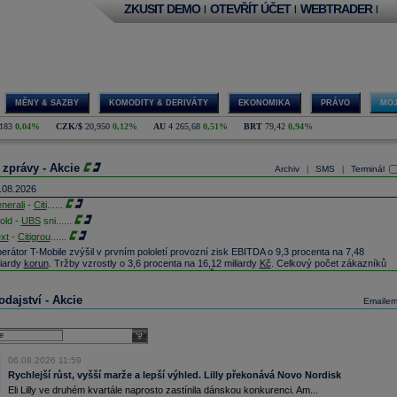
ZKUSIT DEMO
OTEVŘÍT ÚČET
WEBTRADER
|
|
|
MĚNY & SAZBY
KOMODITY & DERIVÁTY
EKONOMIKA
PRÁVO
MOJ
183
0,04%
CZK/$
20,950
0,12%
AU
4 265,68
0,51%
BRT
79,42
0,94%
 zprávy - Akcie
Archiv
SMS
Terminál
|
|
.08.2026
nerali
-
Citi
......
old -
UBS
sni
......
xt
-
Citigrou
......
erátor T-Mobile zvýšil v prvním pololetí provozní zisk EBITDA o 9,3 procenta na 7,48
liardy
korun
. Tržby vzrostly o 3,6 procenta na 16,12 miliardy
Kč
. Celkový počet zákazníků
ziročně vzrostl o 0,7 procenta na 6,621 milionu (ČTK)
onardo -
JP M
......
dajství - Akcie
Emaile
fineon
Technologies - TD Cowen snižuje cílovou cenu na 72
EUR
z 88
EUR
(Reuters)
L -
JP Morgan
......
select
iersdorf
-
Ci
......
odejce stavebnin DEK prodá francouzské skupině Saint-Gobain část firmy Stachema, která
06.08.2026 11:59
 zaměřuje například na výrobu příměsí do betonu. Dokončení obchodu se předpokládá do
Rychlejší růst, vyšší marže a lepší výhled. Lilly překonává Novo Nordisk
nce roku 2026, transakci ještě musí schválit antimonopolní úřad (ČTK)
Eli Lilly ve druhém kvartále naprosto zastínila dánskou konkurenci. Am...
stý zisk ČSOB vzrostl na 10,2 mld.
Kč
(meziročně o 7 %). Celkový objem úvěrů