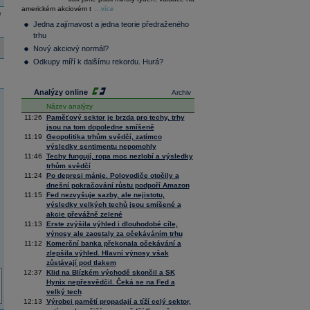
36 145,83
0,96
americkém akciovém t
Composite
...více
e
Index
Jedna zajímavost a jedna teorie předraženého
XETRA
trhu
Tecdax
4 002,82
1,42
Nový akciový normál?
Performance
index
Odkupy míří k dalšímu rekordu. Hurá?
Analýzy online
Archiv
Název analýzy
11:26
Paměťový sektor je brzda pro techy, trhy
jsou na tom dopoledne smíšeně
11:19
Geopolitika trhům svědčí, zatímco
výsledky sentimentu nepomohly
11:46
Techy fungují, ropa moc nezlobí a výsledky
trhům svědčí
11:24
Po depresi mánie. Polovodiče otočily a
dnešní pokračování růstu podpoří Amazon
11:15
Fed nezvyšuje sazby, ale nejistotu,
výsledky velkých techů jsou smíšené a
akcie převážně zelené
11:13
Erste zvýšila výhled i dlouhodobé cíle,
výnosy ale zaostaly za očekáváním trhu
11:12
Komerční banka překonala očekávání a
zlepšila výhled. Hlavní výnosy však
zůstávají pod tlakem
12:37
Klid na Blízkém východě skončil a SK
Hynix nepřesvědčil. Čeká se na Fed a
velký tech
12:13
Výrobci pamětí propadají a tíží celý sektor,