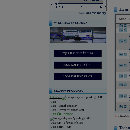
Zajím
Další
akciové indexy
Akce
VÝSLEDKOVÁ SEZÓNA
Po
O
Po
O
Po
O
2Q26 KALENDÁŘ USA
Po
O
2Q26 KALENDÁŘ EU
Po
O
Po
O
2Q26 KALENDÁŘ ČR
Po
O
SEZNAM PRODUKTŮ
Po
O
AD Index
Akcie
Akcie - Denní statistiky
Po
O
Akcie - Investiční doporučení
Akcie ČR - historie
R
- Real-Tim
Akcie ČR - Týdenní přehled
Akcie online - ČR
Techn