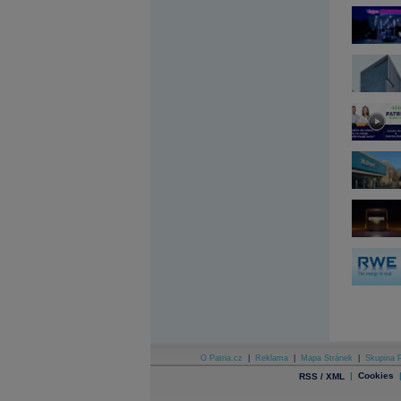
Archiv - Flash analýzy (svět)
Archiv - Globální makroekonomické přehledy
Archiv - Horké Zprávy
Archiv - Kalendář událostí
Archiv - Měnová politika
Archiv - Měsíční makroekonomické přehledy
Archiv - Souhrnné zprávy o vývoji ČR
Archiv - Treasury alerty
Archiv - Vývoj české koruny
Archiv analýz - Makroukazatele
Cenové indexy
Cenový kalkulátor
Ceny průmyslových výrobců - Data a prognózy
(ČR)
Ceny průmyslových výrobců - Graf (ČR)
Ceny průmyslových výrobců - Kalendář (ČR)
Ceny průmyslových výrobců - Zpravodajství
CORPORATE WEB SOLUTION
DATA EXPORT
O Patria.cz
|
Reklama
|
Mapa Stránek
|
Skupina P
Databanka - Akcie
|
Cookies
RSS / XML
Databanka - Ceny