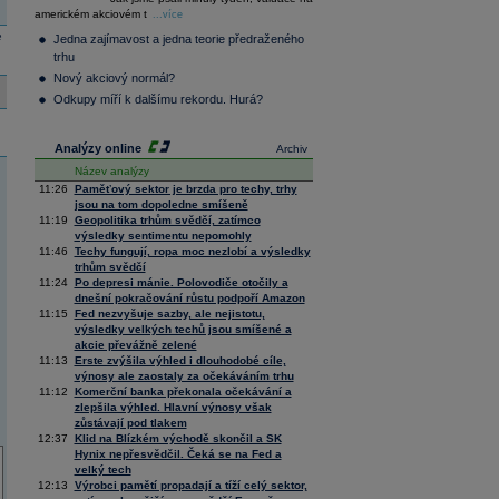
36 091,32
-0,15
americkém akciovém t
Composite
...více
Index
e
Jedna zajímavost a jedna teorie předraženého
XETRA
trhu
Tecdax
4 005,24
1,48
Nový akciový normál?
Performance
index
Odkupy míří k dalšímu rekordu. Hurá?
Analýzy online
Archiv
Název analýzy
11:26
Paměťový sektor je brzda pro techy, trhy
jsou na tom dopoledne smíšeně
11:19
Geopolitika trhům svědčí, zatímco
výsledky sentimentu nepomohly
11:46
Techy fungují, ropa moc nezlobí a výsledky
trhům svědčí
11:24
Po depresi mánie. Polovodiče otočily a
dnešní pokračování růstu podpoří Amazon
11:15
Fed nezvyšuje sazby, ale nejistotu,
výsledky velkých techů jsou smíšené a
akcie převážně zelené
11:13
Erste zvýšila výhled i dlouhodobé cíle,
výnosy ale zaostaly za očekáváním trhu
11:12
Komerční banka překonala očekávání a
zlepšila výhled. Hlavní výnosy však
zůstávají pod tlakem
12:37
Klid na Blízkém východě skončil a SK
Hynix nepřesvědčil. Čeká se na Fed a
velký tech
12:13
Výrobci pamětí propadají a tíží celý sektor,