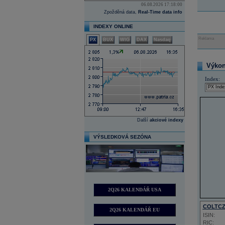
06.08.2026 17:18:00
Zpožděná data,
Real-Time data info
INDEXY ONLINE
Reklama
PX
BUX
WIG
DAX
Nasdaq
Výkon 
Index:
Další
akciové indexy
VÝSLEDKOVÁ SEZÓNA
2Q26 KALENDÁŘ USA
COLTC
2Q26 KALENDÁŘ EU
ISIN:
RIC: