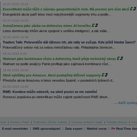
10.07.2026 10:41
ExxonMobil může těžit z návratu geopolitických rizik. Má prostor pro růst akcií
Energetické akcie patří letos mezi nejvýkonnější segmenty trhu a podle...
02.07.2026 10:55
AstraZeneca jako sázka na defenzivu mimo AI horečku
Letos dominovaly trhům akcie spojené s umělou inteligencí, a tak stále...
30.06.2026 16:39
Traders Talk: Polovodiče dál táhnou trh, ale rally se zužuje. Kde ještě hledat šanci?
Polovodičový sektor má za sebou mimořádnou rally. Philadelphia Semicon...
26.06.2026 6:06
Walmart jako kombinace růstu a defenzivy, které přeje technický obraz
Walmart se podle analýzy Patrie profiluje jako zajímavá kombinace růst...
18.06.2026 10:00
Silné vyhlídky pro Amazon. Akcii podepřely klíčové supporty
Přestože akcie Amazonu si letos nevedou špatně, v posledních týdnech d...
04.06.2026 13:06
RWE: Korekce může odeznít, na silné pozici se nic nemění
Rostoucí poptávka po elektrifikaci může zajistit společnosti RWE dlouh...
… další zpráv
atria
|
Kariéra v Patrii
|
Podmínky užívání stránek
|
Ochrana osobních údajů
|
Pravidla diskuse
|
Inve
|
|
|
|
|
E-mail newsletter
SMS zpravodajství
Data export
Mobilní verze
R
=
Real-Time dat