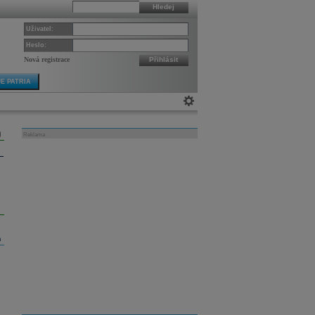
Hledej
Uživatel:
Heslo:
Nová registrace
Přihlásit
E PATRIA
Reklama
m