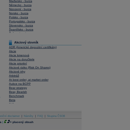
Maďarsko - burza
Německo - burza
Nizozemí - burza
Norsko - burza
Polsko - burza
Portugalsko - burza
Slovensko - burza
Španělsko - burza
Švýcarsko - burza
USA - burza
Akciový slovník
ADR (Americké depozitní certifikáty)
Akcie
Akcie kmenová
Akcie na doručitele
Akcie prioritní
Akciové riziko (Risk On Shares)
Akciové trhy
Arbitráž
At best order; at market order
Aukce na BCPP
Bear strategy
Bear, Bearish
Benchmark
y
Beta
BIC
Blokové obchody
Blue chips
stiční disclaimer
Bonita
|
Náměty
|
FAQ
|
Skupina ČSOB
Book To Bill Ratio
a
|
=
placený obsah
Book Value
Bookbuilding