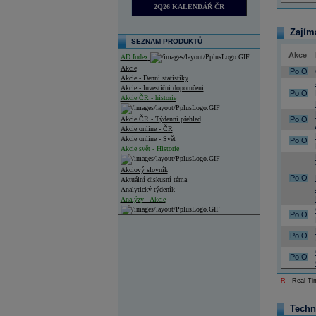
2Q26 KALENDÁŘ ČR
Zajím
SEZNAM PRODUKTŮ
Akce
AD Index
Akcie
Po
O
Akcie - Denní statistiky
Akcie - Investiční doporučení
Po
O
Akcie ČR - historie
Akcie ČR - Týdenní přehled
Po
O
Akcie online - ČR
Akcie online - Svět
Po
O
Akcie svět - Historie
Akciový slovník
Po
O
Aktuální diskusní téma
Analytický týdeník
Analýzy - Akcie
Po
O
Analýzy společností - ČR
Po
O
Analýzy společností - Střední Evropa
Po
O
Analýzy společností - Svět
R
- Real-Tim
Ankety a diskuze
Archiv - Analýzy online
Archiv - Deník událostí
Techn