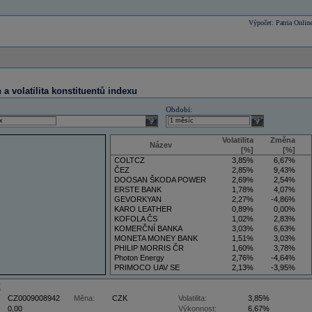
Výpočet: Patria Onlin
a volatilita konstituentů indexu
Období:
select
select
Volatilita
Změna
Název
[%]
[%]
COLTCZ
3,85%
6,67%
ČEZ
2,85%
9,43%
DOOSAN ŠKODA POWER
2,69%
2,54%
ERSTE BANK
1,78%
4,07%
GEVORKYAN
2,27%
-4,86%
KARO LEATHER
0,89%
0,00%
KOFOLA ČS
1,02%
2,83%
KOMERČNÍ BANKA
3,03%
6,63%
MONETA MONEY BANK
1,51%
3,03%
PHILIP MORRIS ČR
1,60%
3,78%
Photon Energy
2,76%
-4,64%
PRIMOCO UAV SE
2,13%
-3,95%
VIG
3,50%
5,88%
Z
CZ0009008942
Měna:
CZK
Volatilita:
3,85%
0,00
Výkonnost:
6,67%