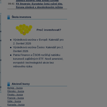
zatímco levnější ropa svědčí Evropě
09:41
FX Strategie: Eurodolar čeká rušné léto.
Koruna zůstává v dovolenkovém režimu
Škola investora
Výsledková sezóna v Evropě: Kalendář pro
2. čtvrtletí 2026
Výsledková sezóna Česko: Kalendář pro 2.
čtvrtletí 2026
Patria Finance a ČSOB rozšiřují nabídku
korunově zajištěných ETF. Nově americké,
evropské i technologické akcie bez
měnového rizika
Akciové burzy
Belgie - burza
Dánsko - burza
Finsko - burza
Francie - burza
Itálie - burza
Kanada - burza