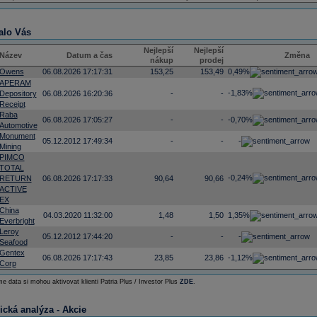
alo Vás
Nejlepší
Nejlepší
Název
Datum a čas
Změna
nákup
prodej
Owens
06.08.2026 17:17:31
153,25
153,49
0,49%
APERAM
-1,83%
Depository
06.08.2026 16:20:36
-
-
Receipt
Raba
06.08.2026 17:05:27
-
-
-0,70%
Automotive
Monument
05.12.2012 17:49:34
-
-
-
Mining
PIMCO
TOTAL
-0,24%
RETURN
06.08.2026 17:17:33
90,64
90,66
ACTIVE
EX
China
04.03.2020 11:32:00
1,48
1,50
1,35%
Everbright
Leroy
05.12.2012 17:44:20
-
-
-
Seafood
Gentex
06.08.2026 17:17:43
23,85
23,86
-1,12%
Corp
e data si mohou aktivovat klienti Patria Plus / Investor Plus
ZDE
.
ická analýza - Akcie