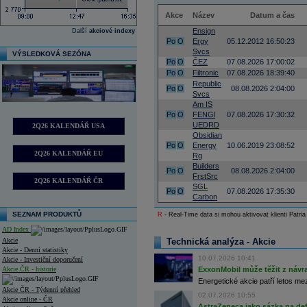
Akce
Název
Datum a čas
Ensign
Další
akciové indexy
Po
O
Ergy
05.12.2012 16:50:23
Svcs
VÝSLEDKOVÁ SEZÓNA
Po
O
ČEZ
07.08.2026 17:00:02
Po
O
Filtronic
07.08.2026 18:39:40
Republic
Po
O
08.08.2026 2:04:00
Svcs
Am IS
Po
O
FENGl
07.08.2026 17:30:32
UEDRD
2Q26 KALENDÁŘ USA
Obsidian
Po
O
Energy
10.06.2019 23:08:52
2Q26 KALENDÁŘ EU
Rg
Builders
Po
O
08.08.2026 2:04:00
FrstSrc
2Q26 KALENDÁŘ ČR
SGL
Po
O
07.08.2026 17:35:30
Carbon
SEZNAM PRODUKTŮ
R
- Real-Time data si mohou aktivovat klienti Patria
AD Index
Akcie
Technická analýza - Akcie
Akcie - Denní statistiky
10.07.2026 10:41
Akcie - Investiční doporučení
Akcie ČR - historie
ExxonMobil může těžit z návrat
Energetické akcie patří letos me
Akcie ČR - Týdenní přehled
02.07.2026 10:55
Akcie online - ČR
AstraZeneca jako sázka na de