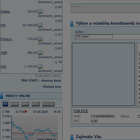
Reklama
0,00
Pilulka
110,00
0,00
Výkon a volatilita konstituentů i
PM
18 760,00
Index:
-1,37
Primoco
720,00
0,00
TMR
360,00
-1,78
VIG
1 765,00
07.08.2026 17:00:02
TRH START – všechny tituly
Přehled trhu
INDEXY ONLINE
PX
BUX
WIG
DAX
Nasdaq
COLTCZ
ISIN:
CZ0009008942
Měna:
RIC:
0,00
Zajímalo Vás