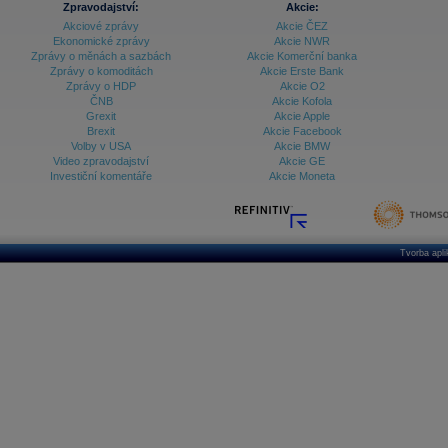
Zpravodajství:
Akcie:
Akciové zprávy
Akcie ČEZ
Archiv - Vývoj české koruny
Ekonomické zprávy
Akcie NWR
Zprávy o měnách a sazbách
Akcie Komerční banka
Archiv analýz - Makroukazatele
Zprávy o komoditách
Akcie Erste Bank
Zprávy o HDP
Akcie O2
Cenové indexy
Cenový kalkulátor
ČNB
Akcie Kofola
Ceny průmyslových výrobců - Data a prognózy
Grexit
Akcie Apple
(ČR)
Brexit
Akcie Facebook
Ceny průmyslových výrobců - Graf (ČR)
Volby v USA
Akcie BMW
Ceny průmyslových výrobců - Kalendář (ČR)
Video zpravodajství
Akcie GE
Ceny průmyslových výrobců - Zpravodajství
Investiční komentáře
Akcie Moneta
CORPORATE WEB SOLUTION
DATA EXPORT
Databanka - Akcie
Databanka - Ceny
Tvorba apl
Databanka - Ekonomický růst
Databanka - Indexy
Databanka - Měnové kurzy
Databanka - Trh práce
Databanka - Úrokové sazby
Databanka - Veřejné rozpočty