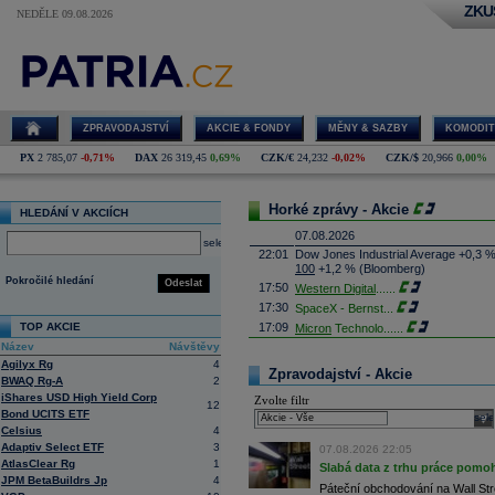
ZKU
NEDĚLE 09.08.2026
ZPRAVODAJSTVÍ
AKCIE & FONDY
MĚNY & SAZBY
KOMODIT
PX
2 785,07
-0,71%
DAX
26 319,45
0,69%
CZK/€
24,232
-0,02%
CZK/$
20,966
0,00%
Horké zprávy - Akcie
HLEDÁNÍ V AKCIÍCH
07.08.2026
select
22:01
Dow Jones Industrial Average +0,3 
100
+1,2 % (Bloomberg)
Pokročilé hledání
Odeslat
17:50
Western Digital
......
17:30
SpaceX - Bernst
...
TOP AKCIE
17:09
Micron
Technolo
......
Název
Návštěvy
16:47
Exxon
Mobil - T
......
Agilyx Rg
4
16:26
Objem obchodů s akciemi na pražské
Zpravodajství - Akcie
BWAQ Rg-A
2
obchodů za poslední rok je 0,665 mld
iShares USD High Yield Corp
Zvolte filtr
16:23
Zvýšení výroby balistických střel A
12
Bond UCITS ETF
nějakou dobu potrvá. Agentuře Reuter
sele
Armin Papperger. Společná výroba 
Celsius
4
doplnit arzenál Spojeným státům, kte
Adaptiv Select ETF
3
07.08.2026 22:05
(ČTK)
AtlasClear Rg
1
Slabá data z trhu práce pomoh
16:07
Conocophillips
......
JPM BetaBuildrs Jp
4
Páteční obchodování na Wall Stre