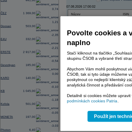
CSG
441,60
07.08.2026 17:00:02
0,74
ČEZ
1 369,00
Název
ISIN
ČEZ
CZ000
1,21
PHILIP MORRIS ČR
CS00
Doosan
503,00
ERSTE BANK
AT000
Povolte cookies a 
TMR
SK112
-2,35
E4U
332,00
naplno
-2,21
ERSTE
2 917,00
Stačí kliknout na tlačítko „Souhla
AD index - vývoj
skupinu ČSOB a vybrané třetí stran
-0,54
Region
Odeslat
Gevorkyan
185,00
select
Abychom Vám mohli poskytnout víc
ČSOB, tak si tyto údaje můžeme vz
0,00
KARO
140,00
poskytnout co nejlepší klientský zá
analytická činnost a předávání coo
-0,10
KB
1 045,00
Detailně si cookies můžete upravit
-1,18
podmínkách cookies Patria
.
Kofola
501,00
-0,05
Použít jen techn
MONETA
197,00
-3,03
Photon
6,40