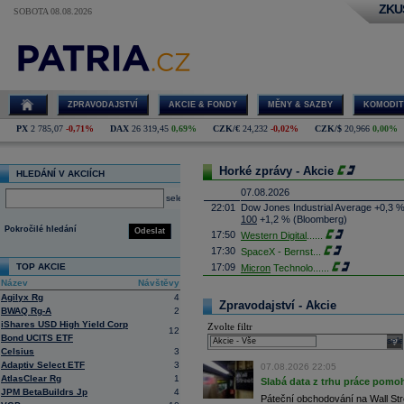
ZKU
SOBOTA 08.08.2026
ZPRAVODAJSTVÍ
AKCIE & FONDY
MĚNY & SAZBY
KOMODIT
PX
2 785,07
-0,71%
DAX
26 319,45
0,69%
CZK/€
24,232
-0,02%
CZK/$
20,966
0,00%
Horké zprávy - Akcie
HLEDÁNÍ V AKCIÍCH
07.08.2026
select
22:01
Dow Jones Industrial Average +0,3 
100
+1,2 % (Bloomberg)
Pokročilé hledání
Odeslat
17:50
Western Digital
......
17:30
SpaceX - Bernst
...
TOP AKCIE
17:09
Micron
Technolo
......
Název
Návštěvy
16:47
Exxon
Mobil - T
......
Agilyx Rg
4
16:26
Objem obchodů s akciemi na pražské
Zpravodajství - Akcie
BWAQ Rg-A
2
obchodů za poslední rok je 0,665 mld
iShares USD High Yield Corp
Zvolte filtr
16:23
Zvýšení výroby balistických střel A
12
Bond UCITS ETF
nějakou dobu potrvá. Agentuře Reuter
sele
Armin Papperger. Společná výroba 
Celsius
3
doplnit arzenál Spojeným státům, kte
Adaptiv Select ETF
3
07.08.2026 22:05
(ČTK)
AtlasClear Rg
1
Slabá data z trhu práce pomoh
16:07
Conocophillips
......
JPM BetaBuildrs Jp
4
Páteční obchodování na Wall Stre