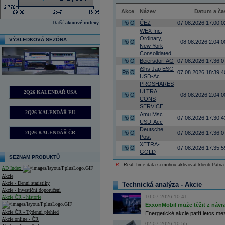
Akce
Název
Datum a ča
Po
O
ČEZ
07.08.2026 17:00:0
Další
akciové indexy
WEX Inc,
Ordinary,
VÝSLEDKOVÁ SEZÓNA
Po
O
08.08.2026 2:04:0
New York
Consolidated
Po
O
Beiersdorf AG
07.08.2026 17:36:0
iShs Jap ESG
Po
O
07.08.2026 18:39:4
USD-Ac
PROSHARES
ULTRA
2Q26 KALENDÁŘ USA
Po
O
08.08.2026 2:04:0
CONS
SERVICE
2Q26 KALENDÁŘ EU
Amu Msc
Po
O
07.08.2026 17:30:4
USD-Acc
Deutsche
2Q26 KALENDÁŘ ČR
Po
O
07.08.2026 17:36:0
Post
XETRA-
Po
O
07.08.2026 17:35:5
GOLD
SEZNAM PRODUKTŮ
R
- Real-Time data si mohou aktivovat klienti Patria
AD Index
Akcie
Akcie - Denní statistiky
Technická analýza - Akcie
Akcie - Investiční doporučení
10.07.2026 10:41
Akcie ČR - historie
ExxonMobil může těžit z návrat
Akcie ČR - Týdenní přehled
Energetické akcie patří letos me
Akcie online - ČR
02.07.2026 10:55