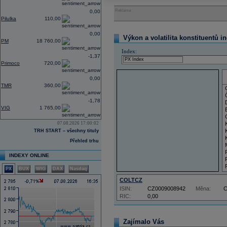
Reklama
0,00
Pilulka
110,00
0,00
Výkon a volatilita konstituentů i
PM
18 760,00
Index:
-1,37
Primoco
720,00
0,00
TMR
360,00
-1,78
VIG
1 765,00
07.08.2026 17:00:02
TRH START – všechny tituly
Přehled trhu
INDEXY ONLINE
PX
BUX
WIG
DAX
Nasdaq
COLTCZ
ISIN:
CZ0009008942
Měna:
RIC:
0,00
Zajímalo Vás