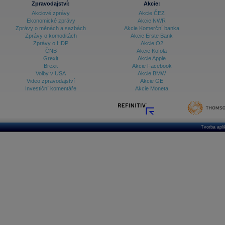
Zpravodajství:
Akcie:
Akciové zprávy
Akcie ČEZ
Archiv - Vývoj české koruny
Ekonomické zprávy
Akcie NWR
Zprávy o měnách a sazbách
Akcie Komerční banka
Archiv analýz - Makroukazatele
Zprávy o komoditách
Akcie Erste Bank
Zprávy o HDP
Akcie O2
Cenové indexy
Cenový kalkulátor
ČNB
Akcie Kofola
Ceny průmyslových výrobců - Data a prognózy
Grexit
Akcie Apple
(ČR)
Brexit
Akcie Facebook
Ceny průmyslových výrobců - Graf (ČR)
Volby v USA
Akcie BMW
Ceny průmyslových výrobců - Kalendář (ČR)
Video zpravodajství
Akcie GE
Ceny průmyslových výrobců - Zpravodajství
Investiční komentáře
Akcie Moneta
CORPORATE WEB SOLUTION
DATA EXPORT
Databanka - Akcie
Databanka - Ceny
Tvorba apl
Databanka - Ekonomický růst
Databanka - Indexy
Databanka - Měnové kurzy
Databanka - Trh práce
Databanka - Úrokové sazby
Databanka - Veřejné rozpočty