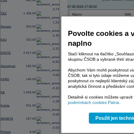
CSG
441,60
07.08.2026 17:00:02
0,74
ČEZ
1 369,00
Název
ISIN
ČEZ
CZ000
1,21
PHILIP MORRIS ČR
CS00
Doosan
503,00
ERSTE BANK
AT000
Povolte cookies a 
TMR
SK112
-2,35
E4U
332,00
naplno
-2,21
ERSTE
2 917,00
Stačí kliknout na tlačítko „Souhla
AD index - vývoj
skupinu ČSOB a vybrané třetí stran
-0,54
Region
Odeslat
Gevorkyan
185,00
select
Abychom Vám mohli poskytnout víc
ČSOB, tak si tyto údaje můžeme vz
0,00
KARO
140,00
poskytnout co nejlepší klientský zá
analytická činnost a předávání coo
-0,10
KB
1 045,00
Detailně si cookies můžete upravit
-1,18
podmínkách cookies Patria
.
Kofola
501,00
-0,05
Použít jen techn
MONETA
197,00
-3,03
Photon
6,40