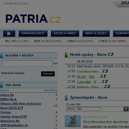
ZKU
PÁTEK 07.08.2026
ZPRAVODAJSTVÍ
AKCIE & FONDY
MĚNY & SAZBY
KOMODIT
PX
2 805,12
1,30%
DAX
26 140,13
0,05%
CZK/€
24,222
0,01%
CZK/$
21,020
-0,03%
Horké zprávy - Akcie
HLEDÁNÍ V AKCIÍCH
06.08.2026
select
22:12
Wall Street závěr: SPX500 -0,2 %, D
17:55
Globalfoundries
...
Pokročilé hledání
Odeslat
17:40
Eli Lilly
-
Mor
......
17:25
Caterpillar
-
B
......
TOP AKCIE
17:10
Applovin -
Deut
......
Název
Návštěvy
16:55
Albemarle - Miz
...
Agilyx Rg
4
16:53
Zpravodajství - Akcie
Výrobce příslušenství pro elektroni
BWAQ Rg-A
2
propadl do ztráty 8,8 milionu
korun
. 
iShares USD High Yield Corp
Zvolte filtr
Obrat společnosti se loni meziročně s
12
Bond UCITS ETF
sele
16:41
AMD
- Rosenbla
......
Celsius
4
16:26
Britské úřady schválily plánované př
Adaptiv Select ETF
3
06.08.2026 14:47
domácím konkurentem Paramount Sk
AtlasClear Rg
1
Růst MercadoLibre akceleruje n
Britská vláda dnes oznámila, že fir
JPM BetaBuildrs Jp
4
které rozptýlily obavy ministryně ku
MercadoLibre ve druhém čtvrtletí 