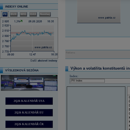
INDEXY ONLINE
PX
BUX
WIG
DAX
Nasdaq
Reklama
Další
akciové indexy
Výkon a volatilita konstituentů i
VÝSLEDKOVÁ SEZÓNA
Index:
2Q26 KALENDÁŘ USA
2Q26 KALENDÁŘ EU
2Q26 KALENDÁŘ ČR