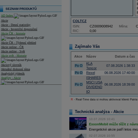
SEZNAM PRODUKTŮ
AD Index
Akcie
COLTCZ
Akcie - Denní statistiky
ISIN:
CZ0009008942
Měna:
Akcie - Investiční doporučení
RIC:
0,00
Akcie ČR - historie
Akcie ČR - Týdenní přehled
Zajímalo Vás
Akcie online - ČR
Akcie online - Svět
Akcie svět - Historie
Akce
Název
Datum a čas
KLA
Akciový slovník
Po
O
07.08.2026 1:38:33
Tencor
Aktuální diskusní téma
Po
O
Rexel
06.08.2026 17:40:00
Analytický týdeník
ISHARES
Analýzy - Akcie
MSCI USA
Po
O
06.08.2026 18:39:00
DIVIDEND
Analýzy společností - ČR
IQ
Analýzy společností - Střední Evropa
R
- Real-Time data si mohou aktivovat klienti Patria
Analýzy společností - Svět
Technická analýza - Akcie
Ankety a diskuze
Archiv - Analýzy online
10.07.2026 10:41
Archiv - Deník událostí
ExxonMobil může těžit z návrat
Energetické akcie patří letos me
Archiv - Flash analýzy (svět)
02.07.2026 10:55