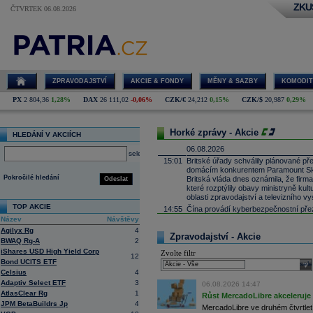
ZKU
ČTVRTEK 06.08.2026
ZPRAVODAJSTVÍ
AKCIE & FONDY
MĚNY & SAZBY
KOMODIT
PX
2 804,36
1,28%
DAX
26 111,02
-0,06%
CZK/€
24,212
0,15%
CZK/$
20,987
0,29%
Horké zprávy - Akcie
HLEDÁNÍ V AKCIÍCH
06.08.2026
select
15:01
Britské úřady schválily plánované př
domácím konkurentem Paramount Sk
Pokročilé hledání
Britská vláda dnes oznámila, že fir
Odeslat
které rozptýlily obavy ministryně ku
oblasti zpravodajství a televizního vy
TOP AKCIE
14:55
Čína provádí kyberbezpečnostní pře
Název
Návštěvy
14:41
Infineon
-
Morg
......
Agilyx Rg
4
14:26
Heineken
-
Deut
......
Zpravodajství - Akcie
BWAQ Rg-A
2
13:31
Jindřichohradecká likérka Fruko-Schul
iShares USD High Yield Corp
Zvolte filtr
hospodařila se ztrátou 10,6 milionu
k
12
Bond UCITS ETF
milionu
korun
. Firma loni vyměnila ve
sele
Celsius
4
který se dříve zaměřoval na východn
Adaptiv Select ETF
3
06.08.2026 14:47
13:04
Generali
-
Citi
......
AtlasClear Rg
1
Růst MercadoLibre akceleruje n
12:49
Ahold -
UBS
sni
......
JPM BetaBuildrs Jp
4
MercadoLibre ve druhém čtvrtletí 
12:25
Next
-
Citigrou
......