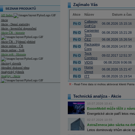
Zajímalo Vás
SEZNAM PRODUKTŮ
Akce
Název
Datum a čas
AD Index
Akcie
Callaway
Po
O
06.08.2026 15:15:16
Akcie - Denní statistiky
Golf Co
Akcie - Investiční doporučení
Carpenter
Po
O
06.08.2026 15:21:28
Akcie ČR - historie
Tech
Po
O
ČEZ
06.08.2026 15:26:54
Akcie ČR - Týdenní přehled
Packaging
Akcie online - ČR
Po
O
06.08.2026 14:57:30
Corp
Akcie online - Svět
Teck
Akcie svět - Historie
Po
O
09.02.2017 12:51:37
Cominco
Po
O
VIDIS
06.08.2026 9:06:06
Akciový slovník
Home
Aktuální diskusní téma
Po
O
06.08.2026 15:21:47
Depot
Analytický týdeník
Analýzy - Akcie
Po
O
ITT
06.08.2026 15:19:54
R
- Real-Time data si mohou aktivovat klienti Patria
Analýzy společností - ČR
Analýzy společností - Střední Evropa
Technická analýza - Akcie
Analýzy společností - Svět
10.07.2026 10:41
ExxonMobil může těžit z návrat
Ankety a diskuze
Energetické akcie patří letos me
Archiv - Analýzy online
02.07.2026 10:55
Archiv - Deník událostí
AstraZeneca jako sázka na de
Archiv - Flash analýzy (svět)
Letos dominovaly trhům akcie spoj