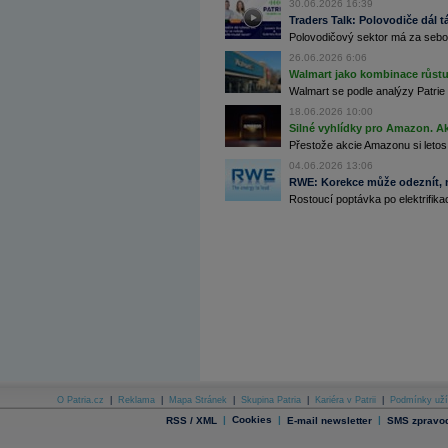
30.06.2026 16:39
Archiv - Globální makroekonomické přehledy
Traders Talk: Polovodiče dál tá
Polovodičový sektor má za sebou
Archiv - Horké Zprávy
Archiv - Kalendář událostí
26.06.2026 6:06
Walmart jako kombinace růstu 
Archiv - Měnová politika
Walmart se podle analýzy Patrie 
18.06.2026 10:00
Archiv - Měsíční makroekonomické přehledy
Silné vyhlídky pro Amazon. Ak
Archiv - Souhrnné zprávy o vývoji ČR
Přestože akcie Amazonu si letos
Archiv - Treasury alerty
04.06.2026 13:06
RWE: Korekce může odeznít, n
Archiv - Vývoj české koruny
Rostoucí poptávka po elektrifikac
Archiv analýz - Makroukazatele
Cenové indexy
Cenový kalkulátor
Ceny průmyslových výrobců - Data a prognózy
(ČR)
Ceny průmyslových výrobců - Graf (ČR)
Ceny průmyslových výrobců - Kalendář (ČR)
Ceny průmyslových výrobců - Zpravodajství
CORPORATE WEB SOLUTION
DATA EXPORT
Databanka - Akcie
O Patria.cz
|
Reklama
|
Mapa Stránek
|
Skupina Patria
|
Kariéra v Patrii
|
Podmínky uží
Databanka - Ceny
|
Cookies
|
|
RSS / XML
E-mail newsletter
SMS zpravod
Databanka - Ekonomický růst