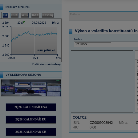
INDEXY ONLINE
Reklama
PX
BUX
WIG
DAX
Nasdaq
Výkon a volatilita konstituentů i
Index:
Další
akciové indexy
VÝSLEDKOVÁ SEZÓNA
2Q26 KALENDÁŘ USA
COLTCZ
2Q26 KALENDÁŘ EU
ISIN:
CZ0009008942
Měna:
RIC:
0,00
2Q26 KALENDÁŘ ČR