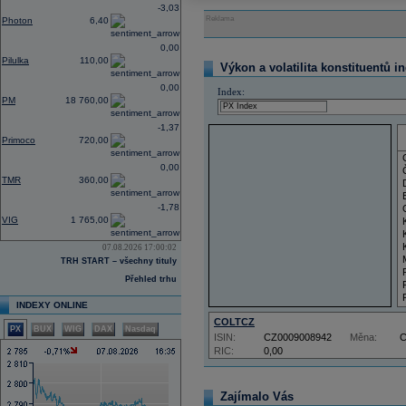
-3,03
Reklama
Photon
6,40
0,00
Pilulka
110,00
Výkon a volatilita konstituentů i
0,00
Index:
PM
18 760,00
-1,37
Primoco
720,00
0,00
TMR
360,00
-1,78
VIG
1 765,00
07.08.2026 17:00:02
TRH START – všechny tituly
Přehled trhu
INDEXY ONLINE
COLTCZ
PX
BUX
WIG
DAX
Nasdaq
ISIN:
CZ0009008942
Měna:
RIC:
0,00
Zajímalo Vás