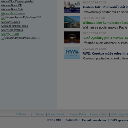
Akcie ČR - Týdenní přehled
30.06.2026 16:39
Akcie online - ČR
Traders Talk: Polovodiče dál tá
Akcie online - Svět
Polovodičový sektor má za sebou
Akcie svět - Historie
26.06.2026 6:06
Akciový slovník
Walmart jako kombinace růstu 
Aktuální diskusní téma
Walmart se podle analýzy Patrie 
Analytický týdeník
18.06.2026 10:00
Analýzy - Akcie
Silné vyhlídky pro Amazon. Ak
Analýzy společností - ČR
Přestože akcie Amazonu si letos
04.06.2026 13:06
Analýzy společností - Střední Evropa
RWE: Korekce může odeznít, n
Rostoucí poptávka po elektrifikac
Analýzy společností - Svět
Ankety a diskuze
Archiv - Analýzy online
Archiv - Deník událostí
Archiv - Flash analýzy (svět)
Archiv - Globální makroekonomické přehledy
Archiv - Horké Zprávy
Archiv - Kalendář událostí
Archiv - Měnová politika
O Patria.cz
|
Reklama
|
Mapa Stránek
|
Skupina Patria
|
Kariéra v Patrii
|
Podmínky uží
|
Cookies
|
|
RSS / XML
E-mail newsletter
SMS zpravod
Archiv - Měsíční makroekonomické přehledy
Archiv - Souhrnné zprávy o vývoji ČR