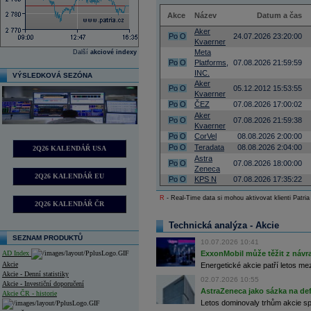
Akce
Název
Datum a čas
Aker
Po
O
24.07.2026 23:20:00
Kvaerner
Meta
Další
akciové indexy
Po
O
Platforms,
07.08.2026 21:59:59
INC.
VÝSLEDKOVÁ SEZÓNA
Aker
Po
O
05.12.2012 15:53:55
Kvaerner
Po
O
ČEZ
07.08.2026 17:00:02
Aker
Po
O
07.08.2026 21:59:38
Kvaerner
Po
O
CorVel
08.08.2026 2:00:00
Po
O
Teradata
08.08.2026 2:04:00
2Q26 KALENDÁŘ USA
Astra
Po
O
07.08.2026 18:00:00
Zeneca
2Q26 KALENDÁŘ EU
Po
O
KPS N
07.08.2026 17:35:22
R
- Real-Time data si mohou aktivovat klienti Patria
2Q26 KALENDÁŘ ČR
Technická analýza - Akcie
SEZNAM PRODUKTŮ
10.07.2026 10:41
AD Index
ExxonMobil může těžit z návrat
Akcie
Energetické akcie patří letos me
Akcie - Denní statistiky
02.07.2026 10:55
Akcie - Investiční doporučení
AstraZeneca jako sázka na de
Akcie ČR - historie
Letos dominovaly trhům akcie spoj