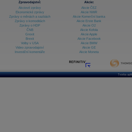
Zpravodajství:
Akcie:
Akciové zprávy
Akcie ČEZ
Archiv - Treasury alerty
Ekonomické zprávy
Akcie NWR
Zprávy o měnách a sazbách
Akcie Komerční banka
Archiv - Vývoj české koruny
Zprávy o komoditách
Akcie Erste Bank
Zprávy o HDP
Akcie O2
Archiv analýz - Makroukazatele
ČNB
Akcie Kofola
Grexit
Akcie Apple
Cenové indexy
Cenový kalkulátor
Brexit
Akcie Facebook
Ceny průmyslových výrobců - Data a prognózy
Volby v USA
Akcie BMW
(ČR)
Video zpravodajství
Akcie GE
Ceny průmyslových výrobců - Graf (ČR)
Investiční komentáře
Akcie Moneta
Ceny průmyslových výrobců - Kalendář (ČR)
Ceny průmyslových výrobců - Zpravodajství
CORPORATE WEB SOLUTION
DATA EXPORT
Databanka - Akcie
Tvorba apl
Databanka - Ceny
Databanka - Ekonomický růst
Databanka - Indexy
Databanka - Měnové kurzy
Databanka - Trh práce
Databanka - Úrokové sazby