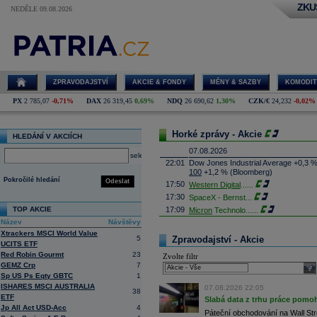
ZKU
NEDĚLE 09.08.2026
ZPRAVODAJSTVÍ
AKCIE & FONDY
MĚNY & SAZBY
KOMODIT
PX
2 785,07
-0,71%
DAX
26 319,45
0,69%
NDQ
26 690,62
1,30%
CZK/€
24,232
-0,02%
Horké zprávy - Akcie
HLEDÁNÍ V AKCIÍCH
07.08.2026
select
22:01
Dow Jones Industrial Average +0,3 
100
+1,2 % (Bloomberg)
Pokročilé hledání
Odeslat
17:50
Western Digital
......
17:30
SpaceX - Bernst
...
TOP AKCIE
17:09
Micron
Technolo
......
Název
Návštěvy
16:47
Exxon
Mobil - T
......
Xtrackers MSCI World Value
16:26
Objem obchodů s akciemi na pražské
5
Zpravodajství - Akcie
UCITS ETF
obchodů za poslední rok je 0,665 mld
Red Robin Gourmt
23
Zvolte filtr
16:23
Zvýšení výroby balistických střel A
GEMZ Crp
7
nějakou dobu potrvá. Agentuře Reuter
sele
Armin Papperger. Společná výroba 
Sp US Ps Eqty GBTC
1
doplnit arzenál Spojeným státům, kte
ISHARES MSCI AUSTRALIA
07.08.2026 22:05
38
(ČTK)
ETF
Slabá data z trhu práce pomoh
16:07
Conocophillips
......
Jp All Act USD-Acc
4
Páteční obchodování na Wall Stre