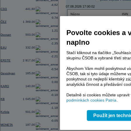
-4,62
07.08.2026 17:00:02
CSG
441,60
Název
ISIN
0,74
ČEZ
CZ000
ČEZ
1 369,00
PHILIP MORRIS ČR
CS00
ERSTE BANK
AT000
Povolte cookies a 
1,21
TMR
SK112
Doosan
503,00
naplno
-2,35
E4U
332,00
Stačí kliknout na tlačítko „Souhla
AD index - vývoj
-2,21
skupinu ČSOB a vybrané třetí stran
ERSTE
2 917,00
Region
Odeslat
select
Abychom Vám mohli poskytnout víc
-0,54
ČSOB, tak si tyto údaje můžeme vz
Gevorkyan
185,00
poskytnout co nejlepší klientský zá
0,00
analytická činnost a předávání coo
KARO
140,00
Detailně si cookies můžete upravit
-0,10
KB
1 045,00
podmínkách cookies Patria
.
-1,18
Kofola
501,00
Použít jen techn
-0,05
MONETA
197,00