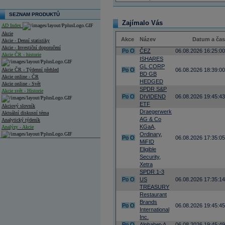
SEZNAM PRODUKTŮ
Zajímalo Vás
AD Index
Akcie
Akce
Název
Datum a čas
Akcie - Denní statistiky
Akcie - Investiční doporučení
Po
O
ČEZ
06.08.2026 16:25:00
Akcie ČR - historie
ISHARES
GL CORP
Akcie ČR - Týdenní přehled
Po
O
06.08.2026 18:39:00
BD GB
Akcie online - ČR
HEDGED
Akcie online - Svět
SPDR S&P
Akcie svět - Historie
Po
O
DIVIDEND
06.08.2026 19:45:43
ETF
Akciový slovník
Draegerwerk
Aktuální diskusní téma
AG & Co
Analytický týdeník
KGaA,
Analýzy - Akcie
Ordinary,
Po
O
06.08.2026 17:35:05
MiFID
Analýzy společností - ČR
Eligible
Security,
Analýzy společností - Střední Evropa
Xetra
SPDR 1-3
Analýzy společností - Svět
Po
O
US
06.08.2026 17:35:14
TREASURY
Ankety a diskuze
Archiv - Analýzy online
Restaurant
Archiv - Deník událostí
Brands
Po
O
06.08.2026 19:45:45
International
Archiv - Flash analýzy (svět)
Inc.
Po
O
Alphabet-A
06.08.2026 19:45:49