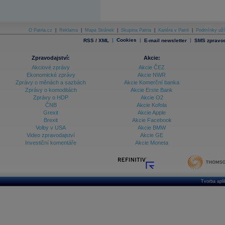
Databanka - Indexy
Databanka - Měnové kurzy
O Patria.cz
|
Reklama
|
Mapa Stránek
|
Skupina Patria
|
Kariéra v Patrii
|
Podmínky uží
|
Cookies
|
|
RSS / XML
E-mail newsletter
SMS zpravod
Databanka - Trh práce
Databanka - Úrokové sazby
Zpravodajství:
Akcie:
Akciové zprávy
Akcie ČEZ
Databanka - Veřejné rozpočty
Ekonomické zprávy
Akcie NWR
Zprávy o měnách a sazbách
Akcie Komerční banka
Databanka - Zahraniční obchod a platební
Zprávy o komoditách
Akcie Erste Bank
bilance
Zprávy o HDP
Akcie O2
Databanka akcie - ČR
ČNB
Akcie Kofola
Grexit
Akcie Apple
Databanka akcie - Svět
Brexit
Akcie Facebook
Volby v USA
Akcie BMW
Denní finanční zpravodaj
Video zpravodajství
Akcie GE
Denní kalendář událostí
Investiční komentáře
Akcie Moneta
Denní přehled - Akcie CEE
Denní přehled - Akcie ČR
Denní přehled - Akcie Svět
Tvorba apl
Dlouhé sazby - CZK dluhopisy vs. Swapy
Dlouhé sazby - Dlouhodobá výnosová křivka
Dlouhé sazby - FRA sazby a úrokové swapy