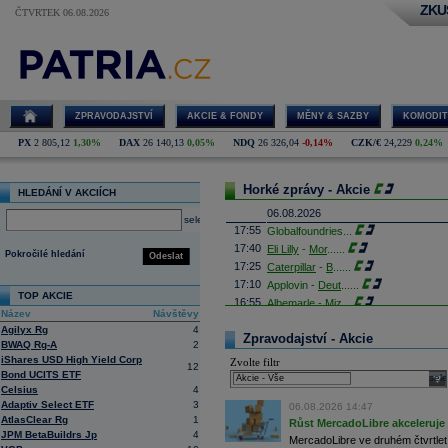
ZKU
ČTVRTEK 06.08.2026
ZPRAVODAJSTVÍ
AKCIE & FONDY
MĚNY & SAZBY
KOMODIT
PX
2 805,12
1,30%
DAX
26 140,13
0,05%
NDQ
26 326,04
-0,14%
CZK/€
24,229
0,24%
Horké zprávy - Akcie
HLEDÁNÍ V AKCIÍCH
06.08.2026
select
17:55
Globalfoundries
...
17:40
Eli Lilly
-
Mor
......
Pokročilé hledání
Odeslat
17:25
Caterpillar
-
B
......
17:10
Applovin -
Deut
......
TOP AKCIE
16:55
Albemarle - Miz
...
Název
Návštěvy
16:53
Výrobce příslušenství pro elektroni
Agilyx Rg
4
propadl do ztráty 8,8 milionu
korun
. 
Zpravodajství - Akcie
BWAQ Rg-A
2
Obrat společnosti se loni meziročně s
iShares USD High Yield Corp
Zvolte filtr
16:41
AMD
- Rosenbla
......
12
Bond UCITS ETF
sele
16:26
Britské úřady schválily plánované př
Celsius
4
domácím konkurentem Paramount Sk
Adaptiv Select ETF
3
Britská vláda dnes oznámila, že fir
06.08.2026 14:47
AtlasClear Rg
1
které rozptýlily obavy ministryně ku
Růst MercadoLibre akceleruje n
JPM BetaBuildrs Jp
4
16:26
Objem obchodů s akciemi na pražské
MercadoLibre ve druhém čtvrtletí 