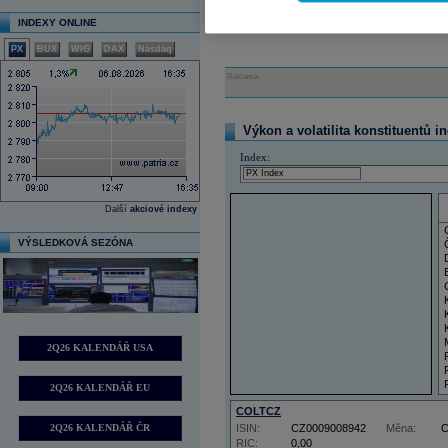
INDEXY ONLINE
PX
BUX
WIG
DAX
Nasdaq
Reklama
Výkon a volatilita konstituentů i
Index:
Další
akciové indexy
VÝSLEDKOVÁ SEZÓNA
2Q26 KALENDÁŘ USA
2Q26 KALENDÁŘ EU
COLTCZ
2Q26 KALENDÁŘ ČR
ISIN:
CZ0009008942
Měna:
RIC:
0,00