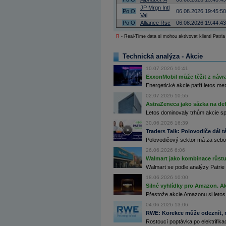
Archiv - Globální makroekonomické přehledy
JP Mrgn Intl
Po
O
06.08.2026 19:45:50
Val
Archiv - Horké Zprávy
Po
O
Alliance Rsc
06.08.2026 19:44:43
Archiv - Kalendář událostí
R
- Real-Time data si mohou aktivovat klienti Patria
Archiv - Měnová politika
Technická analýza - Akcie
Archiv - Měsíční makroekonomické přehledy
Archiv - Souhrnné zprávy o vývoji ČR
10.07.2026 10:41
ExxonMobil může těžit z návrat
Archiv - Treasury alerty
Energetické akcie patří letos me
02.07.2026 10:55
Archiv - Vývoj české koruny
AstraZeneca jako sázka na de
Archiv analýz - Makroukazatele
Letos dominovaly trhům akcie spoj
30.06.2026 16:39
Cenové indexy
Traders Talk: Polovodiče dál tá
Cenový kalkulátor
Polovodičový sektor má za sebou
Ceny průmyslových výrobců - Data a prognózy
(ČR)
26.06.2026 6:06
Ceny průmyslových výrobců - Graf (ČR)
Walmart jako kombinace růstu 
Ceny průmyslových výrobců - Kalendář (ČR)
Walmart se podle analýzy Patrie 
Ceny průmyslových výrobců - Zpravodajství
CORPORATE WEB SOLUTION
18.06.2026 10:00
DATA EXPORT
Silné vyhlídky pro Amazon. Ak
Databanka - Akcie
Přestože akcie Amazonu si letos
04.06.2026 13:06
Databanka - Ceny
RWE: Korekce může odeznít, n
Databanka - Ekonomický růst
Rostoucí poptávka po elektrifikac